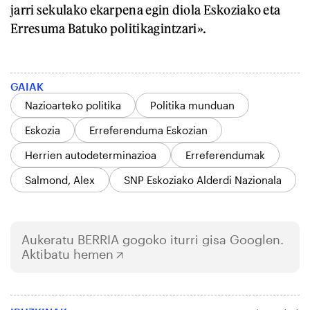
jarri sekulako ekarpena egin diola Eskoziako eta
Erresuma Batuko politikagintzari».
GAIAK
Nazioarteko politika
Politika munduan
Eskozia
Erreferenduma Eskozian
Herrien autodeterminazioa
Erreferendumak
Salmond, Alex
SNP Eskoziako Alderdi Nazionala
Aukeratu
BERRIA
gogoko iturri gisa Googlen.
Aktibatu hemen