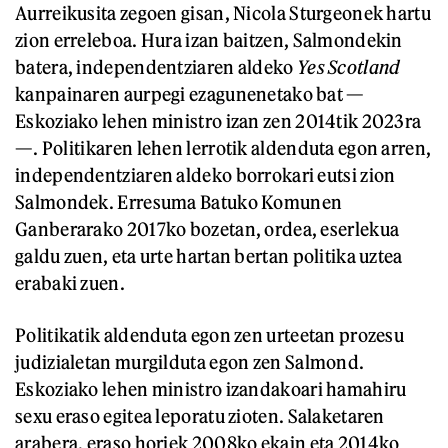
Aurreikusita zegoen gisan, Nicola Sturgeonek hartu
zion erreleboa. Hura izan baitzen, Salmondekin
batera, independentziaren aldeko
Yes Scotland
kanpainaren aurpegi ezagunenetako bat —
Eskoziako lehen ministro izan zen 2014tik 2023ra
—. Politikaren lehen lerrotik aldenduta egon arren,
independentziaren aldeko borrokari eutsi zion
Salmondek. Erresuma Batuko Komunen
Ganberarako 2017ko bozetan, ordea, eserlekua
galdu zuen, eta urte hartan bertan politika uztea
erabaki zuen.
Politikatik aldenduta egon zen urteetan prozesu
judizialetan murgilduta egon zen Salmond.
Eskoziako lehen ministro izandakoari hamahiru
sexu eraso egitea leporatu zioten. Salaketaren
arabera, eraso horiek 2008ko ekain eta 2014ko