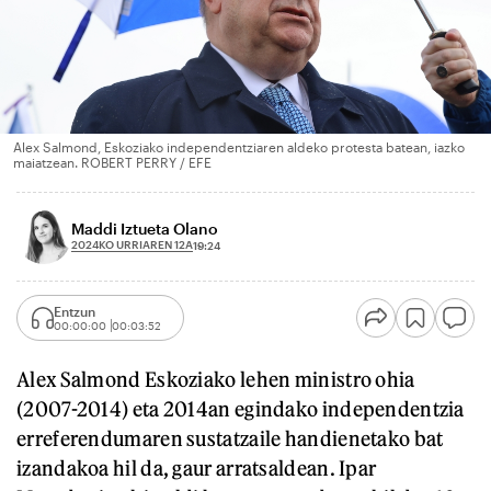
Alex Salmond, Eskoziako independentziaren aldeko protesta batean, iazko
maiatzean. ROBERT PERRY / EFE
Maddi Iztueta Olano
2024KO URRIAREN 12A
19:24
Entzun
00:00:00
00:03:52
Alex Salmond Eskoziako lehen ministro ohia
(2007-2014) eta 2014an egindako independentzia
erreferendumaren sustatzaile handienetako bat
izandakoa hil da, gaur arratsaldean. Ipar