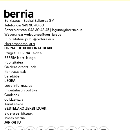
Berria.eus - Euskal Editorea SM
Telefonoa: 943 30 40 30
Bezero arreta: 943 30 43 45 | laguna@berria.eus
Webgunea:
webgunea@berria.eus
Publizitatea:
publi@bidera.eus
Harremanetan jarri
ORRIALDE KORPORATIBOAK
Ezagutu BERRIA Taldea
BERRIA berri bloga
Publizitatea
Galdera-erantzunak
Kontratazioak
Sarebide
LEGEA
Lege informazioa
Pribatutasun politika
Cookieak
cc Lizentzia
Kanal etikoa
BESTELAKO ZERBITZUAK
Bidera zerbitzuak
Midas Media
JARRAITU