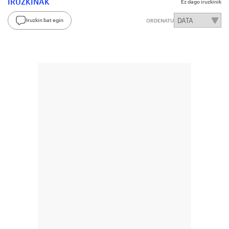
IRUZKINAK
Ez dago iruzkinik
Iruzkin bat egin
ORDENATU