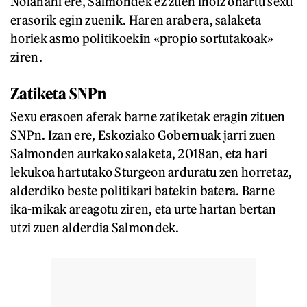
Nolanahi ere, Salmondek ez zuen inoiz onartu sexu
erasorik egin zuenik. Haren arabera, salaketa
horiek asmo politikoekin «propio sortutakoak»
ziren.
Zatiketa SNPn
Sexu erasoen aferak barne zatiketak eragin zituen
SNPn. Izan ere, Eskoziako Gobernuak jarri zuen
Salmonden aurkako salaketa, 2018an, eta hari
lekukoa hartutako Sturgeon arduratu zen horretaz,
alderdiko beste politikari batekin batera. Barne
ika-mikak areagotu ziren, eta urte hartan bertan
utzi zuen alderdia Salmondek.