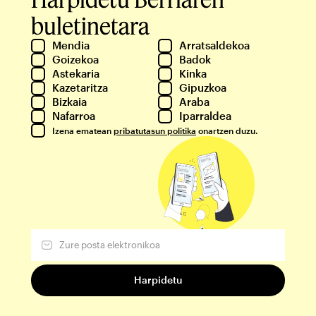
buletinetara
Mendia
Arratsaldekoa
Goizekoa
Badok
Astekaria
Kinka
Kazetaritza
Gipuzkoa
Bizkaia
Araba
Nafarroa
Iparraldea
Izena ematean
pribatutasun politika
onartzen duzu.