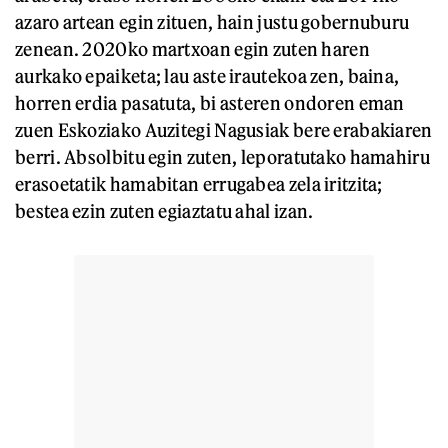
azaro artean egin zituen, hain justu gobernuburu
zenean. 2020ko martxoan egin zuten haren
aurkako epaiketa; lau aste irautekoa zen, baina,
horren erdia pasatuta, bi asteren ondoren eman
zuen Eskoziako Auzitegi Nagusiak bere erabakiaren
berri. Absolbitu egin zuten, leporatutako hamahiru
erasoetatik hamabitan errugabea zela iritzita;
bestea ezin zuten egiaztatu ahal izan.