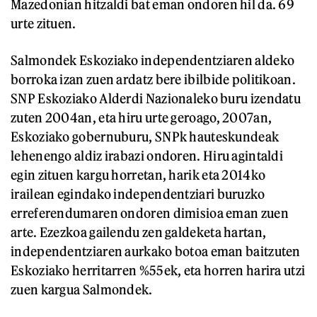
Mazedonian hitzaldi bat eman ondoren hil da. 69
urte zituen.
Salmondek Eskoziako independentziaren aldeko
borroka izan zuen ardatz bere ibilbide politikoan.
SNP Eskoziako Alderdi Nazionaleko buru izendatu
zuten 2004an, eta hiru urte geroago, 2007an,
Eskoziako gobernuburu, SNPk hauteskundeak
lehenengo aldiz irabazi ondoren. Hiru agintaldi
egin zituen kargu horretan, harik eta 2014ko
irailean egindako independentziari buruzko
erreferendumaren ondoren dimisioa eman zuen
arte. Ezezkoa gailendu zen galdeketa hartan,
independentziaren aurkako botoa eman baitzuten
Eskoziako herritarren %55ek, eta horren harira utzi
zuen kargua Salmondek.