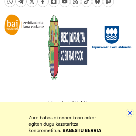
Zure babes ekonomikoari esker
egiten dugu kazetaritza
konprometitua.
BABESTU BERRIA