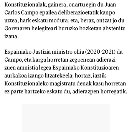
Konstituzionalak, gainera, onartu egin du Juan
Carlos Campo epailea deliberazioetatik kanpo
uztea, hark eskatu modura; eta, beraz, ontzat jo du
Gorenaren helegiteari buruzko bozketan abstenitu
izana.
Espainiako Justizia ministro ohia (2020-2021) da
Campo, eta kargu horretan zegoenean adierazi
zuen amnistia legea Espainiako Konstituzioaren
aurkakoa izango litzatekeela; hortaz, iaztik
Konstituzionaleko magistratu denak kasu horretan
ez parte hartzeko eskatu du, adierazpen horregatik.