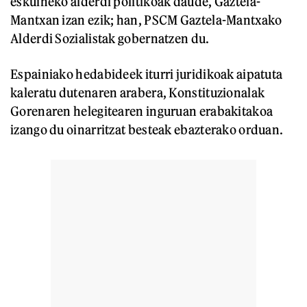
eskuineko alderdi politikoak daude, Gaztela-
Mantxan izan ezik; han, PSCM Gaztela-Mantxako
Alderdi Sozialistak gobernatzen du.
Espainiako hedabideek iturri juridikoak aipatuta
kaleratu dutenaren arabera, Konstituzionalak
Gorenaren helegitearen inguruan erabakitakoa
izango du oinarritzat besteak ebazterako orduan.