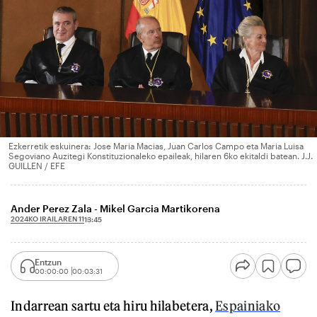
Ezkerretik eskuinera: Jose Maria Macias, Juan Carlos Campo eta Maria Luisa
Segoviano Auzitegi Konstituzionaleko epaileak, hilaren 6ko ekitaldi batean. J.J.
GUILLEN / EFE
Ander Perez Zala - Mikel Garcia Martikorena
2024KO IRAILAREN 11
13:45
Entzun
00:00:00
00:03:31
Indarrean sartu eta hiru hilabetera,
Espainiako