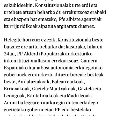
eskubideekin. Konstituzionalak urte erdi eta
urtebete artean beharko du errekurtsoaz erabaki
eta ebazpen bat emateko, Efe albiste agentziak
iturri juridikoak aipatuta argitaratu duenez.
Helegite horretaz ez ezik, Konstituzionala beste
batzuez ere aritu beharko da; kasurako, hilaren
24an, PP Alderdi Popularrak aurkezturiko
inkonstituzionaltasun errekurtsoaz. Gainera,
Espainiako hamabost autonomia erkidegotako
gobernuek ere aurkeztu dituzte bereak: besteak
beste, Andaluziakoak, Balearretakoak,
Errioxakoak, Gaztela-Mantxakoak, Gaztela eta
Leongoak, Kantabriakoak eta Madrilgoak.
Amnistia legearen aurka egin duten erkidego
guztietako gobernuetan PP edo bestelako