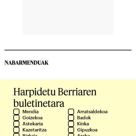
NABARMENDUAK
Harpidetu Berriaren
buletinetara
Mendia
Arratsaldekoa
Goizekoa
Badok
Astekaria
Kinka
Kazetaritza
Gipuzkoa
Bizkaia
Araba