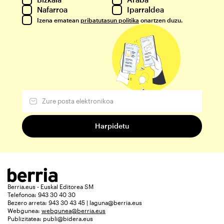
Nafarroa
Iparraldea
Izena ematean
pribatutasun politika
onartzen duzu.
Berria.eus - Euskal Editorea SM
Telefonoa: 943 30 40 30
Bezero arreta: 943 30 43 45 | laguna@berria.eus
Webgunea:
webgunea@berria.eus
Publizitatea:
publi@bidera.eus