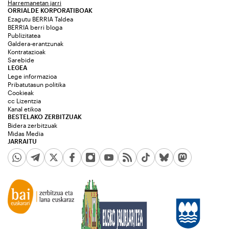
Harremanetan jarri
ORRIALDE KORPORATIBOAK
Ezagutu BERRIA Taldea
BERRIA berri bloga
Publizitatea
Galdera-erantzunak
Kontratazioak
Sarebide
LEGEA
Lege informazioa
Pribatutasun politika
Cookieak
cc Lizentzia
Kanal etikoa
BESTELAKO ZERBITZUAK
Bidera zerbitzuak
Midas Media
JARRAITU