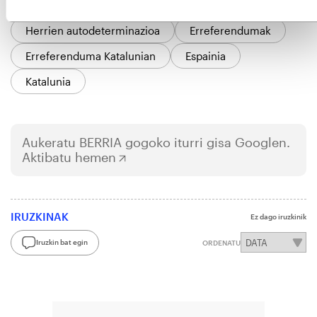
Justizia
Zigorrak
Herrien autodeterminazioa
Erreferendumak
Erreferenduma Katalunian
Espainia
Katalunia
Aukeratu
BERRIA
gogoko iturri gisa Googlen.
Aktibatu hemen
IRUZKINAK
Ez dago iruzkinik
Iruzkin bat egin
ORDENATU