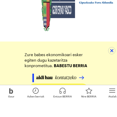
Zure babes ekonomikoari esker
egiten dugu kazetaritza
konprometitua.
BABESTU BERRIA
Egin zure ekarpena
Gaur
Azken berriak
Entzun BERRIA
Nire BERRIA
Atalak