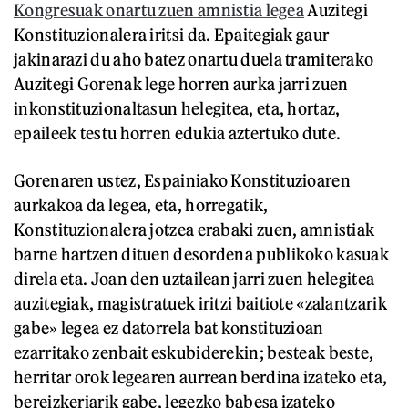
Kongresuak onartu zuen amnistia legea
Auzitegi
Konstituzionalera iritsi da. Epaitegiak gaur
jakinarazi du aho batez onartu duela tramiterako
Auzitegi Gorenak lege horren aurka jarri zuen
inkonstituzionaltasun helegitea, eta, hortaz,
epaileek testu horren edukia aztertuko dute.
Gorenaren ustez, Espainiako Konstituzioaren
aurkakoa da legea, eta, horregatik,
Konstituzionalera jotzea erabaki zuen, amnistiak
barne hartzen dituen desordena publikoko kasuak
direla eta. Joan den uztailean jarri zuen helegitea
auzitegiak, magistratuek iritzi baitiote «zalantzarik
gabe» legea ez datorrela bat konstituzioan
ezarritako zenbait eskubiderekin; besteak beste,
herritar orok legearen aurrean berdina izateko eta,
bereizkeriarik gabe, legezko babesa izateko