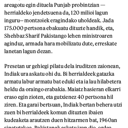
areagotu egin dituela Punjab probintzian —
herrialdeko jendetsuena da, 120 milioi lagun
inguru─ montzoiek eragindako uholdeak. Jada
175.000 pertsona ebakuatu dituzte handik, eta,
Shehbaz Sharif Pakistango lehen ministroaren
aginduz, armada hara mobilizatu dute, erreskate
lanetan lagun dezan.
Presetan ur gehiegi pilatu dela iruditzen zaionean,
Indiak ura askatu ohi du. Bi herrialdeek gatazka
armatu labur armatu bat eduki eta ia lau hilabetera
heldu da oraingo erabakia. Maiatz hasieran elkarri
eraso egin zioten, eta gutxienez 40 pertsona hil
ziren. Eta garai bertsuan, Indiak bertan behera utzi
zuen bi herrialdeek komun dituzten ibaien
kudeaketa arautzen duen hitzarmen bat, 1960an
sinatutakoa. Pakistanek eskatu izan dio, ordea,