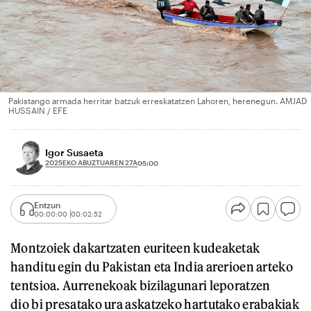
Pakistango armada herritar batzuk erreskatatzen Lahoren, herenegun. AMJAD
HUSSAIN / EFE
Igor Susaeta
2025EKO ABUZTUAREN 27A
05:00
Entzun
00:00:00
00:02:52
Montzoiek dakartzaten euriteen kudeaketak
handitu egin du Pakistan eta India arerioen arteko
tentsioa. Aurrenekoak bizilagunari leporatzen
dio bi presatako ura askatzeko hartutako erabakiak