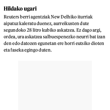
Hildako ugari
Reuters berri agentziak New Delhiko iturriak
aipatuz kaleratu duenez, aurreikusten dute
segundoko 28 litro kubiko askatzea. Ez dago argi,
ordea, ura askatzea salbuespenezko neurri bat izan
den edo datozen egunetan ere horri eutsiko dioten
eta faseka egingo duten.