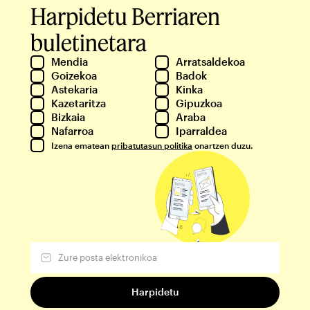
Harpidetu Berriaren
buletinetara
Mendia
Arratsaldekoa
Goizekoa
Badok
Astekaria
Kinka
Kazetaritza
Gipuzkoa
Bizkaia
Araba
Nafarroa
Iparraldea
Izena ematean
pribatutasun politika
onartzen duzu.