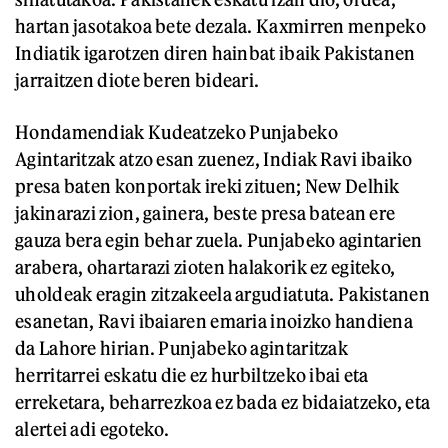
hartan jasotakoa bete dezala. Kaxmirren menpeko
Indiatik igarotzen diren hainbat ibaik Pakistanen
jarraitzen diote beren bideari.
Hondamendiak Kudeatzeko Punjabeko
Agintaritzak atzo esan zuenez, Indiak Ravi ibaiko
presa baten konportak ireki zituen; New Delhik
jakinarazi zion, gainera, beste presa batean ere
gauza bera egin behar zuela. Punjabeko agintarien
arabera, ohartarazi zioten halakorik ez egiteko,
uholdeak eragin zitzakeela argudiatuta. Pakistanen
esanetan, Ravi ibaiaren emaria inoizko handiena
da Lahore hirian. Punjabeko agintaritzak
herritarrei eskatu die ez hurbiltzeko ibai eta
erreketara, beharrezkoa ez bada ez bidaiatzeko, eta
alertei adi egoteko.