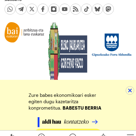
Zure babes ekonomikoari esker
egiten dugu kazetaritza
konprometitua.
BABESTU BERRIA
Egin zure ekarpena