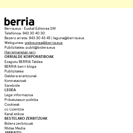
Berria.eus - Euskal Editorea SM
Telefonoa: 943 30 40 30
Bezero arreta: 943 30 43 45 | laguna@berria.eus
Webgunea:
webgunea@berria.eus
Publizitatea:
publi@bidera.eus
Harremanetan jarri
ORRIALDE KORPORATIBOAK
Ezagutu BERRIA Taldea
BERRIA berri bloga
Publizitatea
Galdera-erantzunak
Kontratazioak
Sarebide
LEGEA
Lege informazioa
Pribatutasun politika
Cookieak
cc Lizentzia
Kanal etikoa
BESTELAKO ZERBITZUAK
Bidera zerbitzuak
Midas Media
JARRAITU