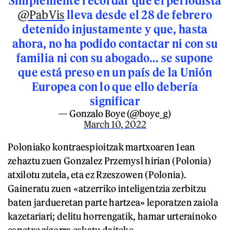
Simplemente recordar que el periodista
@PabVis
lleva desde el 28 de febrero
detenido injustamente y que, hasta
ahora, no ha podido contactar ni con su
familia ni con su abogado... se supone
que está preso en un país de la Unión
Europea con lo que ello debería
significar
— Gonzalo Boye (@boye_g)
March 10, 2022
Poloniako kontraespioitzak martxoaren 1ean
zehaztu zuen Gonzalez Przemysl hirian (Polonia)
atxilotu zutela, eta ez Rzeszowen (Polonia).
Gaineratu zuen «atzerriko inteligentzia zerbitzu
baten jardueretan parte hartzea» leporatzen zaiola
kazetariari; delitu horrengatik, hamar urterainoko
espetxe zigorra eskatu daiteke.