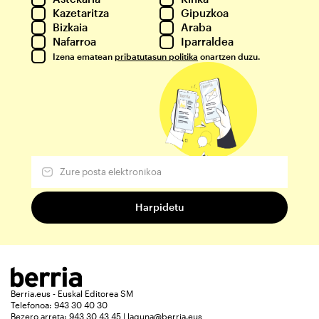
Kazetaritza
Gipuzkoa
Bizkaia
Araba
Nafarroa
Iparraldea
Izena ematean
pribatutasun politika
onartzen duzu.
Berria.eus - Euskal Editorea SM
Telefonoa: 943 30 40 30
Bezero arreta: 943 30 43 45 | laguna@berria.eus