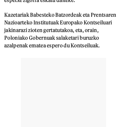
Kazetariak Babesteko Batzordeak eta Prentsaren
Nazioarteko Institutuak Europako Kontseiluari
jakinarazi zioten gertatutakoa, eta, orain,
Poloniako Gobernuak salaketari buruzko
azalpenak ematea espero du Kontseiluak.