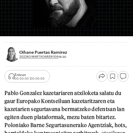
Oihane Puertas Ramirez
2022KO MARTXOAREN 10A
15:30
Entzun
00:00:00
00:00:00
Pablo Gonzalez kazetariaren atxiloketa salatu du
gaur Europako Kontseiluan kazetaritzaren eta
kazetarien segurtasuna bermatzeko defentsan lan
egiten duen plataformak, mezu baten bitartez.
Poloniako Barne Segurtasunerako Agentziak, hots,
herrialdeko kontraespioitza zerbitzuak,
otsailaren