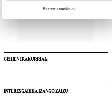
hau onartuz gero, teknologia hori erabiltzeko baimen
esplizitua ematen diguzu.
Gehiago irakurri
Baztertu cookie-ak
GEHIEN IRAKURRIAK
INTERESGARRIA IZANGO ZAIZU