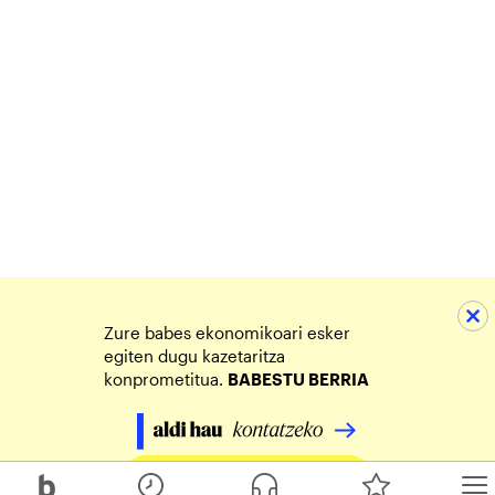
Zure babes ekonomikoari esker
egiten dugu kazetaritza
konprometitua.
BABESTU BERRIA
Egin zure ekarpena