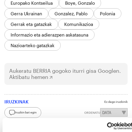
Europako Kontseilua
Boye, Gonzalo
Gerra Ukrainan
Gonzalez, Pablo
Polonia
Gerrak eta gatazkak
Komunikazioa
Informazio eta adierazpen askatasuna
Nazioarteko gatazkak
Aukeratu
BERRIA
gogoko iturri gisa Googlen.
Aktibatu hemen
IRUZKINAK
Ez dago iruzkinik
Iruzkin bat egin
ORDENATU