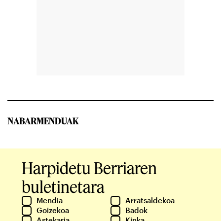
NABARMENDUAK
Harpidetu Berriaren
buletinetara
Mendia
Arratsaldekoa
Goizekoa
Badok
Astekaria
Kinka