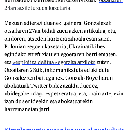
28an atxilotu zuen kazetaria
.
Mezuan adierazi duenez, gainera, Gonzalezek
otsailaren 27an bidali zuen azken artikulua, eta,
ondoren, atseden hartzera zihoala esan zuen.
Polonian zegoen kazetaria, Ukrainatik ihes
egindako errefuxiatuen egoeraren berri ematen,
eta
«espioitza delitua» egotzita atxilotu
zuten.
Otsailaren 28tik, inkomunikatuta eduki dute
Gonzalez zenbait egunez. Gonzalo Boye haren
abokatuak Twitter bidez azaldu duenez,
«bidegabe» dago espetxeratua, eta, orain arte, ezin
izan du senideekin eta abokatuarekin
harremanetan jarri.