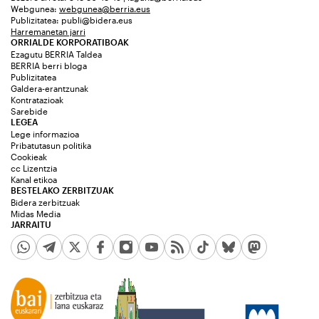
Webgunea:
webgunea@berria.eus
Publizitatea:
publi@bidera.eus
Harremanetan jarri
ORRIALDE KORPORATIBOAK
Ezagutu BERRIA Taldea
BERRIA berri bloga
Publizitatea
Galdera-erantzunak
Kontratazioak
Sarebide
LEGEA
Lege informazioa
Pribatutasun politika
Cookieak
cc Lizentzia
Kanal etikoa
BESTELAKO ZERBITZUAK
Bidera zerbitzuak
Midas Media
JARRAITU