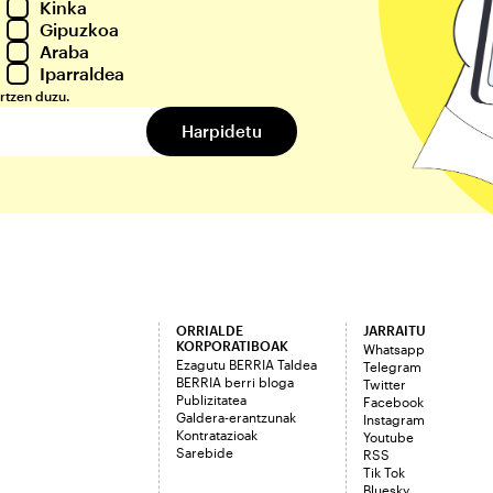
Kinka
Gipuzkoa
Araba
Iparraldea
rtzen duzu.
ORRIALDE
JARRAITU
KORPORATIBOAK
Whatsapp
Ezagutu BERRIA Taldea
Telegram
BERRIA berri bloga
Twitter
Publizitatea
Facebook
Galdera-erantzunak
Instagram
Kontratazioak
Youtube
Sarebide
RSS
Tik Tok
Bluesky