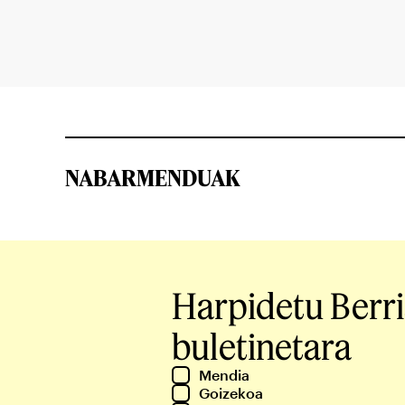
NABARMENDUAK
Harpidetu Berr
buletinetara
Mendia
Goizekoa