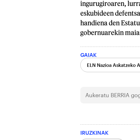
ingurugiroaren, lurr
eskubideen defentsa
handiena den Estatu
gobernuarekin maia
GAIAK
ELN Nazioa Askatzeko 
Aukeratu
BERRIA
gog
IRUZKINAK