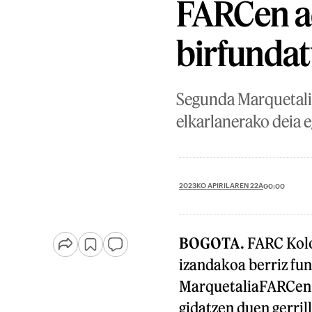
FARCen ad
birfundat
Segunda Marquetalia 
elkarlanerako deia e
2023KO APIRILAREN 22A
00:00
BOGOTA.
FARC Kolo
izandakoa berriz fu
MarquetaliaFARCen 
gidatzen duen gerril