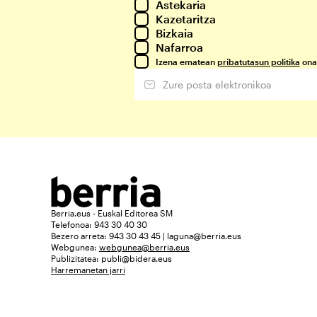
Astekaria
Kazetaritza
Bizkaia
Nafarroa
Izena ematean
pribatutasun politika
ona
Berria.eus - Euskal Editorea SM
Telefonoa: 943 30 40 30
Bezero arreta: 943 30 43 45 | laguna@berria.eus
Webgunea:
webgunea@berria.eus
Publizitatea:
publi@bidera.eus
Harremanetan jarri