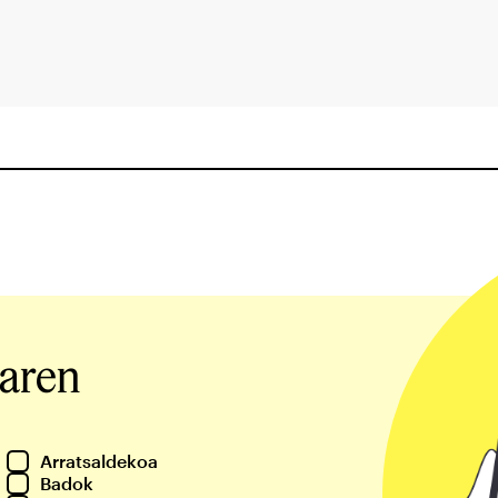
iaren
Arratsaldekoa
Badok