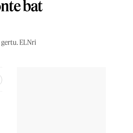
nte bat
 gertu. ELNri