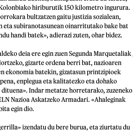
Kolonbiako hiriburutik 150 kilometro ingurura.
orrokara bultzatzen gaitu justizia sozialean,
 eta subiranotasunean oinarritutako bake bat
du handi batek», adierazi zuten, ohar bidez.
aldeko deia ere egin zuen Segunda Marquetaliak 
lortzeko, gizarte ordena berri bat, nazioaren
en ekonomia batekin, gizatasun printzipioek
zpena, enplegua eta kalitatezko eta dohako
 dituena». Indar metatze horretarako, zuzeneko
ELN Nazioa Askatzeko Armadari. «Ahaleginak
ta egin dio.
rrilla» izendatu du bere burua, eta ziurtatu du