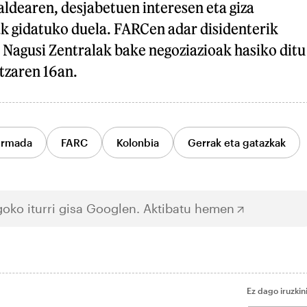
aldearen, desjabetuen interesen eta giza
k gidatuko duela. FARCen adar disidenterik
 Nagusi Zentralak bake negoziazioak hasiko ditu
tzaren 16an.
Armada
FARC
Kolonbia
Gerrak eta gatazkak
oko iturri gisa Googlen.
Aktibatu hemen
Ez dago iruzkin