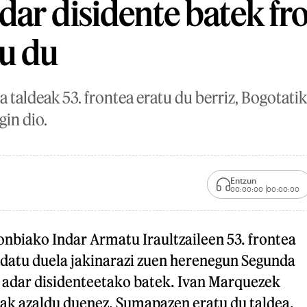
ar disidente batek fro
u du
taldeak 53. frontea eratu du berriz, Bogotatik
gin dio.
Entzun
00:00:00
00:00:00
nbiako Indar Armatu Iraultzaileen 53. frontea
ndatu duela jakinarazi zuen herenegun Segunda
adar disidenteetako batek. Ivan Marquezek
lak azaldu duenez, Sumapazen eratu du taldea,