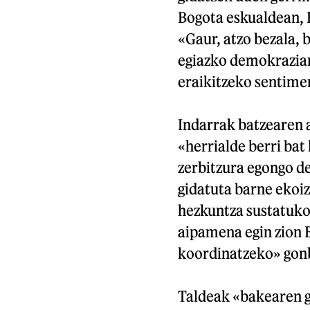
Bogota eskualdean, 
«Gaur, atzo bezala, b
egiazko demokrazian
eraikitzeko sentimen
Indarrak batzearen 
«herrialde berri bat 
zerbitzura egongo d
gidatuta barne ekoi
hezkuntza sustatuko
aipamena egin zion 
koordinatzeko» gonbi
Taldeak «bakearen ge