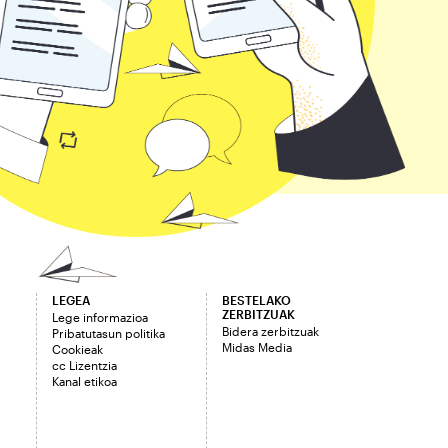
LEGEA
BESTELAKO
ZERBITZUAK
Lege informazioa
Bidera zerbitzuak
Pribatutasun politika
Midas Media
Cookieak
cc Lizentzia
Kanal etikoa