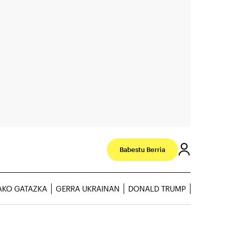
Babestu Berria
AKO GATAZKA
GERRA UKRAINAN
DONALD TRUMP