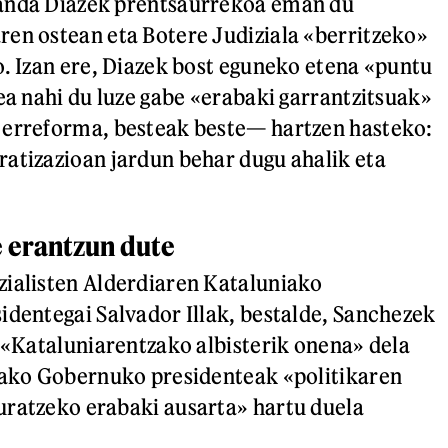
anda Diazek prentsaurrekoa eman du
en ostean eta Botere Judiziala «berritzeko»
o. Izan ere, Diazek bost eguneko etena «puntu
tea nahi du luze gabe «erabaki garrantzitsuak»
 erreforma, besteak beste— hartzen hasteko:
atizazioan jardun behar dugu ahalik eta
e erantzun dute
zialisten Alderdiaren Kataluniako
identegai Salvador Illak, bestalde, Sanchezek
a «Kataluniarentzako albisterik onena» dela
iako Gobernuko presidenteak «politikaren
uratzeko erabaki ausarta» hartu duela