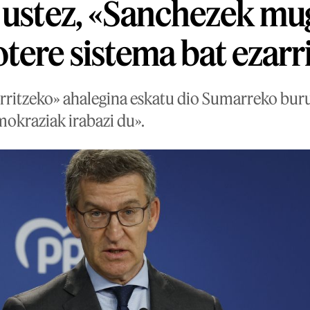
 ustez, «Sanchezek mu
tere sistema bat ezarr
erritzeko» ahalegina eskatu dio Sumarreko bur
okraziak irabazi du».