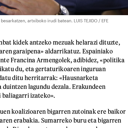
besarkatzen, artxiboko irudi batean. LUIS TEJIDO / EFE
nbat kidek antzeko mezuak helarazi dituzte,
aren garaipena» aldarrikatuz. Espainiako
nte Francina Armengolek, adibidez, «politika
rikatu du, eta gertaturikoaren inguruan
datu ditu herritarrak: «Hausnarketa
a duintzen lagundu dezala. Erakundeen
 baliagarri izateko».
en koalizioaren bigarren zutoinak ere baikor
earen erabakia. Sumarreko buru eta bigarren