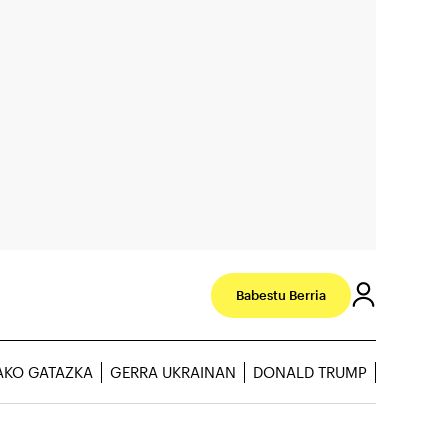
Babestu Berria
AKO GATAZKA
GERRA UKRAINAN
DONALD TRUMP