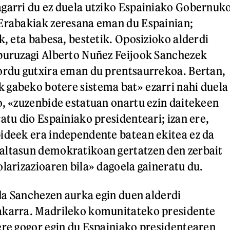
garri du ez duela utziko Espainiako Gobernuk
 Erabakiak zeresana eman du Espainian;
k, eta babesa, bestetik. Oposizioko alderdi
 buruzagi Alberto Nuñez Feijook Sanchezek
ordu gutxira eman du prentsaurrekoa. Bertan,
 gabeko botere sistema bat» ezarri nahi duela
o, «zuzenbide estatuan onartu ezin daitekeen
atu dio Espainiako presidenteari; izan ere,
ideek era independente batean ekitea ez da
altasun demokratikoan gertatzen den zerbait
olarizazioaren bila» dagoela gaineratu du.
 da Sanchezen aurka egin duen alderdi
akarra. Madrileko komunitateko presidente
ere gogor egin du Espainiako presidentearen