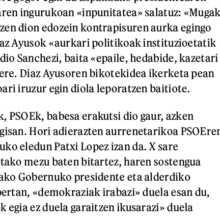
aren ingurukoan «inpunitatea» salatuz: «Muga
zen dion edozein kontrapisuren aurka egingo
az Ayusok «aurkari politikoak instituzioetatik
dio Sanchezi, baita «epaile, hedabide, kazetari
 ere. Diaz Ayusoren bikotekidea ikerketa pean
ri iruzur egin diola leporatzen baitiote.
, PSOEk, babesa erakutsi dio gaur, azken
 gisan. Hori adierazten aurrenetarikoa PSOEre
ko eledun Patxi Lopez izan da. X sare
utako mezu baten bitartez, haren sostengua
iako Gobernuko presidente eta alderdiko
 bertan, «demokraziak irabazi» duela esan du,
k egia ez duela garaitzen ikusarazi» duela