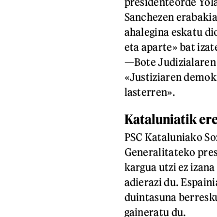
presidenteorde Yol
Sanchezen erabakiar
ahalegina eskatu di
eta aparte» bat iza
—Bote Judizialaren
«Justiziaren demokr
lasterren».
Kataluniatik er
PSC Kataluniako So
Generalitateko pres
kargua utzi ez izan
adierazi du. Espain
duintasuna berresk
gaineratu du.