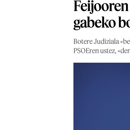
Feijooren
gabeko bo
Botere Judiziala «b
PSOEren ustez, «dem