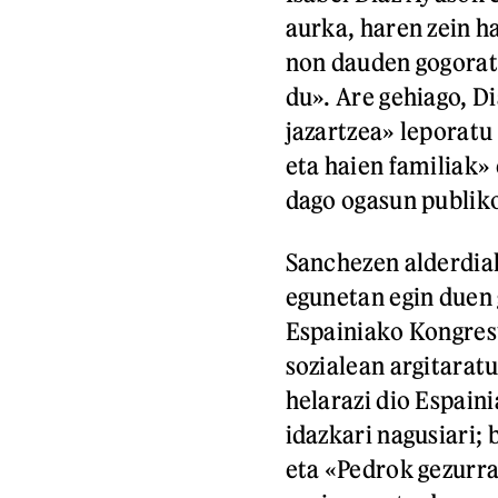
aurka, haren zein h
non dauden gogorat
du». Are gehiago, Di
jazartzea» leporatu 
eta haien familiak»
dago ogasun publikoa
Sanchezen alderdiak
egunetan egin duen
Espainiako Kongresu
sozialean argitarat
helarazi dio Espain
idazkari nagusiari;
eta «Pedrok gezurra