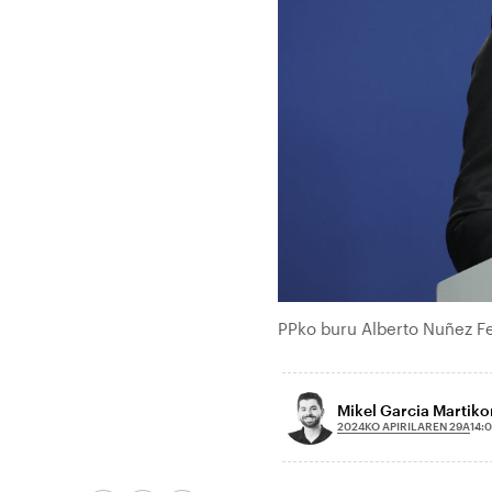
PPko buru Alberto Nuñez Fei
Mikel Garcia Martik
2024KO APIRILAREN 29A
14: