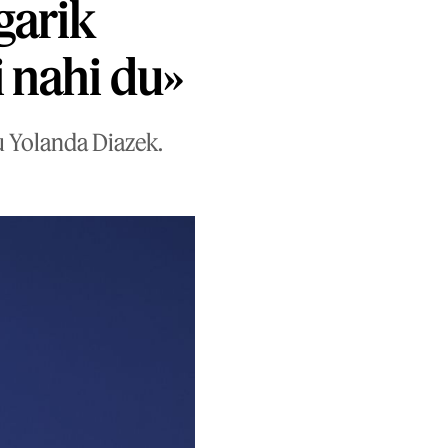
garik
i nahi du»
u Yolanda Diazek.