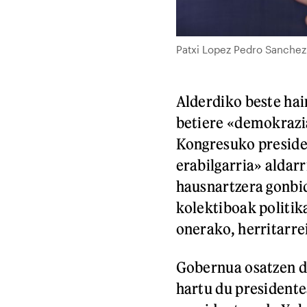
Patxi Lopez Pedro Sanchez 
Alderdiko beste hai
betiere «demokrazi
Kongresuko preside
erabilgarria» aldar
hausnartzera gonbi
kolektiboak politik
onerako, herritarrei
Gobernua osatzen du
hartu du president