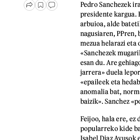
Pedro Sanchezek ira
presidente kargua.
arbuioa, alde bateti
nagusiaren, PPren,
mezua helarazi eta 
«Sanchezek mugarik
esan du. Are gehiag
jarrera» duela lepor
«epaileek eta hedab
anomalia bat, norm
baizik». Sanchez «p
Feijoo, hala ere, ez
popularreko kide b
Isabel Diaz Ayusok 