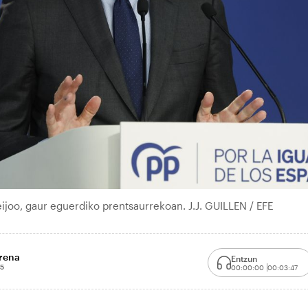
joo, gaur eguerdiko prentsaurrekoan. J.J. GUILLEN / EFE
orena
Entzun
05
00:00:00
00:03:47