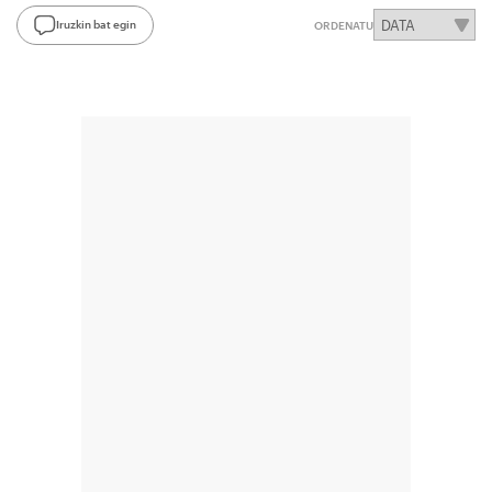
Iruzkin bat egin
ORDENATU