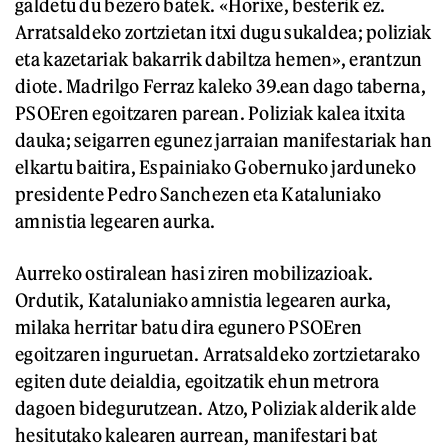
galdetu du bezero batek. «Horixe, besterik ez.
Arratsaldeko zortzietan itxi dugu sukaldea; poliziak
eta kazetariak bakarrik dabiltza hemen», erantzun
diote. Madrilgo Ferraz kaleko 39.ean dago taberna,
PSOEren egoitzaren parean. Poliziak kalea itxita
dauka; seigarren egunez jarraian manifestariak han
elkartu baitira, Espainiako Gobernuko jarduneko
presidente Pedro Sanchezen eta Kataluniako
amnistia legearen aurka.
Aurreko ostiralean hasi ziren mobilizazioak.
Ordutik, Kataluniako amnistia legearen aurka,
milaka herritar batu dira egunero PSOEren
egoitzaren inguruetan. Arratsaldeko zortzietarako
egiten dute deialdia, egoitzatik ehun metrora
dagoen bidegurutzean. Atzo, Poliziak alderik alde
hesitutako kalearen aurrean, manifestari bat