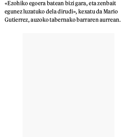
«Ezohiko egoera batean bizi gara, eta zenbait
egunez luzatuko dela dirudi», kexatu da Mario
Gutierrez, auzoko tabernako barraren aurrean.