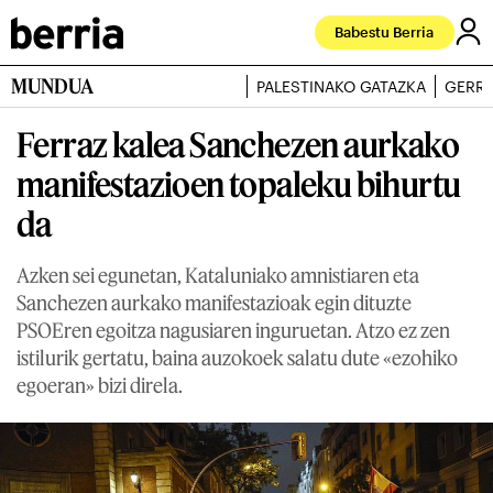
Babestu Berria
MUNDUA
PALESTINAKO GATAZKA
GERRA
Ferraz kalea Sanchezen aurkako
manifestazioen topaleku bihurtu
da
Azken sei egunetan, Kataluniako amnistiaren eta
Sanchezen aurkako manifestazioak egin dituzte
PSOEren egoitza nagusiaren inguruetan. Atzo ez zen
istilurik gertatu, baina auzokoek salatu dute «ezohiko
egoeran» bizi direla.