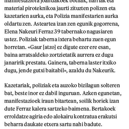
manifestaziora joandakoek botilak, harriak eta
material piroteknikoa jaurti zituzten polizen eta
kazetarien aurka, eta Polizia manifestarien aurka
oldartu zen. Asteartea izan zen egunik gogorrena,
Elena Nakeuri Ferraz 39 tabernako nagusiaren
ustez. Poliziak taberna ixtera behartu zuen egun
horretan. «Gaur [atzo] ez digute ezer ere esan,
baina arratsaldeko zortzietatik aurrera ez dugu
janaririk prestatu. Gainera, taberna laster itxiko
dugu, jende gutxi baitabil», azaldu du Nakeurik.
Kazetariak, poliziak eta auzoko bizilagun solteren
bat, beste inor ez dabil inguruan. Azken egunetan,
manifestazioek iraun bitartean, soilik horiek izan
dute Ferraz kalera sartzeko baimena. Bertakoek
erroldatze agiria edo alokairu kontratua erakutsi
beharra daukate etxera sartu nahi badute.