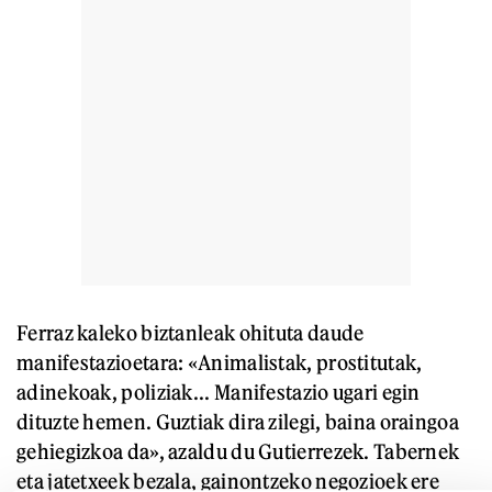
Ferraz kaleko biztanleak ohituta daude
manifestazioetara: «Animalistak, prostitutak,
adinekoak, poliziak... Manifestazio ugari egin
dituzte hemen. Guztiak dira zilegi, baina oraingoa
gehiegizkoa da», azaldu du Gutierrezek. Tabernek
eta jatetxeek bezala, gainontzeko negozioek ere