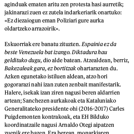
aginduak ematen aritu zen protesta hasi aurretik;
jakinarazi zuen ez zutela indarkeriarik onartuko:
«Ez diezaiogun eman Poliziari gure aurka
oldartzeko arrazoirik».
Eskuorriak ere banatu zituzten.
Espainia ez da
beste Venezuela bat izango. Diktadura hau
geldituko dugu
, dio alde batean. Atzealdean, berriz,
Bakezaleak gara, ez bortitzak
ohartarazten du.
Azken egunetako istiluen aldean, atzo hori
gogorarazi nahi izan zuten zenbait manifestarik.
Halere, isekak izan ziren nagusi beren aldarrien
artean; Sanchezen aurkakoak eta Kataluniako
Generalitateko presidente ohi (2016-2017) Carles
Puigdemonten kontrakoak, eta EH Bilduko
koordinatzaile nagusi Arnaldo Otegi aipatzen
zuenik ere bazen. Era berean, monarkiaren