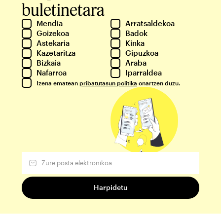
buletinetara
Mendia
Arratsaldekoa
Goizekoa
Badok
Astekaria
Kinka
Kazetaritza
Gipuzkoa
Bizkaia
Araba
Nafarroa
Iparraldea
Izena ematean
pribatutasun politika
onartzen duzu.