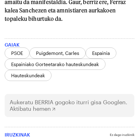
amaitu da manifestaldia. Gaur, berriz ere, Ferraz
kalea Sanchezen eta amnistiaren aurkakoen
topaleku bihurtuko da.
GAIAK
PSOE
Puigdemont, Carles
Espainia
Espainiako Gorteetarako hauteskundeak
Hauteskundeak
Aukeratu
BERRIA
gogoko iturri gisa Googlen.
Aktibatu hemen
IRUZKINAK
Ez dago iruzkinik