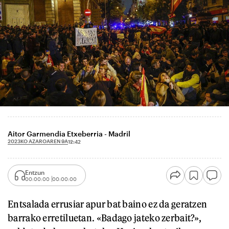
Aitor Garmendia Etxeberria - Madril
2023KO AZAROAREN 9A
12:42
Entzun
00:00:00
00:00:00
Entsalada errusiar apur bat baino ez da geratzen
barrako erretiluetan. «Badago jateko zerbait?»,