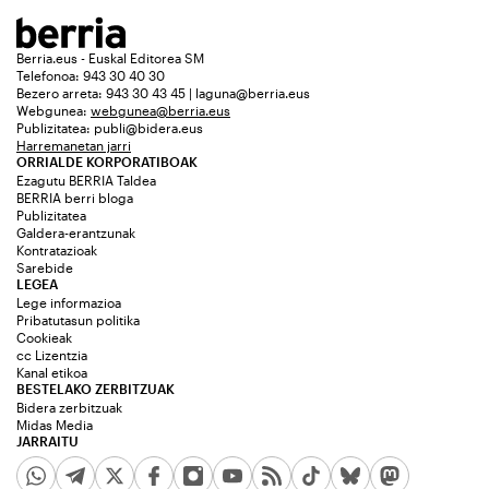
Berria.eus - Euskal Editorea SM
Telefonoa: 943 30 40 30
Bezero arreta: 943 30 43 45 | laguna@berria.eus
Webgunea:
webgunea@berria.eus
Publizitatea:
publi@bidera.eus
Harremanetan jarri
ORRIALDE KORPORATIBOAK
Ezagutu BERRIA Taldea
BERRIA berri bloga
Publizitatea
Galdera-erantzunak
Kontratazioak
Sarebide
LEGEA
Lege informazioa
Pribatutasun politika
Cookieak
cc Lizentzia
Kanal etikoa
BESTELAKO ZERBITZUAK
Bidera zerbitzuak
Midas Media
JARRAITU