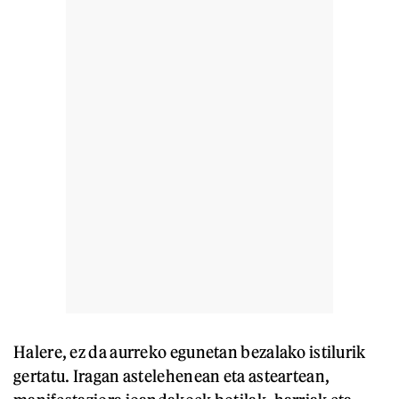
Halere, ez da aurreko egunetan bezalako istilurik
gertatu. Iragan astelehenean eta asteartean,