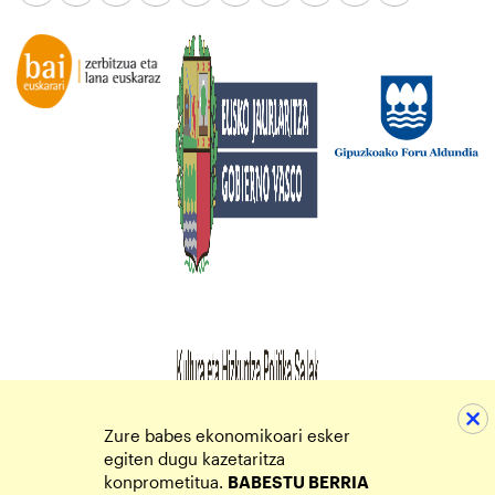
Zure babes ekonomikoari esker
egiten dugu kazetaritza
konprometitua.
BABESTU BERRIA