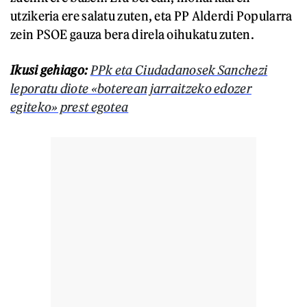
utzikeria ere salatu zuten, eta PP Alderdi Popularra
zein PSOE gauza bera direla oihukatu zuten.
Ikusi gehiago:
PPk eta Ciudadanosek Sanchezi
leporatu diote «boterean jarraitzeko edozer
egiteko» prest egotea