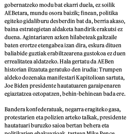
gobernatzeko modu bat ekarri duela, ez soilik
AEBetara, mundu osora baizik; finean, politika
egiteko gidaliburu desberdin bat da, berria akaso,
baina estrategietan aldaketa handirik erakutsi ez
duena. Agintariaren azken hilabeteak galtzaile
baten erortze etengabea izan dira, eskura dituen
baliabide guztiak erabiltzearena gustokoa ez duen
errealitatea aldatzeko. Hala gertatu da AEBen
historian iltzatuta geratuko den irudia: Trumpen
aldeko dozenaka manifestari Kapitolioan sartuta,
Joe Biden presidente hautatuaren garaipenaren
egiaztatzea oztopatzen, behin-behinean bada ere.
Bandera konfederatuak, negarra eragiteko gasa,
protestarien eta polizien arteko talkak, presidente
hautatuari buruzko saioa bertan behera eta
politikarien ebakuazioak, tartean Mike Pence