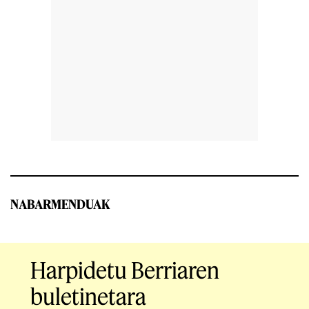
NABARMENDUAK
Harpidetu Berriaren
buletinetara