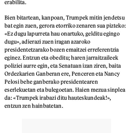
erabilita.
Bien bitartean, kanpoan, Trumpek mitin jendetsu
bat egin zuen, gerora etorriko zenaren sua pizteko:
«Ez dugu lapurreta hau onartuko, gelditu egingo
dugu», adierazi zuen iragan azaroko
presidentetzarako bozen emaitzei erreferentzia
eginez. Entzun eta obeditu; haren jarraitzaileek
poliziei aurre egin, eta Senatuan izan ziren, baita
Ordezkarien Ganberan ere, Penceren eta Nancy
Pelosi behe ganberako presidentearen
eserlekuetan eta bulegoetan. Haien mezua sinplea
da: «Trumpek irabazi ditu hauteskundeak!»,
entzun zen hainbatetan.