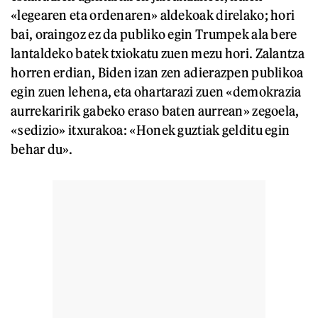
«legearen eta ordenaren» aldekoak direlako; hori
bai, oraingoz ez da publiko egin Trumpek ala bere
lantaldeko batek txiokatu zuen mezu hori. Zalantza
horren erdian, Biden izan zen adierazpen publikoa
egin zuen lehena, eta ohartarazi zuen «demokrazia
aurrekaririk gabeko eraso baten aurrean» zegoela,
«sedizio» itxurakoa: «Honek guztiak gelditu egin
behar du».