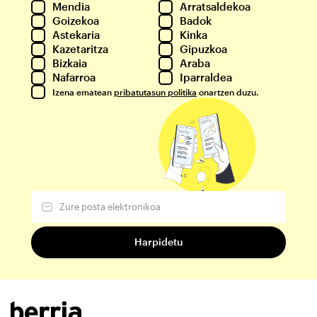
Mendia
Arratsaldekoa
Goizekoa
Badok
Astekaria
Kinka
Kazetaritza
Gipuzkoa
Bizkaia
Araba
Nafarroa
Iparraldea
Izena ematean
pribatutasun politika
onartzen duzu.