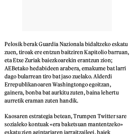
Pelosik berak Guardia Nazionala bidaltzeko eskatu
zuen, tiroak ere entzun baitziren Kapitolio barruan,
eta Etxe Zuriak baiezkoarekin erantzun zion;
AEBetako hedabideen arabera, emakume bat larri
dago bularrean tiro bat jaso zuelako. Alderdi
Errepublikanoaren Washingtongo egoitzan,
gainera, bonba bat aurkitu zuten, baina lehertu
aurretik eraman zuten handik.
Kaosaren estrategia betean, Trumpen Twitter sare
sozialeko kontuak «era baketsuan mantentzeko»
eskatu zien agintariaren jarraitzaileei, haiek