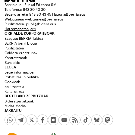
Berria.eus - Euskal Editorea SM
Telefonoa: 943 30 40 30
Bezero arreta: 943 30 43 45 | laguna@berria.eus
Webgunea:
webgunea@berria.eus
Publizitatea:
publi@bidera.eus
Harremanetan jarri
ORRIALDE KORPORATIBOAK
Ezagutu BERRIA Taldea
BERRIA berri bloga
Publizitatea
Galdera-erantzunak
Kontratazioak
Sarebide
LEGEA
Lege informazioa
Pribatutasun politika
Cookieak
cc Lizentzia
Kanal etikoa
BESTELAKO ZERBITZUAK
Bidera zerbitzuak
Midas Media
JARRAITU