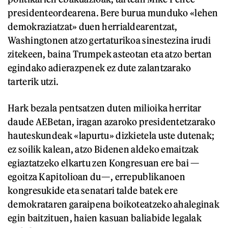
presidenteordearena. Bere burua munduko «lehen
demokraziatzat» duen herrialdearentzat,
Washingtonen atzo gertaturikoa sinestezina irudi
zitekeen, baina Trumpek asteotan eta atzo bertan
egindako adierazpenek ez dute zalantzarako
tarterik utzi.
Hark bezala pentsatzen duten milioika herritar
daude AEBetan, iragan azaroko presidentetzarako
hauteskundeak «lapurtu» dizkietela uste dutenak;
ez soilik kalean, atzo Bidenen aldeko emaitzak
egiaztatzeko elkartu zen Kongresuan ere bai —
egoitza Kapitolioan du—, errepublikanoen
kongresukide eta senatari talde batek ere
demokrataren garaipena boikoteatzeko ahaleginak
egin baitzituen, haien kasuan baliabide legalak