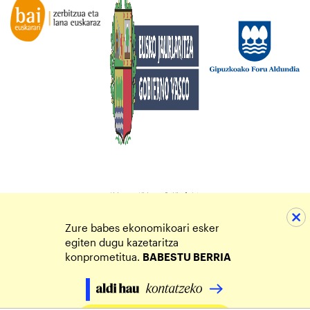
Zure babes ekonomikoari esker
egiten dugu kazetaritza
konprometitua.
BABESTU BERRIA