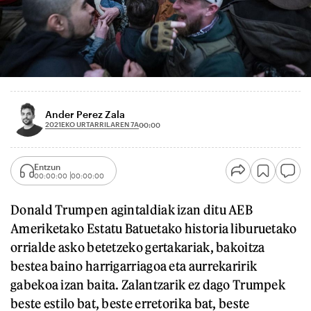
Ander Perez Zala
2021EKO URTARRILAREN 7A
00:00
Entzun
00:00:00
00:00:00
Donald Trumpen agintaldiak izan ditu AEB
Ameriketako Estatu Batuetako historia liburuetako
orrialde asko betetzeko gertakariak, bakoitza
bestea baino harrigarriagoa eta aurrekaririk
gabekoa izan baita. Zalantzarik ez dago Trumpek
beste estilo bat, beste erretorika bat, beste