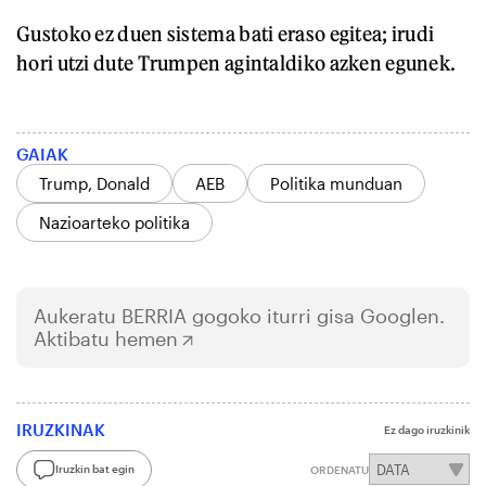
Gustoko ez duen sistema bati eraso egitea; irudi
hori utzi dute Trumpen agintaldiko azken egunek.
GAIAK
Trump, Donald
AEB
Politika munduan
Nazioarteko politika
Aukeratu
BERRIA
gogoko iturri gisa Googlen.
Aktibatu hemen
IRUZKINAK
Ez dago iruzkinik
Iruzkin bat egin
ORDENATU