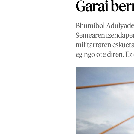
Garai ber
Bhumibol Adulyadej 
Semearen izendapena
militarraren eskuet
egingo ote diren. Ez