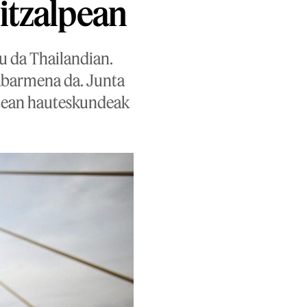
 itzalpean
u da Thailandian.
nabarmena da. Junta
rtean hauteskundeak