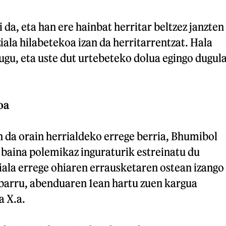
 da, eta han ere hainbat herritar beltzez janzten
ziala hilabetekoa izan da herritarrentzat. Hala
ugu, eta uste dut urtebeteko dolua egingo dugul
oa
 da orain herrialdeko errege berria, Bhumibol
baina polemikaz inguraturik estreinatu du
iala errege ohiaren errausketaren ostean izango
 barru, abenduaren 1ean hartu zuen kargua
a X.a.