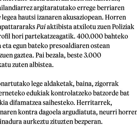
landiarrez argitaratutako errege berriaren
e
legea hautsi izanaren akusaziopean. Horren
npattararaks
Pai
aktibista atxilotu zuen Poliziak
rofil hori partekatzeagatik. 400.000 bahteko
a eta egun bateko presoaldiaren ostean
 zuen gaztea. Pai bezala, beste 3.000
katu zuten albistea.
nartutako lege aldaketak, baina, zigorrak
terneteko edukiak kontrolatzeko batzorde bat
ia difamatzea saihesteko. Herritarrek,
naren kontra dagoela argudiatuta, neurri horre
nadura aurkeztu zituzten bezperan.