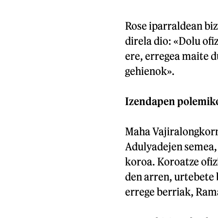
Rose iparraldean bizi
direla dio: «Dolu ofi
ere, erregea maite d
gehienok».
Izendapen polemik
Maha Vajiralongkorn
Adulyadejen semea, 
koroa. Koroatze ofiz
den arren, urtebete
errege berriak, Ram