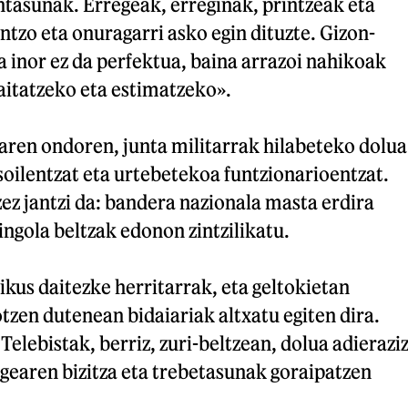
ntasunak. Erregeak, erreginak, printzeak eta
intzo eta onuragarri asko egin dituzte. Gizon-
 inor ez da perfektua, baina arrazoi nahikoak
itatzeko eta estimatzeko».
aren ondoren, junta militarrak hilabeteko dolua
 soilentzat eta urtebetekoa funtzionarioentzat.
zez jantzi da: bandera nazionala masta erdira
 xingola beltzak edonon zintzilikatu.
ikus daitezke herritarrak, eta geltokietan
otzen dutenean bidaiariak altxatu egiten dira.
 Telebistak, berriz, zuri-beltzean, dolua adieraziz
egearen bizitza eta trebetasunak goraipatzen