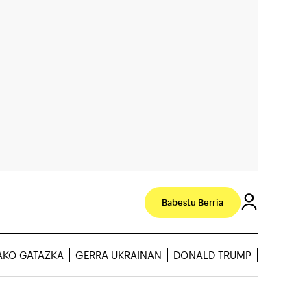
Babestu Berria
AKO GATAZKA
GERRA UKRAINAN
DONALD TRUMP