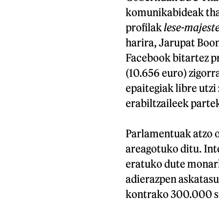
komunikabideak thai
profilak
lese-majest
harira, Jarupat Boo
Facebook bitartez p
(10.656 euro) zigorr
epaitegiak libre utzi
erabiltzaileek parte
Parlamentuak atzo o
areagotuko ditu. In
eratuko dute monark
adierazpen askatasu
kontrako 300.000 si