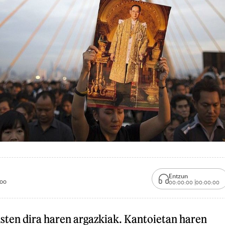
Entzun
:00
00:00:00
00:00:00
sten dira haren argazkiak. Kantoietan haren