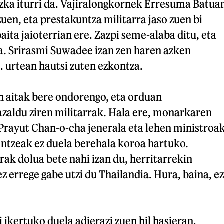
ka iturri da. Vajiralongkornek Erresuma Batua
zuen, eta prestakuntza militarra jaso zuen bi
aita jaioterrian ere. Zazpi seme-alaba ditu, eta
a. Srirasmi Suwadee izan zen haren azken
 urtean hautsi zuten ezkontza.
n aitak bere ondorengo, eta orduan
azaldu ziren militarrak. Hala ere, monarkaren
 Prayut Chan-o-cha jenerala eta lehen ministroa
intzeak ez duela berehala koroa hartuko.
ak dolua bete nahi izan du, herritarrekin
ez errege gabe utzi du Thailandia. Hura, baina, ez
kertuko duela adierazi zuen hil hasieran,