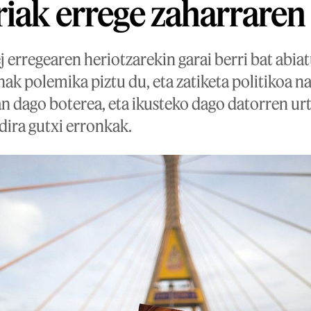
riak errege zaharraren
erregearen heriotzarekin garai berri bat abiat
k polemika piztu du, eta zatiketa politikoa 
an dago boterea, eta ikusteko dago datorren u
 dira gutxi erronkak.