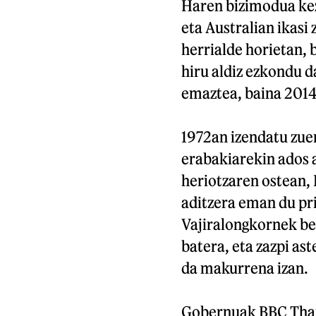
Haren bizimodua kez
eta Australian ikasi 
herrialde horietan, b
hiru aldiz ezkondu d
emaztea, baina 2014.
1972an izendatu zue
erabakiarekin ados 
heriotzaren ostean,
aditzera eman du pr
Vajiralongkornek ber
batera, eta zazpi ast
da makurrena izan.
Gobernuak BBC Thai i