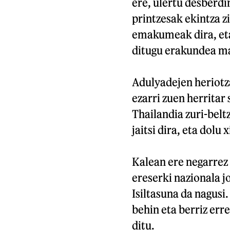
ere, ulertu desberdi
printzesak ekintza z
emakumeak dira, eta
ditugu erakundea ma
Adulyadejen heriotz
ezarri zuen herritar
Thailandia zuri-belt
jaitsi dira, eta dolu
Kalean ere negarrez 
ereserki nazionala j
Isiltasuna da nagusi.
behin eta berriz err
ditu.