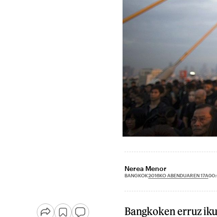
Nerea Menor
2016KO ABENDUAREN 17A
BANGKOK
00
Bangkoken erruz iku