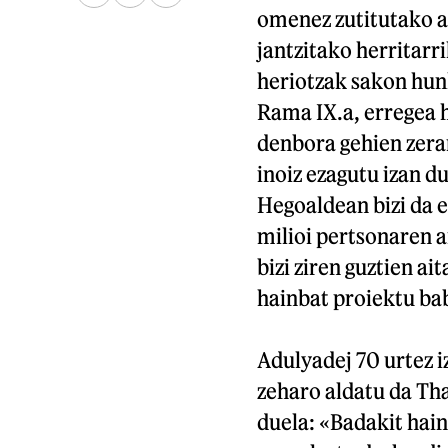
omenez zutitutako al
jantzitako herritarr
heriotzak sakon hun
Rama IX.a, erregea 
denbora gehien zera
inoiz ezagutu izan d
Hegoaldean bizi da e
milioi pertsonaren a
bizi ziren guztien a
hainbat proiektu bab
Adulyadej 70 urtez i
zeharo aldatu da Tha
duela: «Badakit hain