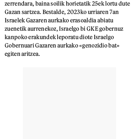
zerrendara, baina soilik horietatik 25ek lortu dute
Gazan sartzea. Bestalde, 2023ko urriaren 7an
Israelek Gazaren aurkako erasoaldia abiatu
zuenetik aurrenekoz, Israelgo bi GKE gobernuz
kanpoko erakundek leporatu diote Israelgo
Gobernuari Gazaren aurkako «genozidio bat»
egiten aritzea.