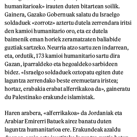
humanitarioak» irauten duten bitartean soilik.
Gainera, Gazako Gobernuak salatu du Israelgo
soldaduek «zorrotz» aztertu dutela zerrendara iritsi
den kamioi humanitario oro, eta ez dutela
baimenik eman horiek zeramatzaten baliabide
guztiak sartzeko. Neurria atzo sartu zen indarrean,
eta, ordutik, 173 kamioi humanitario sartu dira
Gazan, iparraldeko eta hegoaldeko sarbideen
bidez. «Israelgo soldaduek oztopatu egiten dute
laguntza zerrendako beste eremuetara iristea;
hortaz, erabakia erabat alferrikakoa da», gaineratu
du Palestinako erakunde islamistak.
Haren arabera, «alferrikakoa» da Jordaniak eta
Arabiar Emirerri Batuek airez banatu duten
laguntza humanitarioa ere. Erakundeak azaldu