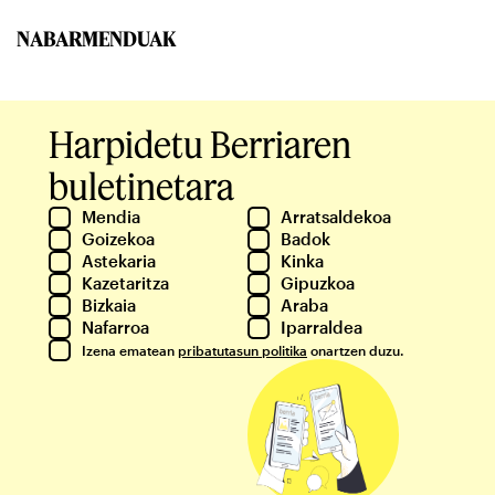
NABARMENDUAK
Harpidetu Berriaren
buletinetara
Mendia
Arratsaldekoa
Goizekoa
Badok
Astekaria
Kinka
Kazetaritza
Gipuzkoa
Bizkaia
Araba
Nafarroa
Iparraldea
Izena ematean
pribatutasun politika
onartzen duzu.