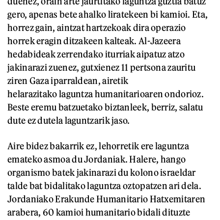
duenez, orain arte jaurtitako laguntza guztia batuz
gero, apenas bete ahalko liratekeen bi kamioi. Eta,
horrez gain, aintzat hartzekoak dira operazio
horrek eragin ditzakeen kalteak. Al-Jazeera
hedabideak zerrendako iturriak aipatuz atzo
jakinarazi zuenez, gutxienez 11 pertsona zauritu
ziren Gaza iparraldean, airetik
helarazitako laguntza humanitarioaren ondorioz.
Beste eremu batzuetako biztanleek, berriz, salatu
dute ez dutela laguntzarik jaso.
Aire bidez bakarrik ez, lehorretik ere laguntza
emateko asmoa du Jordaniak. Halere, hango
organismo batek jakinarazi du kolono israeldar
talde bat bidalitako laguntza oztopatzen ari dela.
Jordaniako Erakunde Humanitario Hatxemitaren
arabera, 60 kamioi humanitario bidali dituzte