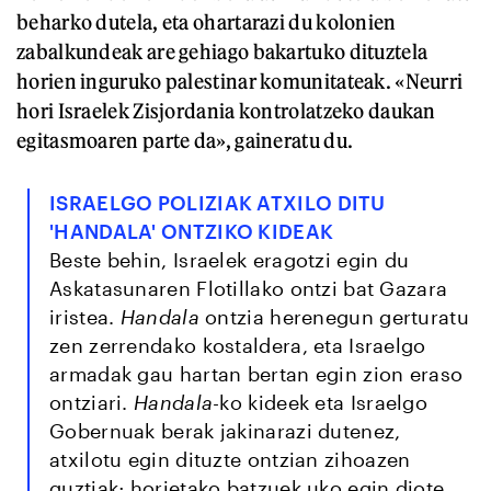
beharko dutela, eta ohartarazi du kolonien
zabalkundeak are gehiago bakartuko dituztela
horien inguruko palestinar komunitateak. «Neurri
hori Israelek Zisjordania kontrolatzeko daukan
egitasmoaren parte da», gaineratu du.
ISRAELGO POLIZIAK ATXILO DITU
'HANDALA' ONTZIKO KIDEAK
Beste behin, Israelek eragotzi egin du
Askatasunaren Flotillako ontzi bat Gazara
iristea.
Handala
ontzia herenegun gerturatu
zen zerrendako kostaldera, eta Israelgo
armadak gau hartan bertan egin zion eraso
ontziari.
Handala-
ko kideek eta Israelgo
Gobernuak berak jakinarazi dutenez,
atxilotu egin dituzte ontzian zihoazen
guztiak; horietako batzuek uko egin diote