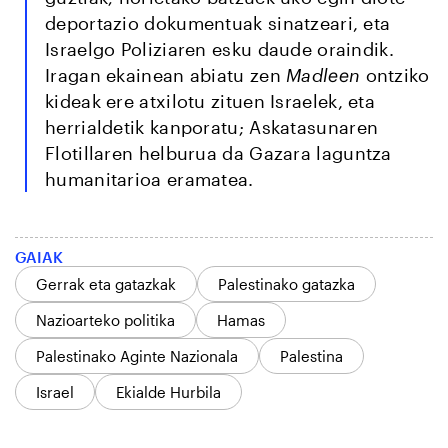
deportazio dokumentuak sinatzeari, eta
Israelgo Poliziaren esku daude oraindik.
Iragan ekainean abiatu zen
Madleen
ontziko
kideak ere atxilotu zituen Israelek, eta
herrialdetik kanporatu; Askatasunaren
Flotillaren helburua da Gazara laguntza
humanitarioa eramatea.
GAIAK
Gerrak eta gatazkak
Palestinako gatazka
Nazioarteko politika
Hamas
Palestinako Aginte Nazionala
Palestina
Israel
Ekialde Hurbila