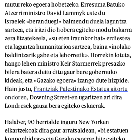
muturreko egoera hobetzeko. Erresuma Batuko
Atzerri ministro David Lammyk uste du
Israelek «beranduegi» baimendu duela laguntza
sartzea, eta iritzi dio hobera egiteko modu bakarra
zera litzatekeela, «su eten iraunkor bat» erdiestea
eta laguntza humanitarioa sartzea, baina «inolako
baldintzarik gabe eta lehorretik». Horrekin lotuta,
hango lehen ministro Keir Starmerrek presazko
bilera batera deitu ditu gaur bere gobernuko
kideak, eta «Gazako egoera» izango dute hizpide.
Hain justu,
Frantziak Palestinako Estatua aitortu
ondoren
, Downing Street-en ugaritzen ari dira
Londresek gauza bera egiteko eskaerak.
Halaber, 90 herrialde inguru New Yorken
elkartzekoak dira gaur arratsaldean, «bi estatuen
konponbideaz» eta Gazako egoeraz hitz egiteko.