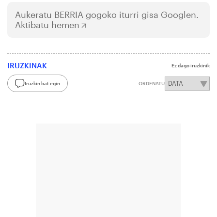
Aukeratu
BERRIA
gogoko iturri gisa Googlen.
Aktibatu hemen
IRUZKINAK
Ez dago iruzkinik
Iruzkin bat egin
ORDENATU