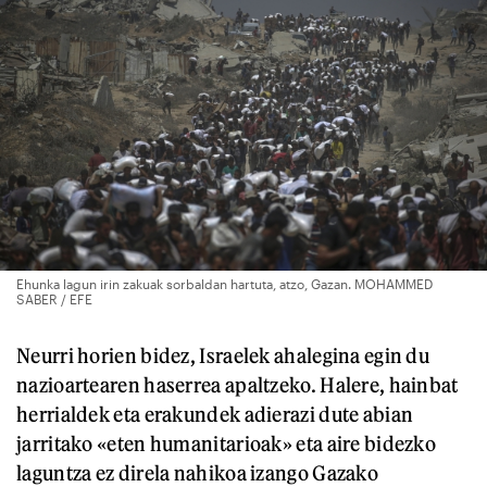
Ehunka lagun irin zakuak sorbaldan hartuta, atzo, Gazan. MOHAMMED
SABER / EFE
Neurri horien bidez, Israelek ahalegina egin du
nazioartearen haserrea apaltzeko. Halere, hainbat
herrialdek eta erakundek adierazi dute abian
jarritako «eten humanitarioak» eta aire bidezko
laguntza ez direla nahikoa izango Gazako