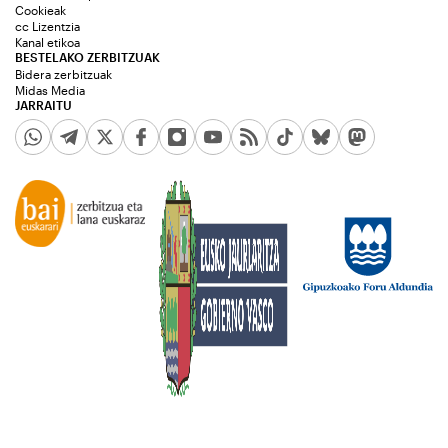
Cookieak
cc Lizentzia
Kanal etikoa
BESTELAKO ZERBITZUAK
Bidera zerbitzuak
Midas Media
JARRAITU