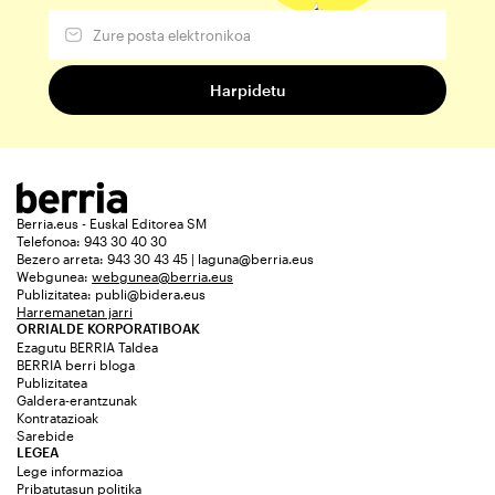
Berria.eus - Euskal Editorea SM
Telefonoa: 943 30 40 30
Bezero arreta: 943 30 43 45 | laguna@berria.eus
Webgunea:
webgunea@berria.eus
Publizitatea:
publi@bidera.eus
Harremanetan jarri
ORRIALDE KORPORATIBOAK
Ezagutu BERRIA Taldea
BERRIA berri bloga
Publizitatea
Galdera-erantzunak
Kontratazioak
Sarebide
LEGEA
Lege informazioa
Pribatutasun politika