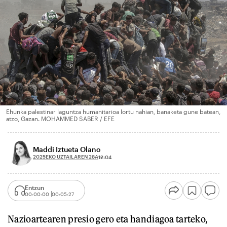
Ehunka palestinar laguntza humanitarioa lortu nahian, banaketa gune batean,
atzo, Gazan. MOHAMMED SABER / EFE
Maddi Iztueta Olano
2025EKO UZTAILAREN 28A
12:04
Entzun
00:00:00
00:05:27
Nazioartearen presio gero eta handiagoa tarteko,