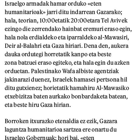
Israelgo armadak hamar orduko «eten
humanitarioak» jarri ditu indarrean Gazarako;
hala, teorian, 10:00etatik 20:00etara Tel Avivek
ezingo die zerrendako hainbat eremuri eraso egin,
hala nola erdialdeko eta iparraldeko al-Mawasiri,
Deir al-Balahri eta Gaza hiriari. Dena den, aukera
dauka ordutegi horretatik kanpo eta beste
zona batzuei eraso egiteko, eta hala egin du azken
orduetan. Palestinako Wafa albiste agentziak
jakinarazi duenez, Israelek hamasei pertsona hil
ditu gutxienez; horietatik hamahiru Al-Mawasiko
etxebizitza baten aurkako bonbardaketa batean,
eta beste hiru Gaza hirian.
Borroken itxurazko etenaldia ez ezik, Gazara
laguntza humanitarioa sartzea ere onartu du
Israelgo Gobernuak; hori bai, «eten