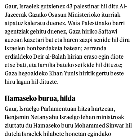
Gaur, Israelek gutxienez 43 palestinar hil ditu Al-
Jazeerak Gazako Osasun Ministerioko iturriak
aipatuz kaleratu duenez. Wafa Palestinako berri
agentziak gehitu duenez, Gaza hiriko Saftawi
auzoan kazetari bat eta haren zazpi senide hil dira
Israelen bonbardaketa batean; zerrenda
erdialdeko Deir al-Balah hirian eraso egin diote
etxe bati, eta familia bateko sei kide hil dituzte;
Gaza hegoaldeko Khan Yunis hiritik gertu beste
hiru lagun hil dituzte.
Hamaseko burua, hilda
Gaur, Israelgo Parlamentuan hitza hartzean,
Benjamin Netanyahu Israelgo lehen ministroak
ziurtatu du Hamaseko buru Mohammed Sinwar hil
dutela Israelek hilabete honetan egindako