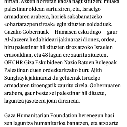
hirian. Azken horretan kaosa nagusitu zen: milaka
palestinar oldean sartu ziren, eta, Israelgo
armadaren arabera, horiek sakabanatzeko
«ohartarazpen tiroak» egin zituzten soldaduek.
Gazako Gobernuak —Hamasen esku dago— gaur
Al-Jazeera hedabideari jakinarazi dionez, ordea,
hiru palestinar hil zituzten tiroz atzoko Israelen
erasoaldian, eta 48 lagun ere zauritu zituzten.
OHCHR Giza Eskubideen Nazio Batuen Bulegoak
Palestinan duen ordezkaritzako buru Ajith
Sunghayk jakinarazi du gehienak Israelgo
armadaren tiroengatik zauritu zirela. Gobernuaren
arabera, gaur beste sei palestinar hil dituzte,
laguntza jasotzera joan direnean.
Gaza Humanitarian Foundation herenegun hasi
zen laguntza humanitarioa banatzen, eta atzo arte