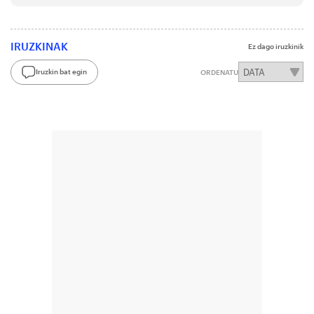
IRUZKINAK
Ez dago iruzkinik
Iruzkin bat egin
ORDENATU