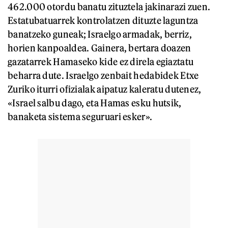
462.000 otordu banatu zituztela jakinarazi zuen.
Estatubatuarrek kontrolatzen dituzte laguntza
banatzeko guneak; Israelgo armadak, berriz,
horien kanpoaldea. Gainera, bertara doazen
gazatarrek Hamaseko kide ez direla egiaztatu
beharra dute. Israelgo zenbait hedabidek Etxe
Zuriko iturri ofizialak aipatuz kaleratu dutenez,
«Israel salbu dago, eta Hamas esku hutsik,
banaketa sistema seguruari esker».