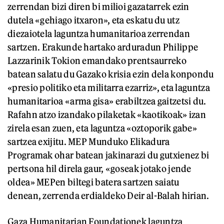
zerrendan bizi diren bi milioi gazatarrek ezin
dutela «gehiago itxaron», eta eskatu du utz
diezaiotela laguntza humanitarioa zerrendan
sartzen. Erakunde hartako arduradun Philippe
Lazzarinik Tokion emandako prentsaurreko
batean salatu du Gazako krisia ezin dela konpondu
«presio politiko eta militarra ezarriz», eta laguntza
humanitarioa «arma gisa» erabiltzea gaitzetsi du.
Rafahn atzo izandako pilaketak «kaotikoak» izan
zirela esan zuen, eta laguntza «oztoporik gabe»
sartzea exijitu. MEP Munduko Elikadura
Programak ohar batean jakinarazi du gutxienez bi
pertsona hil direla gaur, «goseak jotako jende
oldea» MEPen biltegi batera sartzen saiatu
denean, zerrenda erdialdeko Deir al-Balah hirian.
Gaza Humanitarian Foundationek laguntza