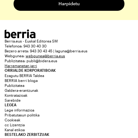
Berria.eus - Euskal Editorea SM
Telefonoa: 943 30 40 30
Bezero arreta: 943 30 43 45 | laguna@berria.eus
Webgunea:
webgunea@berria.eus
Publizitatea:
publi@bidera.eus
Harremanetan jarri
ORRIALDE KORPORATIBOAK
Ezagutu BERRIA Taldea
BERRIA berri bloga
Publizitatea
Galdera-erantzunak
Kontratazioak
Sarebide
LEGEA
Lege informazioa
Pribatutasun politika
Cookieak
cc Lizentzia
Kanal etikoa
BESTELAKO ZERBITZUAK