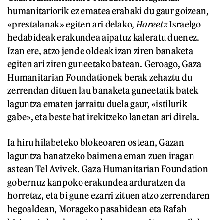
humanitariorik ez ematea erabaki du gaur goizean,
«prestalanak» egiten ari delako,
Hareetz
Israelgo
hedabideak erakundea aipatuz kaleratu duenez.
Izan ere, atzo jende oldeak izan ziren banaketa
egiten ari ziren guneetako batean. Geroago, Gaza
Humanitarian Foundationek berak zehaztu du
zerrendan dituen lau banaketa guneetatik batek
laguntza ematen jarraitu duela gaur, «istilurik
gabe», eta beste bat irekitzeko lanetan ari direla.
Ia hiru hilabeteko blokeoaren ostean, Gazan
laguntza banatzeko baimena eman zuen iragan
astean Tel Avivek. Gaza Humanitarian Foundation
gobernuz kanpoko erakundea arduratzen da
horretaz, eta bi gune ezarri zituen atzo zerrendaren
hegoaldean, Morageko pasabidean eta Rafah