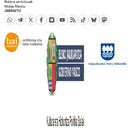
Bidera zerbitzuak
Midas Media
JARRAITU