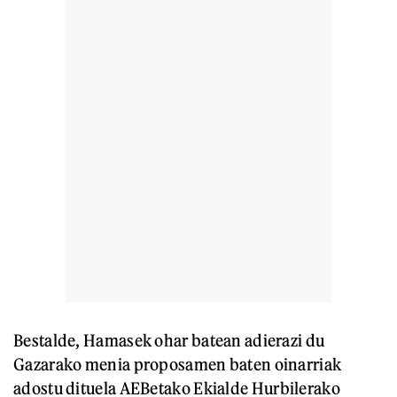
Bestalde, Hamasek ohar batean adierazi du
Gazarako menia proposamen baten oinarriak
adostu dituela AEBetako Ekialde Hurbilerako