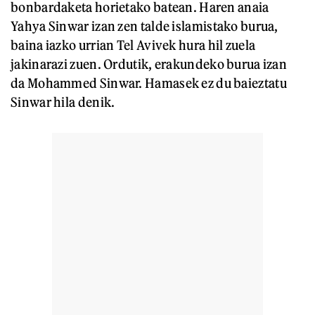
bonbardaketa horietako batean. Haren anaia
Yahya Sinwar izan zen talde islamistako burua,
baina iazko urrian Tel Avivek hura hil zuela
jakinarazi zuen. Ordutik, erakundeko burua izan
da Mohammed Sinwar. Hamasek ez du baieztatu
Sinwar hila denik.