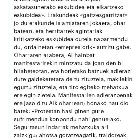
askatasunerako eskubidea eta elkartzeko
eskubidea». Erakundeak «gaitzesgarritzat»
jo du erakunde islamistaren jokaera, ohar
batean, eta herritarrek agintariak
kritikatzeko eskubidea dutela nabarmendu
du, ordainetan «errepresiorik» sufritu gabe.
Oharraren arabera, AI hainbat
manifestarirekin mintzatu da joan den bi
hilabeteotan, eta horietako batzuek adierazi
dute galdeketetara deitu zituztela, makilekin
egurtu zituztela, eta tiro egiteko mehatxua
ere egin zietela. Manifestarien adierazpenak
ere jaso ditu AIk oharrean; honako hau dio
batek: «Protestan hasi ginen gure
sufrimendua konpondu nahi genuelako.
Segurtasun indarrak mehatxuka ari
zaizkigu; ahotsa goratzeagatik, traidoreak