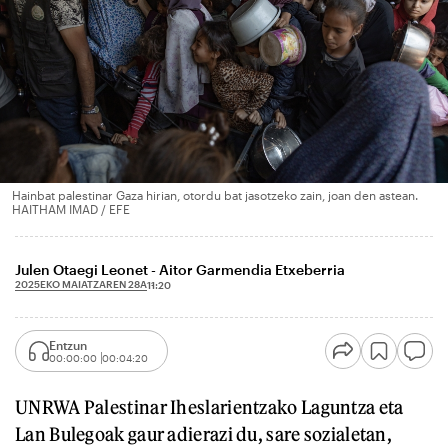
Hainbat palestinar Gaza hirian, otordu bat jasotzeko zain, joan den astean.
HAITHAM IMAD / EFE
Julen Otaegi Leonet - Aitor Garmendia Etxeberria
2025EKO MAIATZAREN 28A
11:20
Entzun
00:00:00
00:04:20
UNRWA Palestinar Iheslarientzako Laguntza eta
Lan Bulegoak gaur adierazi du, sare sozialetan,