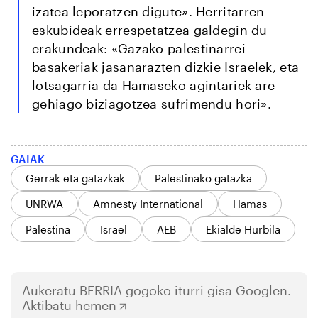
izatea leporatzen digute». Herritarren
eskubideak errespetatzea galdegin du
erakundeak: «Gazako palestinarrei
basakeriak jasanarazten dizkie Israelek, eta
lotsagarria da Hamaseko agintariek are
gehiago biziagotzea sufrimendu hori».
GAIAK
Gerrak eta gatazkak
Palestinako gatazka
UNRWA
Amnesty International
Hamas
Palestina
Israel
AEB
Ekialde Hurbila
Aukeratu
BERRIA
gogoko iturri gisa Googlen.
Aktibatu hemen