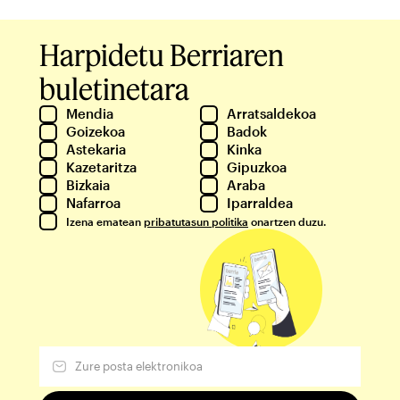
Harpidetu Berriaren
buletinetara
Mendia
Arratsaldekoa
Goizekoa
Badok
Astekaria
Kinka
Kazetaritza
Gipuzkoa
Bizkaia
Araba
Nafarroa
Iparraldea
Izena ematean
pribatutasun politika
onartzen duzu.