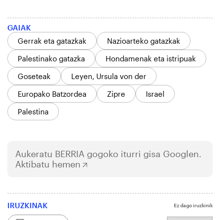
GAIAK
Gerrak eta gatazkak
Nazioarteko gatazkak
Palestinako gatazka
Hondamenak eta istripuak
Goseteak
Leyen, Ursula von der
Europako Batzordea
Zipre
Israel
Palestina
Aukeratu
BERRIA
gogoko iturri gisa Googlen.
Aktibatu hemen
IRUZKINAK
Ez dago iruzkinik