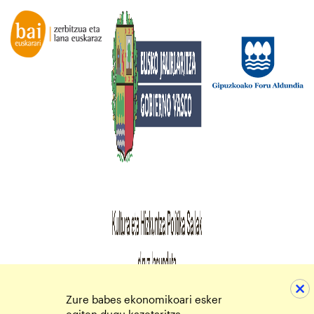
Zure babes ekonomikoari esker
egiten dugu kazetaritza