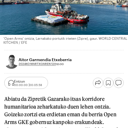
'Open Arms' ontzia, Larnakako portutik irteten (Zipre), gaur. WORLD CENTRAL
KITCHEN / EFE
Aitor Garmendia Etxeberria
2024KO MARTXOAREN 12A
12:00
Entzun
00:00:00
00:05:58
Abiatu da Zipretik Gazarako itsas korridore
humanitarioa zeharkatuko duen lehen ontzia.
Goizeko zortzi eta erdietan eman du berria Open
Arms GKE gobernuz kanpoko erakundeak.