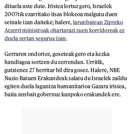
dituela uste dute. Iristea lortuz gero, Israelek
2007tik ezarritako itsas blokeoa malgutu duen
seinale izan daiteke; halere,
larunbatean Zipreko
Atzerri ministroak ohartarazi zuen korridoreak ez
duela zertan segurua izan
.
Gerraren ondorioz, goseteak gero eta kezka
handiagoa sortzen du zerrendan. Urritik,
gutxienez 27 herritar hil dira gosez. Halere, NBE
Nazio Batuen Erakundeak salatu du Israelek zaildu
egiten duela laguntza humanitarioa Gazara iristea,
baita zenbait gobernuz kanpoko erakundek ere.