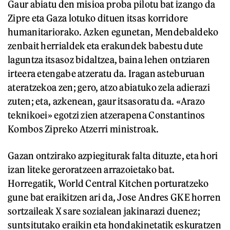
Gaur abiatu den misioa proba pilotu bat izango da
Zipre eta Gaza lotuko dituen itsas korridore
humanitariorako. Azken egunetan, Mendebaldeko
zenbait herrialdek eta erakundek babestu dute
laguntza itsasoz bidaltzea, baina lehen ontziaren
irteera etengabe atzeratu da. Iragan asteburuan
ateratzekoa zen; gero, atzo abiatuko zela adierazi
zuten; eta, azkenean, gaur itsasoratu da. «Arazo
teknikoei» egotzi zien atzerapena Constantinos
Kombos Zipreko Atzerri ministroak.
Gazan ontzirako azpiegiturak falta dituzte, eta hori
izan liteke geroratzeen arrazoietako bat.
Horregatik, World Central Kitchen porturatzeko
gune bat eraikitzen ari da, Jose Andres GKE horren
sortzaileak X sare sozialean jakinarazi duenez;
suntsitutako eraikin eta hondakinetatik eskuratzen