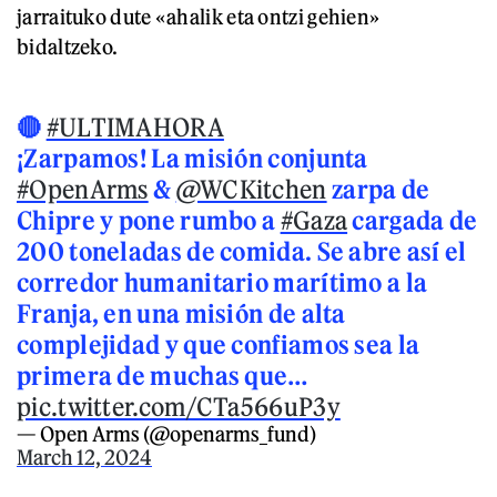
jarraituko dute «ahalik eta ontzi gehien»
bidaltzeko.
🔴
#ULTIMAHORA
¡Zarpamos! La misión conjunta
#OpenArms
&
@WCKitchen
zarpa de
Chipre y pone rumbo a
#Gaza
cargada de
200 toneladas de comida. Se abre así el
corredor humanitario marítimo a la
Franja, en una misión de alta
complejidad y que confiamos sea la
primera de muchas que…
pic.twitter.com/CTa566uP3y
— Open Arms (@openarms_fund)
March 12, 2024