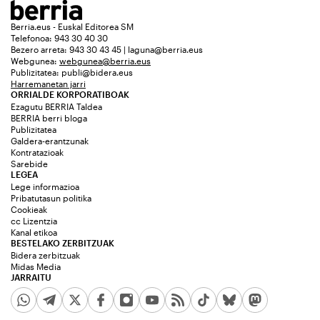
Berria.eus - Euskal Editorea SM
Telefonoa: 943 30 40 30
Bezero arreta: 943 30 43 45 | laguna@berria.eus
Webgunea:
webgunea@berria.eus
Publizitatea:
publi@bidera.eus
Harremanetan jarri
ORRIALDE KORPORATIBOAK
Ezagutu BERRIA Taldea
BERRIA berri bloga
Publizitatea
Galdera-erantzunak
Kontratazioak
Sarebide
LEGEA
Lege informazioa
Pribatutasun politika
Cookieak
cc Lizentzia
Kanal etikoa
BESTELAKO ZERBITZUAK
Bidera zerbitzuak
Midas Media
JARRAITU