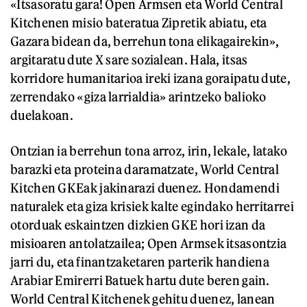
«Itsasoratu gara! Open Armsen eta World Central
Kitchenen misio bateratua Zipretik abiatu, eta
Gazara bidean da, berrehun tona elikagairekin»,
argitaratu dute X sare sozialean. Hala, itsas
korridore humanitarioa ireki izana goraipatu dute,
zerrendako «giza larrialdia» arintzeko balioko
duelakoan.
Ontzian ia berrehun tona arroz, irin, lekale, latako
barazki eta proteina daramatzate, World Central
Kitchen GKEak jakinarazi duenez. Hondamendi
naturalek eta giza krisiek kalte egindako herritarrei
otorduak eskaintzen dizkien GKE hori izan da
misioaren antolatzailea; Open Armsek itsasontzia
jarri du, eta finantzaketaren parterik handiena
Arabiar Emirerri Batuek hartu dute beren gain.
World Central Kitchenek gehitu duenez, lanean