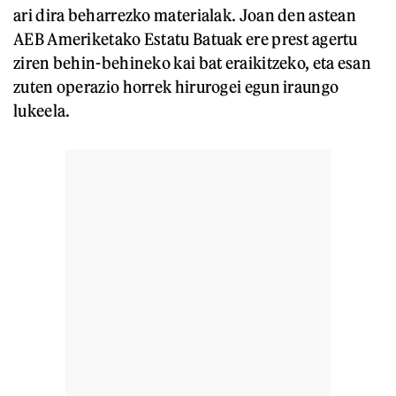
ari dira beharrezko materialak. Joan den astean
AEB Ameriketako Estatu Batuak ere prest agertu
ziren behin-behineko kai bat eraikitzeko, eta esan
zuten operazio horrek hirurogei egun iraungo
lukeela.