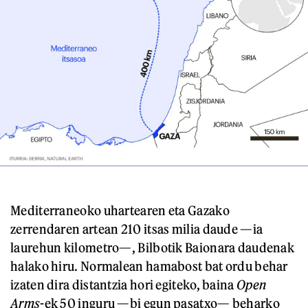
Mediterraneoko uhartearen eta Gazako
zerrendaren artean 210 itsas milia daude —ia
laurehun kilometro—, Bilbotik Baionara daudenak
halako hiru. Normalean hamabost bat ordu behar
izaten dira distantzia hori egiteko, baina
Open
Arms
-ek 50 inguru —bi egun pasatxo— beharko