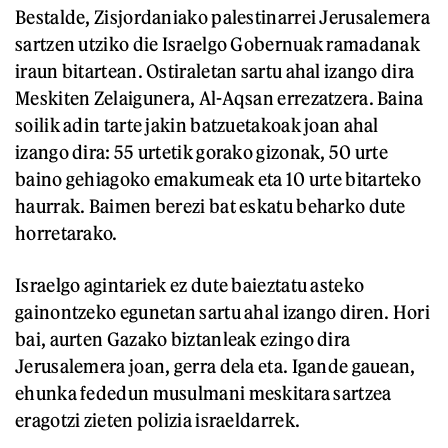
Bestalde, Zisjordaniako palestinarrei Jerusalemera
sartzen utziko die Israelgo Gobernuak ramadanak
iraun bitartean. Ostiraletan sartu ahal izango dira
Meskiten Zelaigunera, Al-Aqsan errezatzera. Baina
soilik adin tarte jakin batzuetakoak joan ahal
izango dira: 55 urtetik gorako gizonak, 50 urte
baino gehiagoko emakumeak eta 10 urte bitarteko
haurrak. Baimen berezi bat eskatu beharko dute
horretarako.
Israelgo agintariek ez dute baieztatu asteko
gainontzeko egunetan sartu ahal izango diren. Hori
bai, aurten Gazako biztanleak ezingo dira
Jerusalemera joan, gerra dela eta. Igande gauean,
ehunka fededun musulmani meskitara sartzea
eragotzi zieten polizia israeldarrek.