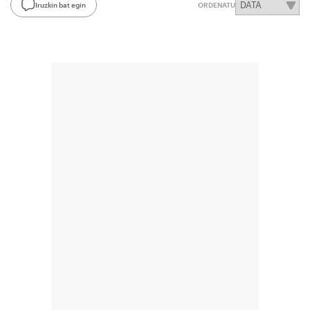
Iruzkin bat egin
ORDENATU