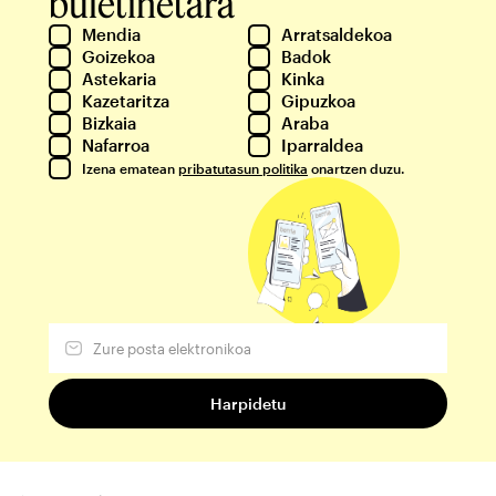
buletinetara
Mendia
Arratsaldekoa
Goizekoa
Badok
Astekaria
Kinka
Kazetaritza
Gipuzkoa
Bizkaia
Araba
Nafarroa
Iparraldea
Izena ematean
pribatutasun politika
onartzen duzu.