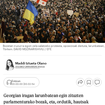
Bozetan iruzurra egon zela salatzeko protesta, oposizioak deituta, larunbatean,
Tbilisin. DAVID MDZINARISHVILI / EFE
Maddi Iztueta Olano
2024KO URRIAREN 31
17:51
Entzun
00:00:00
00:02:54
Georgian iragan larunbatean egin zituzten
parlamenturako bozak, eta, ordutik, hautsak