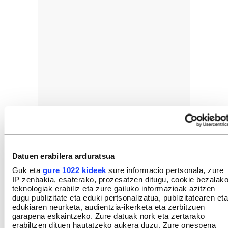
Datuen erabilera arduratsua
Guk eta
gure 1022 kideek
sure informacio pertsonala, zure
IP zenbakia, esaterako, prozesatzen ditugu, cookie bezalak
teknologiak erabiliz eta zure gailuko informazioak azitzen
dugu publizitate eta eduki pertsonalizatua, publizitatearen eta
edukiaren neurketa, audientzia-ikerketa eta zerbitzuen
garapena eskaintzeko. Zure datuak nork eta zertarako
erabiltzen dituen hautatzeko aukera duzu. Zure onespena