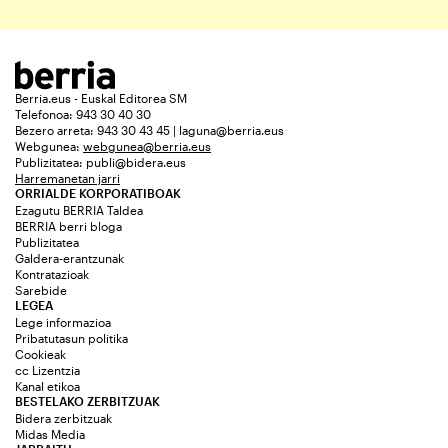
Berria.eus - Euskal Editorea SM
Telefonoa: 943 30 40 30
Bezero arreta: 943 30 43 45 | laguna@berria.eus
Webgunea:
webgunea@berria.eus
Publizitatea:
publi@bidera.eus
Harremanetan jarri
ORRIALDE KORPORATIBOAK
Ezagutu BERRIA Taldea
BERRIA berri bloga
Publizitatea
Galdera-erantzunak
Kontratazioak
Sarebide
LEGEA
Lege informazioa
Pribatutasun politika
Cookieak
cc Lizentzia
Kanal etikoa
BESTELAKO ZERBITZUAK
Bidera zerbitzuak
Midas Media