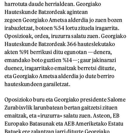
harrotuta daude herrialdean. Georgiako
Hauteskunde Batzordeak agintean
zegoen Georgiako Ametsa alderdia jo zuen bozen
irabazletzat, botoen %54 lortu zituela iragarrita.
Oposizioak, ordea, iruzurra salatu zuen. Georgiako
Hauteskunde Batzordeak 366 hauteslekutako
akten %91 berrikusi ditu egunotan —denera,
emandako boto guztien %14—; gaur jakinarazi
duenez, iragarritako emaitzak berretsi dituzte,
eta Georgiako Ametsa alderdia jo dute berriro
hauteskundeen garailetzat.
Oposizioko buru eta Georgiako presidente Salome
Zurabixvlik larunbatean bertan gaitzetsi zituen
emaitzak, eta «iruzurra» salatu zuen. Asteon, EB
Europako Batasunak eta AEB Ameriketako Estatu
Batuek ere zalantzan jarri dituzte Georgiako