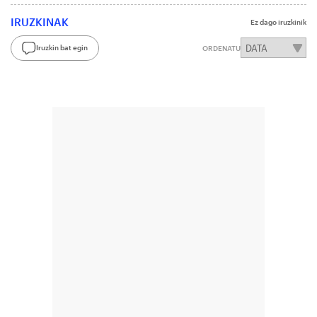
IRUZKINAK
Ez dago iruzkinik
Iruzkin bat egin
ORDENATU