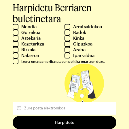
Harpidetu Berriaren
buletinetara
Mendia
Arratsaldekoa
Goizekoa
Badok
Astekaria
Kinka
Kazetaritza
Gipuzkoa
Bizkaia
Araba
Nafarroa
Iparraldea
Izena ematean
pribatutasun politika
onartzen duzu.