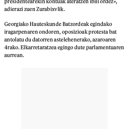
presidentearekin kontuak ateratzen ibili ordez»,
adierazi zuen Zurabixvlik.
Georgiako Hauteskunde Batzordeak egindako
iragarpenaren ondoren, oposizioak protesta bat
antolatu du datorren astelehenerako, azaroaren
4rako. Elkarretaratzea egingo dute parlamentuaren
aurrean.