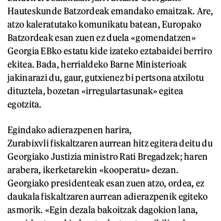
Hauteskunde Batzordeak emandako emaitzak. Are,
atzo kaleratutako komunikatu batean, Europako
Batzordeak esan zuen ez duela «gomendatzen»
Georgia EBko estatu kide izateko eztabaidei berriro
ekitea. Bada, herrialdeko Barne Ministerioak
jakinarazi du, gaur, gutxienez bi pertsona atxilotu
dituztela, bozetan «irregulartasunak» egitea
egotzita.
Egindako adierazpenen harira,
Zurabixvli fiskaltzaren aurrean hitz egitera deitu du
Georgiako Justizia ministro Rati Bregadzek; haren
arabera, ikerketarekin «kooperatu» dezan.
Georgiako presidenteak esan zuen atzo, ordea, ez
daukala fiskaltzaren aurrean adierazpenik egiteko
asmorik. «Egin dezala bakoitzak dagokion lana,