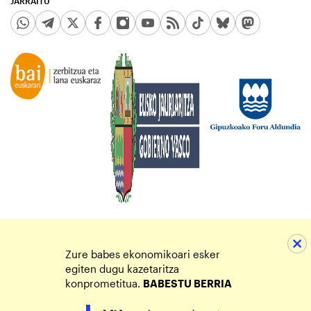
JARRAITU
Zure babes ekonomikoari esker
egiten dugu kazetaritza
konprometitua.
BABESTU BERRIA