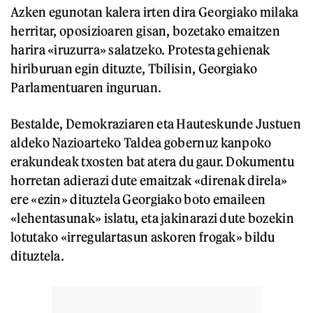
Azken egunotan kalera irten dira Georgiako milaka
herritar, oposizioaren gisan, bozetako emaitzen
harira «iruzurra» salatzeko. Protesta gehienak
hiriburuan egin dituzte, Tbilisin, Georgiako
Parlamentuaren inguruan.
Bestalde, Demokraziaren eta Hauteskunde Justuen
aldeko Nazioarteko Taldea gobernuz kanpoko
erakundeak txosten bat atera du gaur. Dokumentu
horretan adierazi dute emaitzak «direnak direla»
ere «ezin» dituztela Georgiako boto emaileen
«lehentasunak» islatu, eta jakinarazi dute bozekin
lotutako «irregulartasun askoren frogak» bildu
dituztela.