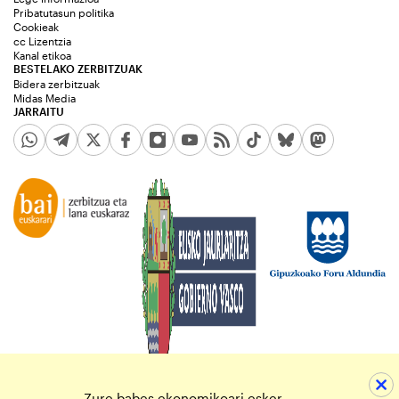
Pribatutasun politika
Cookieak
cc Lizentzia
Kanal etikoa
BESTELAKO ZERBITZUAK
Bidera zerbitzuak
Midas Media
JARRAITU
Zure babes ekonomikoari esker