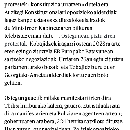
protestek «konstituzioa urratzen» dutela eta,
Auzitegi Konstituzionalari oposizioko alderdiak
legez kanpo uztea eska diezaiokeela iradoki
du Ministroen Kabinetearen bilkuran —
telebistaz eman dute—.
Ostegunean piztu ziren
protestak
, Kobajidzek iragarri ostean 2028ra arte
eten egingo zituztela EB Europako Batasunean
sartzeko negoziazioak. Urriaren 26an egin zituzten
parlamenturako bozak, eta Kobajidz buru duen
Georgiako Ametsa alderdiak lortu zuen boto
gehien.
Ostegun gauetik milaka manifestari irten dira
Tbilisi hiriburuko kalera, gauero. Eta istiluak izan
dira manifestarien eta Poliziaren agenteen artean;
gobernuaren arabera, 224 herritar atxilotu dituzte.
Hain zuzen, gaur goizaldean, Poliziak oposizioko