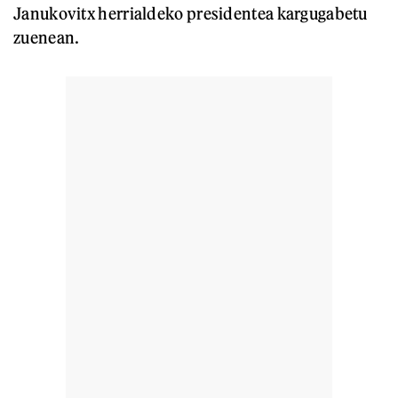
Janukovitx herrialdeko presidentea kargugabetu
zuenean.