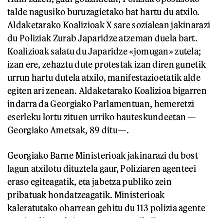
talde nagusiko buruzagietako bat hartu du atxilo.
Aldaketarako Koalizioak X sare sozialean jakinarazi
du Poliziak Zurab Japaridze atzeman duela bart.
Koalizioak salatu du Japaridze «jomugan» zutela;
izan ere, zehaztu dute protestak izan diren gunetik
urrun hartu dutela atxilo, manifestazioetatik alde
egiten ari zenean. Aldaketarako Koalizioa bigarren
indarra da Georgiako Parlamentuan, hemeretzi
eserleku lortu zituen urriko hauteskundeetan —
Georgiako Ametsak, 89 ditu—.
Georgiako Barne Ministerioak jakinarazi du bost
lagun atxilotu dituztela gaur, Poliziaren agenteei
eraso egiteagatik, eta jabetza publiko zein
pribatuak hondatzeagatik. Ministerioak
kaleratutako oharrean gehitu du 113 polizia agente