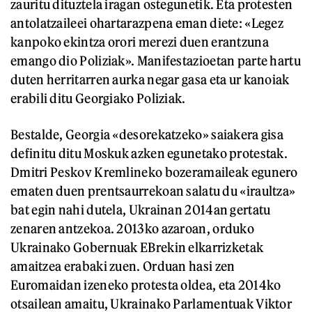
zauritu dituztela iragan ostegunetik. Eta protesten
antolatzaileei ohartarazpena eman diete: «Legez
kanpoko ekintza orori merezi duen erantzuna
emango dio Poliziak». Manifestazioetan parte hartu
duten herritarren aurka negar gasa eta ur kanoiak
erabili ditu Georgiako Poliziak.
Bestalde, Georgia «desorekatzeko» saiakera gisa
definitu ditu Moskuk azken egunetako protestak.
Dmitri Peskov Kremlineko bozeramaileak egunero
ematen duen prentsaurrekoan salatu du «iraultza»
bat egin nahi dutela, Ukrainan 2014an gertatu
zenaren antzekoa. 2013ko azaroan, orduko
Ukrainako Gobernuak EBrekin elkarrizketak
amaitzea erabaki zuen. Orduan hasi zen
Euromaidan izeneko protesta oldea, eta 2014ko
otsailean amaitu, Ukrainako Parlamentuak Viktor