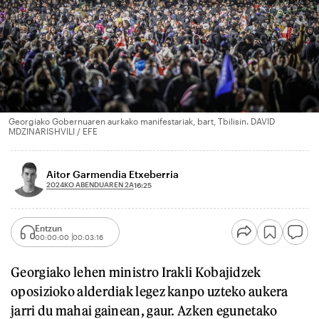
Georgiako Gobernuaren aurkako manifestariak, bart, Tbilisin. DAVID
MDZINARISHVILI / EFE
Aitor Garmendia Etxeberria
2024KO ABENDUAREN 2A
16:25
Entzun
00:00:00
00:03:16
Georgiako lehen ministro Irakli Kobajidzek
oposizioko alderdiak legez kanpo uzteko aukera
jarri du mahai gainean, gaur. Azken egunetako