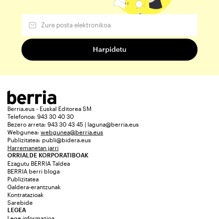
Berria.eus - Euskal Editorea SM
Telefonoa: 943 30 40 30
Bezero arreta: 943 30 43 45 | laguna@berria.eus
Webgunea:
webgunea@berria.eus
Publizitatea:
publi@bidera.eus
Harremanetan jarri
ORRIALDE KORPORATIBOAK
Ezagutu BERRIA Taldea
BERRIA berri bloga
Publizitatea
Galdera-erantzunak
Kontratazioak
Sarebide
LEGEA
Lege informazioa