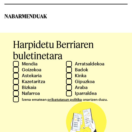
NABARMENDUAK
Harpidetu Berriaren
buletinetara
Mendia
Arratsaldekoa
Goizekoa
Badok
Astekaria
Kinka
Kazetaritza
Gipuzkoa
Bizkaia
Araba
Nafarroa
Iparraldea
Izena ematean
pribatutasun politika
onartzen duzu.