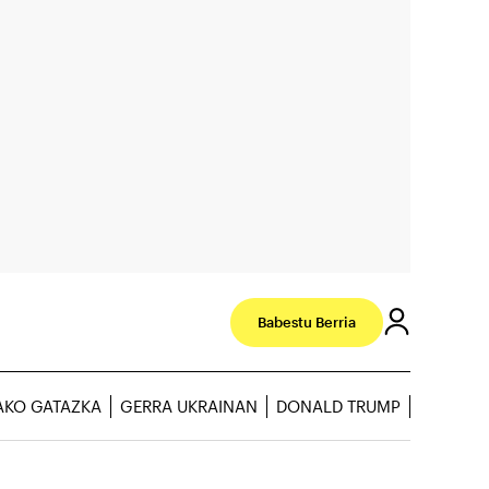
Babestu Berria
AKO GATAZKA
GERRA UKRAINAN
DONALD TRUMP