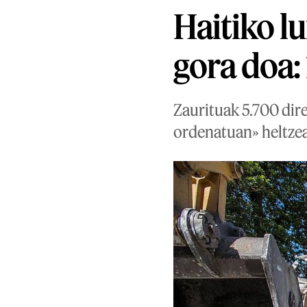
Haitiko l
gora doa:
Zaurituak 5.700 dir
ordenatuan» heltzea