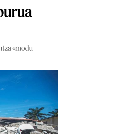
opurua
guntza «modu