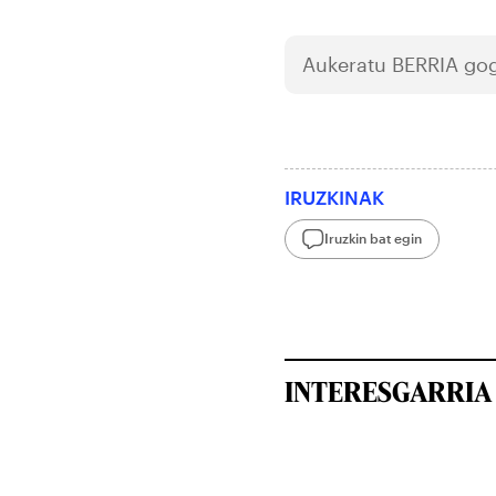
Aukeratu
BERRIA
gog
IRUZKINAK
Iruzkin bat egin
INTERESGARRIA 