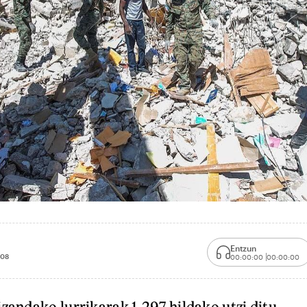
Entzun
:08
00:00:00
00:00:00
izandako lurrikarak 1.297 hildako utzi ditu