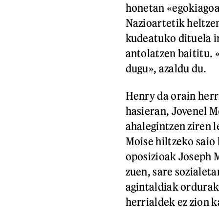
honetan «egokiagoa
Nazioartetik heltze
kudeatuko dituela i
antolatzen baititu.
dugu», azaldu du.
Henry da orain herr
hasieran, Jovenel M
ahalegintzen ziren 
Moise hiltzeko saio 
oposizioak Joseph M
zuen, sare sozialet
agintaldiak ordurak
herrialdek ez zion k