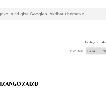
oko iturri gisa Googlen.
Aktibatu hemen
Ez dago iruzkin
ORDENATU
IZANGO ZAIZU