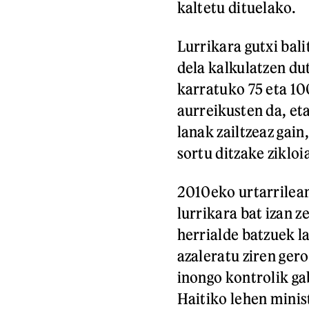
kaltetu dituelako.
Lurrikara gutxi bali
dela kalkulatzen du
karratuko 75 eta 10
aurreikusten da, eta
lanak zailtzeaz gain
sortu ditzake zikloi
2010eko urtarrilean
lurrikara bat izan 
herrialde batzuek la
azaleratu ziren ge
inongo kontrolik ga
Haitiko lehen minis