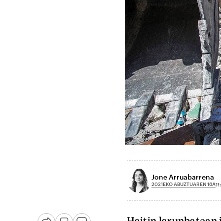
Jone Arruabarrena
2021EKO ABUZTUAREN 16A
11
Haitin larunbatean 