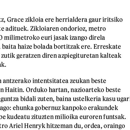
tz, Grace zikloia ere herrialdera gaur iritsiko
te adituek. Zikloiaren ondorioz, metro
0 milimetroko euri jasak izango direla
 baita haize bolada bortitzak ere. Erreskate
, zutik geratzen diren azpiegituretan kalteak
ak.
 antzerako intentsitatea zeukan beste
zen Haitin. Orduko hartan, nazioarteko beste
guntza bidali zuten, baina ustelkeria kasu ugar
roago: ehunka gobernuz kanpoko erakundek
be kudeatu zituzten milioika euroren funtsak.
tro Ariel Henryk hitzeman du, ordea, oraingo