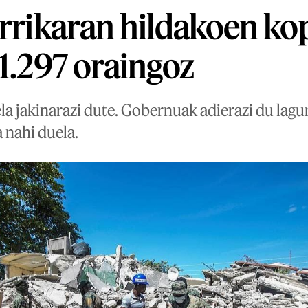
urrikaran hildakoen k
 1.297 oraingoz
ela jakinarazi dute. Gobernuak adierazi du la
 nahi duela.