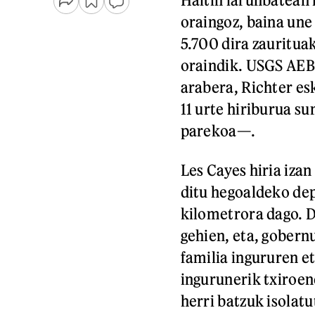
oraingoz, baina une
5.700 dira zauritua
oraindik. USGS AEB
arabera, Richter es
11 urte hiriburua s
parekoa—.
Les Cayes hiria iza
ditu hegoaldeko de
kilometrora dago. 
gehien, eta, gober
familia ingururen e
ingurunerik txiroen
herri batzuk isolatu