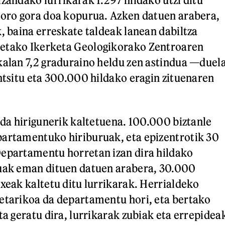
 oro gora doa kopurua. Azken datuen arabera,
k, baina erreskate taldeak lanean dabiltza
etako Ikerketa Geologikorako Zentroaren
kalan 7,2 graduraino heldu zen astindua —duel
untsitu eta 300.000 hildako eragin zituenaren
n da hirigunerik kaltetuena. 100.000 biztanle
partamentuko hiriburuak, eta epizentrotik 30
Departamentu horretan izan dira hildako
nuak eman dituen datuen arabera, 30.000
txeak kaltetu ditu lurrikarak. Herrialdeko
etarikoa da departamentu hori, eta bertako
ta geratu dira, lurrikarak zubiak eta errepidea