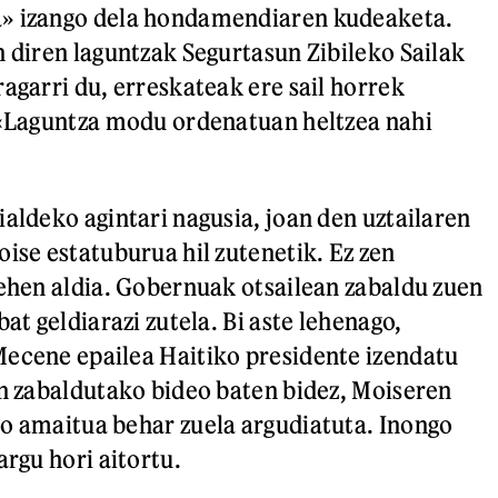
» izango dela hondamendiaren kudeaketa.
n diren laguntzak Segurtasun Zibileko Sailak
ragarri du, erreskateak ere sail horrek
 «Laguntza modu ordenatuan heltzea nahi
ialdeko agintari nagusia, joan den uztailaren
oise estatuburua hil zutenetik. Ez zen
lehen aldia. Gobernuak otsailean zabaldu zuen
bat geldiarazi zutela. Bi aste lehenago,
ecene epailea Haitiko presidente izendatu
an zabaldutako bideo baten bidez, Moiseren
o amaitua behar zuela argudiatuta. Inongo
argu hori aitortu.