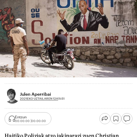
Julen Aperribai
2021EKO UZTAILAREN 12A
11:51
Entzun
00:00:00
00:00:00
Haitiko Poliziak atzo jakinarazi zuen Christian