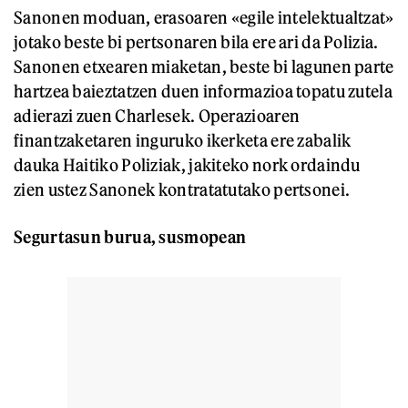
Sanonen moduan, erasoaren «egile intelektualtzat»
jotako beste bi pertsonaren bila ere ari da Polizia.
Sanonen etxearen miaketan, beste bi lagunen parte
hartzea baieztatzen duen informazioa topatu zutela
adierazi zuen Charlesek. Operazioaren
finantzaketaren inguruko ikerketa ere zabalik
dauka Haitiko Poliziak, jakiteko nork ordaindu
zien ustez Sanonek kontratatutako pertsonei.
Segurtasun burua, susmopean