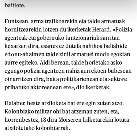
baitiote.
Funtsean, arma trafikoarekin eta talde armatuak
hornitzearekin lotzen du ikerketak Herard. «Polizia
agenteak eta gobernuko funtzionariak sarritan
kexatzen dira, esanez ez dutela nahikoa baliabide
edo su-ahalmen talde zinil armatuei modu egokian
aurre egiteko. Aldi berean, talde horietako asko
egungo polizia agenteen nahiz aurrekoen babesean
oinarritzen dira, baita politikarienean eta sektore
pribatuko aktoreenean ere», dio ikerketak.
Halaber, beste atxiloketa bat ere egin zuten atzo.
Kolonbiako militar ohi bat atzeman zuten, eta,
horrenbestez, 18 dira Moiseren hilketarekin lotuta
atxilotutako kolonbiarrak.