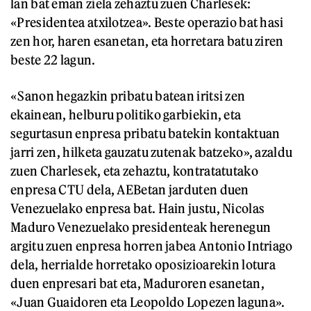
lan bat eman ziela zehaztu zuen Charlesek:
«Presidentea atxilotzea». Beste operazio bat hasi
zen hor, haren esanetan, eta horretara batu ziren
beste 22 lagun.
«Sanon hegazkin pribatu batean iritsi zen
ekainean, helburu politiko garbiekin, eta
segurtasun enpresa pribatu batekin kontaktuan
jarri zen, hilketa gauzatu zutenak batzeko», azaldu
zuen Charlesek, eta zehaztu, kontratatutako
enpresa CTU dela, AEBetan jarduten duen
Venezuelako enpresa bat. Hain justu, Nicolas
Maduro Venezuelako presidenteak herenegun
argitu zuen enpresa horren jabea Antonio Intriago
dela, herrialde horretako oposizioarekin lotura
duen enpresari bat eta, Maduroren esanetan,
«Juan Guaidoren eta Leopoldo Lopezen laguna».