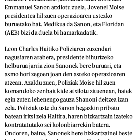
Emmanuel Sanon atxilotu zuela, Jovenel Moise
presidentea hil zuen operazioaren ustezko
buruetako bat. Medikua da Sanon, eta Floridan
(AEB) bizi da duela bi hamarkadatik.
Leon Charles Haitiko Poliziaren zuzendari
nagusiaren arabera, presidente bihurtzeko
helburua jarria zion Sanonek bere buruari, eta
asmo hori zegoen joan den asteko operazioaren
atzean. Azaldu zuen, Poliziak Moise hil zuen
komandoko zenbait kide atxilotu zituenean, haiek
egin zuten lehenengo gauza Shanoni deitzea izan
zela. Poliziak uste du Sanon hegazkin pribatu
batean iritsi zela Haitira, haren bizkartzain izateko
kontratatutako sei kolonbiarrekin batera.
Ondoren, baina, Sanonek bere bizkartzainei beste