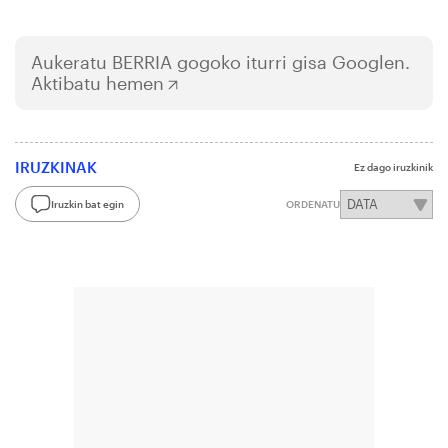
Aukeratu
BERRIA
gogoko iturri gisa Googlen.
Aktibatu hemen
IRUZKINAK
Ez dago iruzkinik
Iruzkin bat egin
ORDENATU