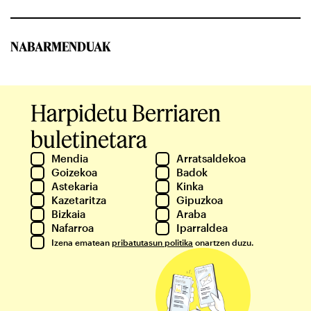
NABARMENDUAK
Harpidetu Berriaren
buletinetara
Mendia
Arratsaldekoa
Goizekoa
Badok
Astekaria
Kinka
Kazetaritza
Gipuzkoa
Bizkaia
Araba
Nafarroa
Iparraldea
Izena ematean
pribatutasun politika
onartzen duzu.