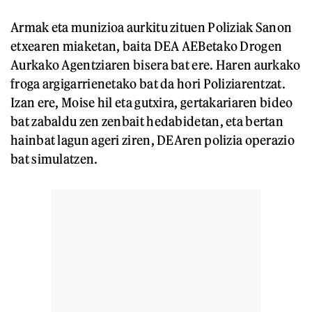
Armak eta munizioa aurkitu zituen Poliziak Sanon
etxearen miaketan, baita DEA AEBetako Drogen
Aurkako Agentziaren bisera bat ere. Haren aurkako
froga argigarrienetako bat da hori Poliziarentzat.
Izan ere, Moise hil eta gutxira, gertakariaren bideo
bat zabaldu zen zenbait hedabidetan, eta bertan
hainbat lagun ageri ziren, DEAren polizia operazio
bat simulatzen.