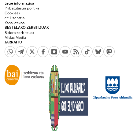
Lege informazioa
Pribatutasun politika
Cookieak
cc Lizentzia
Kanal etikoa
BESTELAKO ZERBITZUAK
Bidera zerbitzuak
Midas Media
JARRAITU