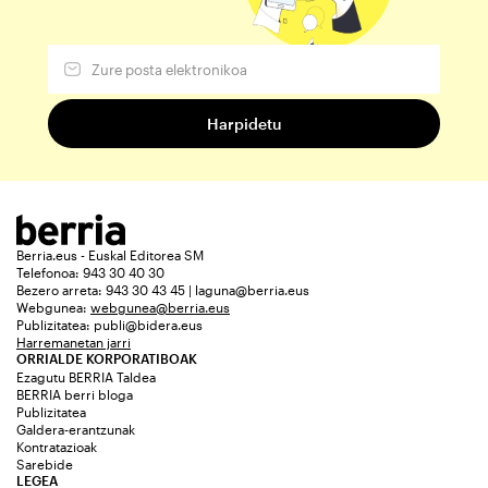
Berria.eus - Euskal Editorea SM
Telefonoa: 943 30 40 30
Bezero arreta: 943 30 43 45 | laguna@berria.eus
Webgunea:
webgunea@berria.eus
Publizitatea:
publi@bidera.eus
Harremanetan jarri
ORRIALDE KORPORATIBOAK
Ezagutu BERRIA Taldea
BERRIA berri bloga
Publizitatea
Galdera-erantzunak
Kontratazioak
Sarebide
LEGEA