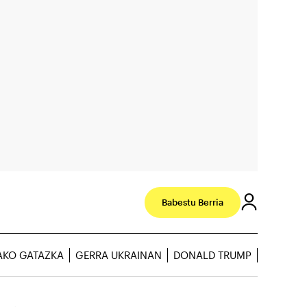
Babestu Berria
AKO GATAZKA
GERRA UKRAINAN
DONALD TRUMP