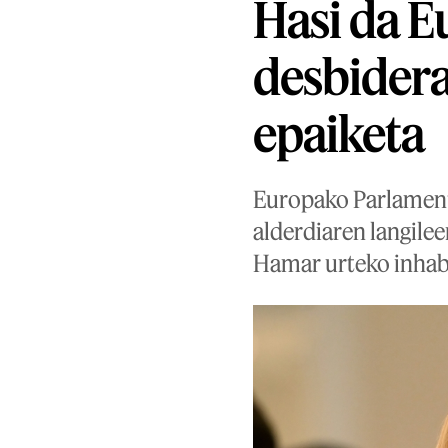
Hasi da 
desbidera
epaiketa
Europako Parlament
alderdiaren langilee
Hamar urteko inhabil