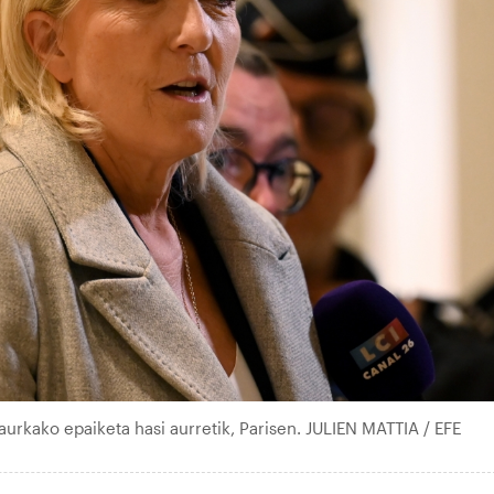
aurkako epaiketa hasi aurretik, Parisen. JULIEN MATTIA / EFE