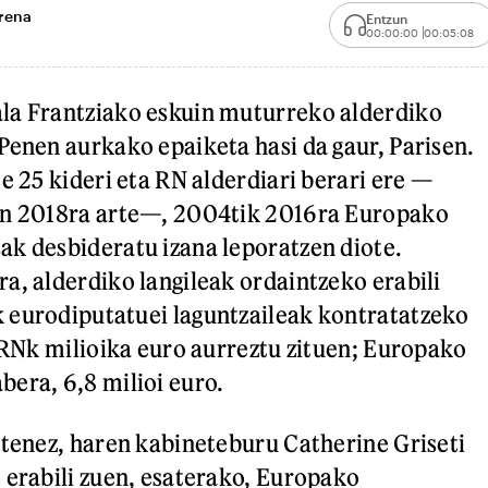
orena
Entzun
00:00:00
00:05:08
la Frantziako eskuin muturreko alderdiko
Penen aurkako epaiketa hasi da gaur, Parisen.
e 25 kideri eta RN alderdiari berari ere —
en 2018ra arte—, 2004tik 2016ra Europako
k desbideratu izana leporatzen diote.
a, alderdiko langileak ordaintzeko erabili
 eurodiputatuei laguntzaileak kontratatzeko
, RNk milioika euro aurreztu zituen; Europako
era, 6,8 milioi euro.
otenez, haren kabineteburu Catherine Griseti
 erabili zuen, esaterako, Europako