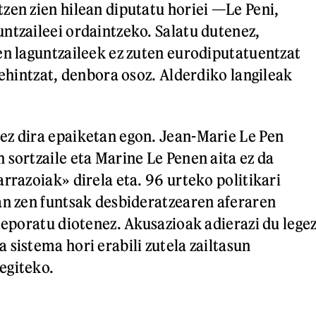
zen zien hilean diputatu horiei —Le Peni,
ntzaileei ordaintzeko. Salatu dutenez,
en laguntzaileek ez zuten eurodiputatuentzat
behintzat, denbora osoz. Alderdiko langileak
z dira epaiketan egon. Jean-Marie Le Pen
 sortzaile eta Marine Le Penen aita ez da
rrazoiak» direla eta. 96 urteko politikari
an zen funtsak desbideratzearen aferaren
leporatu diotenez. Akusazioak adierazi du lege
 sistema hori erabili zutela zailtasun
egiteko.