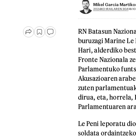
Mikel Garcia Martik
2024KO IRAILAREN 30A
16:10
RN Batasun Naziona
buruzagi Marine Le 
Hari, alderdiko best
Fronte Nazionala z
Parlamentuko funtsa
Akusazioaren araber
zuten parlamentuak
dirua, eta, horrela
Parlamentuaren arab
Le Peni leporatu di
soldata ordaintzeko