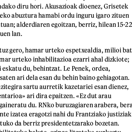
ako diru hori. Akusazioak dioenez, Grisetek
eko abuztura hamabi ordu inguru igaro zituen
an; alderdiaren egoitzan, berriz, hilean 15-2
uen lan.
tuz gero, hamar urteko espetxealdia, milioi ba
ar urteko inhabilitazioa ezarri ahal dizkiote;
i eskatu du, behintzat. Le Penek, ordea,
asaten ari dela esan du behin baino gehiagotan.
zitegira sartu aurretik kazetariei esan dienez,
tarioa» ari dira epaitzen. «Ez dut arau
, gaineratu du. RNko buruzagiaren arabera, ber
te izatea eragotzi nahi du Frantziako justiziak
tuko da berriz presidentetzarako bozetan.