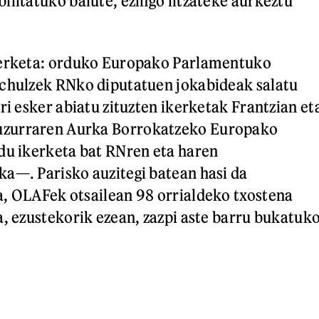
ilitatuko balute, ezingo litzateke aurkeztu
kerketa: orduko Europako Parlamentuko
Schulzek RNko diputatuen jokabideak salatu
ri esker abiatu zituzten ikerketak Frantzian et
zurraren Aurka Borrokatzeko Europako
du ikerketa bat RNren eta haren
a—. Parisko auzitegi batean hasi da
, OLAFek otsailean 98 orrialdeko txostena
a, ezustekorik ezean, zazpi aste barru bukatuk