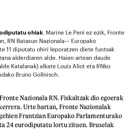
odiputatu ohiak
. Marine Le Peni ez ezik, Fronte
n, RN Batasun Nazionala— Europako
e 11 diputatu ohiri leporatzen diete funtsak
izana alderdiaren alde. Haien artean daude
lde Katalanak) alkate Louis Aliot eta RNko
ndako Bruno Gollnisch.
Fronte Nazionala RN. Fiskaltzak dio egoerak
kerrera. Urte hartan, Fronte Nazionalak
 gehien Frantzian Europako Parlamenturako
a 24 eurodiputatu lortu zituen. Bruselak