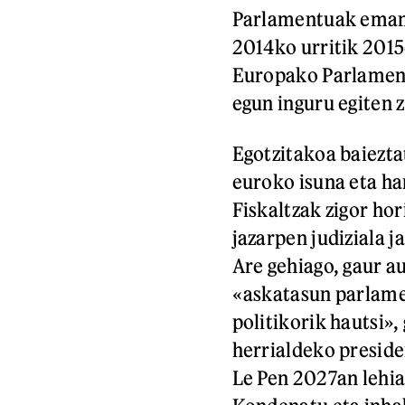
Parlamentuak emand
2014ko urritik 2015
Europako Parlamentu
egun inguru egiten z
Egotzitakoa baiezta
euroko isuna eta ham
Fiskaltzak zigor hor
jazarpen judiziala j
Are gehiago, gaur au
«askatasun parlamen
politikorik hautsi»
herrialdeko presiden
Le Pen 2027an lehia