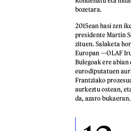
Kondenatu eta inhab
bozetara.
2015ean hasi zen i
presidente Martin 
zituen. Salaketa hor
Europan —OLAF Iru
Bulegoak ere abian 
eurodiputatuen aurk
Frantziako prozesua
aurkeztu ostean, et
da, azaro bukaeran.