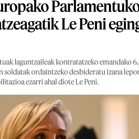
Europako Parlamentuko
tzeagatik Le Peni egin
uak laguntzaileak kontratatzeko emandako 6,8
n soldatak ordaintzeko desbideratu izana lepo
itazioa ezarri ahal diote Le Peni.