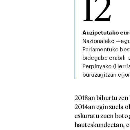
12
Auzipetutako eur
Nazionaleko —egu
Parlamentuko best
bidegabe erabili 
Perpinyako (Herria
buruzagitzan ego
2018an bihurtu zen 
2014an egin zuela o
eskuratu zuen boto
hauteskundeetan, et