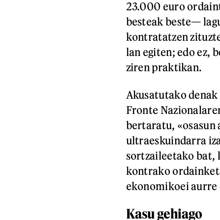
23.000 euro ordaint
besteak beste— lagu
kontratatzen zituzt
lan egiten; edo ez, 
ziren praktikan.
Akusatutako denak e
Fronte Nazionalaren
bertaratu, «osasun a
ultraeskuindarra iz
sortzaileetako bat, 
kontrako ordainketa
ekonomikoei aurre 
Kasu gehiago