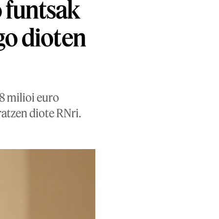
 funtsak
go dioten
 milioi euro
ratzen diote RNri.