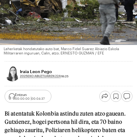
Leherketak hondatutako auto bat, Marco Fidel Suarez Abiazio Eskola
Militarraren inguruan, Calin, atzo. ERNESTO GUZMAN / EFE
Iraia Leon Pego
2025EKO ABUZTUAREN 22A
18:25
Entzun
00:00:00
00:04:37
Bi atentatuk Kolonbia astindu zuten atzo gauean.
Gutxienez, hogei pertsona hil dira, eta 70 baino
gehiago zauritu, Poliziaren helikoptero baten eta