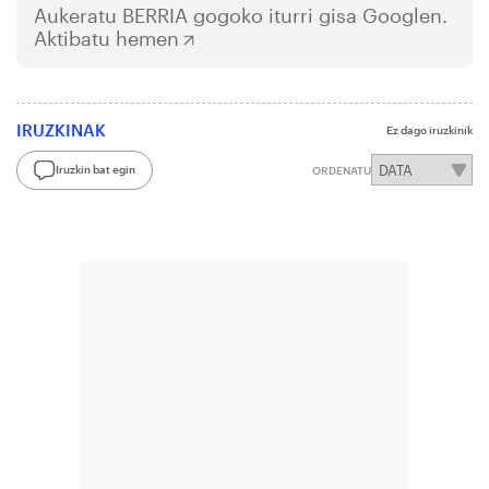
Aukeratu
BERRIA
gogoko iturri gisa Googlen.
Aktibatu hemen
IRUZKINAK
Ez dago iruzkinik
Iruzkin bat egin
ORDENATU