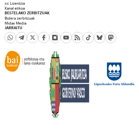
cc Lizentzia
Kanal etikoa
BESTELAKO ZERBITZUAK
Bidera zerbitzuak
Midas Media
JARRAITU