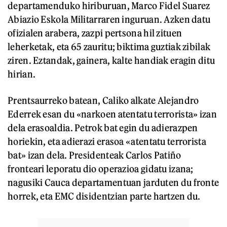
departamenduko hiriburuan, Marco Fidel Suarez
Abiazio Eskola Militarraren inguruan. Azken datu
ofizialen arabera, zazpi pertsona hil zituen
leherketak, eta 65 zauritu; biktima guztiak zibilak
ziren. Eztandak, gainera, kalte handiak eragin ditu
hirian.
Prentsaurreko batean, Caliko alkate Alejandro
Ederrek esan du «narkoen atentatu terrorista» izan
dela erasoaldia. Petrok bat egin du adierazpen
horiekin, eta adierazi erasoa «atentatu terrorista
bat» izan dela. Presidenteak Carlos Patiño
fronteari leporatu dio operazioa gidatu izana;
nagusiki Cauca departamentuan jarduten du fronte
horrek, eta EMC disidentzian parte hartzen du.