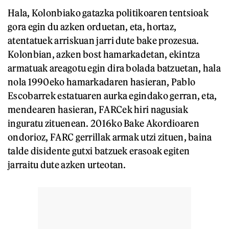
Hala, Kolonbiako gatazka politikoaren tentsioak
gora egin du azken orduetan, eta, hortaz,
atentatuek arriskuan jarri dute bake prozesua.
Kolonbian, azken bost hamarkadetan, ekintza
armatuak areagotu egin dira bolada batzuetan, hala
nola 1990eko hamarkadaren hasieran, Pablo
Escobarrek estatuaren aurka egindako gerran, eta,
mendearen hasieran, FARCek hiri nagusiak
inguratu zituenean. 2016ko Bake Akordioaren
ondorioz, FARC gerrillak armak utzi zituen, baina
talde disidente gutxi batzuek erasoak egiten
jarraitu dute azken urteotan.