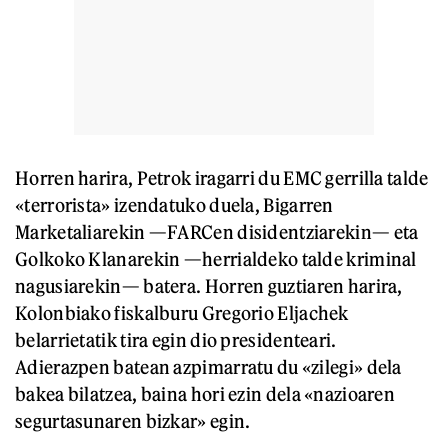
Horren harira, Petrok iragarri du EMC gerrilla talde
«terrorista» izendatuko duela, Bigarren
Marketaliarekin —FARCen disidentziarekin— eta
Golkoko Klanarekin —herrialdeko talde kriminal
nagusiarekin— batera. Horren guztiaren harira,
Kolonbiako fiskalburu Gregorio Eljachek
belarrietatik tira egin dio presidenteari.
Adierazpen batean azpimarratu du «zilegi» dela
bakea bilatzea, baina hori ezin dela «nazioaren
segurtasunaren bizkar» egin.