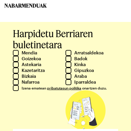
NABARMENDUAK
Harpidetu Berriaren
buletinetara
Mendia
Arratsaldekoa
Goizekoa
Badok
Astekaria
Kinka
Kazetaritza
Gipuzkoa
Bizkaia
Araba
Nafarroa
Iparraldea
Izena ematean
pribatutasun politika
onartzen duzu.