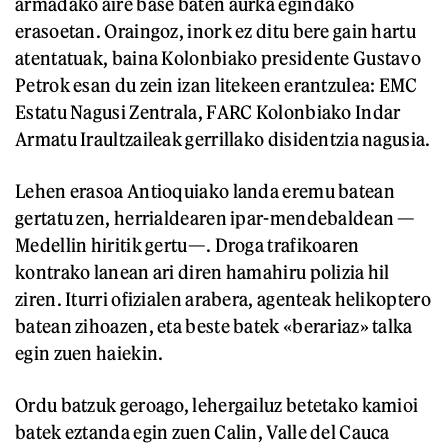
armadako aire base baten aurka egindako
erasoetan. Oraingoz, inork ez ditu bere gain hartu
atentatuak, baina Kolonbiako presidente Gustavo
Petrok esan du zein izan litekeen erantzulea: EMC
Estatu Nagusi Zentrala, FARC Kolonbiako Indar
Armatu Iraultzaileak gerrillako disidentzia nagusia.
Lehen erasoa Antioquiako landa eremu batean
gertatu zen, herrialdearen ipar-mendebaldean —
Medellin hiritik gertu—. Droga trafikoaren
kontrako lanean ari diren hamahiru polizia hil
ziren. Iturri ofizialen arabera, agenteak helikoptero
batean zihoazen, eta beste batek «berariaz» talka
egin zuen haiekin.
Ordu batzuk geroago, lehergailuz betetako kamioi
batek eztanda egin zuen Calin, Valle del Cauca