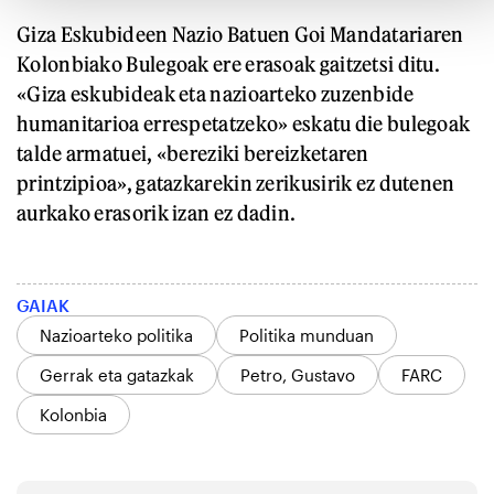
Giza Eskubideen Nazio Batuen Goi Mandatariaren
Kolonbiako Bulegoak ere erasoak gaitzetsi ditu.
«Giza eskubideak eta nazioarteko zuzenbide
humanitarioa errespetatzeko» eskatu die bulegoak
talde armatuei, «bereziki bereizketaren
printzipioa», gatazkarekin zerikusirik ez dutenen
aurkako erasorik izan ez dadin.
GAIAK
Nazioarteko politika
Politika munduan
Gerrak eta gatazkak
Petro, Gustavo
FARC
Kolonbia