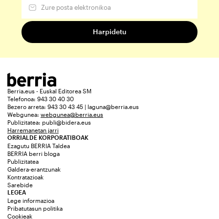
Berria.eus - Euskal Editorea SM
Telefonoa: 943 30 40 30
Bezero arreta: 943 30 43 45 | laguna@berria.eus
Webgunea:
webgunea@berria.eus
Publizitatea:
publi@bidera.eus
Harremanetan jarri
ORRIALDE KORPORATIBOAK
Ezagutu BERRIA Taldea
BERRIA berri bloga
Publizitatea
Galdera-erantzunak
Kontratazioak
Sarebide
LEGEA
Lege informazioa
Pribatutasun politika
Cookieak