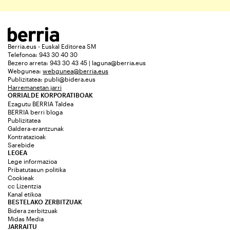
Berria.eus - Euskal Editorea SM
Telefonoa: 943 30 40 30
Bezero arreta: 943 30 43 45 | laguna@berria.eus
Webgunea:
webgunea@berria.eus
Publizitatea:
publi@bidera.eus
Harremanetan jarri
ORRIALDE KORPORATIBOAK
Ezagutu BERRIA Taldea
BERRIA berri bloga
Publizitatea
Galdera-erantzunak
Kontratazioak
Sarebide
LEGEA
Lege informazioa
Pribatutasun politika
Cookieak
cc Lizentzia
Kanal etikoa
BESTELAKO ZERBITZUAK
Bidera zerbitzuak
Midas Media
JARRAITU