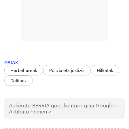
GAIAK
Herbehereak
Polizia eta justizia
Hilketak
Delituak
Aukeratu
BERRIA
gogoko iturri gisa Googlen.
Aktibatu hemen