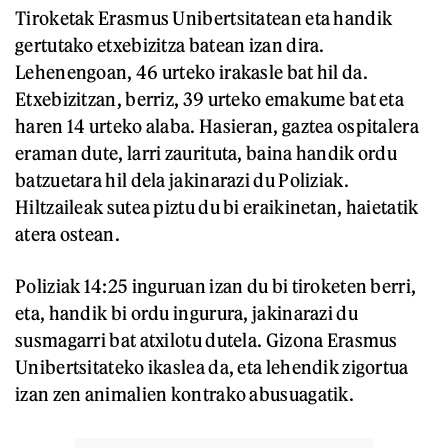
Tiroketak Erasmus Unibertsitatean eta handik
gertutako etxebizitza batean izan dira.
Lehenengoan, 46 urteko irakasle bat hil da.
Etxebizitzan, berriz, 39 urteko emakume bat eta
haren 14 urteko alaba. Hasieran, gaztea ospitalera
eraman dute, larri zaurituta, baina handik ordu
batzuetara hil dela jakinarazi du Poliziak.
Hiltzaileak sutea piztu du bi eraikinetan, haietatik
atera ostean.
Poliziak 14:25 inguruan izan du bi tiroketen berri,
eta, handik bi ordu ingurura, jakinarazi du
susmagarri bat atxilotu dutela. Gizona Erasmus
Unibertsitateko ikaslea da, eta lehendik zigortua
izan zen animalien kontrako abusuagatik.