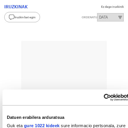
IRUZKINAK
Ez dago iruzkinik
Iruzkin bat egin
ORDENATU
Datuen erabilera arduratsua
Guk eta
gure 1022 kideek
sure informacio pertsonala, zure