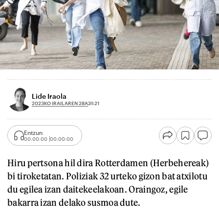
Lide Iraola
2023KO IRAILAREN 28A
21:21
Entzun
00:00:00
00:00:00
Hiru pertsona hil dira Rotterdamen (Herbehereak)
bi tiroketatan. Poliziak 32 urteko gizon bat atxilotu
du egilea izan daitekeelakoan. Oraingoz, egile
bakarra izan delako susmoa dute.