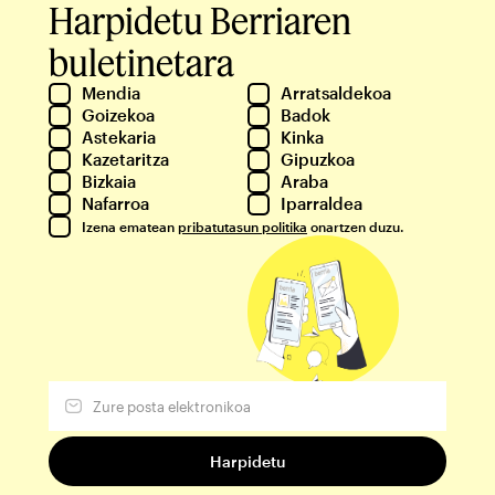
Harpidetu Berriaren
buletinetara
Mendia
Arratsaldekoa
Goizekoa
Badok
Astekaria
Kinka
Kazetaritza
Gipuzkoa
Bizkaia
Araba
Nafarroa
Iparraldea
Izena ematean
pribatutasun politika
onartzen duzu.