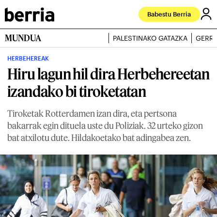
Babestu Berria
MUNDUA
PALESTINAKO GATAZKA
GERRA
HERBEHEREAK
Hiru lagun hil dira Herbehereetan
izandako bi tiroketatan
Tiroketak Rotterdamen izan dira, eta pertsona
bakarrak egin dituela uste du Poliziak. 32 urteko gizon
bat atxilotu dute. Hildakoetako bat adingabea zen.