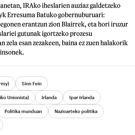
netan, IRAko iheslarien auziaz galdetzeko
sleyk Erresuma Batuko gobernuburuari:
 egonen erantzun zion Blairrek, eta hori iruzur
eslariei gutunak igortzeko prozesu
n zela esan zezakeen, baina ez zuen halakorik
binsonek.
rmy)
Sinn Fein
ko Unionista)
Irlanda
Ipar Irlanda
Politika munduan
Nazioarteko politika