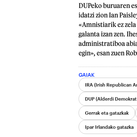
DUPeko buruaren esa
idatzi zion Ian Pai
«Amnistiarik ez zela
galanta izan zen. Ih
administratiboa abia
egin», esan zuen Ro
GAIAK
IRA (Irish Republican A
DUP (Alderdi Demokrati
Gerrak eta gatazkak
Ipar Irlandako gatazka