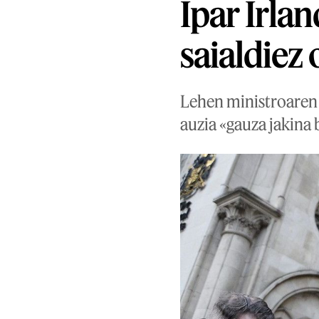
Ipar Irla
saialdiez
Lehen ministroaren j
auzia «gauza jakina 