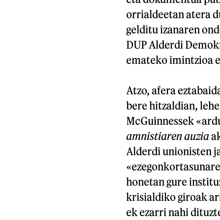
orrialdeetan atera 
gelditu izanaren ond
DUP Alderdi Demokra
emateko imintzioa e
Atzo, afera eztabaid
bere hitzaldian, leh
McGuinnessek «ardur
amnistiaren auzia
ak
Alderdi unionisten j
«ezegonkortasunaren
honetan gure instit
krisialdiko giroak a
ek ezarri nahi dituz