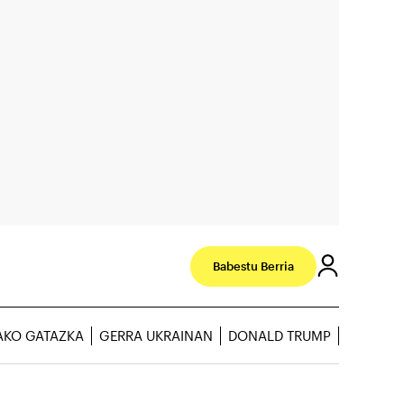
Babestu Berria
AKO GATAZKA
GERRA UKRAINAN
DONALD TRUMP