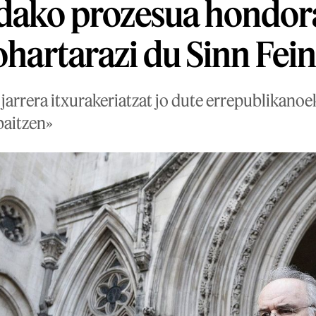
ndako prozesua hondor
 ohartarazi du Sinn Fei
arrera itxurakeriatzat jo dute errepublikanoe
baitzen»