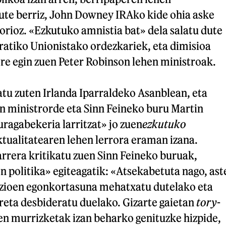
dute berriz, John Downey IRAko kide ohia aske
orioz. «Ezkutuko amnistia bat» dela salatu dute
tiko Unionistako ordezkariek, eta dimisioa
re egin zuen Peter Robinson lehen ministroak.
atu zuten Irlanda Iparraldeko Asanblean, eta
en ministrorde eta Sinn Feineko buru Martin
agabekeria larritzat» jo zuen
ezkutuko
tualitatearen lehen lerrora eraman izana.
arrera kritikatu zuen Sinn Feineko buruak,
 politika» egiteagatik: «Atsekabetuta nago, ast
uzioen egonkortasuna mehatxatu dutelako eta
rreta desbideratu duelako. Gizarte gaietan
tory
-
ten murrizketak izan beharko genituzke hizpide,