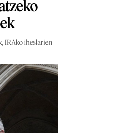
atzeko
nek
k, IRAko iheslarien