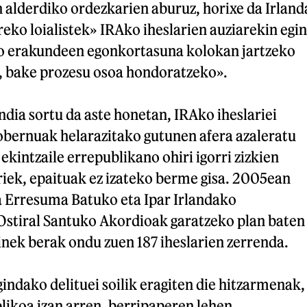
n alderdiko ordezkarien aburuz, horixe da Irland
ko loialistek» IRAko iheslarien auziarekin egin
o erakundeen egonkortasuna kolokan jartzeko
a, bake prozesu osoa hondoratzeko».
andia sortu da aste honetan, IRAko iheslariei
ernuak helarazitako gutunen afera azaleratu
ekintzaile errepublikano ohiri igorri zizkien
iek, epaituak ez izateko berme gisa. 2005ean
a Erresuma Batuko eta Ipar Irlandako
stiral Santuko Akordioak garatzeko plan baten
inek berak ondu zuen 187 iheslarien zerrenda.
indako delituei soilik eragiten die hitzarmenak,
ikoa izan arren, berripaperen lehen