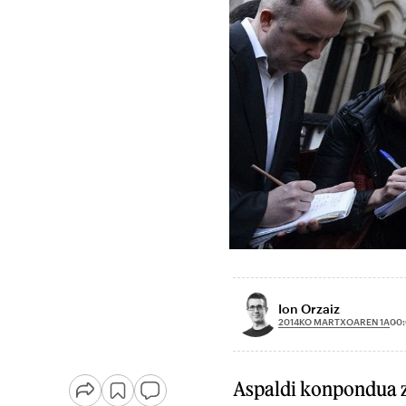
Ion Orzaiz
2014KO MARTXOAREN 1A
00
Aspaldi konpondua ze