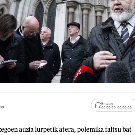
Entzun
:00
00:00:00
00:00:00
goen auzia lurpetik atera, polemika faltsu bat