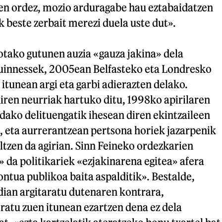
ren ordez, mozio arduragabe hau eztabaidatzen
k beste zerbait merezi duela uste dut».
otako gutunen auzia «gauza jakina» dela
uinnessek, 2005ean Belfasteko eta Londresko
tunean argi eta garbi adierazten delako.
ren neurriak hartuko ditu, 1998ko apirilaren
dako delituengatik ihesean diren ekintzaileen
 eta aurrerantzean pertsona horiek jazarpenik
altzen da agirian. Sinn Feineko ordezkarien
» da politikariek «ezjakinarena egitea» afera
ntua publikoa baita aspalditik». Bestalde,
ian argitaratu dutenaren kontrara,
atu zuen itunean ezartzen dena ez dela