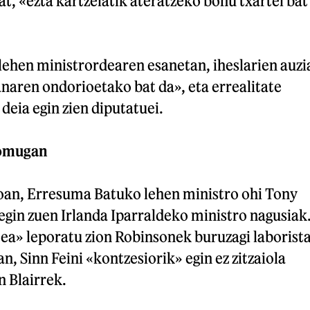
t, «ezta kartzelatik ateratzeko bonu txartel bat
lehen ministrordearen esanetan, iheslarien auzi
naren ondorioetako bat da», eta errealitate
deia egin zien diputatuei.
jomugan
ioan, Erresuma Batuko lehen ministro ohi Tony
 egin zuen Irlanda Iparraldeko ministro nagusiak
ea» leporatu zion Robinsonek buruzagi laborist
n, Sinn Feini «kontzesiorik» egin ez zitzaiola
 Blairrek.