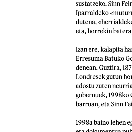
sustatzeko. Sinn Fei
Iparraldeko «muturre
dutena, «herrialdek
eta, horrekin bater
Izan ere, kalapita h
Erresuma Batuko Gob
denean. Guztira, 187 
Londresek gutun hor
adostu zuten neurri
gobernuek, 1998ko O
barruan, eta Sinn Fe
1998a baino lehen eg
eta dokumentua publ