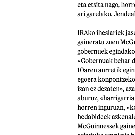
eta etsita nago, hor
ari garelako. Jendea
IRAko iheslariek jas
gaineratu zuen McG
gobernuek egindako i
«Gobernuak behar di
10aren aurretik egin
egoera konpontzeko,
izan ez dezaten», az
aburuz, «harrigarria
horren inguruan, «ko
hedabideek azkenald
McGuinnessek gainer