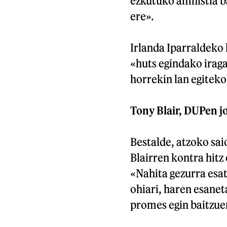
ezkutuko amnistia ba
ere».
Irlanda Iparraldeko 
«huts egindako iraga
horrekin lan egiteko 
Tony Blair, DUPen 
Bestalde, atzoko sa
Blairren kontra hitz
«Nahita gezurra esat
ohiari, haren esaneta
promes egin baitzuen