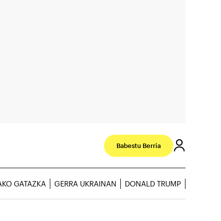
Babestu Berria
AKO GATAZKA
GERRA UKRAINAN
DONALD TRUMP