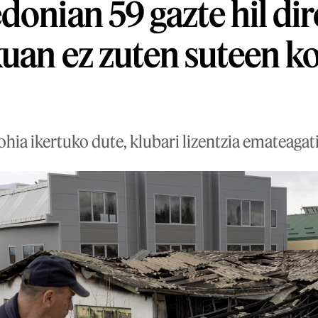
donian 59 gazte hil di
uan ez zuten suteen k
ia ikertuko dute, klubari lizentzia emateagati