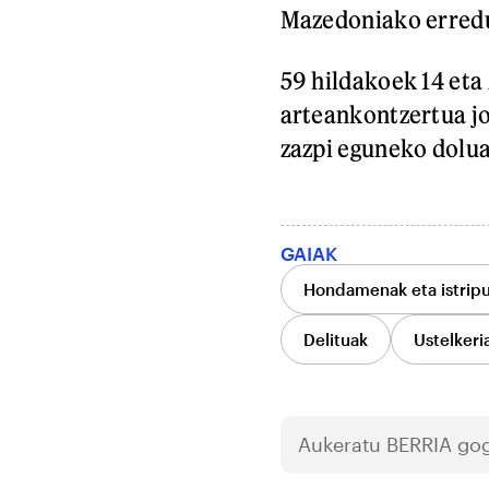
Mazedoniako erredu
59 hildakoek 14 eta 
arteankontzertua jo
zazpi eguneko dolua
GAIAK
Hondamenak eta istrip
Delituak
Ustelkeri
Aukeratu
BERRIA
gog