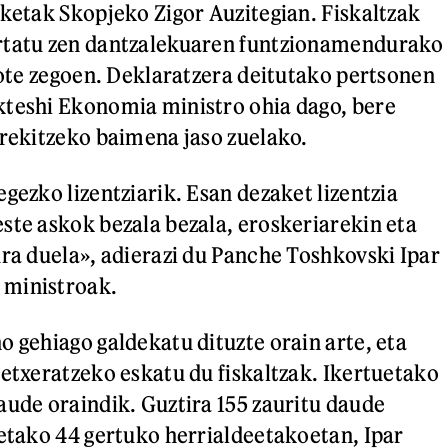
eketak Skopjeko Zigor Auzitegian. Fiskaltzak
rtatu zen dantzalekuaren funtzionamendurako
a ote zegoen. Deklaratzera deitutako pertsonen
kteshi Ekonomia ministro ohia dago, bere
irekitzeko baimena jaso zuelako.
gezko lizentziarik. Esan dezaket lizentzia
ste askok bezala bezala, eroskeriarekin eta
ura duela», adierazi du Panche Toshkovski Ipar
 ministroak.
o gehiago galdekatu dituzte orain arte, eta
petxeratzeko eskatu du fiskaltzak. Ikertuetako
aude oraindik. Guztira 155 zauritu daude
ietako 44 gertuko herrialdeetakoetan, Ipar