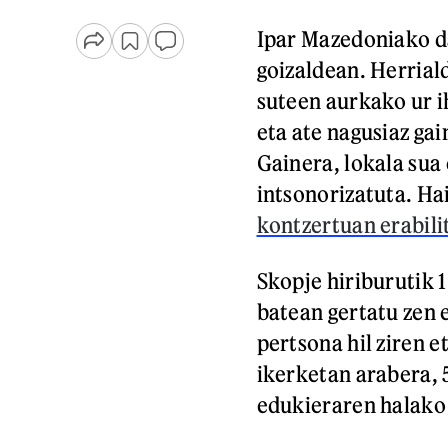
Ipar Mazedoniako da
goizaldean. Herrial
suteen aurkako ur ih
eta ate nagusiaz gai
Gainera, lokala sua
intsonorizatuta. Ha
kontzertuan erabili
Skopje hiriburutik 
batean gertatu zen 
pertsona hil ziren e
ikerketan arabera,
edukieraren halako 