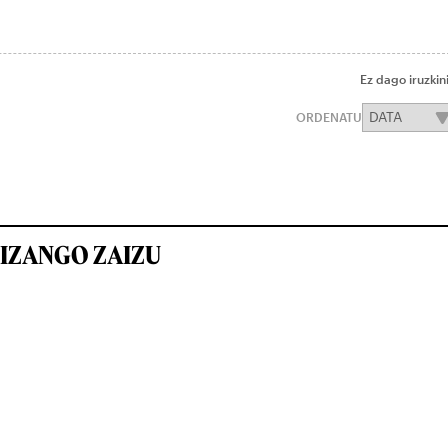
Ez dago iruzkin
ORDENATU
IZANGO ZAIZU