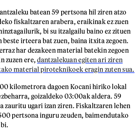
ntzaleku batean 59 pertsona hil ziren atzo
deko fiskaltzaren arabera, eraikinak ez zuen
inztagailurik, bi su itzalgailu baino ez zituen
n beste irteera bat zuen, baina itxita zegoen.
 erraz har dezakeen material batekin zegoen
in zuzen ere,
dantzalekuan egiten ari ziren
tako material piroteknikoek eragin zuten sua.
100 kilometrora dagoen Kocani hiriko lokal
ezbeharra, goizaldeko 03:00ak aldera. 59
ta zauritu ugari izan ziren. Fiskaltzaren lehen
 500 pertsona inguru zeuden, baimendutako
bi.