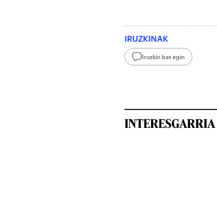
IRUZKINAK
Iruzkin bat egin
INTERESGARRIA 