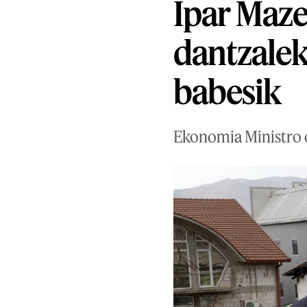
Ipar Maze
dantzalek
babesik
Ekonomia Ministro oh