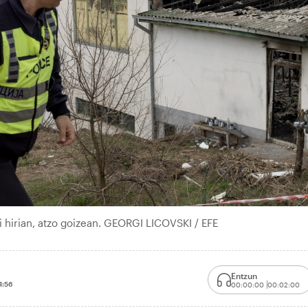
i hirian, atzo goizean. GEORGI LICOVSKI / EFE
Entzun
1:56
00:00:00
00:02:00