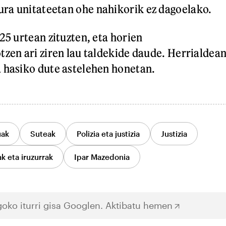
ra unitateetan ohe nahikorik ez dagoelako.
25 urtean zituzten, eta horien
tzen ari ziren lau taldekide daude. Herrialdea
 hasiko dute astelehen honetan.
uak
Suteak
Polizia eta justizia
Justizia
ak eta iruzurrak
Ipar Mazedonia
oko iturri gisa Googlen.
Aktibatu hemen