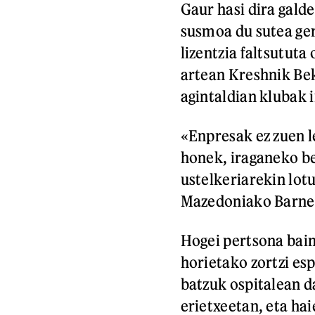
Gaur hasi dira gald
susmoa du sutea ge
lizentzia faltsutut
artean Kreshnik Be
agintaldian klubak 
«Enpresak ez zuen le
honek, iraganeko be
ustelkeriarekin lot
Mazedoniako Barne
Hogei pertsona bain
horietako zortzi es
batzuk ospitalean d
erietxeetan, eta ha