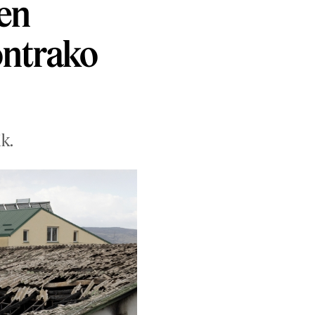
ren
ontrako
k.