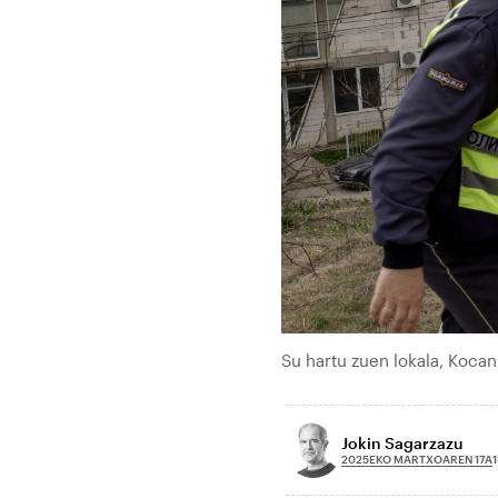
Su hartu zuen lokala, Kocan
Jokin Sagarzazu
2025EKO MARTXOAREN 17A
1