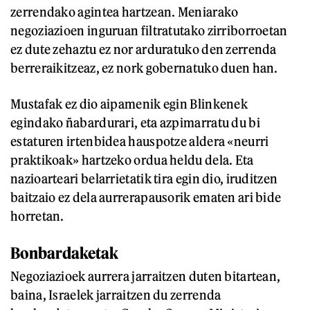
zerrendako agintea hartzean. Meniarako
negoziazioen inguruan filtratutako zirriborroetan
ez dute zehaztu ez nor arduratuko den zerrenda
berreraikitzeaz, ez nork gobernatuko duen han.
Mustafak ez dio aipamenik egin Blinkenek
egindako ñabardurari, eta azpimarratu du bi
estaturen irtenbidea hauspotze aldera «neurri
praktikoak» hartzeko ordua heldu dela. Eta
nazioarteari belarrietatik tira egin dio, iruditzen
baitzaio ez dela aurrerapausorik ematen ari bide
horretan.
Bonbardaketak
Negoziazioek aurrera jarraitzen duten bitartean,
baina, Israelek jarraitzen du zerrenda