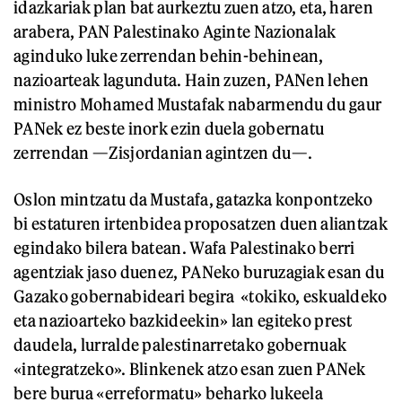
idazkariak plan bat aurkeztu zuen atzo, eta, haren
arabera, PAN Palestinako Aginte Nazionalak
aginduko luke zerrendan behin-behinean,
nazioarteak lagunduta. Hain zuzen, PANen lehen
ministro Mohamed Mustafak nabarmendu du gaur
PANek ez beste inork ezin duela gobernatu
zerrendan —Zisjordanian agintzen du—.
Oslon mintzatu da Mustafa, gatazka konpontzeko
bi estaturen irtenbidea proposatzen duen aliantzak
egindako bilera batean. Wafa Palestinako berri
agentziak jaso duenez, PANeko buruzagiak esan du
Gazako gobernabideari begira «tokiko, eskualdeko
eta nazioarteko bazkideekin» lan egiteko prest
daudela, lurralde palestinarretako gobernuak
«integratzeko». Blinkenek atzo esan zuen PANek
bere burua «erreformatu» beharko lukeela