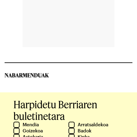
NABARMENDUAK
Harpidetu Berriaren
buletinetara
Mendia
Arratsaldekoa
Goizekoa
Badok
Astekaria
Kinka