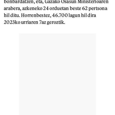
bonbardatzen, eta, Gazako Osasun Ministerioaren
arabera, azkeneko 24 orduetan beste 62 pertsona
hil ditu. Horrenbestez, 46.700 lagun hil dira
2023ko urriaren 7az geroztik.