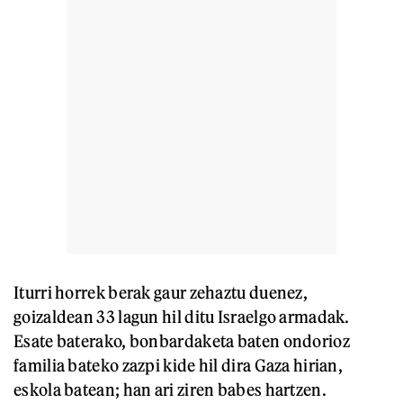
Iturri horrek berak gaur zehaztu duenez,
goizaldean 33 lagun hil ditu Israelgo armadak.
Esate baterako, bonbardaketa baten ondorioz
familia bateko zazpi kide hil dira Gaza hirian,
eskola batean; han ari ziren babes hartzen.