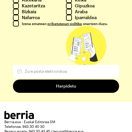
Kazetaritza
Gipuzkoa
Bizkaia
Araba
Nafarroa
Iparraldea
Izena ematean
pribatutasun politika
onartzen duzu.
Berria.eus - Euskal Editorea SM
Telefonoa: 943 30 40 30
Bezero arreta: 943 30 43 45 | laguna@berria.eus