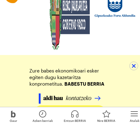
Zure babes ekonomikoari esker
egiten dugu kazetaritza
konprometitua.
BABESTU BERRIA
Egin zure ekarpena
Gaur
Azken berriak
Entzun BERRIA
Nire BERRIA
Atalak