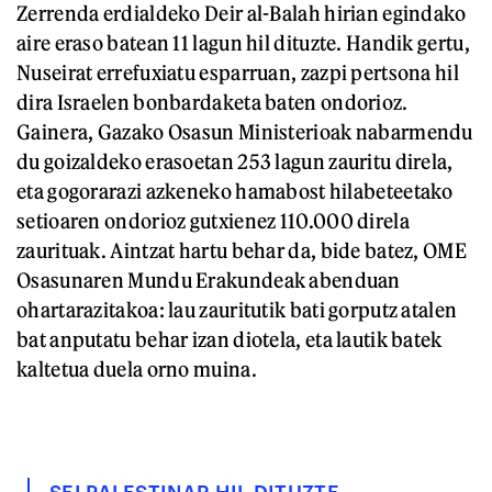
Zerrenda erdialdeko Deir al-Balah hirian egindako
aire eraso batean 11 lagun hil dituzte. Handik gertu,
Nuseirat errefuxiatu esparruan, zazpi pertsona hil
dira Israelen bonbardaketa baten ondorioz.
Gainera, Gazako Osasun Ministerioak nabarmendu
du goizaldeko erasoetan 253 lagun zauritu direla,
eta gogorarazi azkeneko hamabost hilabeteetako
setioaren ondorioz gutxienez 110.000 direla
zaurituak. Aintzat hartu behar da, bide batez, OME
Osasunaren Mundu Erakundeak abenduan
ohartarazitakoa: lau zauritutik bati gorputz atalen
bat anputatu behar izan diotela, eta lautik batek
kaltetua duela orno muina.
SEI PALESTINAR HIL DITUZTE