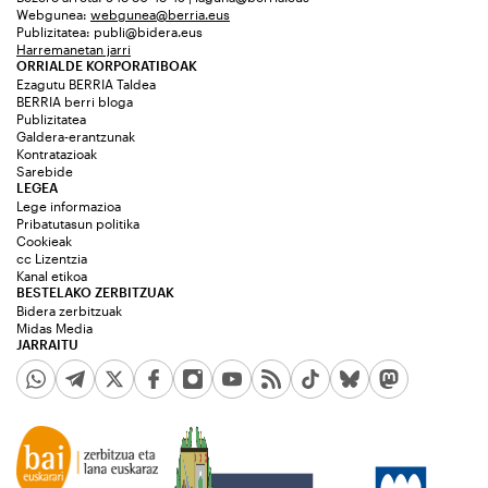
Webgunea:
webgunea@berria.eus
Publizitatea:
publi@bidera.eus
Harremanetan jarri
ORRIALDE KORPORATIBOAK
Ezagutu BERRIA Taldea
BERRIA berri bloga
Publizitatea
Galdera-erantzunak
Kontratazioak
Sarebide
LEGEA
Lege informazioa
Pribatutasun politika
Cookieak
cc Lizentzia
Kanal etikoa
BESTELAKO ZERBITZUAK
Bidera zerbitzuak
Midas Media
JARRAITU