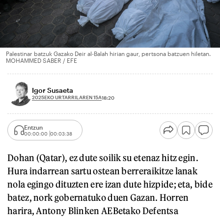
Palestinar batzuk Gazako Deir al-Balah hirian gaur, pertsona batzuen hiletan.
MOHAMMED SABER / EFE
Igor Susaeta
2025EKO URTARRILAREN 15A
18:20
Entzun
00:00:00
00:03:38
Dohan (Qatar), ez dute soilik su etenaz hitz egin.
Hura indarrean sartu ostean berreraikitze lanak
nola egingo dituzten ere izan dute hizpide; eta, bide
batez, nork gobernatuko duen Gazan. Horren
harira, Antony Blinken AEBetako Defentsa