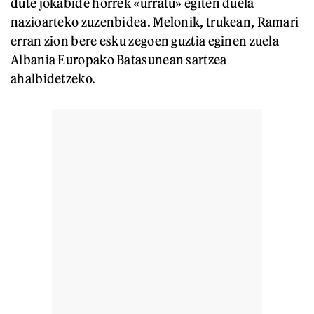
dute jokabide horrek «urratu» egiten duela
nazioarteko zuzenbidea. Melonik, trukean, Ramari
erran zion bere esku zegoen guztia eginen zuela
Albania Europako Batasunean sartzea
ahalbidetzeko.