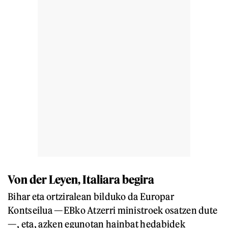
Von der Leyen, Italiara begira
Bihar eta ortziralean bilduko da Europar
Kontseilua —EBko Atzerri ministroek osatzen dute
—, eta, azken egunotan hainbat hedabidek