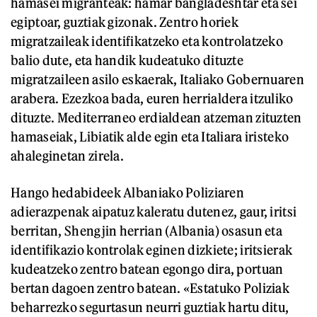
hamasei migranteak: hamar bangladeshtar eta sei
egiptoar, guztiak gizonak. Zentro horiek
migratzaileak identifikatzeko eta kontrolatzeko
balio dute, eta handik kudeatuko dituzte
migratzaileen asilo eskaerak, Italiako Gobernuaren
arabera. Ezezkoa bada, euren herrialdera itzuliko
dituzte. Mediterraneo erdialdean atzeman zituzten
hamaseiak, Libiatik alde egin eta Italiara iristeko
ahaleginetan zirela.
Hango hedabideek Albaniako Poliziaren
adierazpenak aipatuz kaleratu dutenez, gaur, iritsi
berritan, Shengjin herrian (Albania) osasun eta
identifikazio kontrolak eginen dizkiete; iritsierak
kudeatzeko zentro batean egongo dira, portuan
bertan dagoen zentro batean. «Estatuko Poliziak
beharrezko segurtasun neurri guztiak hartu ditu,