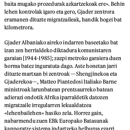
baita mugako prozedurak azkartzekoak ere». Behin
lehen kontrolak igaro eta gero, Gjader zentrora
eramanen dituzte migratzaileak, handik hogei bat
kilometrora.
Gjader Albaniako aireko indarren baseetako bat
izan zen herrialdeko diktadura komunistaren
garaian [1944-1985]; zazpi metroko garaiera duen
horma batez inguratuta dago. Aste honetan jarri
dituzte martxan bi zentroak —Shengjinekoa eta
Gjaderekoa—, Matteo Piantedosi Italiako Barne
ministroak larunbatean prentsaurreko batean
adierazi ondotik Afrika iparraldetik datozen
migratzaile irregularren lekualdatzea
«lehenbailehen» hasiko zela. Horrez gain,
nabarmendu zuen EBk Europako Batasunak
kanporatze sistema indartzeko helburua ezarri