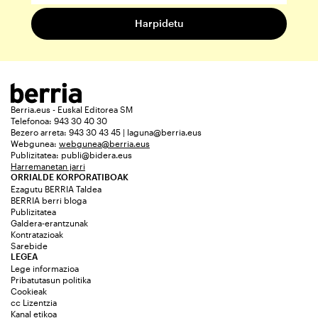
Berria.eus - Euskal Editorea SM
Telefonoa: 943 30 40 30
Bezero arreta: 943 30 43 45 | laguna@berria.eus
Webgunea:
webgunea@berria.eus
Publizitatea:
publi@bidera.eus
Harremanetan jarri
ORRIALDE KORPORATIBOAK
Ezagutu BERRIA Taldea
BERRIA berri bloga
Publizitatea
Galdera-erantzunak
Kontratazioak
Sarebide
LEGEA
Lege informazioa
Pribatutasun politika
Cookieak
cc Lizentzia
Kanal etikoa