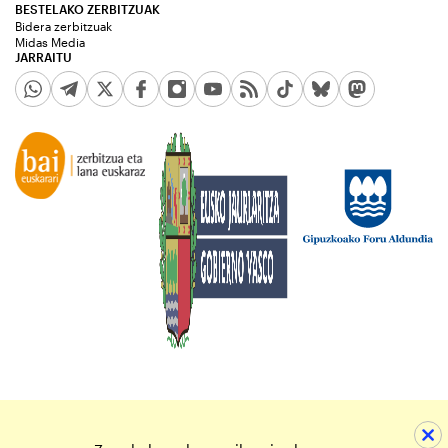
BESTELAKO ZERBITZUAK
Bidera zerbitzuak
Midas Media
JARRAITU