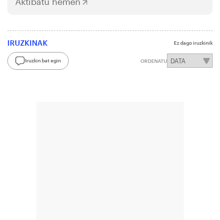
Aktibatu hemen
IRUZKINAK
Ez dago iruzkinik
Iruzkin bat egin
ORDENATU