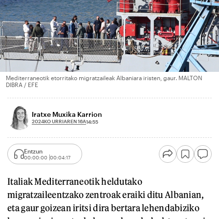
Mediterraneotik etorritako migratzaileak Albaniara iristen, gaur. MALTON
DIBRA / EFE
Iratxe Muxika Karrion
2024KO URRIAREN 16A
14:55
Entzun
00:00:00
00:04:17
Italiak Mediterraneotik heldutako
migratzaileentzako zentroak eraiki ditu Albanian,
eta gaur goizean iritsi dira bertara lehendabiziko