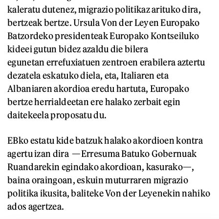
kaleratu dutenez, migrazio politikaz arituko dira,
bertzeak bertze. Ursula Von der Leyen Europako
Batzordeko presidenteak Europako Kontseiluko
kideei gutun bidez azaldu die bilera
egunetan errefuxiatuen zentroen erabilera aztertu
dezatela eskatuko diela, eta, Italiaren eta
Albaniaren akordioa eredu hartuta, Europako
bertze herrialdeetan ere halako zerbait egin
daitekeela proposatu du.
EBko estatu kide batzuk halako akordioen kontra
agertu izan dira —Erresuma Batuko Gobernuak
Ruandarekin egindako akordioan, kasurako—,
baina oraingoan, eskuin muturraren migrazio
politika ikusita, baliteke Von der Leyenekin nahiko
ados agertzea.