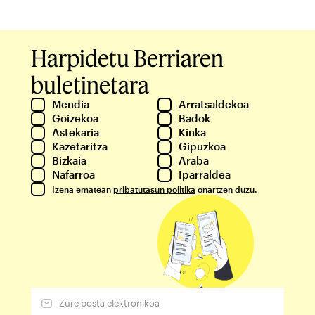
Harpidetu Berriaren
buletinetara
Mendia
Arratsaldekoa
Goizekoa
Badok
Astekaria
Kinka
Kazetaritza
Gipuzkoa
Bizkaia
Araba
Nafarroa
Iparraldea
Izena ematean
pribatutasun politika
onartzen duzu.