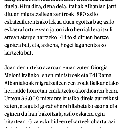
duela. Hiru dira, dena dela, Italiak Albanian jarri
dituen migratzaileen zentroak: 880 asilo
eskatzailerentzako lekua duen egoitza bat; asilo
eskaera lortu ezean jatorrizko herrialdera itzuli
artean aterpe hartzeko 144 toki dituen bertze
egoitza bat, eta, azkena, hogei lagunentzako
kartzela bat.
Joan den urteko azaroan eman zuten Giorgia
Meloni Italiako lehen ministroak eta Edi Rama
Albaniakoak migratzaileen zentroak Balkanetako
herrialde horretan eraikitzeko akordioaren berri.
Urtean 36.000 migrante iritsiko direla aurreikusi
zuten, eta gutxi gorabehera hilabeteko egonaldia
eginen du han bakoitzak, asilo eskaera egin
bitartean. Giza eskubideen elkarteek ohartarazi