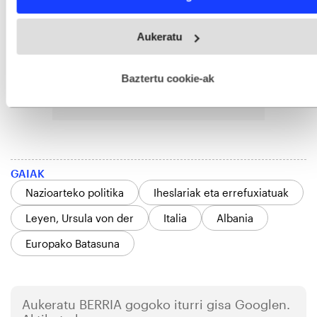
and set your preferences in the
details section
.
Webgune honek cookie propioak eta hirugarrenen cookie-
Aukeratu
fitxategiak erabiltzen ditu. Zure esperientzia eta zerbitzuak
hobetzeko asmoz, cookie teknologiaz baliatzen gara. Ohar
hau onartuz gero, teknologia hori erabiltzeko baimen
esplizitua ematen diguzu.
Gehiago irakurri
Baztertu cookie-ak
GAIAK
Nazioarteko politika
Iheslariak eta errefuxiatuak
Leyen, Ursula von der
Italia
Albania
Europako Batasuna
Aukeratu
BERRIA
gogoko iturri gisa Googlen.