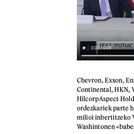
Chevron, Exxon, Eni,
Continental, HKN, V
HilcorpAspect Hold
ordezkariek parte h
milioi inbertitzeko
Washintonen «babe