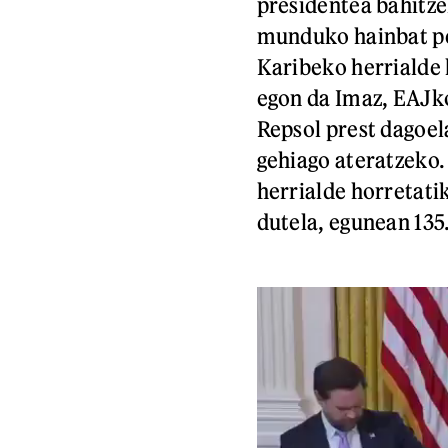
presidentea bahitze
munduko hainbat pe
Karibeko herrialde 
egon da Imaz, EAJko
Repsol prest dagoel
gehiago ateratzeko.
herrialde horretatik
dutela, egunean 135