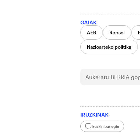
GAIAK
AEB
Repsol
E
Nazioarteko politika
Aukeratu
BERRIA
gog
IRUZKINAK
Iruzkin bat egin