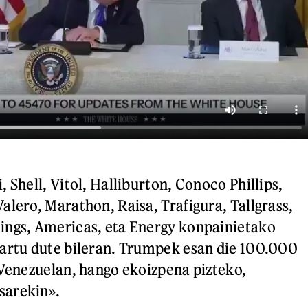
 Shell, Vitol, Halliburton, Conoco Phillips,
alero, Marathon, Raisa, Trafigura, Tallgrass,
ings, Americas, eta Energy konpainietako
artu dute bileran. Trumpek esan die 100.000
 Venezuelan, hango ekoizpena pizteko,
sarekin».