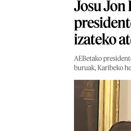
Josu Jon 
president
izateko at
AEBetako president
buruak, Karibeko he