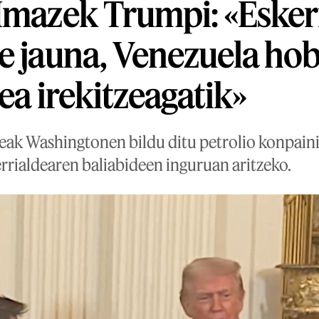
Imazek Trumpi: «Eskerr
e jauna, Venezuela ho
ea irekitzeagatik»
eak Washingtonen bildu ditu petrolio konpain
rrialdearen baliabideen inguruan aritzeko.