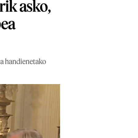
ik asko,
bea
ia handienetako