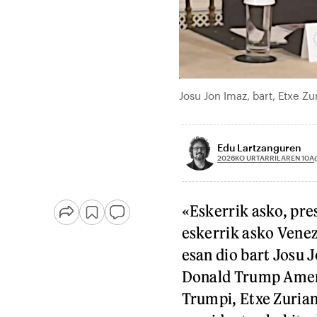
Josu Jon Imaz, bart, Etxe Zu
Edu Lartzanguren
2026KO URTARRILAREN 10A
«Eskerrik asko, pre
eskerrik asko Venez
esan dio bart Josu 
Donald Trump Ameri
Trumpi, Etxe Zuria