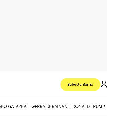
Babestu Berria
AKO GATAZKA
GERRA UKRAINAN
DONALD TRUMP