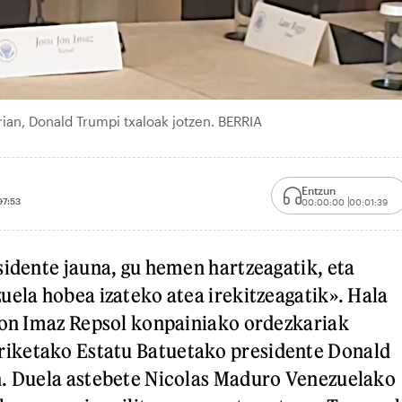
rian, Donald Trumpi txaloak jotzen. BERRIA
Entzun
07:53
00:00:00
00:01:39
sidente jauna, gu hemen hartzeagatik, eta
uela hobea izateko atea irekitzeagatik». Hala
Jon Imaz Repsol konpainiako ordezkariak
ketako Estatu Batuetako presidente Donald
n. Duela astebete Nicolas Maduro Venezuelako