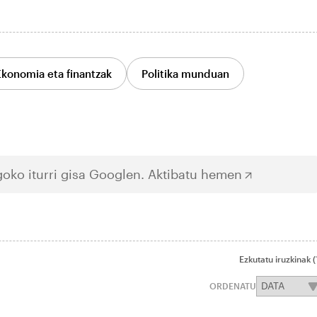
konomia eta finantzak
Politika munduan
oko iturri gisa Googlen.
Aktibatu hemen
Ezkutatu iruzkinak
(
ORDENATU