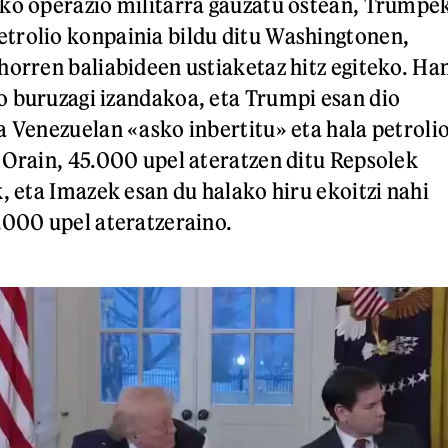
ko operazio militarra gauzatu ostean, Trumpe
trolio konpainia bildu ditu Washingtonen,
horren baliabideen ustiaketaz hitz egiteko. Ha
 buruzagi izandakoa, eta Trumpi esan dio
a Venezuelan «asko inbertitu» eta hala petroli
 Orain, 45.000 upel ateratzen ditu Repsolek
, eta Imazek esan du halako hiru ekoitzi nahi
.000 upel ateratzeraino.