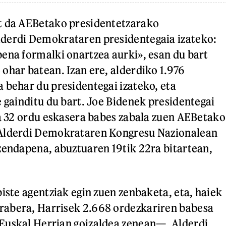
t da AEBetako presidentetzarako
derdi Demokrataren presidentegaia izateko:
ena formalki onartzea aurki», esan du bart
ohar batean. Izan ere, alderdiko 1.976
 behar du presidentegai izateko, eta
e gainditu du bart. Joe Bidenek presidentegai
ta 32 ordu eskasera babes zabala zuen AEBetako
Alderdi Demokrataren Kongresu Nazionalean
zendapena, abuztuaren 19tik 22ra bitartean,
iste agentziak egin zuen zenbaketa, eta, haiek
abera, Harrisek 2.668 ordezkariren babesa
Euskal Herrian goizaldea zenean—. Alderdi