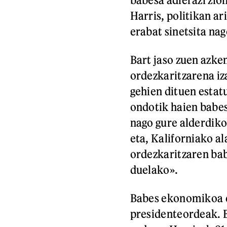
Harris, politikan a
erabat sinetsita na
Bart jaso zuen azke
ordezkaritzarena iz
gehien dituen estat
ondotik haien babes
nago gure alderdiko
eta, Kaliforniako al
ordezkaritzaren ba
duelako».
Babes ekonomikoa er
presidenteordeak. B