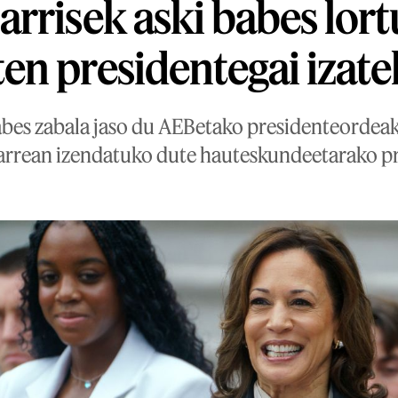
rrisek aski babes lort
n presidentegai izate
bes zabala jaso du AEBetako presidenteordeak
rrean izendatuko dute hauteskundeetarako pr