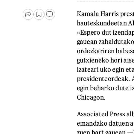
Kamala Harris pres
hauteskundeetan Al
«Espero dut izendap
gauean zabaldutako 
ordezkariren babesa
gutxieneko hori ais
izateari uko egin e
presidenteordeak. 
egin beharko dute i
Chicagon.
Associated Press alb
emandako datuen ar
zuen bart gauean —