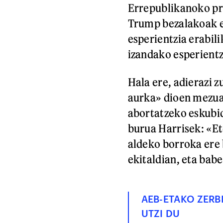
Errepublikanoko pr
Trump bezalakoak e
esperientzia erabil
izandako esperientzi
Hala ere, adierazi 
aurka» dioen mezua
abortatzeko eskubid
burua Harrisek: «E
aldeko borroka ere 
ekitaldian, eta babe
AEB-ETAKO ZERB
UTZI DU