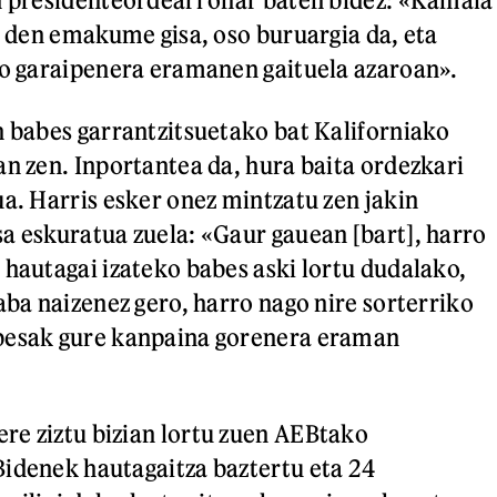
ri den emakume gisa, oso buruargia da, eta
go garaipenera eramanen gaituela azaroan».
n babes garrantzitsuetako bat Kaliforniako
an zen. Inportantea da, hura baita ordezkari
ua. Harris esker onez mintzatu zen jakin
a eskuratua zuela: «Gaur gauean [bart], harro
 hautagai izateko babes aski lortu dudalako,
aba naizenez gero, harro nago nire sorterriko
besak gure kanpaina gorenera eraman
e ziztu bizian lortu zuen AEBtako
idenek hautagaitza baztertu eta 24