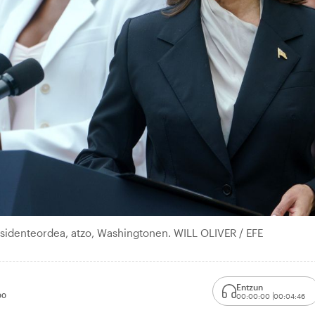
sidenteordea, atzo, Washingtonen. WILL OLIVER / EFE
Entzun
00
00:00:00
00:04:46