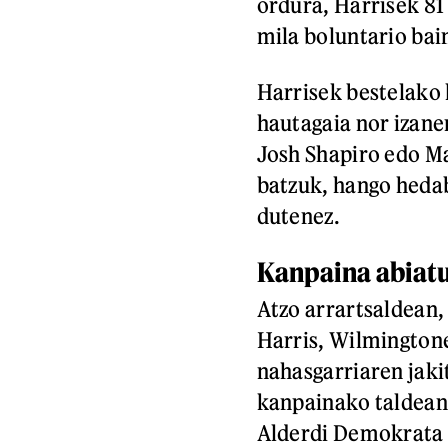
ordura, Harrisek 81 
mila boluntario bai
Harrisek bestelako 
hautagaia nor izane
Josh Shapiro edo Ma
batzuk, hango hedab
dutenez.
Kanpaina abiat
Atzo arrartsaldean,
Harris, Wilmington
nahasgarriaren jaki
kanpainako taldean
Alderdi Demokrata 