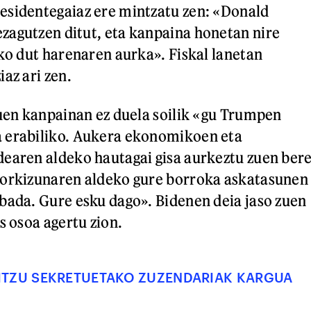
esidentegaiaz ere mintzatu zen: «Donald
zagutzen ditut, eta kanpaina honetan nire
iko dut harenaren aurka». Fiskal lanetan
az ari zen.
zuen kanpainan ez duela soilik «gu Trumpen
 erabiliko. Aukera ekonomikoen eta
earen aldeko hautagai gisa aurkeztu zuen ber
torkizunaren aldeko gure borroka askatasunen
bada. Gure esku dago». Bidenen deia jaso zuen
s osoa agertu zion.
ITZU SEKRETUETAKO ZUZENDARIAK KARGUA