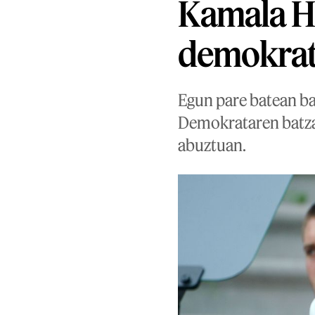
Kamala Ha
demokrate
Egun pare batean ba
Demokrataren batza
abuztuan.