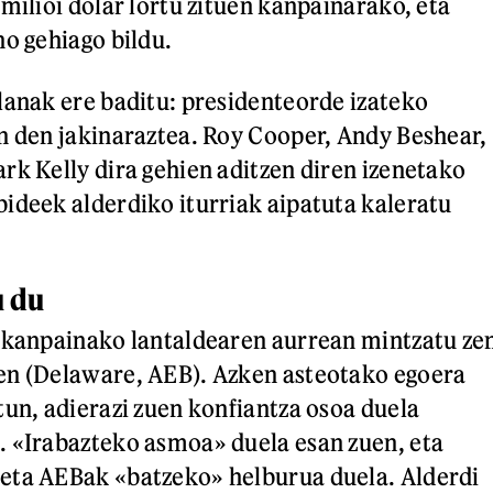
milioi dolar lortu zituen kanpainarako, eta
no gehiago bildu.
lanak ere baditu: presidenteorde izateko
n den jakinaraztea. Roy Cooper, Andy Beshear,
rk Kelly dira gehien aditzen diren izenetako
ideek alderdiko iturriak aipatuta kaleratu
u du
 kanpainako lantaldearen aurrean mintzatu ze
en (Delaware, AEB). Azken asteotako egoera
tun, adierazi zuen konfiantza osoa duela
. «Irabazteko asmoa» duela esan zuen, eta
eta AEBak «batzeko» helburua duela. Alderdi