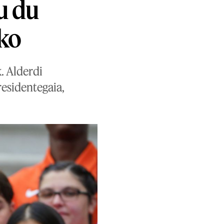
u du
ko
. Alderdi
esidentegaia,