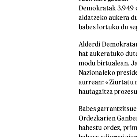
Demokratak 3.949 or
aldatzeko aukera du
babes lortuko du se
Alderdi Demokratar
bat aukeratuko dute
modu birtualean. J
Nazionaleko preside
aurrean: «Ziurtatu
hautagaitza prozesu
Babes garrantzitsu
Ordezkarien Ganbera
babestu ordez, prim
babesa adierazi zio