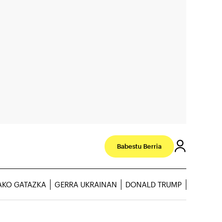
Babestu Berria
AKO GATAZKA
GERRA UKRAINAN
DONALD TRUMP