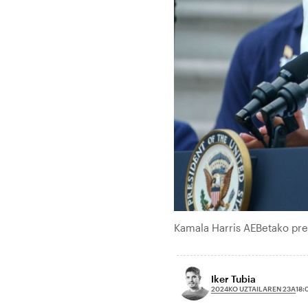
Kamala Harris AEBetako pre
Iker Tubia
2024KO UZTAILAREN 23A
18: