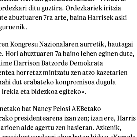
dezkari ditu guztira. Ordezkariek iritzia
te abuztuaren 7ra arte, baina Harrisek aski
guruenik.
en Kongresu Nazionalaren aurretik, hautagai
. Hori abuztuaren 7a baino lehen eginen dute,
aime Harrison Batzorde Demokrata
ntea horretaz mintzatu zen atzo kazetarien
 nahi dut erabateko konpromisoa dugula
 irekia eta bidezkoa egiteko».
enetako bat Nancy Pelosi AEBetako
ko presidentearena izan zen; izan ere, Harris
arioen alde agertu zen hasieran. Azkenik,
n presidenteordeari ohar baten bidez: «Kamala