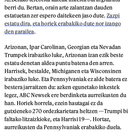
berri du. Bertan, orain arte zalantzan dauden
estatuetan zer espero daitekeen jaso dute.
Zazpi
estatu dira, eta horiek erabakiko dute nor izango
den garailea
.
Arizonan, Ipar Carolinan, Georgian eta Nevadan
Trumpek irabaziko luke, Arizonan izan ezik beste
estatu denetan aldea puntu batena den arren.
Harrisek, bestalde, Michiganen eta Wisconsinen
irabaziko luke. Eta Pennsylvaniak ez alde batera ez
bestera jarraitzen du: azken egunetako inkestek
legez, ABC Newsek ere berdinketa aurreikusten du
han. Horiek horrela, ezein hautagai ez da
gutxieneko 270 ordezkarietara heltzen —Trumpi bi
faltako litzaizkioke, eta Harrisi 19—. Hortaz,
aurreikusten da Pennsylvaniak erabakiko duela.