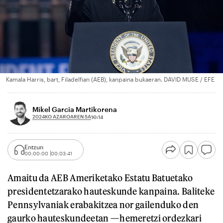
Kamala Harris, bart, Filadelfian (AEB), kanpaina bukaeran. DAVID MUSE / EFE
Mikel Garcia Martikorena
2024KO AZAROAREN 5A
10:14
Entzun
00:00:00
00:03:41
Amaitu da AEB Ameriketako Estatu Batuetako
presidentetzarako hauteskunde kanpaina. Baliteke
Pennsylvaniak erabakitzea nor gailenduko den
gaurko hauteskundeetan —hemeretzi ordezkari