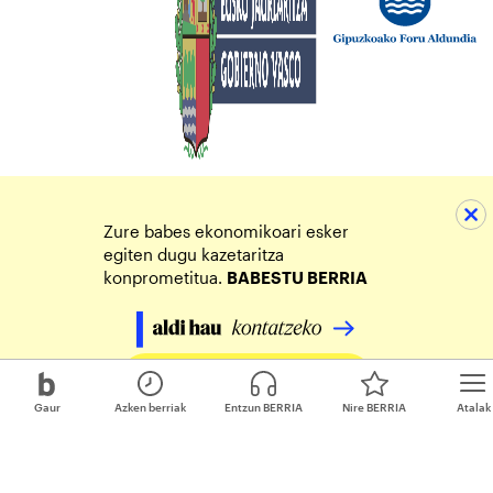
Zure babes ekonomikoari esker
egiten dugu kazetaritza
konprometitua.
BABESTU BERRIA
Egin zure ekarpena
Gaur
Azken berriak
Entzun BERRIA
Nire BERRIA
Atalak