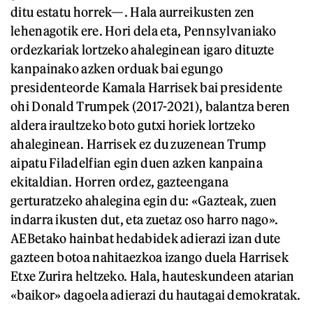
ditu estatu horrek—. Hala aurreikusten zen
lehenagotik ere. Hori dela eta, Pennsylvaniako
ordezkariak lortzeko ahaleginean igaro dituzte
kanpainako azken orduak bai egungo
presidenteorde Kamala Harrisek bai presidente
ohi Donald Trumpek (2017-2021), balantza beren
aldera iraultzeko boto gutxi horiek lortzeko
ahaleginean. Harrisek ez du zuzenean Trump
aipatu Filadelfian egin duen azken kanpaina
ekitaldian. Horren ordez, gazteengana
gerturatzeko ahalegina egin du: «Gazteak, zuen
indarra ikusten dut, eta zuetaz oso harro nago».
AEBetako hainbat hedabidek adierazi izan dute
gazteen botoa nahitaezkoa izango duela Harrisek
Etxe Zurira heltzeko. Hala, hauteskundeen atarian
«baikor» dagoela adierazi du hautagai demokratak.