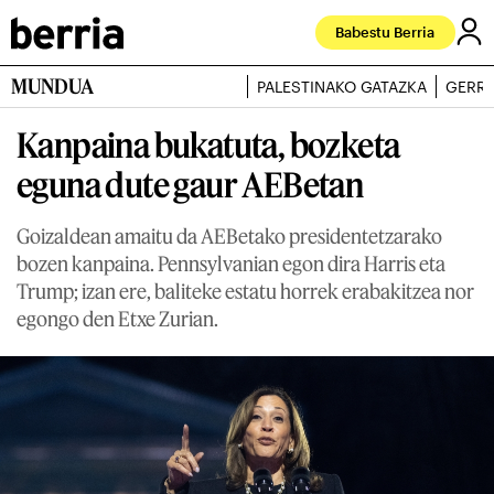
Babestu Berria
MUNDUA
PALESTINAKO GATAZKA
GERRA
Kanpaina bukatuta, bozketa
eguna dute gaur AEBetan
Goizaldean amaitu da AEBetako presidentetzarako
bozen kanpaina. Pennsylvanian egon dira Harris eta
Trump; izan ere, baliteke estatu horrek erabakitzea nor
egongo den Etxe Zurian.