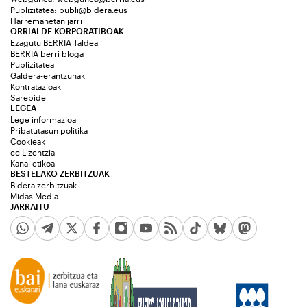
Publizitatea:
publi@bidera.eus
Harremanetan jarri
ORRIALDE KORPORATIBOAK
Ezagutu BERRIA Taldea
BERRIA berri bloga
Publizitatea
Galdera-erantzunak
Kontratazioak
Sarebide
LEGEA
Lege informazioa
Pribatutasun politika
Cookieak
cc Lizentzia
Kanal etikoa
BESTELAKO ZERBITZUAK
Bidera zerbitzuak
Midas Media
JARRAITU