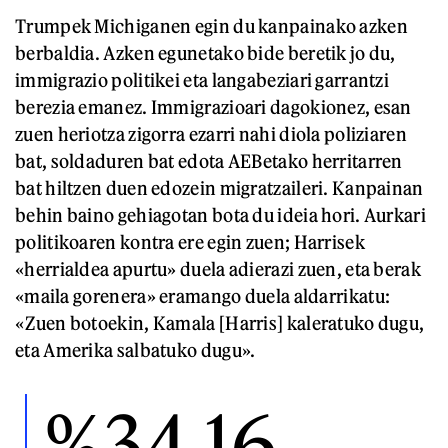
Trumpek Michiganen egin du kanpainako azken
berbaldia. Azken egunetako bide beretik jo du,
immigrazio politikei eta langabeziari garrantzi
berezia emanez. Immigrazioari dagokionez, esan
zuen heriotza zigorra ezarri nahi diola poliziaren
bat, soldaduren bat edota AEBetako herritarren
bat hiltzen duen edozein migratzaileri. Kanpainan
behin baino gehiagotan bota du ideia hori. Aurkari
politikoaren kontra ere egin zuen; Harrisek
«herrialdea apurtu» duela adierazi zuen, eta berak
«maila gorenera» eramango duela aldarrikatu:
«Zuen botoekin, Kamala [Harris] kaleratuko dugu,
eta Amerika salbatuko dugu».
%34,16