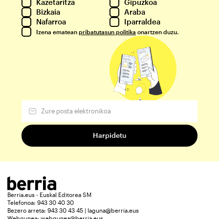
Kazetaritza
Gipuzkoa
Bizkaia
Araba
Nafarroa
Iparraldea
Izena ematean
pribatutasun politika
onartzen duzu.
Berria.eus - Euskal Editorea SM
Telefonoa: 943 30 40 30
Bezero arreta: 943 30 43 45 | laguna@berria.eus
Webgunea:
webgunea@berria.eus