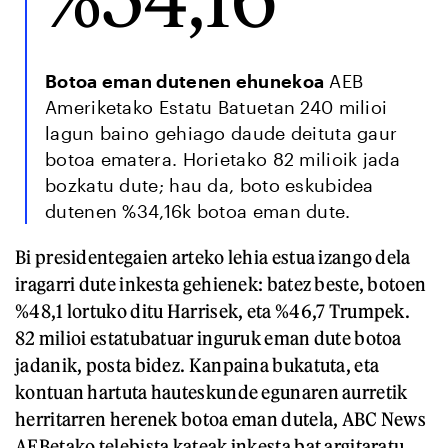
Botoa eman dutenen ehunekoa
AEB
Ameriketako Estatu Batuetan 240 milioi
lagun baino gehiago daude deituta gaur
botoa ematera. Horietako 82 milioik jada
bozkatu dute; hau da, boto eskubidea
dutenen %34,16k botoa eman dute.
Bi presidentegaien arteko lehia estua izango dela
iragarri dute inkesta gehienek: batez beste, botoen
%48,1 lortuko ditu Harrisek, eta %46,7 Trumpek.
82 milioi estatubatuar inguruk eman dute botoa
jadanik, posta bidez. Kanpaina bukatuta, eta
kontuan hartuta hauteskunde egunaren aurretik
herritarren herenek botoa eman dutela, ABC News
AEBetako telebista kateak inkesta bat argitaratu