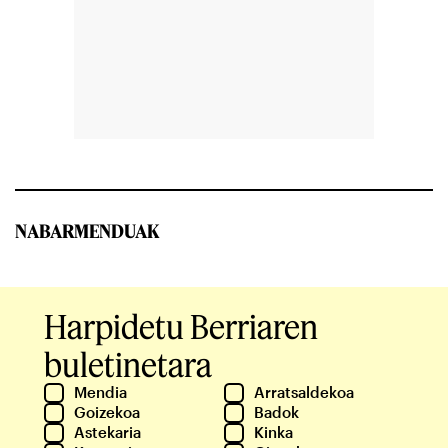
NABARMENDUAK
Harpidetu Berriaren
buletinetara
Mendia
Arratsaldekoa
Goizekoa
Badok
Astekaria
Kinka