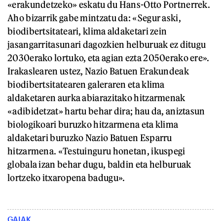
«erakundetzeko» eskatu du Hans-Otto Portnerrek.
Aho bizarrik gabe mintzatu da: «Segur aski,
biodibertsitateari, klima aldaketari zein
jasangarritasunari dagozkien helburuak ez ditugu
2030erako lortuko, eta agian ezta 2050erako ere».
Irakaslearen ustez, Nazio Batuen Erakundeak
biodibertsitatearen galeraren eta klima
aldaketaren aurka abiarazitako hitzarmenak
«adibidetzat» hartu behar dira; hau da, aniztasun
biologikoari buruzko hitzarmena eta klima
aldaketari buruzko Nazio Batuen Esparru
hitzarmena. «Testuinguru honetan, ikuspegi
globala izan behar dugu, baldin eta helburuak
lortzeko itxaropena badugu».
GAIAK