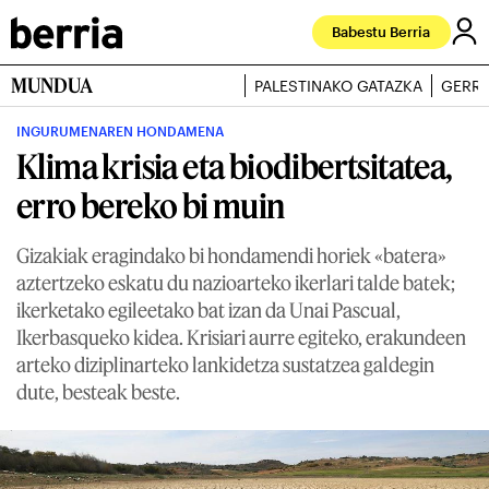
Babestu Berria
MUNDUA
PALESTINAKO GATAZKA
GERRA
INGURUMENAREN HONDAMENA
Klima krisia eta biodibertsitatea,
erro bereko bi muin
Gizakiak eragindako bi hondamendi horiek «batera»
aztertzeko eskatu du nazioarteko ikerlari talde batek;
ikerketako egileetako bat izan da Unai Pascual,
Ikerbasqueko kidea. Krisiari aurre egiteko, erakundeen
arteko diziplinarteko lankidetza sustatzea galdegin
dute, besteak beste.