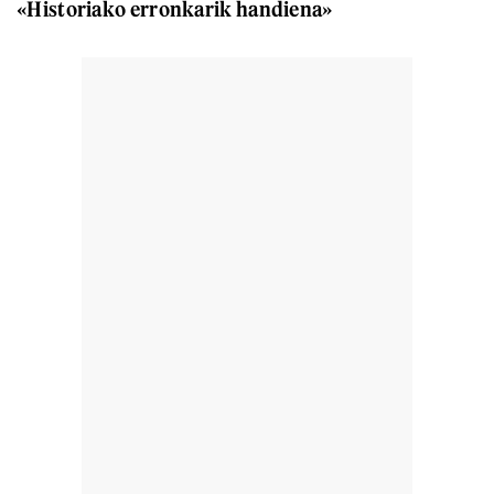
«Historiako erronkarik handiena»