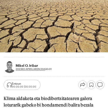
Mikel O. Iribar
2023KO APIRILAREN 20A
20:01
Entzun
00:00:00
00:00:00
Klima aldaketa eta biodibertsitatearen galera
loturarik gabeko bi hondamendi balira bezala