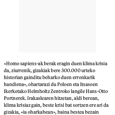
«Homo sapiens-ak berak eragin duen klima krisia
da, ziurrenik, gizakiak bere 300.000 urteko
historian gainditu beharko duen erronkarik
handiena», ohartarazi du Poloen eta Itsasoen
Ikerketako Helmholtz Zentroko langile Hans-Otto
Portnerek. Irakaslearen hitzetan, aldi berean,
klima krisiaz gain, beste krisi bat sortzen ere ari da
gizakia, «ia oharkabean», baina bestea bezain