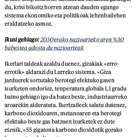
du, krisi bikoitz horren atzean dauden egungo
sistema ekonomiko eta politikoak lehenbailehen
eraldatzeko asmoz.
Ikusi gehiago:
2030erako nazioarteko uren %30
babestea adostu du nazioarteak
Ikerlari taldeak azaldu duenez, gizakiak «erro-
errotik» aldarazi du Lurreko sistema. «Giza
jarduerek sortutako berotegi efektuko gasen
isurketen ondorioz, tenperatura globala 1,1 gradu
baino gehiago igo da batez beste, industriaurreko
aroarekin alderatuta. Ikertzaileek salatu dutenez,
karbono dioxidoaren, metanoaren eta berotegi
efektuko beste gas batzuen isurketek ez dute
etenik, «55 gigatona karbono dioxidotik gorako