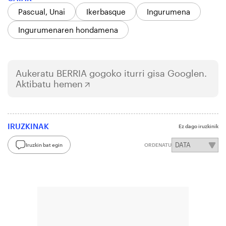
Pascual, Unai
Ikerbasque
Ingurumena
Ingurumenaren hondamena
Aukeratu
BERRIA
gogoko iturri gisa Googlen.
Aktibatu hemen
IRUZKINAK
Ez dago iruzkinik
Iruzkin bat egin
ORDENATU