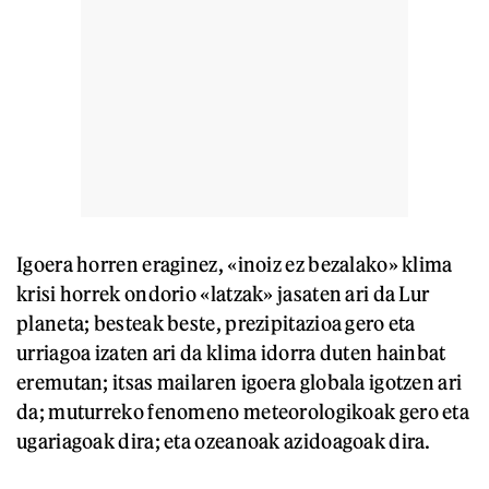
Igoera horren eraginez, «inoiz ez bezalako» klima
krisi horrek ondorio «latzak» jasaten ari da Lur
planeta; besteak beste, prezipitazioa gero eta
urriagoa izaten ari da klima idorra duten hainbat
eremutan; itsas mailaren igoera globala igotzen ari
da; muturreko fenomeno meteorologikoak gero eta
ugariagoak dira; eta ozeanoak azidoagoak dira.