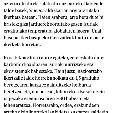
aztertu ohi direla salatu du nazioarteko ikertzaile
talde batek,
Science
aldizkarian argitaratutako
ikerketa batean. Haien arabera, erro bera dute bi
krisiek: giza jarduerek sortutako gasen isuriak
eragindako tenperatura globalaren igoera. Unai
Pascual Ikerbasqueko ikertzaileak hartu du parte
ikerketa horretan.
Krisi bikoitz horri aurre egiteko, zera eskatu dute:
karbono dioxidoaren isuriak murrizteko eta
ekosistemak babesteko. Hain justu, nazioarteko
ikertzaile talde horrek aholkatu du 1,5 graduko
berotzearen langa ez gainditzeko helburua
betetzea, eta, era berean, lehorreko, itsasoko zein
ur gezako eremu osoaren %30 babestu eta
leheneratzea. Horretarako, ordea, erakundeen
arteko diziplinarteko lankidetza sustatzea galdegin