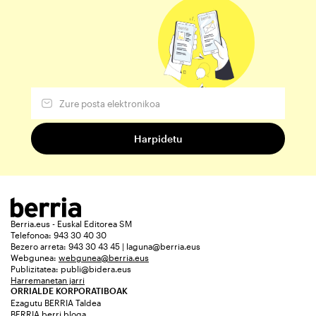
Berria.eus - Euskal Editorea SM
Telefonoa: 943 30 40 30
Bezero arreta: 943 30 43 45 | laguna@berria.eus
Webgunea:
webgunea@berria.eus
Publizitatea:
publi@bidera.eus
Harremanetan jarri
ORRIALDE KORPORATIBOAK
Ezagutu BERRIA Taldea
BERRIA berri bloga