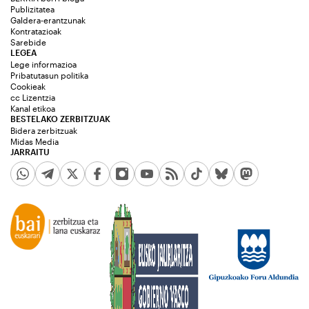
Publizitatea
Galdera-erantzunak
Kontratazioak
Sarebide
LEGEA
Lege informazioa
Pribatutasun politika
Cookieak
cc Lizentzia
Kanal etikoa
BESTELAKO ZERBITZUAK
Bidera zerbitzuak
Midas Media
JARRAITU