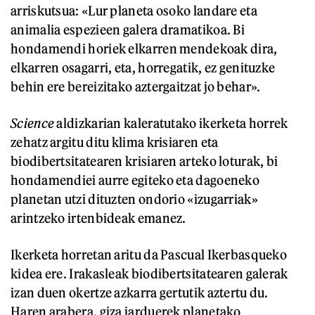
arriskutsua: «Lur planeta osoko landare eta
animalia espezieen galera dramatikoa. Bi
hondamendi horiek elkarren mendekoak dira,
elkarren osagarri, eta, horregatik, ez genituzke
behin ere bereizitako aztergaitzat jo behar».
Science
aldizkarian kaleratutako ikerketa horrek
zehatz argitu ditu klima krisiaren eta
biodibertsitatearen krisiaren arteko loturak, bi
hondamendiei aurre egiteko eta dagoeneko
planetan utzi dituzten ondorio «izugarriak»
arintzeko irtenbideak emanez.
Ikerketa horretan aritu da Pascual Ikerbasqueko
kidea ere. Irakasleak biodibertsitatearen galerak
izan duen okertze azkarra gertutik aztertu du.
Haren arabera, giza jarduerek planetako