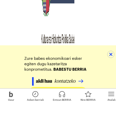
Zure babes ekonomikoari esker
egiten dugu kazetaritza
konprometitua.
BABESTU BERRIA
Egin zure ekarpena
Gaur
Azken berriak
Entzun BERRIA
Nire BERRIA
Atalak