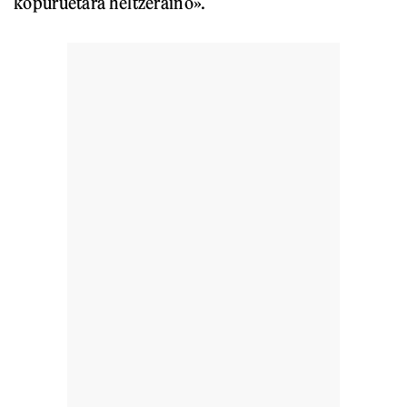
kopuruetara heltzeraino».