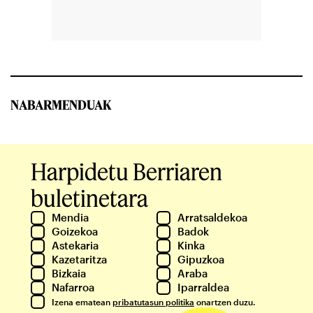
NABARMENDUAK
Harpidetu Berriaren
buletinetara
Mendia
Arratsaldekoa
Goizekoa
Badok
Astekaria
Kinka
Kazetaritza
Gipuzkoa
Bizkaia
Araba
Nafarroa
Iparraldea
Izena ematean
pribatutasun politika
onartzen duzu.