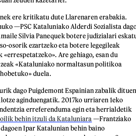
enek ere kritikatu dute Llarenaren erabakia.
uko —PSC Kataluniako Alderdi Sozialista dag
aile Silvia Panequek botere judizialari eskat
oso-osorik ezartzeko eta botere legegileak
 «errespetatzeko». Are gehiago, esan du
tzeak «Kataluniako normaltasun politikoa
 hobetuko» duela.
urik dago Puigdemont Espainian zabalik ditue
ilotze aginduengatik. 2017ko urriaren 1eko
ndentzia erreferenduma egin eta herrialdetik
oilik behin itzuli da Kataluniara
—Frantziako
 dagoen Ipar Katalunian behin baino