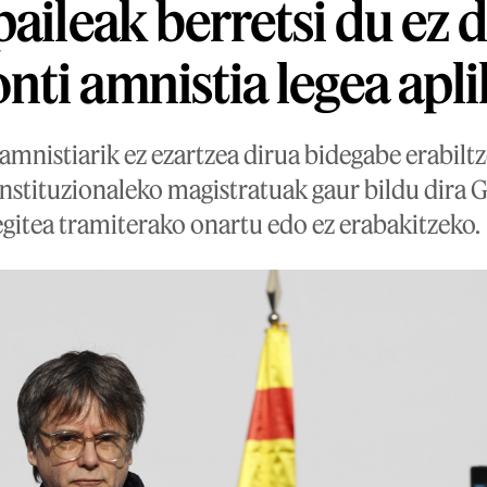
aileak berretsi du ez d
ti amnistia legea apl
amnistiarik ez ezartzea dirua bidegabe erabiltz
onstituzionaleko magistratuak gaur bildu dira 
legitea tramiterako onartu edo ez erabakitzeko.