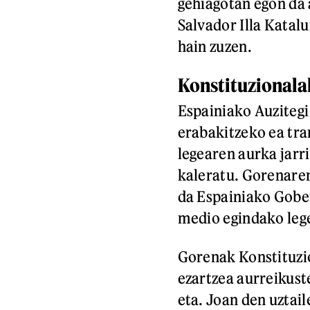
gehiagotan egon da
Salvador Illa Katal
hain zuzen.
Konstituzionala
Espainiako Auzitegi 
erabakitzeko ea tr
legearen aurka jarr
kaleratu. Gorenaren
da Espainiako Gobe
medio egindako leg
Gorenak Konstituzio
ezartzea aurreikust
eta. Joan den uztai