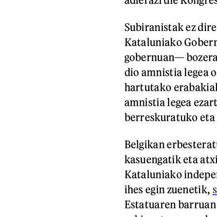
Subiranistak ez dir
Kataluniako Gobern
gobernuan— bozeram
dio amnistia legea 
hartutako erabakiak
amnistia legea ezar
berreskuratuko eta
Belgikan erbesterat
kasuengatik eta atx
Kataluniako indepe
ihes egin zuenetik,
s
Estatuaren barruan