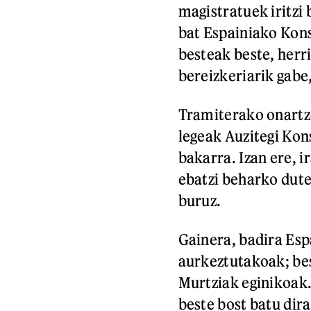
magistratuek iritzi 
bat Espainiako Kons
besteak beste, herr
bereizkeriarik gabe
Tramiterako onartze
legeak Auzitegi Kon
bakarra. Izan ere, i
ebatzi beharko dute
buruz.
Gainera, badira Es
aurkeztutakoak; bes
Murtziak eginikoak.
beste bost batu dira