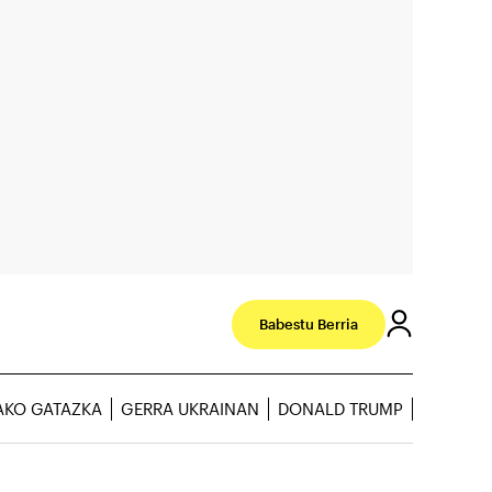
Babestu Berria
AKO GATAZKA
GERRA UKRAINAN
DONALD TRUMP