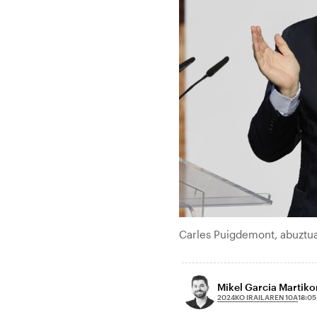
Carles Puigdemont, abuztua
Mikel Garcia Martik
2024KO IRAILAREN 10A
18:05