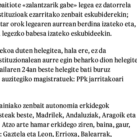
baitiote «zalantzarik gabe» legea ez datorrela
tituzioak ezarritako zenbait eskubiderekin;
itar orok legearen aurrean berdina izateko eta,
, legezko babesa izateko eskubideekin.
koa duten helegitea, hala ere, ez da
stituzionalean aurre egin beharko dion helegit
railaren 24an beste helegite bati buruz
 auzitegiko magistratuek: PPk jarritakoari
painiako zenbait autonomia erkidegok
teak beste, Madrilek, Andaluziak, Aragoik eta
 Atzo arte hamar erkidego ziren, baina, gaur,
: Gaztela eta Leon, Errioxa, Balearrak,