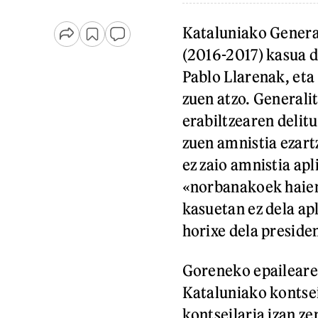
Kataluniako Genera
(2016-2017) kasua 
Pablo Llarenak, eta
zuen atzo. Generali
erabiltzearen delitu
zuen amnistia ezart
ez zaio amnistia apl
«norbanakoek haien
kasuetan ez dela ap
horixe dela preside
Goreneko epailearen
Kataluniako kontsei
kontseilaria izan 