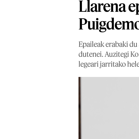
Llarena ep
Puigdemon
Epaileak erabaki du 
dutenei. Auzitegi K
legeari jarritako he