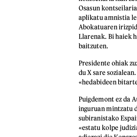
Osasun kontseilaria 
aplikatu amnistia l
Abokatuaren irizpid
Llarenak. Bi haiek 
baitzuten.
Presidente ohiak zuz
du X sare sozialean
«hedabideen bitarte
Puigdemont ez da A
inguruan mintzatu 
subiranistako Espa
«estatu kolpe judizi
adierazi die Kongre