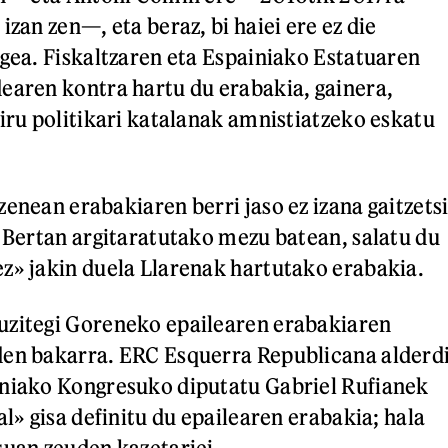
izan zen—, eta beraz, bi haiei ere ez die
egea. Fiskaltzaren eta Espainiako Estatuaren
earen kontra hartu du erabakia, gainera,
hiru politikari katalanak amnistiatzeko eskatu
enean erabakiaren berri jaso ez izana gaitzets
. Bertan argitaratutako mezu batean, salatu du
z» jakin duela Llarenak hartutako erabakia.
uzitegi Goreneko epailearen erabakiaren
den bakarra. ERC Esquerra Republicana alderd
iniako Kongresuko diputatu Gabriel Rufianek
al» gisa definitu du epailearen erabakia; hala
suan zeuden kazetariei.