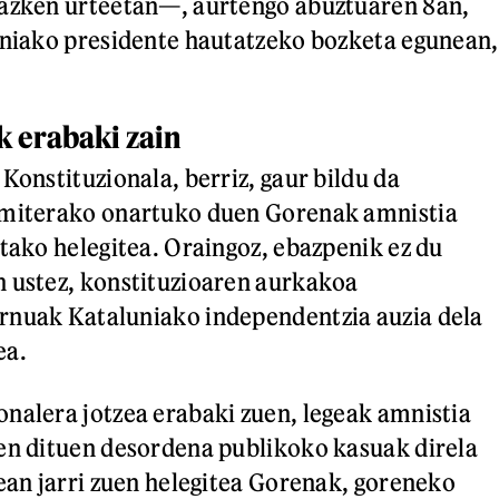
 azken urteetan—, aurtengo abuztuaren 8an,
uniako presidente hautatzeko bozketa egunean,
k erabaki zain
Konstituzionala, berriz, gaur bildu da
amiterako onartuko duen Gorenak amnistia
itako helegitea. Oraingoz, ebazpenik ez du
 ustez, konstituzioaren aurkakoa
rnuak Kataluniako independentzia auzia dela
ea.
nalera jotzea erabaki zuen, legeak amnistia
en dituen desordena publikoko kasuak direla
lean jarri zuen helegitea Gorenak, goreneko