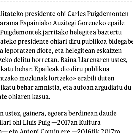
litateko presidente ohi Carles Puigdemonten
darama Espainiako Auzitegi Goreneko epaile
 Puigdemontek jarritako helegitea baztertu
tateko presidente ohiari diru publikoa bidegab
a leporatzen diote, eta helegitean eskatzen
zeko delitu horretan. Baina Llarenaren ustez,
ikatu behar. Epaileak dio diru publikoa
tzako mozkinak lortzeko» erabili duten
likatu behar amnistia, eta autoan argudiatu du
nte ohiaren kasua.
 ustez, gainera, egoera berdinean daude
lari ohi Lluis Puig —2017an Kultura
zen— eta Antoni Comin ere —2016tik 2017ra