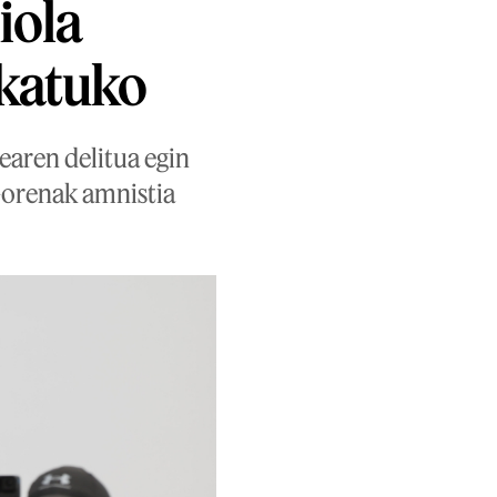
iola
ikatuko
earen delitua egin
Gorenak amnistia