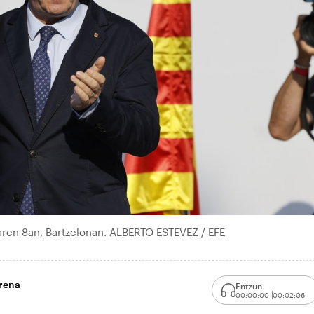
ren 8an, Bartzelonan. ALBERTO ESTEVEZ / EFE
orena
Entzun
00:00:00
00:02:06