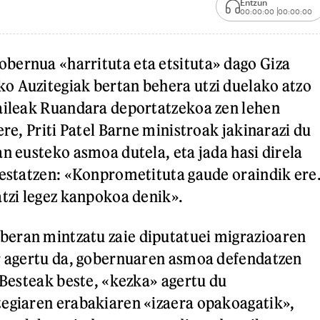
Entzun
00:00:00
00:00:00
bernua «harrituta eta etsituta» dago Giza
o Auzitegiak bertan behera utzi duelako atzo
aileak Ruandara deportatzekoa zen lehen
ere, Priti Patel Barne ministroak jakinarazi du
an eusteko asmoa dutela, eta jada hasi direla
restatzen: «Konprometituta gaude oraindik ere
atzi legez kanpokoa denik».
eran mintzatu zaie diputatuei migrazioaren
r agertu da, gobernuaren asmoa defendatzen
. Besteak beste, «kezka» agertu du
egiaren erabakiaren «izaera opakoagatik»,