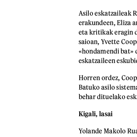
Asilo eskatzaileak
erakundeen, Eliza a
eta kritikak eragi
saioan, Yvette Coop
«hondamendi bat» de
eskatzaileen eskub
Horren ordez, Coop
Batuko asilo sistem
behar dituelako esk
Kigali, lasai
Yolande Makolo Ru