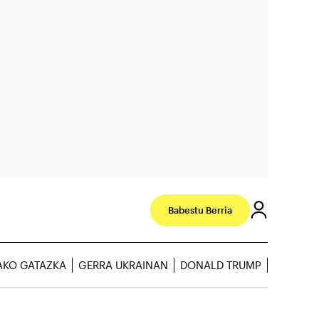
Babestu Berria
AKO GATAZKA
GERRA UKRAINAN
DONALD TRUMP