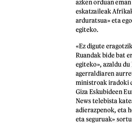
azken orduan eman z
eskatzaileak Afrika
arduratsua» eta ego
egiteko.
«Ez digute eragotzi
Ruandak bide bat er
egiteko», azaldu du 
agerraldiaren aurre
ministroak iradoki 
Giza Eskubideen Eu
News telebista kate
adierazpenok, eta h
eta seguruak» sortu