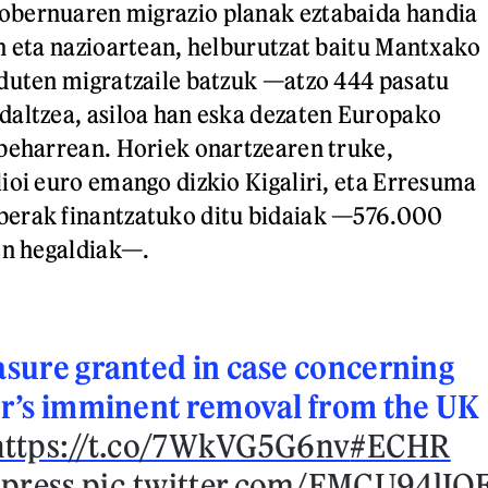
bernuaren migrazio planak eztabaida handia
n eta nazioartean, helburutzat baitu Mantxako
duten migratzaile batzuk —atzo 444 pasatu
daltzea, asiloa han eska dezaten Europako
beharrean. Horiek onartzearen truke,
ioi euro emango dizkio Kigaliri, eta Erresuma
erak finantzatuko ditu bidaiak —576.000
en hegaldiak—.
sure granted in case concerning
r’s imminent removal from the UK
https://t.co/7WkVG5G6nv
#ECHR
press
pic.twitter.com/EMCU94lIQ