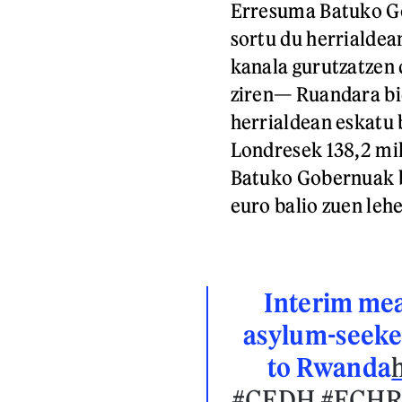
Erresuma Batuko Go
sortu du herrialdea
kanala gurutzatzen 
ziren— Ruandara bi
herrialdean eskatu 
Londresek 138,2 mil
Batuko Gobernuak b
euro balio zuen leh
Interim mea
asylum-seeke
to Rwanda
#CEDH
#ECHR