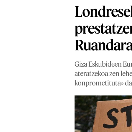
Londresek
prestatzen
Ruandara
Giza Eskubideen Eur
ateratzekoa zen lehe
konprometituta» da