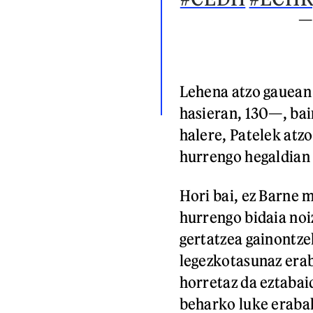
—
Lehena atzo gauean
hasieran, 130—, bai
halere, Patelek atz
hurrengo hegaldian 
Hori bai, ez Barne 
hurrengo bidaia noi
gertatzea gainontze
legezkotasunaz era
horretaz da eztabai
beharko luke erabak