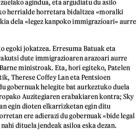
uelako agindua, eta argudiatu du asilo
ko herrialde horretara bidaltzea «moralki
kia dela «legez kanpoko immigrazioari» aurre
ko egoki jokatzea. Erresuma Batuak eta
akutsi dute immigrazioaren arazoari aurre
Barne ministroak. Eta, hori egiteko, Patelen
tik, Therese Coffey Lan eta Pentsioen
du gobernuak helegite bat aurkeztuko duela
ropako Auzitegiaren erabakiaren kontra; Sky
an egin dioten elkarrizketan egin ditu
orretan ere adierazi du gobernuak «bide legal
 nahi dituela jendeak asiloa eska dezan.