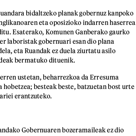
 Ruandara bidaltzeko planak gobernuz kanpoko
nglikanoaren eta oposizioko indarren haserrea
n ditu. Esaterako, Komunen Ganberako gaurko
er laboristak gobernuari esan dio plana
la, eta Ruandak ez duela ziurtatu asilo
ideak bermatuko dituenik.
erren ustetan, beharrezkoa da Erresuma
a hobetzea; besteak beste, batzuetan bost urte
ariei erantzuteko.
andako Gobernuaren bozeramaileak ez dio