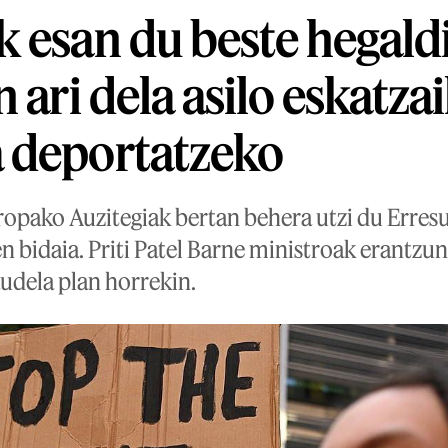
 esan du beste hegaldi
 ari dela asilo eskatza
 deportatzeko
opako Auzitegiak bertan behera utzi du Erres
n bidaia. Priti Patel Barne ministroak erantzun
udela plan horrekin.