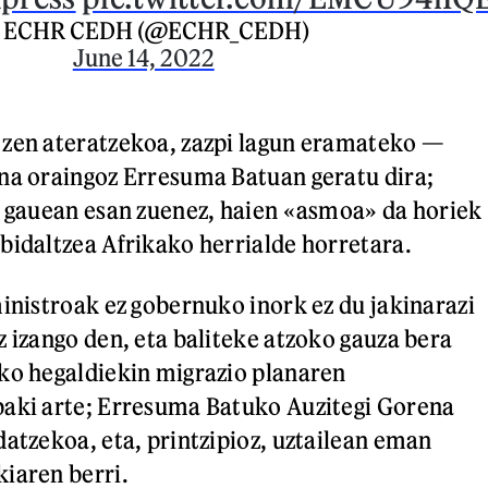
 ECHR CEDH (@ECHR_CEDH)
June 14, 2022
 zen ateratzekoa, zazpi lagun eramateko —
na oraingoz Erresuma Batuan geratu dira;
o gauean esan zuenez, haien «asmoa» da horiek
bidaltzea Afrikako herrialde horretara.
ministroak ez gobernuko inork ez du jakinarazi
z izango den, eta baliteke atzoko gauza bera
ko hegaldiekin migrazio planaren
baki arte; Erresuma Batuko Auzitegi Gorena
datzekoa, eta, printzipioz, uztailean eman
iaren berri.