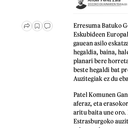
2022KO EKAINAREN 15A
11:51
Erresuma Batuko Go
Eskubideen Europak
gauean asilo eskatz
hegaldia, baina, hal
planari bere horret
beste hegaldi bat p
Auzitegiak ez du eb
Patel Komunen Ganb
aferaz, eta erasoko
aritu baita une oro
Estrasburgoko auzit