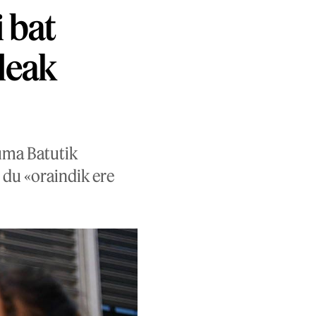
 bat
ileak
uma Batutik
 du «oraindik ere