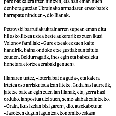
pare bat kalera irten nintzen, eta han eman nuen
denbora gutxian Ukrainako armadaren eraso batek
harrapatu ninduen», dio Ilianak.
Petrovski barrutiak ukrainarren supean eman ditu
hil asko.Etxea uztea beste aukerarik ez zuen ikusi
Volonov familiak: «Gure etxeak ez zuen kalte
handirik, baina ondoko etxe guztiak suntsituta
zeuden. Beldurragatik, ihes egin eta babesleku
honetara etortzea erabaki genuen».
Ilianaren ustez, «loteria bat da guda», eta kalera
irtetea oso arriskutsua izan liteke. Guda hasi aurretik,
jatetxe batean egin zuen lan Ilianak, eta, gerra hasi
orduko, lanpostua utzi zuen, seme-alabak zaintzeko.
«Orain, ikusi zelan bizi garen», dio, atsekabetuta:
«Jasotzen dugun laguntza ekonomiko eskasa