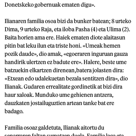
Donetskeko gobernuak ematen digu».
Ilianaren familia osoa bizi da bunker batean; 8 urteko
Dima, 9 urteko Raja, eta iloba Pasha (4) eta Ulima (2).
Baita horien ama ere. Haiek ematen diote alaitasun
pitin bat leku ilun eta triste honi. «Umeak hemen
pozik daude», dio amak, «egoeraren inguruan gauza
handirik ulertzen ez badute ere». Halere, beste ume
batzuekin elkartzen direnean,batera jolasten dira:
«Etxean edo udalekuetan bezala sentitzen dira», dio
Ilianak. Gudaren errealitate gordinetik at bizi dira
haur xaloak. Munduko ume gehienen antzera,
dauzkaten jostailuguztien artean tanke bat ere
badago.
Familia osoaz galdetuta, Ilianak aitortu du
senarraren faltan sumatzen duela. Familia laga eta