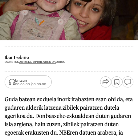
Ibai Trebiño
2015EKO APIRILAREN 9A
DONETSK
00:00
Entzun
00:00:00
00:00:00
Guda batean ez duela inork irabazten esan ohi da, eta
gudaren alderik latzena zibilek pairatzen dutela
agerikoa da. Donbasseko eskualdean duten gudaren
isla argiena, hain zuzen, zibilek pairatzen duten
egoerak erakusten du. NBEren datuen arabera, ia