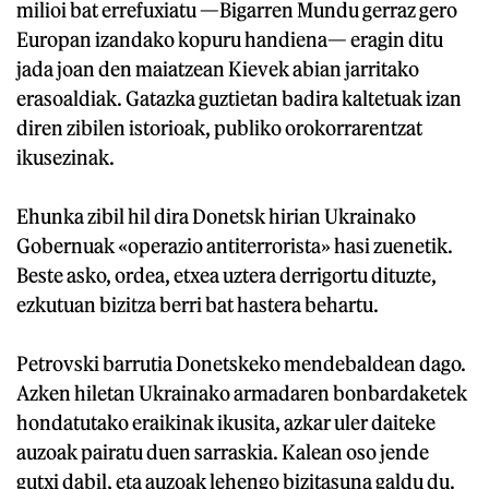
milioi bat errefuxiatu —Bigarren Mundu gerraz gero
Europan izandako kopuru handiena— eragin ditu
jada joan den maiatzean Kievek abian jarritako
erasoaldiak. Gatazka guztietan badira kaltetuak izan
diren zibilen istorioak, publiko orokorrarentzat
ikusezinak.
Ehunka zibil hil dira Donetsk hirian Ukrainako
Gobernuak «operazio antiterrorista» hasi zuenetik.
Beste asko, ordea, etxea uztera derrigortu dituzte,
ezkutuan bizitza berri bat hastera behartu.
Petrovski barrutia Donetskeko mendebaldean dago.
Azken hiletan Ukrainako armadaren bonbardaketek
hondatutako eraikinak ikusita, azkar uler daiteke
auzoak pairatu duen sarraskia. Kalean oso jende
gutxi dabil, eta auzoak lehengo bizitasuna galdu du.