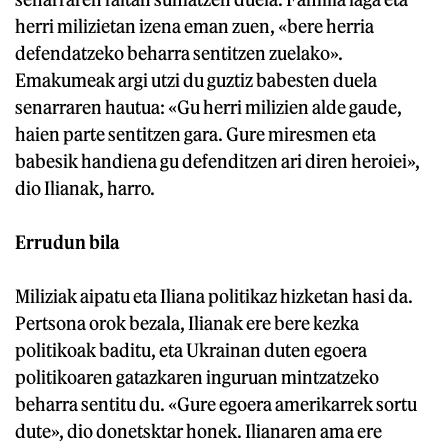
herri milizietan izena eman zuen, «bere herria
defendatzeko beharra sentitzen zuelako».
Emakumeak argi utzi du guztiz babesten duela
senarraren hautua: «Gu herri milizien alde gaude,
haien parte sentitzen gara. Gure miresmen eta
babesik handiena gu defenditzen ari diren heroiei»,
dio Ilianak, harro.
Errudun bila
Miliziak aipatu eta Iliana politikaz hizketan hasi da.
Pertsona orok bezala, Ilianak ere bere kezka
politikoak baditu, eta Ukrainan duten egoera
politikoaren gatazkaren inguruan mintzatzeko
beharra sentitu du. «Gure egoera amerikarrek sortu
dute», dio donetsktar honek. Ilianaren ama ere