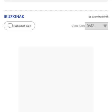
IRUZKINAK
Ez dago iruzkinik
Iruzkin bat egin
ORDENATU