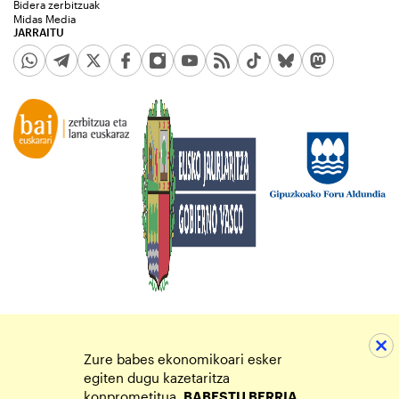
Bidera zerbitzuak
Midas Media
JARRAITU
Zure babes ekonomikoari esker
egiten dugu kazetaritza
konprometitua.
BABESTU BERRIA