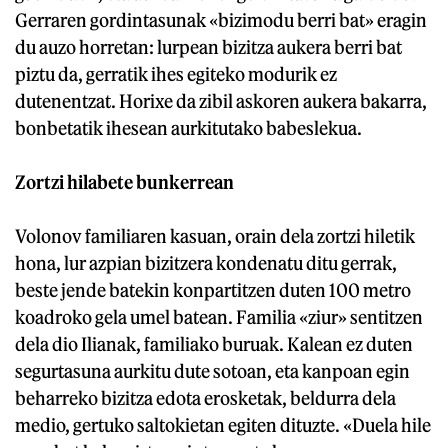
Gerraren gordintasunak «bizimodu berri bat» eragin
du auzo horretan: lurpean bizitza aukera berri bat
piztu da, gerratik ihes egiteko modurik ez
dutenentzat. Horixe da zibil askoren aukera bakarra,
bonbetatik ihesean aurkitutako babeslekua.
Zortzi hilabete bunkerrean
Volonov familiaren kasuan, orain dela zortzi hiletik
hona, lur azpian bizitzera kondenatu ditu gerrak,
beste jende batekin konpartitzen duten 100 metro
koadroko gela umel batean. Familia «ziur» sentitzen
dela dio Ilianak, familiako buruak. Kalean ez duten
segurtasuna aurkitu dute sotoan, eta kanpoan egin
beharreko bizitza edota erosketak, beldurra dela
medio, gertuko saltokietan egiten dituzte. «Duela hile