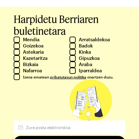
Harpidetu Berriaren
buletinetara
Mendia
Arratsaldekoa
Goizekoa
Badok
Astekaria
Kinka
Kazetaritza
Gipuzkoa
Bizkaia
Araba
Nafarroa
Iparraldea
Izena ematean
pribatutasun politika
onartzen duzu.