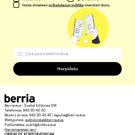
Izena ematean
pribatutasun politika
onartzen duzu.
Berria.eus - Euskal Editorea SM
Telefonoa: 943 30 40 30
Bezero arreta: 943 30 43 45 | laguna@berria.eus
Webgunea:
webgunea@berria.eus
Publizitatea:
publi@bidera.eus
Harremanetan jarri
ORRIALDE KORPORATIBOAK