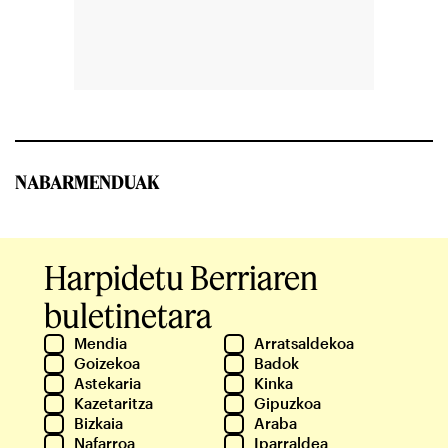
NABARMENDUAK
Harpidetu Berriaren
buletinetara
Mendia
Arratsaldekoa
Goizekoa
Badok
Astekaria
Kinka
Kazetaritza
Gipuzkoa
Bizkaia
Araba
Nafarroa
Iparraldea