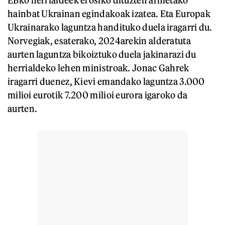
hainbat Ukrainan egindakoak izatea. Eta Europak
Ukrainarako laguntza handituko duela iragarri du.
Norvegiak, esaterako, 2024arekin alderatuta
aurten laguntza bikoiztuko duela jakinarazi du
herrialdeko lehen ministroak. Jonac Gahrek
iragarri duenez, Kievi emandako laguntza 3.000
milioi eurotik 7.200 milioi eurora igaroko da
aurten.