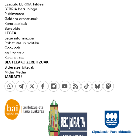
Ezagutu BERRIA Taldea
BERRIA berri bloga
Publizitatea
Galdera-erantzunak
Kontratazioak
Sarebide
LEGEA
Lege informazioa
Pribatutasun politika
Cookieak
cc Lizentzia
Kanal etikoa
BESTELAKO ZERBITZUAK
Bidera zerbitzuak
Midas Media
JARRAITU