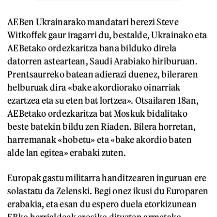
AEBen Ukrainarako mandatari berezi Steve
Witkoffek gaur iragarri du, bestalde, Ukrainako eta
AEBetako ordezkaritza bana bilduko direla
datorren asteartean, Saudi Arabiako hiriburuan.
Prentsaurreko batean adierazi duenez, bileraren
helburuak dira «bake akordiorako oinarriak
ezartzea eta su eten bat lortzea». Otsailaren 18an,
AEBetako ordezkaritza bat Moskuk bidalitako
beste batekin bildu zen Riaden. Bilera horretan,
harremanak «hobetu» eta «bake akordio baten
alde lan egitea» erabaki zuten.
Europak gastu militarra handitzearen inguruan ere
solastatu da Zelenski. Begi onez ikusi du Europaren
erabakia, eta esan du espero duela etorkizunean
EBko herrialdeek erosiko dituzten armetako