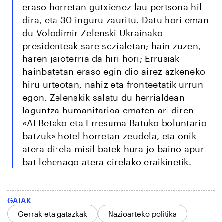
eraso horretan gutxienez lau pertsona hil
dira, eta 30 inguru zauritu. Datu hori eman
du Volodimir Zelenski Ukrainako
presidenteak sare sozialetan; hain zuzen,
haren jaioterria da hiri hori; Errusiak
hainbatetan eraso egin dio airez azkeneko
hiru urteotan, nahiz eta fronteetatik urrun
egon. Zelenskik salatu du herrialdean
laguntza humanitarioa ematen ari diren
«AEBetako eta Erresuma Batuko boluntario
batzuk» hotel horretan zeudela, eta onik
atera direla misil batek hura jo baino apur
bat lehenago atera direlako eraikinetik.
GAIAK
Gerrak eta gatazkak
Nazioarteko politika