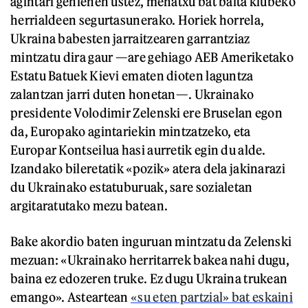
agintari gehienen ustez, mehatxu bat baita klubeko
herrialdeen segurtasunerako. Horiek horrela,
Ukraina babesten jarraitzearen garrantziaz
mintzatu dira gaur —are gehiago AEB Ameriketako
Estatu Batuek Kievi ematen dioten laguntza
zalantzan jarri duten honetan—. Ukrainako
presidente Volodimir Zelenski ere Bruselan egon
da, Europako agintariekin mintzatzeko, eta
Europar Kontseilua hasi aurretik egin du alde.
Izandako bileretatik «pozik» atera dela jakinarazi
du Ukrainako estatuburuak, sare sozialetan
argitaratutako mezu batean.
Bake akordio baten inguruan mintzatu da Zelenski
mezuan: «Ukrainako herritarrek bakea nahi dugu,
baina ez edozeren truke. Ez dugu Ukraina trukean
emango». Asteartean
«su eten partzial» bat eskaini