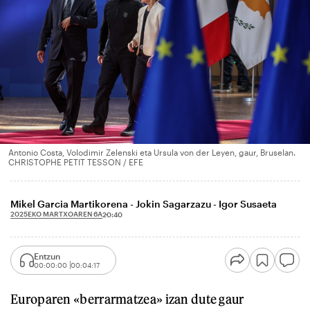
Antonio Costa, Volodimir Zelenski eta Ursula von der Leyen, gaur, Bruselan.
CHRISTOPHE PETIT TESSON / EFE
Mikel Garcia Martikorena - Jokin Sagarzazu - Igor Susaeta
2025EKO MARTXOAREN 6A
20:40
Entzun
00:00:00
00:04:17
Europaren «berrarmatzea» izan dute gaur