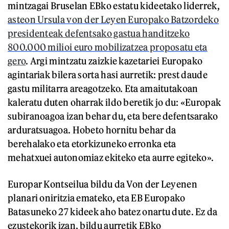
mintzagai Bruselan EBko estatu kideetako liderrek,
asteon Ursula von der Leyen Europako Batzordeko
presidenteak defentsako gastua handitzeko
800.000 milioi euro mobilizatzea proposatu eta
gero
. Argi mintzatu zaizkie kazetariei Europako
agintariak bilera sorta hasi aurretik: prest daude
gastu militarra areagotzeko. Eta amaitutakoan
kaleratu duten oharrak ildo beretik jo du: «Europak
subiranoagoa izan behar du, eta bere defentsarako
arduratsuagoa. Hobeto hornitu behar da
berehalako eta etorkizuneko erronka eta
mehatxuei autonomiaz ekiteko eta aurre egiteko».
Europar Kontseilua bildu da Von der Leyenen
planari oniritzia emateko, eta EB Europako
Batasuneko 27 kideek aho batez onartu dute. Ez da
ezustekorik izan, bildu aurretik EBko