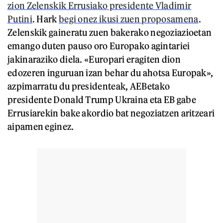
zion Zelenskik Errusiako presidente Vladimir
Putini
. Hark
begi onez ikusi zuen proposamena
.
Zelenskik gaineratu zuen bakerako negoziazioetan
emango duten pauso oro Europako agintariei
jakinaraziko diela. «Europari eragiten dion
edozeren inguruan izan behar du ahotsa Europak»,
azpimarratu du presidenteak, AEBetako
presidente Donald Trump Ukraina eta EB gabe
Errusiarekin bake akordio bat negoziatzen aritzeari
aipamen eginez.