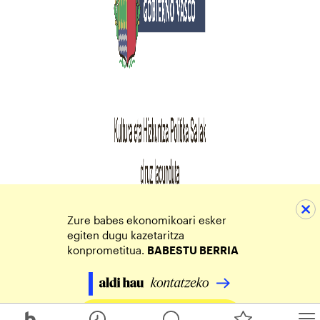
Zure babes ekonomikoari esker
egiten dugu kazetaritza
konprometitua.
BABESTU BERRIA
Egin zure ekarpena