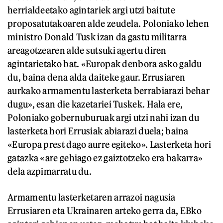
herrialdeetako agintariek argi utzi baitute
proposatutakoaren alde zeudela. Poloniako lehen
ministro Donald Tusk izan da gastu militarra
areagotzearen alde sutsuki agertu diren
agintarietako bat. «Europak denbora asko galdu
du, baina dena alda daiteke gaur. Errusiaren
aurkako armamentu lasterketa berrabiarazi behar
dugu», esan die kazetariei Tuskek. Hala ere,
Poloniako gobernuburuak argi utzi nahi izan du
lasterketa hori Errusiak abiarazi duela; baina
«Europa prest dago aurre egiteko». Lasterketa hori
gatazka «are gehiago ez gaiztotzeko era bakarra»
dela azpimarratu du.
Armamentu lasterketaren arrazoi nagusia
Errusiaren eta Ukrainaren arteko gerra da, EBko