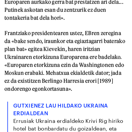
Europaren aurkako gerra bat prestatzen ari dela...
Putinek askotan esan du zentzurik ez duen
tontakeria bat dela hori».
Frantziako presidentearen ustez, EBren zeregina
da «bake sendo, iraunkor eta egiaztagarri baterako
plan bat» egitea Kievekin, haren iritzian
Ukrainaren etorkizuna Europarena ere badelako.
«Europaren etorkizuna ezin da Washingtonen edo
Moskun erabaki. Mehatxua ekialdetik dator; jada
ez da existitzen Berlingo Harresia erori [1989]
ondorengo egonkortasuna».
GUTXIENEZ LAU HILDAKO UKRAINA
ERDIALDEAN
Errusiak Ukraina erdialdeko Krivi Rig hiriko
hotel bat bonbardatu du goizaldean, eta