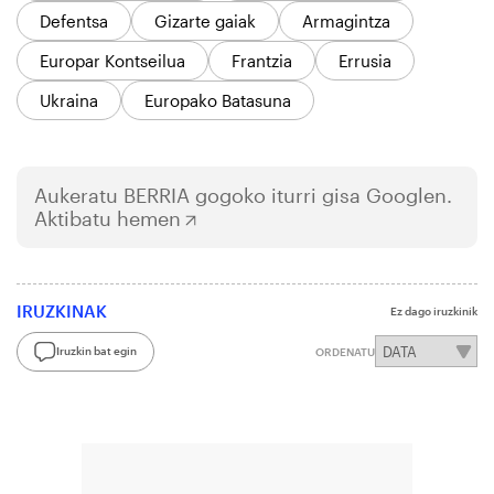
Defentsa
Gizarte gaiak
Armagintza
Europar Kontseilua
Frantzia
Errusia
Ukraina
Europako Batasuna
Aukeratu
BERRIA
gogoko iturri gisa Googlen.
Aktibatu hemen
IRUZKINAK
Ez dago iruzkinik
Iruzkin bat egin
ORDENATU