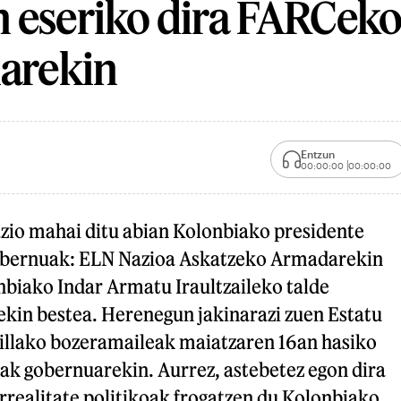
 eseriko dira FARCek
iarekin
Entzun
00:00:00
00:00:00
zio mahai ditu abian Kolonbiako presidente
obernuak: ELN Nazioa Askatzeko Armadarekin
nbiako Indar Armatu Iraultzaileko talde
ekin bestea. Herenegun jakinarazi zuen Estatu
rillako bozeramaileak maiatzaren 16an hasiko
tak gobernuarekin. Aurrez, astebetez egon dira
Errealitate politikoak frogatzen du Kolonbiako