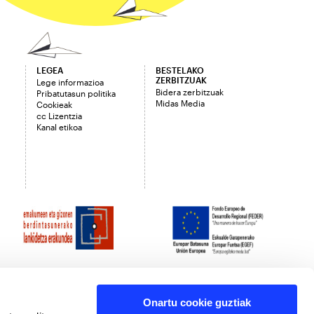
LEGEA
BESTELAKO
ZERBITZUAK
Lege informazioa
Bidera zerbitzuak
Pribatutasun politika
Midas Media
Cookieak
cc Lizentzia
Kanal etikoa
Onartu cookie guztiak