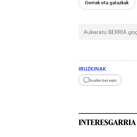
Gerrak eta gatazkak
Aukeratu
BERRIA
gog
IRUZKINAK
Iruzkin bat egin
INTERESGARRIA 