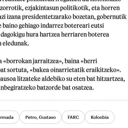
zorrotik, ezjakintasun politikotik, eta horren
azi izana presidentetzarako bozetan, gobernutik
baino gehiago indarrez botereari eutsi
 dagokigu hura hartzea herriaren boterea
n eledunak.
 «borrokan jarraitzea», baina «herri
t sortuta, «bakea oinarrietatik eraikitzeko».
usoa litzateke aldebiko su eten bat hitzartzea,
inbegiratzeko batzorde bat osatzea.
Armada
Petro, Gustavo
FARC
Kolonbia