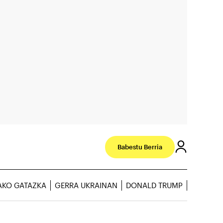
Babestu Berria
AKO GATAZKA
GERRA UKRAINAN
DONALD TRUMP