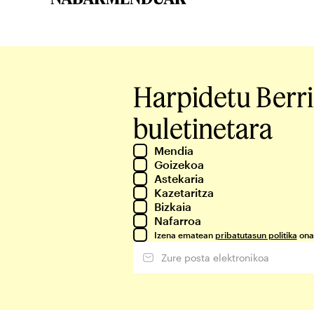
Harpidetu Berr
buletinetara
Mendia
Goizekoa
Astekaria
Kazetaritza
Bizkaia
Nafarroa
Izena ematean
pribatutasun politika
ona