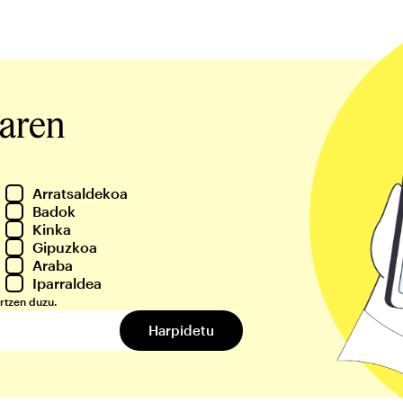
iaren
Arratsaldekoa
Badok
Kinka
Gipuzkoa
Araba
Iparraldea
rtzen duzu.