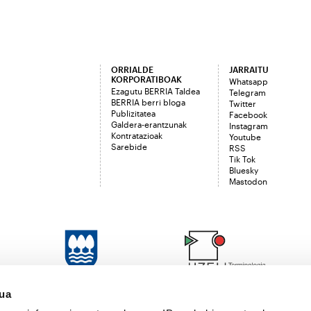
ORRIALDE
JARRAITU
KORPORATIBOAK
Whatsapp
Ezagutu BERRIA Taldea
Telegram
BERRIA berri bloga
Twitter
Publizitatea
Facebook
Galdera-erantzunak
Instagram
Kontratazioak
Youtube
Sarebide
RSS
Tik Tok
Bluesky
Mastodon
sua