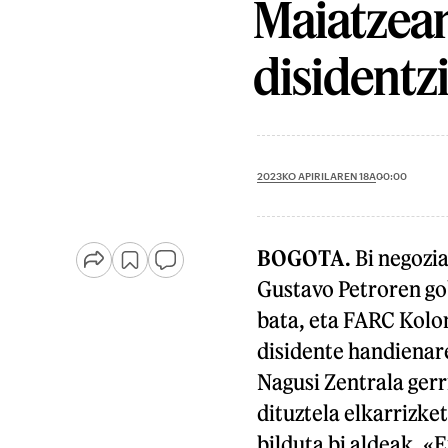
Maiatzean
disidentz
2023KO APIRILAREN 18A
00:00
BOGOTA.
Bi negozia
Gustavo Petroren g
bata, eta FARC Kolo
disidente handienar
Nagusi Zentrala ger
dituztela elkarrizke
bilduta bi aldeak. «