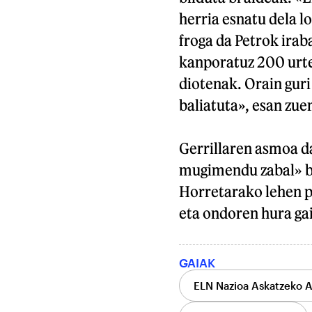
herria esnatu dela lo
froga da Petrok irab
kanporatuz 200 urte 
diotenak. Orain guri
baliatuta», esan zue
Gerrillaren asmoa da
mugimendu zabal» ba
Horretarako lehen pa
eta ondoren hura ga
GAIAK
ELN Nazioa Askatzeko 