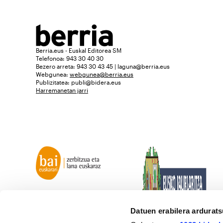
Berria.eus - Euskal Editorea SM
Telefonoa: 943 30 40 30
Bezero arreta: 943 30 43 45 | laguna@berria.eus
Webgunea:
webgunea@berria.eus
Publizitatea:
publi@bidera.eus
Harremanetan jarri
Datuen erabilera ardurat