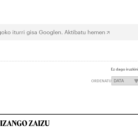
oko iturri gisa Googlen.
Aktibatu hemen
Ez dago iruzkin
ORDENATU
IZANGO ZAIZU