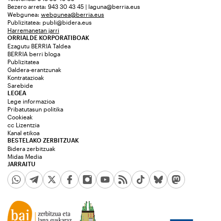
Bezero arreta: 943 30 43 45 | laguna@berria.eus
Webgunea:
webgunea@berria.eus
Publizitatea:
publi@bidera.eus
Harremanetan jarri
ORRIALDE KORPORATIBOAK
Ezagutu BERRIA Taldea
BERRIA berri bloga
Publizitatea
Galdera-erantzunak
Kontratazioak
Sarebide
LEGEA
Lege informazioa
Pribatutasun politika
Cookieak
cc Lizentzia
Kanal etikoa
BESTELAKO ZERBITZUAK
Bidera zerbitzuak
Midas Media
JARRAITU