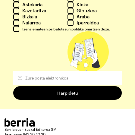
Astekaria
Kinka
Kazetaritza
Gipuzkoa
Bizkaia
Araba
Nafarroa
Iparraldea
Izena ematean
pribatutasun politika
onartzen duzu.
Berria.eus - Euskal Editorea SM
Telefonoa: 943 30 40 30