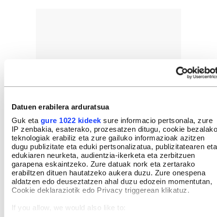
Datuen erabilera arduratsua
Guk eta
gure 1022 kideek
sure informacio pertsonala, zure
IP zenbakia, esaterako, prozesatzen ditugu, cookie bezalak
teknologiak erabiliz eta zure gailuko informazioak azitzen
dugu publizitate eta eduki pertsonalizatua, publizitatearen eta
edukiaren neurketa, audientzia-ikerketa eta zerbitzuen
garapena eskaintzeko. Zure datuak nork eta zertarako
erabiltzen dituen hautatzeko aukera duzu. Zure onespena
aldatzen edo deuseztatzen ahal duzu edozein momentutan,
Cookie deklaraziotik edo Privacy triggerean klikatuz.
If you allow, we would also like to: