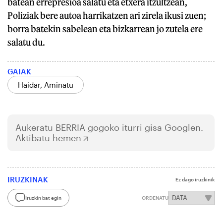
batean errepresioa salatu eta etxera itzultzean,
Poliziak bere autoa harrikatzen ari zirela ikusi zuen;
borra batekin sabelean eta bizkarrean jo zutela ere
salatu du.
GAIAK
Haidar, Aminatu
Aukeratu
BERRIA
gogoko iturri gisa Googlen.
Aktibatu hemen
IRUZKINAK
Ez dago iruzkinik
Iruzkin bat egin
ORDENATU