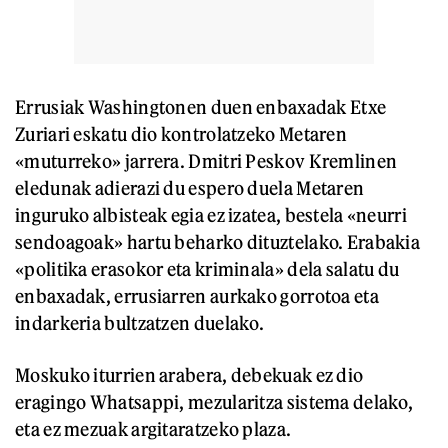
Errusiak Washingtonen duen enbaxadak Etxe
Zuriari eskatu dio kontrolatzeko Metaren
«muturreko» jarrera. Dmitri Peskov Kremlinen
eledunak adierazi du espero duela Metaren
inguruko albisteak egia ez izatea, bestela «neurri
sendoagoak» hartu beharko dituztelako. Erabakia
«politika erasokor eta kriminala» dela salatu du
enbaxadak, errusiarren aurkako gorrotoa eta
indarkeria bultzatzen duelako.
Moskuko iturrien arabera, debekuak ez dio
eragingo Whatsappi, mezularitza sistema delako,
eta ez mezuak argitaratzeko plaza.