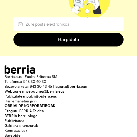
Berria.eus - Euskal Editorea SM
Telefonoa: 943 30 40 30
Bezero arreta: 943 30 43 45 | laguna@berria.eus
Webgunea:
webgunea@berria.eus
Publizitatea:
publi@bidera.eus
Harremanetan jarri
ORRIALDE KORPORATIBOAK
Ezagutu BERRIA Taldea
BERRIA berri bloga
Publizitatea
Galdera-erantzunak
Kontratazioak
Sarebide