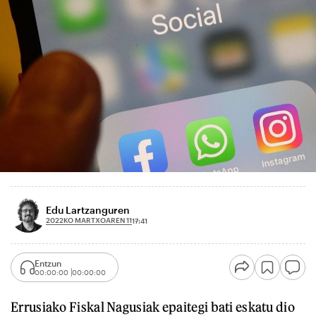
Edu Lartzanguren
2022KO MARTXOAREN 11
17:41
Entzun
00:00:00
00:00:00
Errusiako Fiskal Nagusiak epaitegi bati eskatu dio