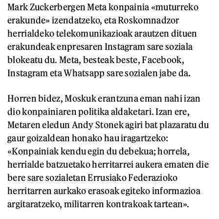
Mark Zuckerbergen Meta konpainia «muturreko
erakunde» izendatzeko, eta Roskomnadzor
herrialdeko telekomunikazioak arautzen dituen
erakundeak enpresaren Instagram sare soziala
blokeatu du. Meta, besteak beste, Facebook,
Instagram eta Whatsapp sare sozialen jabe da.
Horren bidez, Moskuk erantzuna eman nahi izan
dio konpainiaren politika aldaketari. Izan ere,
Metaren eledun Andy Stonek agiri bat plazaratu du
gaur goizaldean honako hau iragartzeko:
«Konpainiak kendu egin du debekua; horrela,
herrialde batzuetako herritarrei aukera ematen die
bere sare sozialetan Errusiako Federazioko
herritarren aurkako erasoak egiteko informazioa
argitaratzeko, militarren kontrakoak tartean».