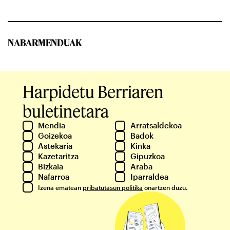
NABARMENDUAK
Harpidetu Berriaren
buletinetara
Mendia
Arratsaldekoa
Goizekoa
Badok
Astekaria
Kinka
Kazetaritza
Gipuzkoa
Bizkaia
Araba
Nafarroa
Iparraldea
Izena ematean
pribatutasun politika
onartzen duzu.