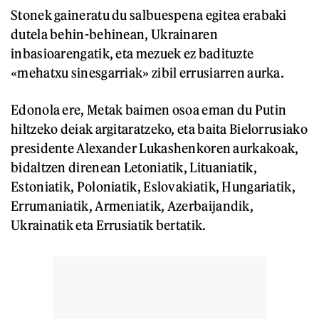
Stonek gaineratu du salbuespena egitea erabaki
dutela behin-behinean, Ukrainaren
inbasioarengatik, eta mezuek ez badituzte
«mehatxu sinesgarriak» zibil errusiarren aurka.
Edonola ere, Metak baimen osoa eman du Putin
hiltzeko deiak argitaratzeko, eta baita Bielorrusiako
presidente Alexander Lukashenkoren aurkakoak,
bidaltzen direnean Letoniatik, Lituaniatik,
Estoniatik, Poloniatik, Eslovakiatik, Hungariatik,
Errumaniatik, Armeniatik, Azerbaijandik,
Ukrainatik eta Errusiatik bertatik.