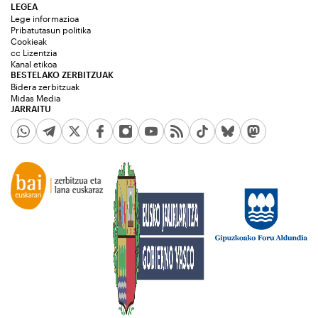
LEGEA
Lege informazioa
Pribatutasun politika
Cookieak
cc Lizentzia
Kanal etikoa
BESTELAKO ZERBITZUAK
Bidera zerbitzuak
Midas Media
JARRAITU