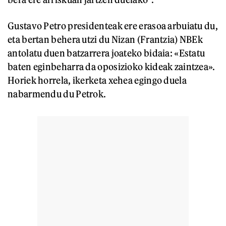
Gustavo Petro presidenteak ere erasoa arbuiatu du,
eta bertan behera utzi du Nizan (Frantzia) NBEk
antolatu duen batzarrera joateko bidaia: «Estatu
baten eginbeharra da oposizioko kideak zaintzea».
Horiek horrela, ikerketa xehea egingo duela
nabarmendu du Petrok.