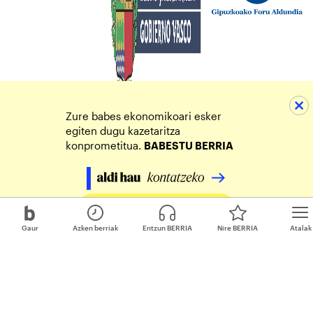
Zure babes ekonomikoari esker
egiten dugu kazetaritza
konprometitua.
BABESTU BERRIA
Egin zure ekarpena
Gaur
Azken berriak
Entzun BERRIA
Nire BERRIA
Atalak