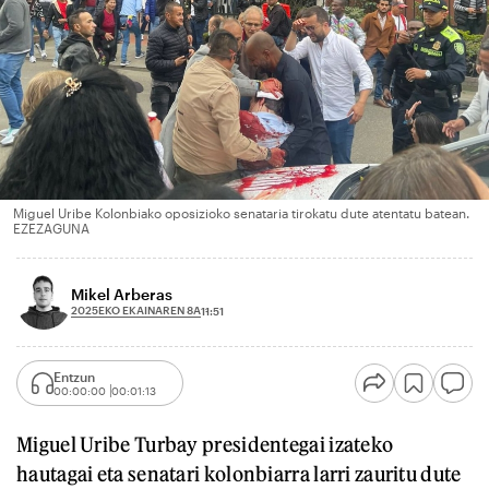
Miguel Uribe Kolonbiako oposizioko senataria tirokatu dute atentatu batean.
EZEZAGUNA
Mikel Arberas
2025EKO EKAINAREN 8A
11:51
Entzun
00:00:00
00:01:13
Miguel Uribe Turbay presidentegai izateko
hautagai eta senatari kolonbiarra larri zauritu dute