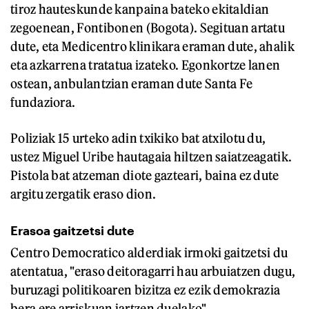
tiroz hauteskunde kanpaina bateko ekitaldian
zegoenean, Fontibonen (Bogota). Segituan artatu
dute, eta Medicentro klinikara eraman dute, ahalik
eta azkarrena tratatua izateko. Egonkortze lanen
ostean, anbulantzian eraman dute Santa Fe
fundaziora.
Poliziak 15 urteko adin txikiko bat atxilotu du,
ustez Miguel Uribe hautagaia hiltzen saiatzeagatik.
Pistola bat atzeman diote gazteari, baina ez dute
argitu zergatik eraso dion.
Erasoa gaitzetsi dute
Centro Democratico alderdiak irmoki gaitzetsi du
atentatua, "eraso deitoragarri hau arbuiatzen dugu,
buruzagi politikoaren bizitza ez ezik demokrazia
bera ere arriskuan jartzen duelako".