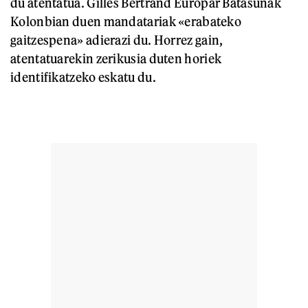
du atentatua. Gilles Bertrand Europar Batasunak
Kolonbian duen mandatariak «erabateko
gaitzespena» adierazi du. Horrez gain,
atentatuarekin zerikusia duten horiek
identifikatzeko eskatu du.