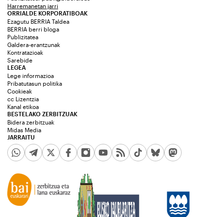
Harremanetan jarri
ORRIALDE KORPORATIBOAK
Ezagutu BERRIA Taldea
BERRIA berri bloga
Publizitatea
Galdera-erantzunak
Kontratazioak
Sarebide
LEGEA
Lege informazioa
Pribatutasun politika
Cookieak
cc Lizentzia
Kanal etikoa
BESTELAKO ZERBITZUAK
Bidera zerbitzuak
Midas Media
JARRAITU