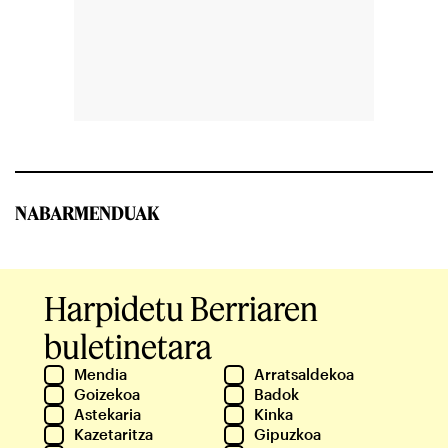
NABARMENDUAK
Harpidetu Berriaren
buletinetara
Mendia
Arratsaldekoa
Goizekoa
Badok
Astekaria
Kinka
Kazetaritza
Gipuzkoa