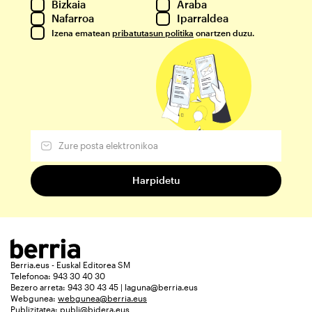
Bizkaia
Araba
Nafarroa
Iparraldea
Izena ematean
pribatutasun politika
onartzen duzu.
Berria.eus - Euskal Editorea SM
Telefonoa: 943 30 40 30
Bezero arreta: 943 30 43 45 | laguna@berria.eus
Webgunea:
webgunea@berria.eus
Publizitatea:
publi@bidera.eus