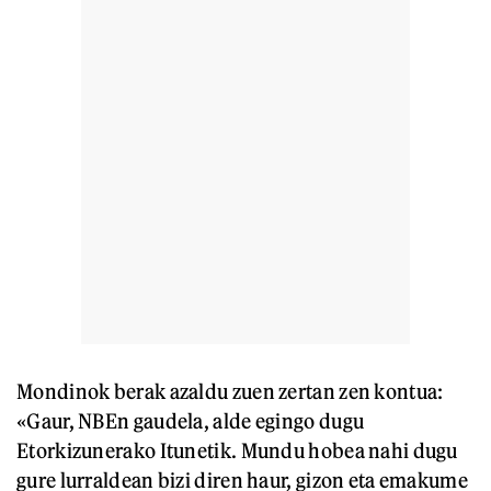
Mondinok berak azaldu zuen zertan zen kontua:
«Gaur, NBEn gaudela, alde egingo dugu
Etorkizunerako Itunetik. Mundu hobea nahi dugu
gure lurraldean bizi diren haur, gizon eta emakume