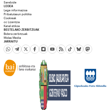
Sarebide
LEGEA
Lege informazioa
Pribatutasun politika
Cookieak
cc Lizentzia
Kanal etikoa
BESTELAKO ZERBITZUAK
Bidera zerbitzuak
Midas Media
JARRAITU