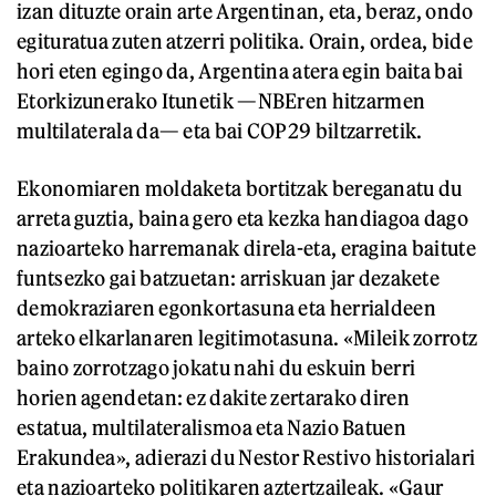
izan dituzte orain arte Argentinan, eta, beraz, ondo
egituratua zuten atzerri politika. Orain, ordea, bide
hori eten egingo da, Argentina atera egin baita bai
Etorkizunerako Itunetik —NBEren hitzarmen
multilaterala da— eta bai COP29 biltzarretik.
Ekonomiaren moldaketa bortitzak bereganatu du
arreta guztia, baina gero eta kezka handiagoa dago
nazioarteko harremanak direla-eta, eragina baitute
funtsezko gai batzuetan: arriskuan jar dezakete
demokraziaren egonkortasuna eta herrialdeen
arteko elkarlanaren legitimotasuna. «Mileik zorrotz
baino zorrotzago jokatu nahi du eskuin berri
horien agendetan: ez dakite zertarako diren
estatua, multilateralismoa eta Nazio Batuen
Erakundea», adierazi du Nestor Restivo historialari
eta nazioarteko politikaren aztertzaileak. «Gaur