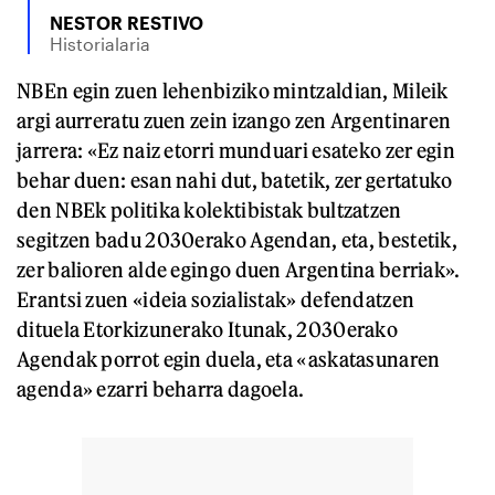
NESTOR RESTIVO
Historialaria
NBEn egin zuen lehenbiziko mintzaldian, Mileik
argi aurreratu zuen zein izango zen Argentinaren
jarrera: «Ez naiz etorri munduari esateko zer egin
behar duen: esan nahi dut, batetik, zer gertatuko
den NBEk politika kolektibistak bultzatzen
segitzen badu 2030erako Agendan, eta, bestetik,
zer balioren alde egingo duen Argentina berriak».
Erantsi zuen «ideia sozialistak» defendatzen
dituela Etorkizunerako Itunak, 2030erako
Agendak porrot egin duela, eta «askatasunaren
agenda» ezarri beharra dagoela.