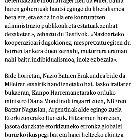
defendatzaile moduan agertzen da Milei, baina
haren gobernuak hautsi egingo du liberalismoa
bera ere, eta ez da inola ere konturatzen
administrazio publikoak eta estatuak zenbat
dezaketen», zehaztu du Restivok. «Nazioarteko
kooperazioari dagokionez, mespretxatu egiten du
horren tankera duen zernahi, muturrera eraman
nahi baitu indibidualismoa, inoiz ez bezala».
Bide horretan, Nazio Batuen Erakundea bide da
Mileiren etsairik handienetako bat. Iazko irailaren
bukaeran, Kanpo Harremanetarako orduko
ministro Diana Mondinok iragarri zuen, NBEren
Batzar Nagusian, Argentinak alde egingo zuela
Etorkizunerako Itunetik. Hitzarmen horretan,
jasota dauzkate etorkizuneko erronka globalei
buruzko ikuspegi bat eta haiei heltzeko ekintza