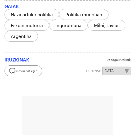
GAIAK
Nazioarteko politika
Politika munduan
Eskuin muturra
Ingurumena
Milei, Javier
Argentina
IRUZKINAK
Ez dago iruzkinik
Iruzkin bat egin
ORDENATU