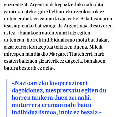
guztientzat. Argentinak hegoak eduki nahi ditu
garatuz joateko, gure helburuekin zerikusirik ez
duten erabakien zamarik izan gabe. Askatasunaren
itsasargietako bat izango da Argentina». Restivoren
ustez, «banakoen autonomiaz hitz egiten
dutenean, horrek indibidualismo mota bat dakar,
gizartearen kontzeptua txikitzen duena. Mileik
mirespen handia dio Margaret Thatcherri, hark
esaten baitzuen gizarterik ez dagoela, banakoen
batura besterik ez dela».
«Nazioarteko kooperazioari
dagokionez, mespretxatu egiten du
horren tankera duen zernahi,
muturrera eraman nahi baitu
indibidualismoa, inoiz ez bezala»