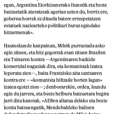
egun, Argentina Etorkizunerako Itunetik eta beste
batzuetatik ateratzeak agerian uzten du, berriz ere,
gobernu horrek ez dituela batere errespetatzen
estatuek nazioarteko politikari buruz egindako
hitzarmenak».
Hauteskunde kanpainan, Mileik purrustada asko
egin zituen, eta hitz gogorrak esan zituen Brasilen
eta Txinaren kontra —Argentinaren bazkide
komertzial nagusiak dira, eta komunistak izatea
leporatu zien—, baita Frantzisko aita santuaren
kontra ere —«komunista hiltzaile horien lagun»
izatea egotzi zion—; denborarekin, ordea, leundu
egin du jarrera, eta beste helburu batzuetara begira
jarri ditu kanoiak. «AEBen aliatua delako eta beste
kontu batzuengatik, Mendebaldeko balioen