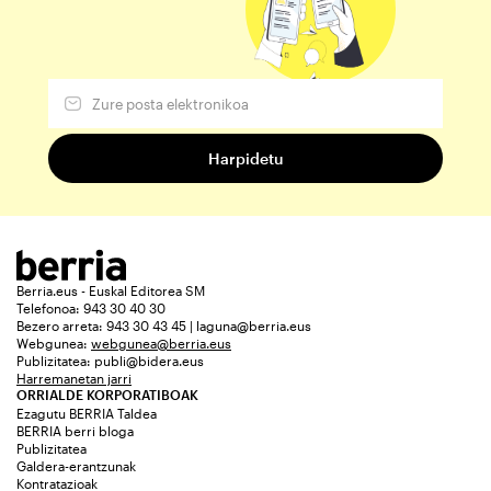
Berria.eus - Euskal Editorea SM
Telefonoa: 943 30 40 30
Bezero arreta: 943 30 43 45 | laguna@berria.eus
Webgunea:
webgunea@berria.eus
Publizitatea:
publi@bidera.eus
Harremanetan jarri
ORRIALDE KORPORATIBOAK
Ezagutu BERRIA Taldea
BERRIA berri bloga
Publizitatea
Galdera-erantzunak
Kontratazioak