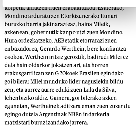
kolpetik aldatzen duen erabakitakoa. Esaterako,
Mondino arduratu zen Etorkizunerako Itunari
buruzko berria jakinarazteaz, baina Mileik,
azkenean, gobernutik kanpo utzi zuen Mondino.
Hura ordezkatzeko, AEBetatik etorrarazi zuen
enbaxadorea, Gerardo Werthein, bere konfiantza
osokoa. Werthein iritsiz geroztik, badirudi Milei ez
dela hain oldarkor jokatzen ari, eta horren
erakusgarri izan zen G20koek Brasilen egindako
goi bilera: Milei munduko lider nagusiekin bildu
zen, eta aurrez aurre eduki zuen Lula da Silva,
lehenbiziko aldiz. Gainera, goi bilerako azken
egunetan, Wertheinek aditzera eman zuen zuzendu
egingo dutela Argentinak NBEn indarkeria
matxistari buruz izandako jarrera.