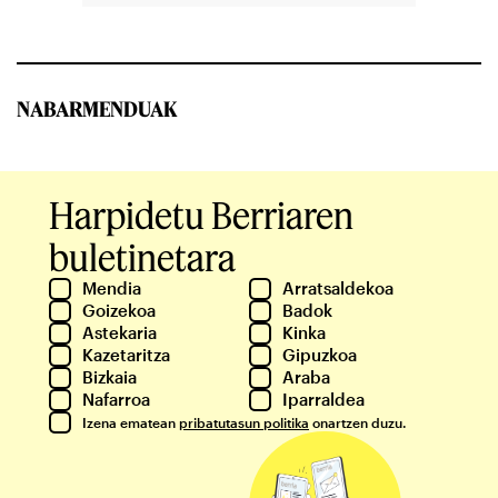
NABARMENDUAK
Harpidetu Berriaren
buletinetara
Mendia
Arratsaldekoa
Goizekoa
Badok
Astekaria
Kinka
Kazetaritza
Gipuzkoa
Bizkaia
Araba
Nafarroa
Iparraldea
Izena ematean
pribatutasun politika
onartzen duzu.