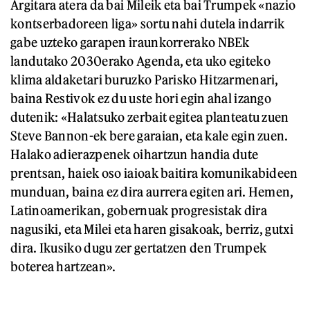
Argitara atera da bai Mileik eta bai Trumpek «nazio
kontserbadoreen liga» sortu nahi dutela indarrik
gabe uzteko garapen iraunkorrerako NBEk
landutako 2030erako Agenda, eta uko egiteko
klima aldaketari buruzko Parisko Hitzarmenari,
baina Restivok ez du uste hori egin ahal izango
dutenik: «Halatsuko zerbait egitea planteatu zuen
Steve Bannon-ek bere garaian, eta kale egin zuen.
Halako adierazpenek oihartzun handia dute
prentsan, haiek oso iaioak baitira komunikabideen
munduan, baina ez dira aurrera egiten ari. Hemen,
Latinoamerikan, gobernuak progresistak dira
nagusiki, eta Milei eta haren gisakoak, berriz, gutxi
dira. Ikusiko dugu zer gertatzen den Trumpek
boterea hartzean».