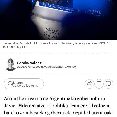
Javier Milei Munduko Ekonomia Foroan, Davosen, lehengo astean. MICHAEL
BUHOLZER / EFE
Cecilia Valdez
2025EKO OTSAILAREN 2A
BUENOS AIRES
05:00
Entzun
00:00:00
00:06:57
Arrunt harrigarria da Argentinako gobernuburu
Javier Mileiren atzerri politika. Izan ere, ideologia
bateko zein besteko gobernuek irizpide bateratuak