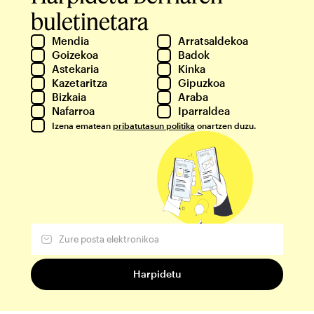
buletinetara
Mendia
Arratsaldekoa
Goizekoa
Badok
Astekaria
Kinka
Kazetaritza
Gipuzkoa
Bizkaia
Araba
Nafarroa
Iparraldea
Izena ematean
pribatutasun politika
onartzen duzu.