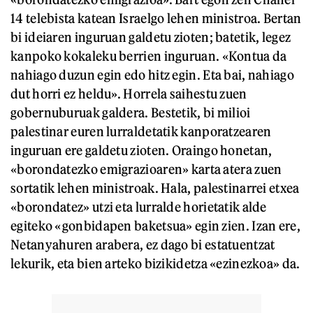
14 telebista katean Israelgo lehen ministroa. Bertan
bi ideiaren inguruan galdetu zioten; batetik, legez
kanpoko kokaleku berrien inguruan. «Kontua da
nahiago duzun egin edo hitz egin. Eta bai, nahiago
dut horri ez heldu». Horrela saihestu zuen
gobernuburuak galdera. Bestetik, bi milioi
palestinar euren lurraldetatik kanporatzearen
inguruan ere galdetu zioten. Oraingo honetan,
«borondatezko emigrazioaren» karta atera zuen
sortatik lehen ministroak. Hala, palestinarrei etxea
«borondatez» utzi eta lurralde horietatik alde
egiteko «gonbidapen baketsua» egin zien. Izan ere,
Netanyahuren arabera, ez dago bi estatuentzat
lekurik, eta bien arteko bizikidetza «ezinezkoa» da.