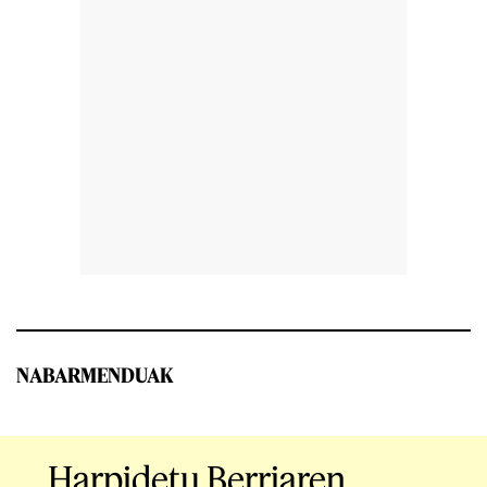
NABARMENDUAK
Harpidetu Berriaren