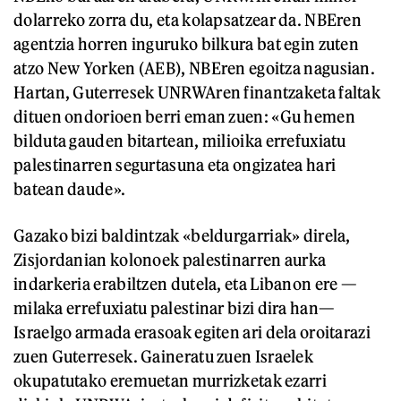
dolarreko zorra du, eta kolapsatzear da. NBEren
agentzia horren inguruko bilkura bat egin zuten
atzo New Yorken (AEB), NBEren egoitza nagusian.
Hartan, Guterresek UNRWAren finantzaketa faltak
dituen ondorioen berri eman zuen: «Gu hemen
bilduta gauden bitartean, milioika errefuxiatu
palestinarren segurtasuna eta ongizatea hari
batean daude».
Gazako bizi baldintzak «beldurgarriak» direla,
Zisjordanian kolonoek palestinarren aurka
indarkeria erabiltzen dutela, eta Libanon ere —
milaka errefuxiatu palestinar bizi dira han—
Israelgo armada erasoak egiten ari dela oroitarazi
zuen Guterresek. Gaineratu zuen Israelek
okupatutako eremuetan murrizketak ezarri