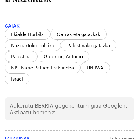
GAIAK
Ekialde Hurbila
Gerrak eta gatazkak
Nazioarteko politika
Palestinako gatazka
Palestina
Guterres, Antonio
NBE Nazio Batuen Erakundea
UNRWA
Israel
Aukeratu
BERRIA
gogoko iturri gisa Googlen.
Aktibatu hemen
IRUZKINAK
Ez dago iruzkinik