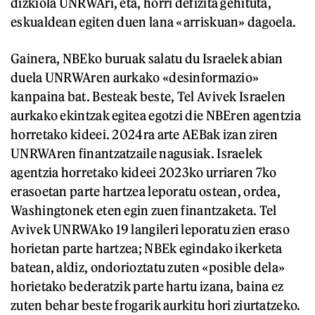
dizkiola UNRWAri, eta, horri defizita gehituta,
eskualdean egiten duen lana «arriskuan» dagoela.
Gainera, NBEko buruak salatu du Israelek abian
duela UNRWAren aurkako «desinformazio»
kanpaina bat. Besteak beste, Tel Avivek Israelen
aurkako ekintzak egitea egotzi die NBEren agentzia
horretako kideei. 2024ra arte AEBak izan ziren
UNRWAren finantzatzaile nagusiak. Israelek
agentzia horretako kideei 2023ko urriaren 7ko
erasoetan parte hartzea leporatu ostean, ordea,
Washingtonek eten egin zuen finantzaketa. Tel
Avivek UNRWAko 19 langileri leporatu zien eraso
horietan parte hartzea; NBEk egindako ikerketa
batean, aldiz, ondorioztatu zuten «posible dela»
horietako bederatzik parte hartu izana, baina ez
zuten behar beste frogarik aurkitu hori ziurtatzeko.