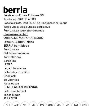
Berria.eus - Euskal Editorea SM
Telefonoa: 943 30 40 30
Bezero arreta: 943 30 43 45 | laguna@berria.eus
Webgunea:
webgunea@berria.eus
Publizitatea:
publi@bidera.eus
Harremanetan jarri
ORRIALDE KORPORATIBOAK
Ezagutu BERRIA Taldea
BERRIA berri bloga
Publizitatea
Galdera-erantzunak
Kontratazioak
Sarebide
LEGEA
Lege informazioa
Pribatutasun politika
Cookieak
cc Lizentzia
Kanal etikoa
BESTELAKO ZERBITZUAK
Bidera zerbitzuak
Midas Media
JARRAITU