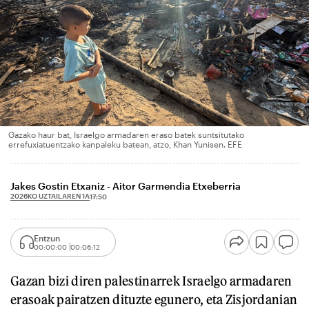
Gazako haur bat, Israelgo armadaren eraso batek suntsitutako
errefuxiatuentzako kanpaleku batean, atzo, Khan Yunisen. EFE
Jakes Gostin Etxaniz - Aitor Garmendia Etxeberria
2026KO UZTAILAREN 1A
17:50
Entzun
00:00:00
00:06:12
Gazan bizi diren palestinarrek Israelgo armadaren
erasoak pairatzen dituzte egunero, eta Zisjordanian