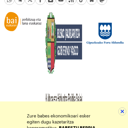
Zure babes ekonomikoari esker
egiten dugu kazetaritza
konprometitua.
BABESTU BERRIA