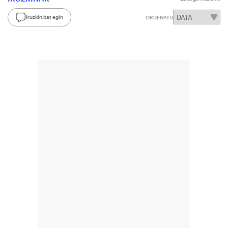
Iruzkin bat egin
ORDENATU