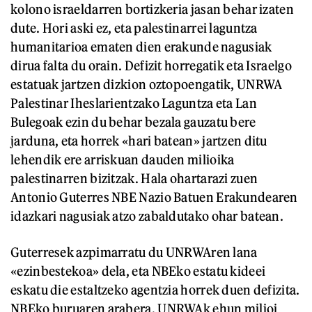
kolono israeldarren bortizkeria jasan behar izaten
dute. Hori aski ez, eta palestinarrei laguntza
humanitarioa ematen dien erakunde nagusiak
dirua falta du orain. Defizit horregatik eta Israelgo
estatuak jartzen dizkion oztopoengatik, UNRWA
Palestinar Iheslarientzako Laguntza eta Lan
Bulegoak ezin du behar bezala gauzatu bere
jarduna, eta horrek «hari batean» jartzen ditu
lehendik ere arriskuan dauden milioika
palestinarren bizitzak. Hala ohartarazi zuen
Antonio Guterres NBE Nazio Batuen Erakundearen
idazkari nagusiak atzo zabaldutako ohar batean.
Guterresek azpimarratu du UNRWAren lana
«ezinbestekoa» dela, eta NBEko estatu kideei
eskatu die estaltzeko agentzia horrek duen defizita.
NBEko buruaren arabera, UNRWAk ehun milioi