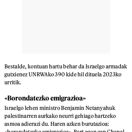
Bestalde, kontuan hartu behar da Israelgo armadak
gutxienez UNRWAko 390 kide hil dituela 2023ko
urritik.
«Borondatezko emigrazioa»
Israelgo lehen ministro Benjamin Netanyahuk
palestinarren aurkako neurri gehiago hartzeko
asmoa adierazi du. Haren azken burutazioa:
«borondatezko emigrazioa». Bart egon zen Chanel