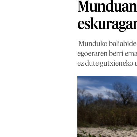
Munduan g
eskuragar
'Munduko baliabide 
egoeraren berri ema
ez dute gutxieneko u