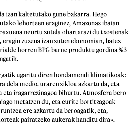
 da izan kaltetutako gune bakarra. Hego
tutako lehorteen eraginez, Amazonas ibaian
 baxuena neurtu zutela ohartarazi du txostenak
, eragin zuzena izan zuten ekonomian, batez
rrialde horren BPG barne produktu gordina %3
ngatik.
rgatik ugaritu diren hondamendi klimatikoak:
a dela medio, uraren zikloa azkartu da, eta
a eta iragarrezinagoa bihurtu. Atmosfera bero
iago metatzen du, eta eurite bortitzagoak
rruntzea ere azkartu da beroagatik, eta,
horteak pairatzeko aukerak handitu dira».