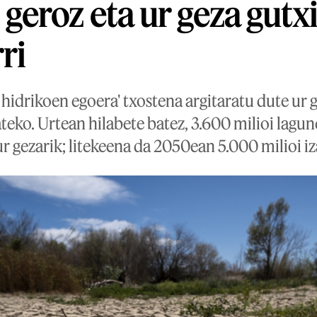
eroz eta ur geza gutx
ri
hidrikoen egoera' txostena argitaratu dute ur
teko. Urtean hilabete batez, 3.600 milioi lagu
r gezarik; litekeena da 2050ean 5.000 milioi iz