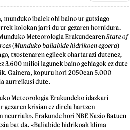
, munduko ibaiek ohi baino ur gutxiago
rrek kolokan jarri du ur gezaren hornidura.
u Munduko Meteorologia Erakundearen
State of
rces
(
Munduko baliabide hidrikoen egoera
)
ago, txostenaren egileek ohartarazi dutenez,
ez 3.600 milioi lagunek baino gehiagok ez dute
rik. Gainera, kopuru hori 2050ean 5.000
la aurreikusi dute.
uko Meteorologia Erakundeko idazkari
r gezaren krisian ez direla hartzen
n neurriak». Erakunde hori NBE Nazio Batuen
ia bat da. «Baliabide hidrikoak klima