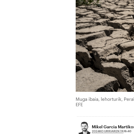
Muga ibaia, lehorturik, Per
EFE
Mikel Garcia Martik
2024KO URRIAREN 7A
15:40