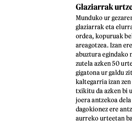
Glaziarrak urtze
Munduko ur gezaren
glaziarrak eta elurr
ordea, kopuruak beh
areagotzea. Izan ere
abuztura egindako n
zutela azken 50 urt
gigatona ur galdu zi
kaltegarria izan ze
txikitu da azken bi 
joera antzekoa dela
dagokionez ere antze
aurreko urteetan bai