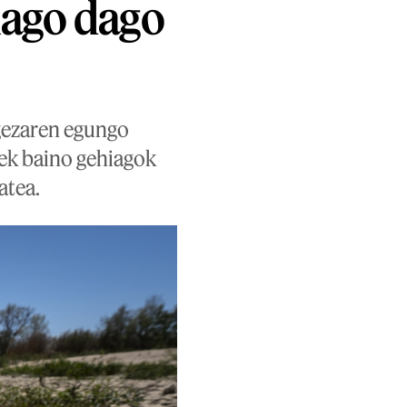
iago dago
 gezaren egungo
nek baino gehiagok
atea.