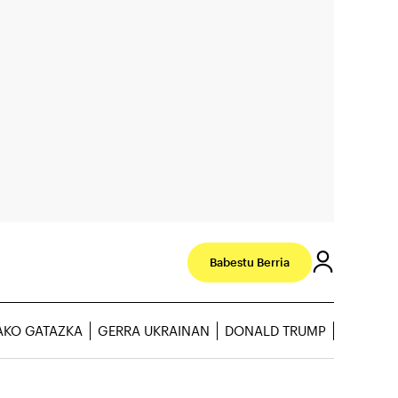
Babestu Berria
AKO GATAZKA
GERRA UKRAINAN
DONALD TRUMP