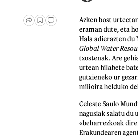
Azken bost urteetan
eraman dute, eta ho
Hala adierazten d
Global Water Resou
txostenak. Are gehi
urtean hilabete bat
gutxieneko ur geza
milioira helduko de
Celeste Saulo Mund
nagusiak salatu du u
«beharrezkoak dire
Erakundearen agentz