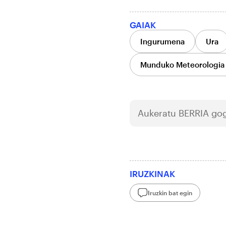
GAIAK
Ingurumena
Ura
Munduko Meteorologia
Aukeratu
BERRIA
gog
IRUZKINAK
Iruzkin bat egin