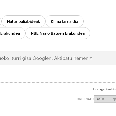
Natur baliabideak
Klima larrialdia
 Erakundea
NBE Nazio Batuen Erakundea
oko iturri gisa Googlen.
Aktibatu hemen
Ez dago iruzkin
ORDENATU