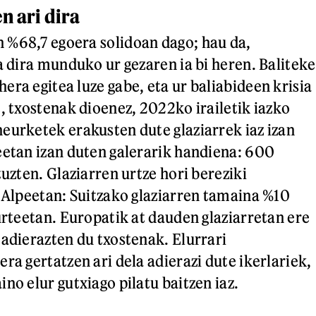
n ari dira
 %68,7 egoera solidoan dago; hau da,
a dira munduko ur gezaren ia bi heren. Baliteke
era egitea luze gabe, eta ur baliabideen krisia
, txostenak dioenez, 2022ko irailetik iazko
eurketek erakusten dute glaziarrek iaz izan
eetan izan duten galerarik handiena: 600
tuzten. Glaziarren urtze hori bereziki
n Alpeetan: Suitzako glaziarren tamaina %10
urteetan. Europatik at dauden glaziarretan ere
 adierazten du txostenak. Elurrari
ra gertatzen ari dela adierazi dute ikerlariek,
no elur gutxiago pilatu baitzen iaz.