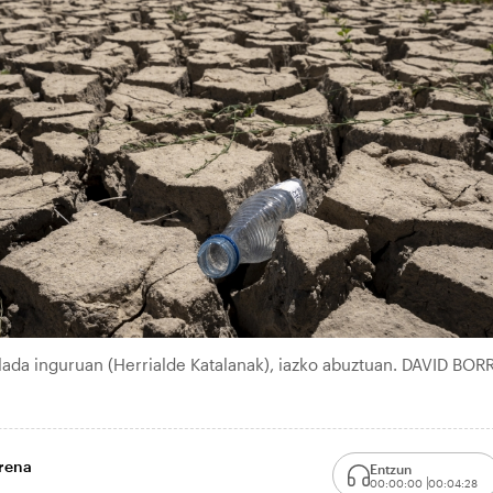
alada inguruan (Herrialde Katalanak), iazko abuztuan. DAVID BOR
orena
Entzun
00:00:00
00:04:28