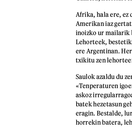
Afrika, hala ere, ez
Amerikan iaz gerta
inoizko ur mailarik
Lehorteek, bestetik
ere Argentinan. He
txikitu zen lehortee
Saulok azaldu du ze
«Tenperaturen igoer
askoz irregularrago
batek hezetasun geh
eragin. Bestalde, lu
horrekin batera, le