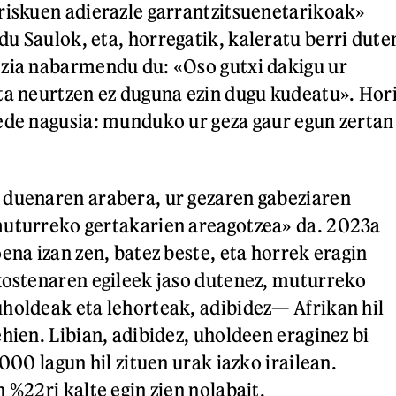
riskuen adierazle garrantzitsuenetarikoak»
u Saulok, eta, horregatik, kaleratu berri dute
zia nabarmendu du: «Oso gutxi dakigu ur
ta neurtzen ez duguna ezin dugu kudeatu». Hor
ede nagusia: munduko ur geza gaur egun zertan
 duenaren arabera, ur gezaren gabeziaren
muturreko gertakarien areagotzea» da. 2023a
ena izan zen, batez beste, eta horrek eragin
xostenaren egileek jaso dutenez, muturreko
holdeak eta lehorteak, adibidez— Afrikan hil
hien. Libian, adibidez, uholdeen eraginez bi
.000 lagun hil zituen urak iazko irailean.
 %22ri kalte egin zien nolabait.