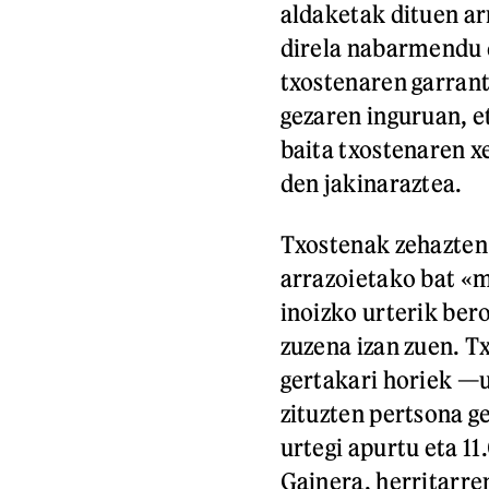
aldaketak dituen ar
direla nabarmendu d
txostenaren garrant
gezaren inguruan, e
baita txostenaren x
den jakinaraztea.
Txostenak zehazten
arrazoietako bat «
inoizko urterik bero
zuzena izan zuen. T
gertakari horiek —u
zituzten pertsona ge
urtegi apurtu eta 11
Gainera, herritarren