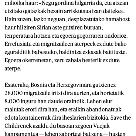
milioika haur: «Negu gordina hilgarria da, eta atzean
utzitako gatazkak bezain arriskutsua izan daiteke».
Hain zuzen, iazko neguan, desplazatutako hamabost
haur hil ziren Sirian aste gutxiren buruan,
tenperatura hotzen eta egoera gogorraren ondorioz.
Errefuxiatu eta migratzaileen aterpeek ez dute balio
eguralditik babesteko, baldintza eskasak baitituzte.
Egoera okerrenetan, zeru zabala besterik ez dute
aterpe.
Esaterako, Bosnia eta Herzegovinara gutxienez
28.000 migratzaile iritsi dira aurten, eta horietatik
8.000 inguru han daude oraindik. Lehen elur
malutak erori dira han, eta eraikin abandonatuak
edota kontainerrak dira iheslarien bizitokia. Save the
Childrenek azaldu du basoan zegoen Vucjak
kanpamentua —lehen zabortegi bat zena— husten