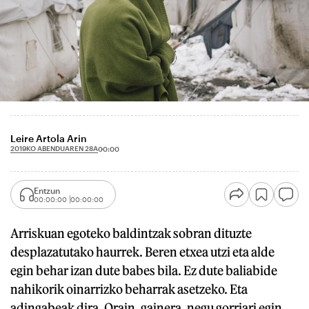
Leire Artola Arin
2019KO ABENDUAREN 28A
00:00
Entzun
00:00:00
00:00:00
Arriskuan egoteko baldintzak sobran dituzte
desplazatutako haurrek. Beren etxea utzi eta alde
egin behar izan dute babes bila. Ez dute baliabide
nahikorik oinarrizko beharrak asetzeko. Eta
adingabeak dira. Orain, gainera, negu gorriari egin