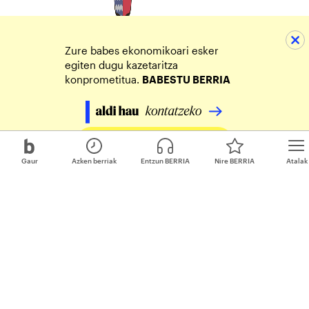
Zure babes ekonomikoari esker
egiten dugu kazetaritza
konprometitua.
BABESTU BERRIA
Egin zure ekarpena
Gaur
Azken berriak
Entzun BERRIA
Nire BERRIA
Atalak