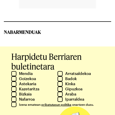
NABARMENDUAK
Harpidetu Berriaren
buletinetara
Mendia
Arratsaldekoa
Goizekoa
Badok
Astekaria
Kinka
Kazetaritza
Gipuzkoa
Bizkaia
Araba
Nafarroa
Iparraldea
Izena ematean
pribatutasun politika
onartzen duzu.