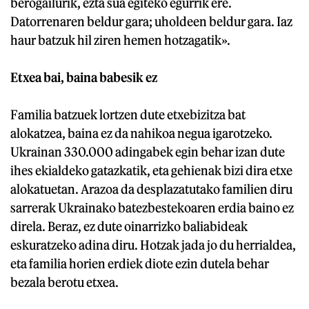
berogailurik, ezta sua egiteko egurrik ere.
Datorrenaren beldur gara; uholdeen beldur gara. Iaz
haur batzuk hil ziren hemen hotzagatik».
Etxea bai, baina babesik ez
Familia batzuek lortzen dute etxebizitza bat
alokatzea, baina ez da nahikoa negua igarotzeko.
Ukrainan 330.000 adingabek egin behar izan dute
ihes ekialdeko gatazkatik, eta gehienak bizi dira etxe
alokatuetan. Arazoa da desplazatutako familien diru
sarrerak Ukrainako batezbestekoaren erdia baino ez
direla. Beraz, ez dute oinarrizko baliabideak
eskuratzeko adina diru. Hotzak jada jo du herrialdea,
eta familia horien erdiek diote ezin dutela behar
bezala berotu etxea.