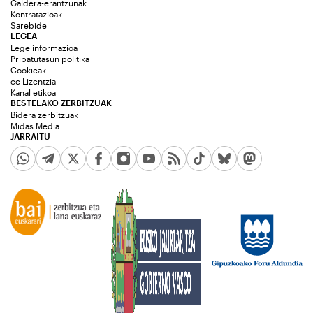
Galdera-erantzunak
Kontratazioak
Sarebide
LEGEA
Lege informazioa
Pribatutasun politika
Cookieak
cc Lizentzia
Kanal etikoa
BESTELAKO ZERBITZUAK
Bidera zerbitzuak
Midas Media
JARRAITU