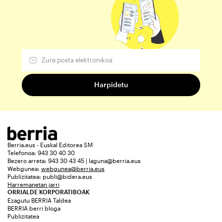
Berria.eus - Euskal Editorea SM
Telefonoa: 943 30 40 30
Bezero arreta: 943 30 43 45 | laguna@berria.eus
Webgunea:
webgunea@berria.eus
Publizitatea:
publi@bidera.eus
Harremanetan jarri
ORRIALDE KORPORATIBOAK
Ezagutu BERRIA Taldea
BERRIA berri bloga
Publizitatea