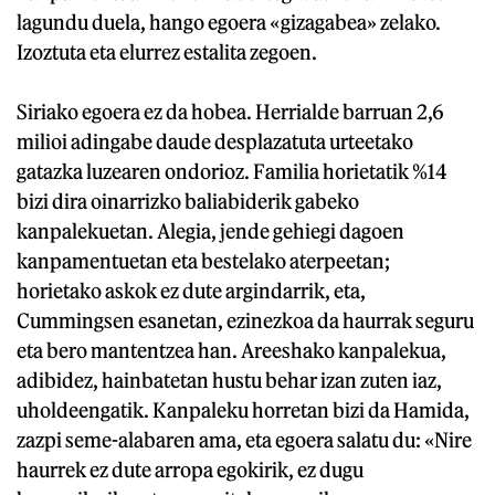
lagundu duela, hango egoera «gizagabea» zelako.
Izoztuta eta elurrez estalita zegoen.
Siriako egoera ez da hobea. Herrialde barruan 2,6
milioi adingabe daude desplazatuta urteetako
gatazka luzearen ondorioz. Familia horietatik %14
bizi dira oinarrizko baliabiderik gabeko
kanpalekuetan. Alegia, jende gehiegi dagoen
kanpamentuetan eta bestelako aterpeetan;
horietako askok ez dute argindarrik, eta,
Cummingsen esanetan, ezinezkoa da haurrak seguru
eta bero mantentzea han. Areeshako kanpalekua,
adibidez, hainbatetan hustu behar izan zuten iaz,
uholdeengatik. Kanpaleku horretan bizi da Hamida,
zazpi seme-alabaren ama, eta egoera salatu du: «Nire
haurrek ez dute arropa egokirik, ez dugu