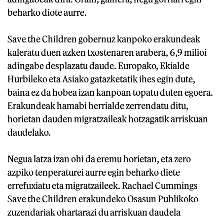
beharko diote aurre.
Save the Children gobernuz kanpoko erakundeak
kaleratu duen azken txostenaren arabera, 6,9 milioi
adingabe desplazatu daude. Europako, Ekialde
Hurbileko eta Asiako gatazketatik ihes egin dute,
baina ez da hobea izan kanpoan topatu duten egoera.
Erakundeak hamabi herrialde zerrendatu ditu,
horietan dauden migratzaileak hotzagatik arriskuan
daudelako.
Negua latza izan ohi da eremu horietan, eta zero
azpiko tenperaturei aurre egin beharko diete
errefuxiatu eta migratzaileek. Rachael Cummings
Save the Children erakundeko Osasun Publikoko
zuzendariak ohartarazi du arriskuan daudela