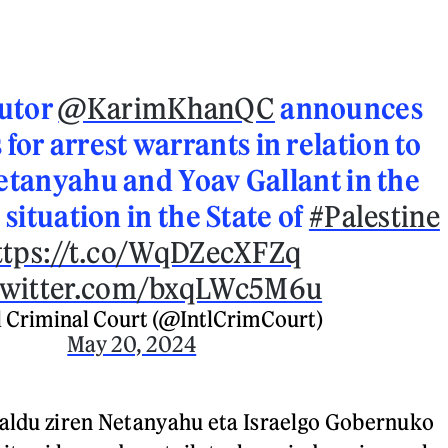
utor
@KarimKhanQC
announces
 for arrest warrants in relation to
tanyahu and Yoav Gallant in the
 situation in the State of
#Palestine
ttps://t.co/WqDZecXFZq
twitter.com/bxqLWc5M6u
l Criminal Court (@IntlCrimCourt)
May 20, 2024
baldu ziren Netanyahu eta Israelgo Gobernuko