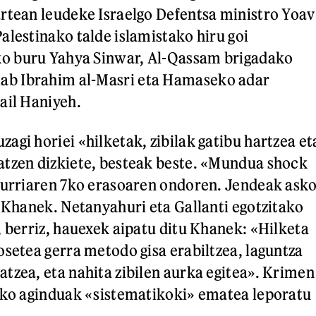
rtean leudeke Israelgo Defentsa ministro Yoav
alestinako talde islamistako hiru goi
o buru Yahya Sinwar, Al-Qassam brigadako
b Ibrahim al-Masri eta Hamaseko adar
ail Haniyeh.
agi horiei «hilketak, zibilak gatibu hartzea et
atzen dizkiete, besteak beste. «Mundua shock
 urriaren 7ko erasoaren ondoren. Jendeak ask
u Khanek. Netanyahuri eta Gallanti egotzitako
, berriz, hauexek aipatu ditu Khanek: «Hilketa
osetea gerra metodo gisa erabiltzea, laguntza
tzea, eta nahita zibilen aurka egitea». Krimen
eko aginduak «sistematikoki» ematea leporatu