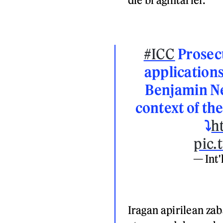
#ICC
Prosec
applications
Benjamin Ne
context of the
⤵️
h
pic.
— Int'
Iragan apirilean za