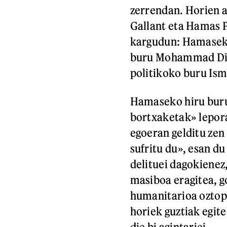
zerrendan. Horien a
Gallant eta Hamas P
kargudun: Hamasek
buru Mohammad Dia
politikoko buru Ism
Hamaseko hiru buruz
bortxaketak» lepor
egoeran gelditu zen
sufritu du», esan d
delituei dagokienez
masiboa eragitea, g
humanitarioa oztopa
horiek guztiak egit
die bi agintariei.