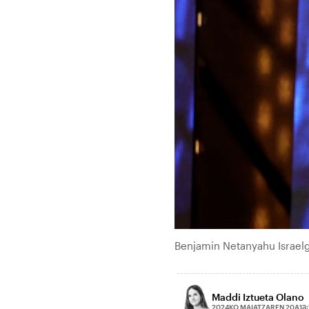
Benjamin Netanyahu Israelg
Maddi Iztueta Olano
2024KO MAIATZAREN 20A
13: