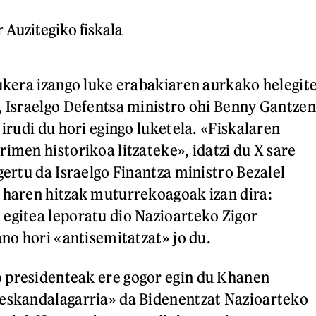
 Auzitegiko fiskala
aukera izango luke erabakiaren aurkako helegit
, Israelgo Defentsa ministro ohi Benny Gantzen
 irudi du hori egingo luketela. «Fiskalaren
imen historikoa litzateke», idatzi du X sare
gertu da Israelgo Finantza ministro Bezalel
 haren hitzak muturrekoagoak izan dira:
egitea leporatu dio Nazioarteko Zigor
ano hori «antisemitatzat» jo du.
 presidenteak ere gogor egin du Khanen
«eskandalagarria» da Bidenentzat Nazioarteko