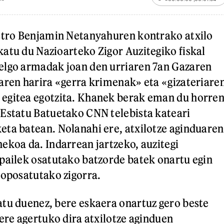
istro Benjamin Netanyahuren kontrako atxilo
atu du Nazioarteko Zigor Auzitegiko fiskal
elgo armadak joan den urriaren 7an Gazaren
aren harira «gerra krimenak» eta «gizateriare
egitea egotzita. Khanek berak eman du horre
Estatu Batuetako CNN telebista kateari
ta batean. Nolanahi ere, atxilotze aginduaren
ekoa da. Indarrean jartzeko, auzitegi
pailek osatutako batzorde batek onartu egin
roposatutako zigorra.
tu duenez, bere eskaera onartuz gero beste
 ere agertuko dira atxilotze aginduen