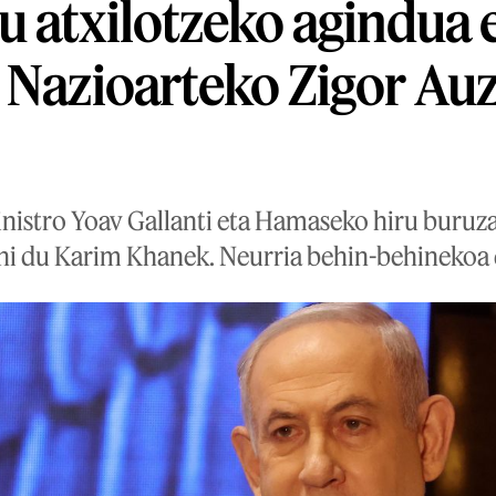
u atxilotzeko agindua
 Nazioarteko Zigor Auz
nistro Yoav Gallanti eta Hamaseko hiru buruzag
hi du Karim Khanek. Neurria behin-behinekoa 