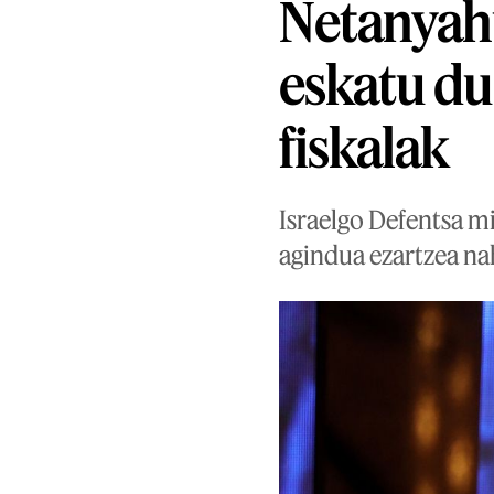
Netanyah
eskatu du
fiskalak
Israelgo Defentsa mi
agindua ezartzea na