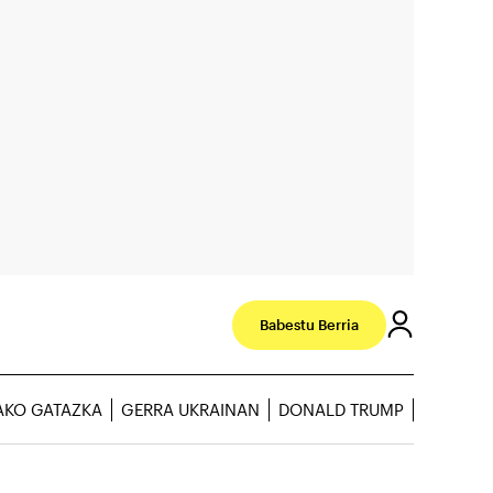
Babestu Berria
AKO GATAZKA
GERRA UKRAINAN
DONALD TRUMP