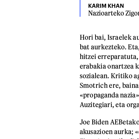
KARIM KHAN
Nazioarteko Zigor
Hori bai, Israelek 
bat aurkezteko. Eta
hitzei erreparatuta,
erabakia onartzea kr
sozialean. Kritiko a
Smotrich ere, baina
«propaganda nazia» 
Auzitegiari, eta org
Joe Biden AEBetako
akusazioen aurka; 