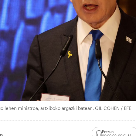
o lehen ministroa, artxiboko argazki batean. GIL COHEN / EFE
Entzun
15
00:00:00
00:01:34