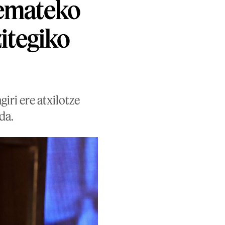
 emateko
itegiko
iri ere atxilotze
da.