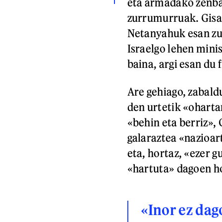
eta armadako zenba
zurrumurruak. Gisa 
Netanyahuk esan zue
Israelgo lehen mini
baina, argi esan du 
Are gehiago, zabal
den urtetik «oharta
«behin eta berriz»,
galaraztea «nazioar
eta, hortaz, «ezer g
«hartuta» dagoen h
«Inor ez dag