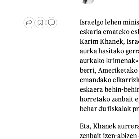
Israelgo lehen min
eskaria emateko esk
Karim Khanek, Isra
aurka hasitako gerr
aurkako krimenak» 
berri, Ameriketako 
emandako elkarrizke
eskaera behin-behin
horretako zenbait e
behar du fiskalak p
Eta, Khanek aurrera
zenbait izen-abizen