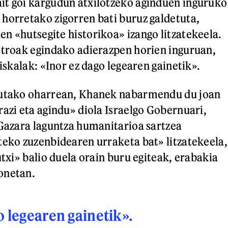
it goi kargudun atxilotzeko aginduen inguruko
horretako zigorren bati buruz galdetuta,
n «hutsegite historikoa» izango litzatekeela.
stroak egindako adierazpen horien inguruan,
fiskalak: «Inor ez dago legearen gainetik».
dutako oharrean, Khanek nabarmendu du joan
razi eta agindu» diola Israelgo Gobernuari,
 Gazara laguntza humanitarioa sartzea
teko zuzenbidearen urraketa bat» litzatekeela,
utxi» balio duela orain buru egiteak, erabakia
onetan.
o legearen gainetik».