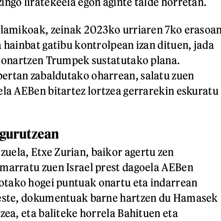
ingo liratekeela egon aginte talde horretan.
slamikoak, zeinak 2023ko urriaren 7ko erasoa
a hainbat gatibu kontrolpean izan dituen, jada
a onartzen Trumpek sustatutako plana.
ertan zabaldutako oharrean, salatu zuen
ela AEBen bitartez lortzea gerrarekin eskuratu
egurutzean
ela, Etxe Zurian, baikor agertu zen
marratu zuen Israel prest dagoela AEBen
tako hogei puntuak onartu eta indarrean
beste, dokumentuak barne hartzen du Hamasek
zea, eta baliteke horrela Bahituen eta