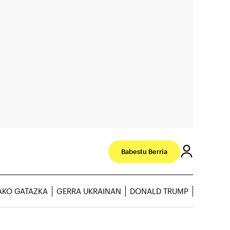
Babestu Berria
AKO GATAZKA
GERRA UKRAINAN
DONALD TRUMP