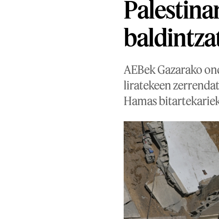
Palestina
baldintz
AEBek Gazarako ondu
liratekeen zerrendat
Hamas bitartekarieki