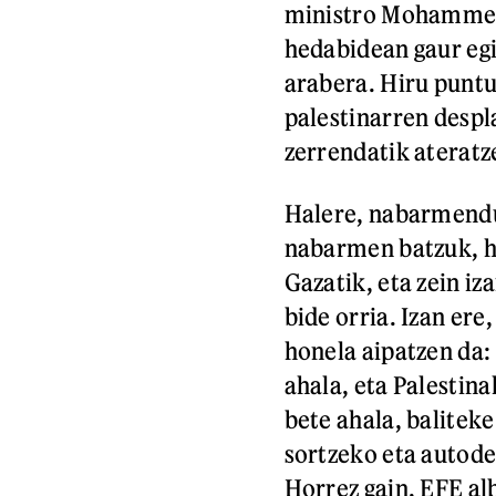
ministro Mohammed
hedabidean gaur eg
arabera. Hiru puntu
palestinarren desp
zerrendatik ateratz
Halere, nabarmendu
nabarmen batzuk, ha
Gazatik, eta zein i
bide orria. Izan e
honela aipatzen da:
ahala, eta Palestin
bete ahala, balitek
sortzeko eta autode
Horrez gain, EFE alb