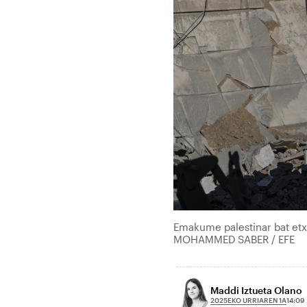
Emakume palestinar bat etxe
MOHAMMED SABER / EFE
Maddi Iztueta Olano
2025EKO URRIAREN 1A
14:09