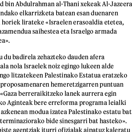
 bin Abdulrahman al-Thani xekeak Al-Jazeer
indako elkarrizketa batean esan duenaren
 horiek lirateke «Israelen erasoaldia etetea,
lazamendua saihestea eta Israelgo armada
ea».
 du badirela zehazteko dauden afera
la nola Israelek noiz egingo lukeen alde
zango litzatekeen Palestinako Estatua eratzeko
re, proposamenaren hemeretzigarren puntuan
 «Gaza berreraikitzeko lanek aurrera egin
ako Aginteak bere erreforma programa leialki
e azkenean modua izatea Palestinako estatu bat
terminaziorako bide sinesgarri bat hasteko».
iste agentziak iturri ofizialak aipatuz kaleratu