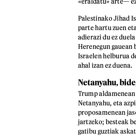
«eraldatu» arte— ez
Palestinako Jihad I
parte hartu zuen et
adierazi du ez duel
Herenegun gauean b
Israelen helburua d
ahal izan ez duena.
Netanyahu, bid
Trump aldamenean zu
Netanyahu, eta azpi
proposamenean jaso
jartzeko; besteak 
gatibu guztiak askat