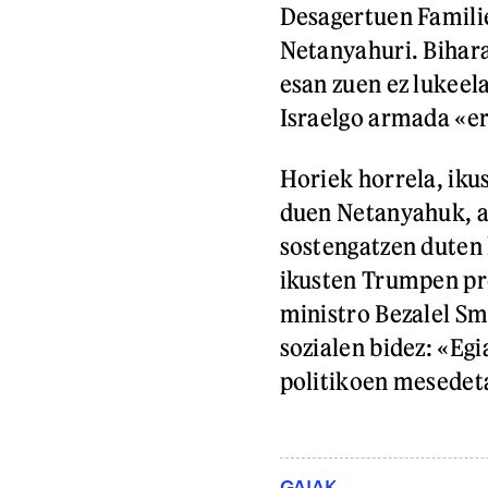
Desagertuen Familie
Netanyahuri. Bihar
esan zuen ez lukeel
Israelgo armada «er
Horiek horrela, iku
duen Netanyahuk, ai
sostengatzen duten 
ikusten Trumpen pr
ministro Bezalel Sm
sozialen bidez: «Egi
politikoen mesedet
GAIAK