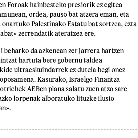
n Foroak hainbesteko presiorik ez egitea
amunean, ordea, pauso bat atzera eman, eta
a onartuko Palestinako Estatu bat sortzea, ezta
abat» zerrendatik ateratzea ere.
si beharko da azkenean zer jarrera hartzen
ntzat hartuta bere gobernu taldea
kide ultraeskuindarrek ez dutela begi onez
oposamena. Kasurako, Israelgo Finantza
otrichek AEBen plana salatu zuen atzo sare
azko lorpenak alboratuko lituzke ilusio
an».