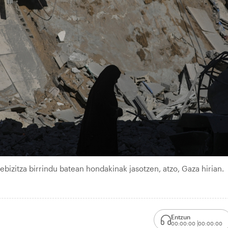
bizitza birrindu batean hondakinak jasotzen, atzo, Gaza hirian.
Entzun
00:00:00
00:00:00