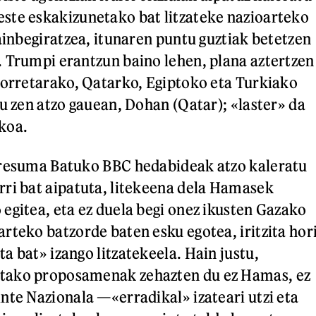
ste eskakizunetako bat litzateke nazioarteko
gainbegiratzea, itunaren puntu guztiak betetzen
 Trumpi erantzun baino lehen, plana aztertzen
horretarako, Qatarko, Egiptoko eta Turkiako
du zen atzo gauean, Dohan (Qatar); «laster» da
ekoa.
rresuma Batuko BBC hedabideak atzo kaleratu
ri bat aipatuta, litekeena dela Hamasek
egitea, eta ez duela begi onez ikusten Gazako
rteko batzorde baten esku egotea, iritzita hor
a bat» izango litzatekeela. Hain justu,
tako proposamenak zehazten du ez Hamas, ez
nte Nazionala —«erradikal» izateari utzi eta