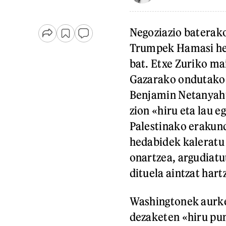
Negoziazio baterak
Trumpek Hamasi hel
bat. Etxe Zuriko ma
Gazarako ondutako 
Benjamin Netanyahu
zion «hiru eta lau e
Palestinako erakund
hedabidek kaleratu 
onartzea, argudiatut
dituela aintzat har
Washingtonek aurke
dezaketen «hiru pun