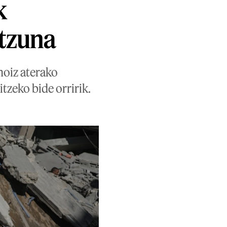
k
tzuna
noiz aterako
itzeko bide orririk.