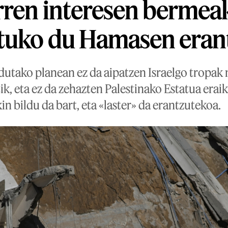
rren interesen bermea
atuko du Hamasen eran
tako planean ez da aipatzen Israelgo tropak 
ik, eta ez da zehazten Palestinako Estatua eraik
n bildu da bart, eta «laster» da erantzutekoa.