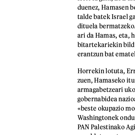
duenez, Hamasen be
talde batek Israel 
dituela bermatzeko.
ari da Hamas, eta, 
bitartekariekin bil
erantzun bat emat
Horrekin lotuta, E
zuen, Hamaseko itur
armagabetzeari uko 
gobernabidea nazioa
«beste okupazio mot
Washingtonek ondu
PAN Palestinako Agi