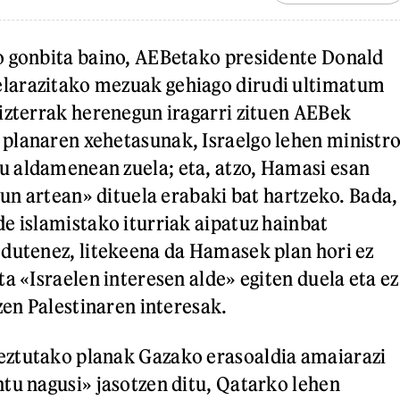
o gonbita baino, AEBetako presidente Donald
arazitako mezuak gehiago dirudi ultimatum
izterrak herenegun iragarri zituen AEBek
planaren xehetasunak, Israelgo lehen ministr
 aldamenean zuela; eta, atzo, Hamasi esan
gun artean» dituela erabaki bat hartzeko. Bada,
e islamistako iturriak aipatuz hainbat
dutenez, litekeena da Hamasek plan hori ez
a «Israelen interesen alde» egiten duela eta ez
tzen Palestinaren interesak.
ztutako planak Gazako erasoaldia amaiarazi
tu nagusi» jasotzen ditu, Qatarko lehen