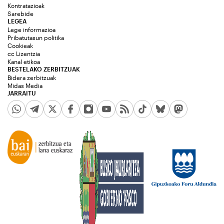
Kontratazioak
Sarebide
LEGEA
Lege informazioa
Pribatutasun politika
Cookieak
cc Lizentzia
Kanal etikoa
BESTELAKO ZERBITZUAK
Bidera zerbitzuak
Midas Media
JARRAITU