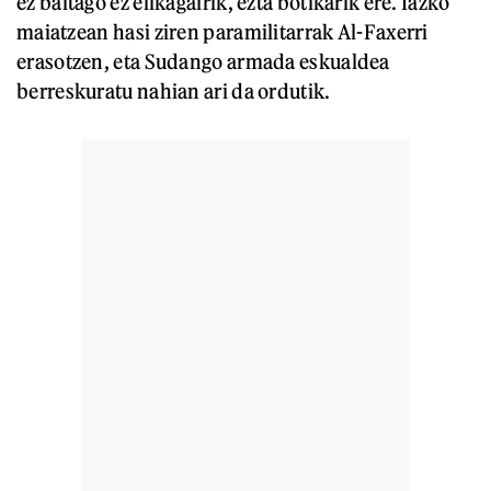
ez baitago ez elikagairik, ezta botikarik ere. Iazko
maiatzean hasi ziren paramilitarrak Al-Faxerri
erasotzen, eta Sudango armada eskualdea
berreskuratu nahian ari da ordutik.