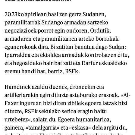
2023ko apirilean hasi zen gerra Sudanen,
paramilitarrak Sudango armadan sartzeko
negoziazioek porrot egin ondoren. Ordutik,
armadaren eta paramilitarren arteko borrokak
egunerokoak dira. Bi zatitan banatua dago Sudan:
Iparraldea eta ekialdea armadak kontrolatzen ditu,
eta hegoaldeko hainbat zati eta Darfur eskualdeko
eremu handi bat, berriz, RSFk.
Hamdinek azaldu duenez, droneekin eta
artilleriarekin egin dituzte asteburuko erasoak. «Al-
Faxer inguruan bizi diren zibilek egoera latzak bizi
dituzte, RSFk sekulako setioa eragin baitu
urtebetez», salatu du. Egoera humanitarioa,
gainera, «tamalgarria» eta «eskasa» dela argitu du,