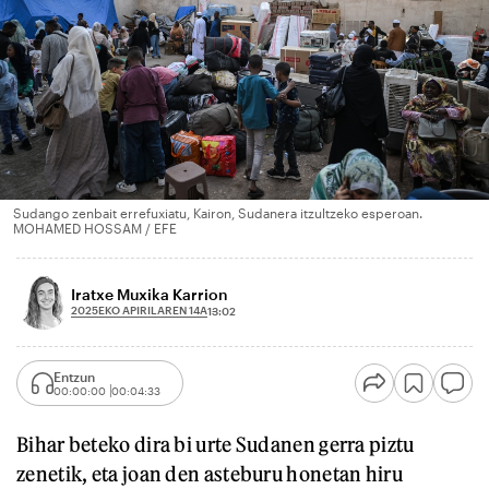
Sudango zenbait errefuxiatu, Kairon, Sudanera itzultzeko esperoan.
MOHAMED HOSSAM / EFE
Iratxe Muxika Karrion
2025EKO APIRILAREN 14A
13:02
Entzun
00:00:00
00:04:33
Bihar beteko dira bi urte Sudanen gerra piztu
zenetik, eta joan den asteburu honetan hiru