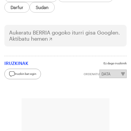
Darfur
Sudan
Aukeratu
BERRIA
gogoko iturri gisa Googlen.
Aktibatu hemen
IRUZKINAK
Ez dago iruzkinik
Iruzkin bat egin
ORDENATU