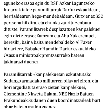
eguneko erasoa egin du RSF Azkar Laguntzeko
Indarrak talde paramilitarrak Darfur eskualdean,
herrialdearen hego-mendebaldean. Gutxienez 350
pertsona hil dira, eta ehunka zauritu zenbatu
dituzte. Paramilitarrek desplazatuen kanpalekuei
egin diete eraso; Zamzam eta Abu Xuk eremuei,
bereziki, baina baita mendebaldeko Al Faxer
hiriari ere, Babaker Hamdin Darfur eskualdeko
Osasun ministroak prentsaurreko batean
jakinarazi duenez.
Paramilitarrak «kanpalekuetan ezkutatutako
Sudango armadako militarren bila» ari ziren, eta
hori argudiatuta eraso zieten kanpalekuei,
Clementine Nkweta-Salami NBE Nazio Batuen
Erakundeak Sudanen duen koordinatzaileak bart
ohar batean azaldu zuenez.