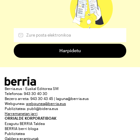
Berria.eus - Euskal Editorea SM
Telefonoa: 943 30 40 30
Bezero arreta: 943 30 43 45 | laguna@berria.eus
Webgunea:
webgunea@berria.eus
Publizitatea:
publi@bidera.eus
Harremanetan jarri
ORRIALDE KORPORATIBOAK
Ezagutu BERRIA Taldea
BERRIA berri bloga
Publizitatea
Galdera-erantzunak