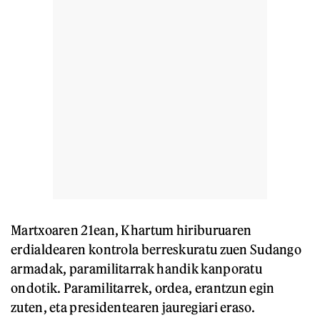
Martxoaren 21ean, Khartum hiriburuaren
erdialdearen kontrola berreskuratu zuen Sudango
armadak, paramilitarrak handik kanporatu
ondotik. Paramilitarrek, ordea, erantzun egin
zuten, eta presidentearen jauregiari eraso.