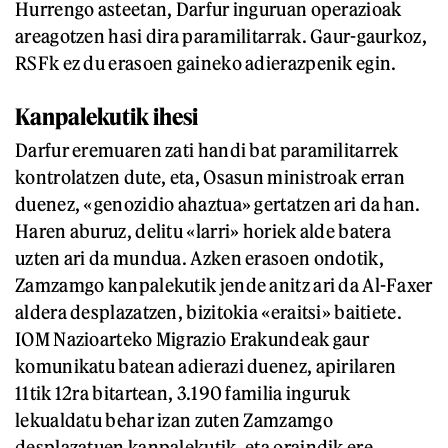
Hurrengo asteetan, Darfur inguruan operazioak
areagotzen hasi dira paramilitarrak. Gaur-gaurkoz,
RSFk ez du erasoen gaineko adierazpenik egin.
Kanpalekutik ihesi
Darfur eremuaren zati handi bat paramilitarrek
kontrolatzen dute, eta, Osasun ministroak erran
duenez, «genozidio ahaztua» gertatzen ari da han.
Haren aburuz, delitu «larri» horiek alde batera
uzten ari da mundua. Azken erasoen ondotik,
Zamzamgo kanpalekutik jende anitz ari da Al-Faxer
aldera desplazatzen, bizitokia «eraitsi» baitiete.
IOM Nazioarteko Migrazio Erakundeak gaur
komunikatu batean adierazi duenez, apirilaren
11tik 12ra bitartean, 3.190 familia inguruk
lekualdatu behar izan zuten Zamzamgo
desplazatuen kanpalekutik, eta oraindik ere