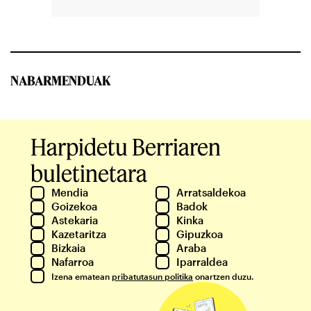
NABARMENDUAK
Harpidetu Berriaren
buletinetara
Mendia
Arratsaldekoa
Goizekoa
Badok
Astekaria
Kinka
Kazetaritza
Gipuzkoa
Bizkaia
Araba
Nafarroa
Iparraldea
Izena ematean
pribatutasun politika
onartzen duzu.