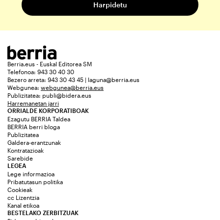
Berria.eus - Euskal Editorea SM
Telefonoa: 943 30 40 30
Bezero arreta: 943 30 43 45 | laguna@berria.eus
Webgunea:
webgunea@berria.eus
Publizitatea:
publi@bidera.eus
Harremanetan jarri
ORRIALDE KORPORATIBOAK
Ezagutu BERRIA Taldea
BERRIA berri bloga
Publizitatea
Galdera-erantzunak
Kontratazioak
Sarebide
LEGEA
Lege informazioa
Pribatutasun politika
Cookieak
cc Lizentzia
Kanal etikoa
BESTELAKO ZERBITZUAK