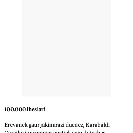
100.000 iheslari
Erevanek gaur jakinarazi duenez, Karabakh
Garaiko ia armeniar guztiek egin dute ihes