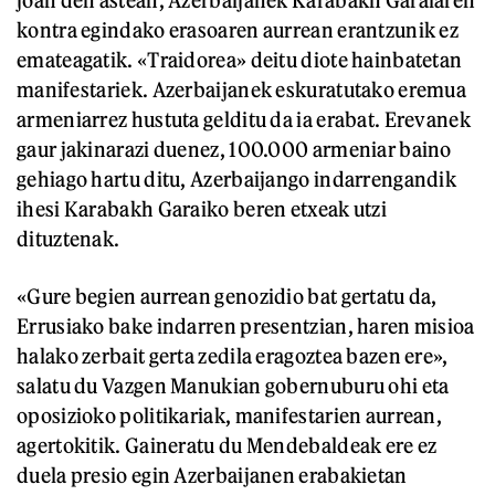
joan den astean, Azerbaijanek Karabakh Garaiaren
kontra egindako erasoaren aurrean erantzunik ez
emateagatik. «Traidorea» deitu diote hainbatetan
manifestariek. Azerbaijanek eskuratutako eremua
armeniarrez hustuta gelditu da ia erabat. Erevanek
gaur jakinarazi duenez, 100.000 armeniar baino
gehiago hartu ditu, Azerbaijango indarrengandik
ihesi Karabakh Garaiko beren etxeak utzi
dituztenak.
«Gure begien aurrean genozidio bat gertatu da,
Errusiako bake indarren presentzian, haren misioa
halako zerbait gerta zedila eragoztea bazen ere»,
salatu du Vazgen Manukian gobernuburu ohi eta
oposizioko politikariak, manifestarien aurrean,
agertokitik. Gaineratu du Mendebaldeak ere ez
duela presio egin Azerbaijanen erabakietan