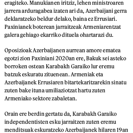
eragiteko. Manukianen iritziz, lehen ministroaren
jarrera arduragabea izaten ari da, Azerbaijani gerra
deklaratzeko beldur delako, baina ez Errusiari.
Paxinianek boterean jarraitzeak Armeniarentzat
galera gehiago ekarriko dituela ohartarazi du.
Oposizioak Azerbaijanen aurrean amore ematea
egotzi zion Paxiniani 2020an ere, Bakuk sei asteko
borroken ostean Karabakh Garaiko lur eremu
batzuk eskuratu zituenean. Armeniak eta
Azerbaijanek Errusiaren bitartekaritzarekin sinatu
zuten bake ituna umiliaziotzat hartu zuten
Armeniako sektore zabaletan.
Orain ere berdin gertatu da, Karabakh Garaiko
independentisten esku jarraitzen zuten eremu
menditsuak eskuratzeko Azerbaijanek hilaren 19an