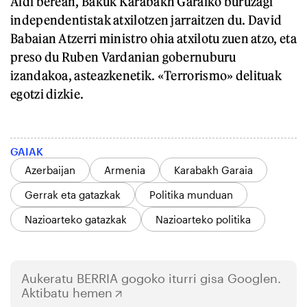
Aldi berean, Bakuk Karabakh Garaiko buruzagi
independentistak atxilotzen jarraitzen du. David
Babaian Atzerri ministro ohia atxilotu zuen atzo, eta
preso du Ruben Vardanian gobernuburu
izandakoa, asteazkenetik. «Terrorismo» delituak
egotzi dizkie.
GAIAK
Azerbaijan
Armenia
Karabakh Garaia
Gerrak eta gatazkak
Politika munduan
Nazioarteko gatazkak
Nazioarteko politika
Aukeratu
BERRIA
gogoko iturri gisa Googlen.
Aktibatu hemen