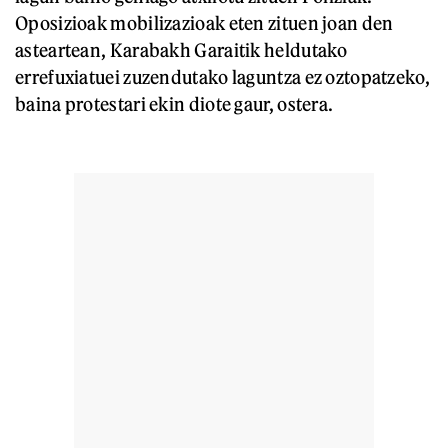
Oposizioak mobilizazioak eten zituen joan den
asteartean, Karabakh Garaitik heldutako
errefuxiatuei zuzendutako laguntza ez oztopatzeko,
baina protestari ekin diote gaur, ostera.