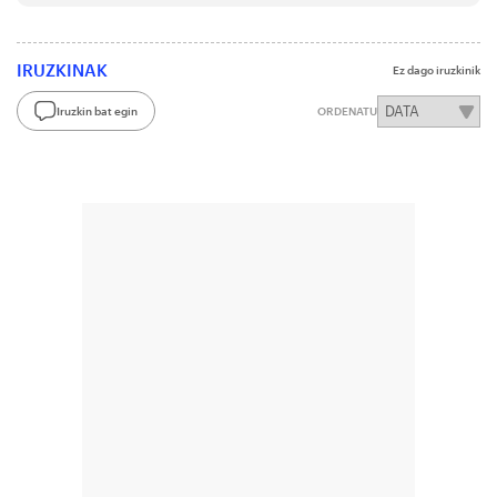
IRUZKINAK
Ez dago iruzkinik
Iruzkin bat egin
ORDENATU