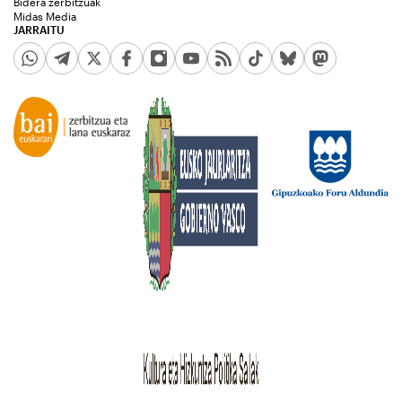
Bidera zerbitzuak
Midas Media
JARRAITU