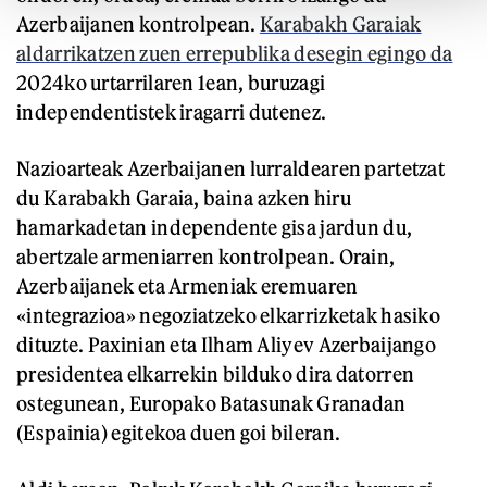
Azerbaijanen kontrolpean.
Karabakh Garaiak
aldarrikatzen zuen errepublika desegin egingo da
2024ko urtarrilaren 1ean, buruzagi
independentistek iragarri dutenez.
Nazioarteak Azerbaijanen lurraldearen partetzat
du Karabakh Garaia, baina azken hiru
hamarkadetan independente gisa jardun du,
abertzale armeniarren kontrolpean. Orain,
Azerbaijanek eta Armeniak eremuaren
«integrazioa» negoziatzeko elkarrizketak hasiko
dituzte. Paxinian eta Ilham Aliyev Azerbaijango
presidentea elkarrekin bilduko dira datorren
ostegunean, Europako Batasunak Granadan
(Espainia) egitekoa duen goi bileran.