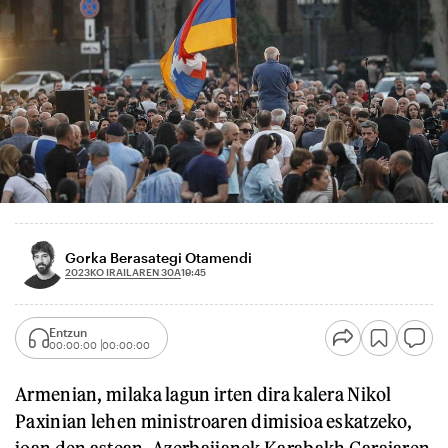
Gorka Berasategi Otamendi
2023KO IRAILAREN 30A
19:45
Entzun
00:00:00
00:00:00
Armenian, milaka lagun irten dira kalera Nikol
Paxinian lehen ministroaren dimisioa eskatzeko,