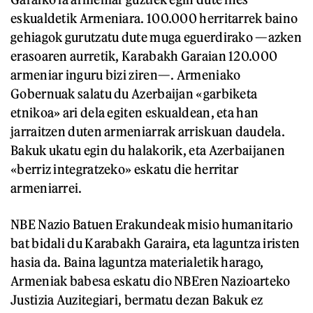
eskualdetik Armeniara. 100.000 herritarrek baino
gehiagok gurutzatu dute muga eguerdirako —azken
erasoaren aurretik, Karabakh Garaian 120.000
armeniar inguru bizi ziren—. Armeniako
Gobernuak salatu du Azerbaijan «garbiketa
etnikoa» ari dela egiten eskualdean, eta han
jarraitzen duten armeniarrak arriskuan daudela.
Bakuk ukatu egin du halakorik, eta Azerbaijanen
«berriz integratzeko» eskatu die herritar
armeniarrei.
NBE Nazio Batuen Erakundeak misio humanitario
bat bidali du Karabakh Garaira, eta laguntza iristen
hasia da. Baina laguntza materialetik harago,
Armeniak babesa eskatu dio NBEren Nazioarteko
Justizia Auzitegiari, bermatu dezan Bakuk ez