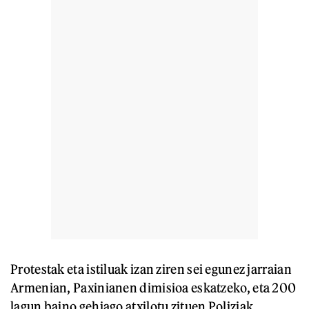
Protestak eta istiluak izan ziren sei egunez jarraian
Armenian, Paxinianen dimisioa eskatzeko, eta 200
lagun baino gehiago atxilotu zituen Poliziak.