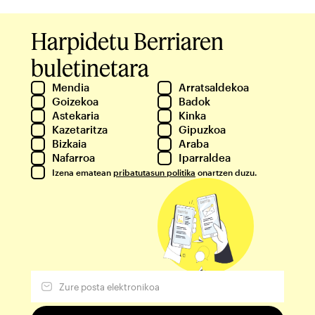
Harpidetu Berriaren
buletinetara
Mendia
Arratsaldekoa
Goizekoa
Badok
Astekaria
Kinka
Kazetaritza
Gipuzkoa
Bizkaia
Araba
Nafarroa
Iparraldea
Izena ematean
pribatutasun politika
onartzen duzu.