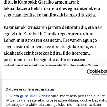
dituela Karabakh Garaiko armeniarrak
lekualdatzera behartuko eta ihes egin dutenek era
seguruan itzultzeko baldintzak izango dituztela.
Paxinianek Errusiaren jarrera deitoratu du, eta hari
egotzi dio Karabakh Garaiko egoeraren ardura.
Lehen ministroaren esanetan, Erevanen egungo
segurtasun aliantzak «ez dira eraginkorrak», eta
aldaketak ezinbestekoak dira. Ildo horretan,
parlamentuari dei egin dio datorren astean
egitekoa duen saioan Armenia Nazioarteko Zigor
Auzitegiko kide bihurtzera. Auzitegi horrek
atxilotze agindu bat igorria du Vladimir Putin
Errusiako presidentearen aurka, Ukrainako
Datuen erabilera arduratsua
gerragatik gizateriaren kontrako krimen arduradun
Guk eta
gure 1022 kideek
sure informacio pertsonala, zure
izatea egotzita.
IP zenbakia, esaterako, prozesatzen ditugu, cookie bezalak
teknologiak erabiliz eta zure gailuko informazioak azitzen