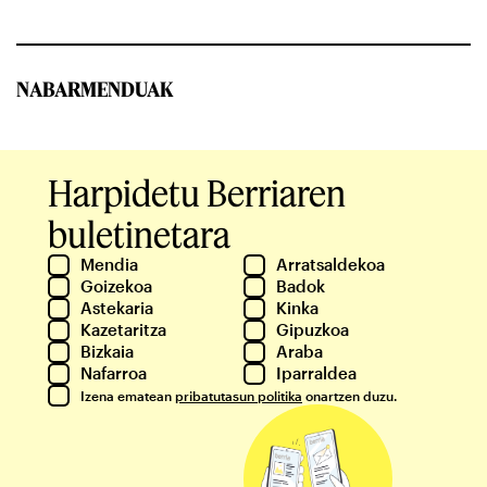
NABARMENDUAK
Harpidetu Berriaren
buletinetara
Mendia
Arratsaldekoa
Goizekoa
Badok
Astekaria
Kinka
Kazetaritza
Gipuzkoa
Bizkaia
Araba
Nafarroa
Iparraldea
Izena ematean
pribatutasun politika
onartzen duzu.