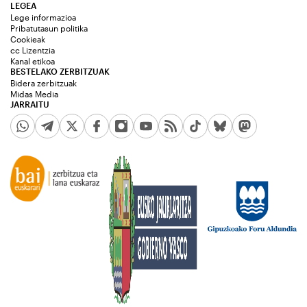
LEGEA
Lege informazioa
Pribatutasun politika
Cookieak
cc Lizentzia
Kanal etikoa
BESTELAKO ZERBITZUAK
Bidera zerbitzuak
Midas Media
JARRAITU