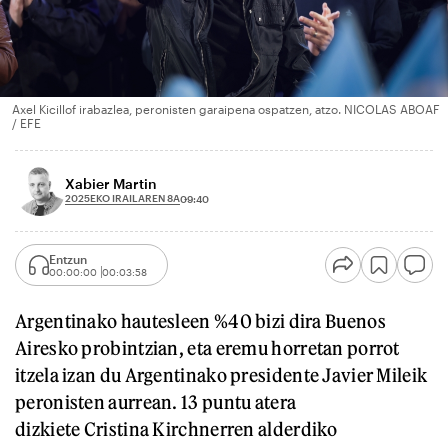
Axel Kicillof irabazlea, peronisten garaipena ospatzen, atzo. NICOLAS ABOAF
/ EFE
Xabier Martin
2025EKO IRAILAREN 8A
09:40
Entzun
00:00:00
00:03:58
Argentinako hautesleen %40 bizi dira Buenos
Airesko probintzian, eta eremu horretan porrot
itzela izan du Argentinako presidente Javier Mileik
peronisten aurrean. 13 puntu atera
dizkiete Cristina Kirchnerren alderdiko