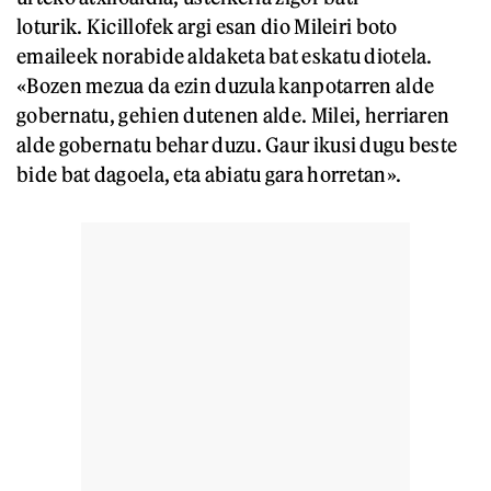
loturik. Kicillofek argi esan dio Mileiri boto
emaileek norabide aldaketa bat eskatu diotela.
«Bozen mezua da ezin duzula kanpotarren alde
gobernatu, gehien dutenen alde. Milei, herriaren
alde gobernatu behar duzu. Gaur ikusi dugu beste
bide bat dagoela, eta abiatu gara horretan».