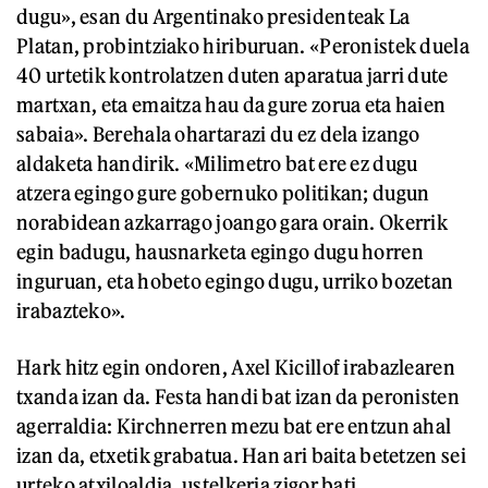
dugu», esan du Argentinako presidenteak La
Platan, probintziako hiriburuan. «Peronistek duela
40 urtetik kontrolatzen duten aparatua jarri dute
martxan, eta emaitza hau da gure zorua eta haien
sabaia». Berehala ohartarazi du ez dela izango
aldaketa handirik. «Milimetro bat ere ez dugu
atzera egingo gure gobernuko politikan; dugun
norabidean azkarrago joango gara orain. Okerrik
egin badugu, hausnarketa egingo dugu horren
inguruan, eta hobeto egingo dugu, urriko bozetan
irabazteko».
Hark hitz egin ondoren, Axel Kicillof irabazlearen
txanda izan da. Festa handi bat izan da peronisten
agerraldia: Kirchnerren mezu bat ere entzun ahal
izan da, etxetik grabatua. Han ari baita betetzen sei
urteko atxiloaldia, ustelkeria zigor bati