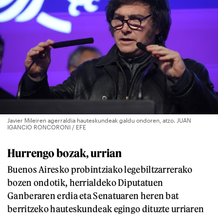
Javier Mileiren agerraldia hauteskundeak galdu ondoren, atzo. JUAN
IGANCIO RONCORONI / EFE
Hurrengo bozak, urrian
Buenos Airesko probintziako legebiltzarrerako
bozen ondotik, herrialdeko Diputatuen
Ganberaren erdia eta Senatuaren heren bat
berritzeko hauteskundeak egingo dituzte urriaren