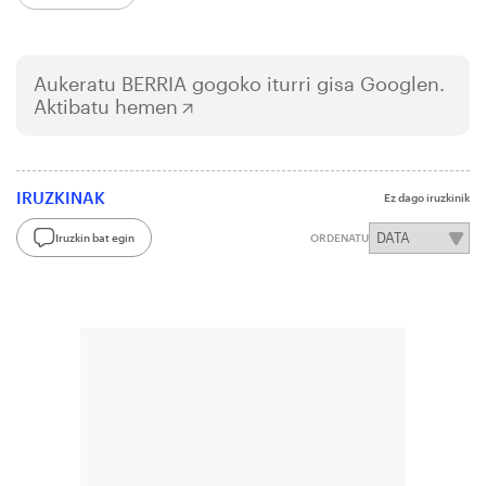
Aukeratu
BERRIA
gogoko iturri gisa Googlen.
Aktibatu hemen
IRUZKINAK
Ez dago iruzkinik
Iruzkin bat egin
ORDENATU