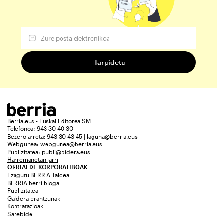
Berria.eus - Euskal Editorea SM
Telefonoa: 943 30 40 30
Bezero arreta: 943 30 43 45 | laguna@berria.eus
Webgunea:
webgunea@berria.eus
Publizitatea:
publi@bidera.eus
Harremanetan jarri
ORRIALDE KORPORATIBOAK
Ezagutu BERRIA Taldea
BERRIA berri bloga
Publizitatea
Galdera-erantzunak
Kontratazioak
Sarebide