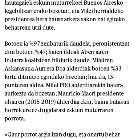
hautagaiek eskuin muturrekoei Buenos Airesko
legebiltzarrerako bozetan, eta Milei herrialdeko
presidentea bera hausnarketa sakon bat egiteko
beharrean utzi dute.
Botoen ia %97 zenbaturik daudela, peronistentzat
dira botoen %47; haien ildoak Aberriaren
Indarra koalizioan bildurik daude. Mileiren
Askatasuna Aurrera Doa alderdiak botoen %33
lortu ditu atzo egindako bozetan; hau da, 13
punturen aldea. Milei PRO alderdiarekin batera
aurkeztu da bozetan, Mauricio Macri presidente
ohiaren (2015-2019) alderdiarekin, baina batasun
horrek ere ez du galarazi eskuin muturraren
porrota.
«Gaur porrot argia izan dugu, eta onartu behar