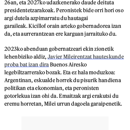
26an, eta 2027ko udazkenerako daude deituta
presidentetzarakoak. Peronistek bide orri hori oso
argi dutela azpimarratu du hautagai
garaileak. Kicillof orain arteko gobernadorea izan
da, eta aurrerantzean ere karguan jarraituko du.
2023ko abenduan gobernatzeari ekin zionetik
lehenbiziko aldiz,
Javier Mileirentzat hauteskunde
proba bat izan dira
Buenos Airesko
legebiltzarrerako bozak. Eta ez hala moduzkoa:
Argentinan, eskualde horrek du pisurik handiena
politikan eta ekonomian, eta peronisten
gotorlekua izan ohi da. Emaitzak argi erakutsi du
eremu horretan, Milei urrun dagoela garaipenetik.