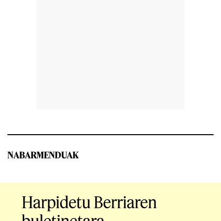
NABARMENDUAK
Harpidetu Berriaren
buletinetara