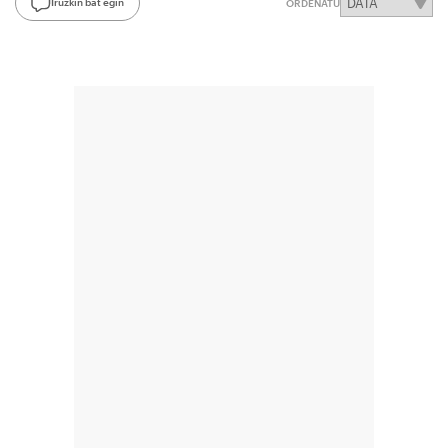
Iruzkin bat egin
ORDENATU