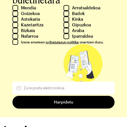
Mendia
Arratsaldekoa
Goizekoa
Badok
Astekaria
Kinka
Kazetaritza
Gipuzkoa
Bizkaia
Araba
Nafarroa
Iparraldea
Izena ematean
pribatutasun politika
onartzen duzu.