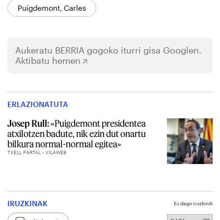
Puigdemont, Carles
Aukeratu
BERRIA
gogoko iturri gisa Googlen.
Aktibatu hemen
ERLAZIONATUTA
Josep Rull:
«Puigdemont presidentea
atxilotzen badute, nik ezin dut onartu
bilkura normal-normal egitea»
TXELL PARTAL - VILAWEB
IRUZKINAK
Ez dago iruzkinik