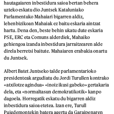
hautagaiaren inbestidura saioa bertan behera
uzteko eskatu dio Juntsek Kataluniako
Parlamentuko Mahaiari bigarren aldiz,
lehenbizikoan Mahaiak ez baitu eskaria aintzat
hartu. Dena den, beste behin ukatu dute eskaria
PSE, ERC eta Comuns alderdiek, Mahaiko
gehiengoa izanda inbestidura jarraitzearen alde
direla berretsi baitute. Mahaiaren erabakia onartu
du Juntsek.
Albert Batet Juntseko talde parlamentarioko
presidenteak argudiatu du Jordi Turullen kontrako
«atxilotze agindua» «inoiz ikusi gabeko» gertakaria
dela, eta «normaltasun demokratikotik» kanpo
dagoela. Horregatik eskatu du bigarren aldiz
inbestidura saioa etetea. Izan ere, Turull
Puigdemontekin batera agertu da Garaipenaren