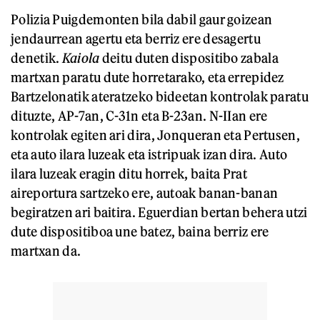
Polizia Puigdemonten bila dabil gaur goizean
jendaurrean agertu eta berriz ere desagertu
denetik.
Kaiola
deitu duten dispositibo zabala
martxan paratu dute horretarako, eta errepidez
Bartzelonatik ateratzeko bideetan kontrolak paratu
dituzte, AP-7an, C-31n eta B-23an. N-IIan ere
kontrolak egiten ari dira, Jonqueran eta Pertusen,
eta auto ilara luzeak eta istripuak izan dira. Auto
ilara luzeak eragin ditu horrek, baita Prat
aireportura sartzeko ere, autoak banan-banan
begiratzen ari baitira. Eguerdian bertan behera utzi
dute dispositiboa une batez, baina berriz ere
martxan da.