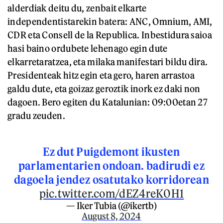
alderdiak deitu du, zenbait elkarte
independentistarekin batera: ANC, Omnium, AMI,
CDR eta Consell de la Republica. Inbestidura saioa
hasi baino ordubete lehenago egin dute
elkarretaratzea, eta milaka manifestari bildu dira.
Presidenteak hitz egin eta gero, haren arrastoa
galdu dute, eta goizaz geroztik inork ez daki non
dagoen. Bero egiten du Katalunian: 09:00etan 27
gradu zeuden.
Ez dut Puigdemont ikusten
parlamentarien ondoan. badirudi ez
dagoela jendez osatutako korridorean
pic.twitter.com/dEZ4reK0H1
— Iker Tubia (@ikertb)
August 8, 2024