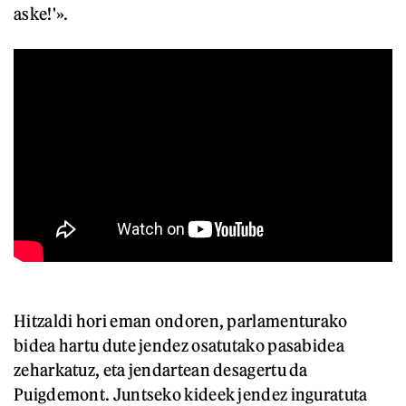
aske!'».
Hitzaldi hori eman ondoren, parlamenturako
bidea hartu dute jendez osatutako pasabidea
zeharkatuz, eta jendartean desagertu da
Puigdemont. Juntseko kideek jendez inguratuta