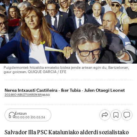
Puigdemontek hitzaldia emateko bidea jende artean egin du, Bartzelonan,
gaur goizean. QUIQUE GARCIA / EFE
Nerea Intxausti Castiñeira - Iker Tubia - Julen Otaegi Leonet
2024KO ABUZTUAREN 8A
16:50
Entzun
00:00:00
00:03:54
Salvador Illa PSC Kataluniako alderdi sozialistako