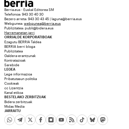
Berria.eus - Euskal Editorea SM
Telefonoa: 943 30 40 30
Bezero arreta: 943 30 43 45 | laguna@berria.eus
Webgunea:
webgunea@berria.eus
Publizitatea:
publi@bidera.eus
Harremanetan jarri
ORRIALDE KORPORATIBOAK
Ezagutu BERRIA Taldea
BERRIA berri bloga
Publizitatea
Galdera-erantzunak
Kontratazioak
Sarebide
LEGEA
Lege informazioa
Pribatutasun politika
Cookieak
cc Lizentzia
Kanal etikoa
BESTELAKO ZERBITZUAK
Bidera zerbitzuak
Midas Media
JARRAITU