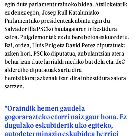
egin dute parlamenturainoko bidea. Atxiloketarik
ez denez egon, Josep Rull Kataluniako
Parlamentuko presidenteak abiatu egin du
Salvador Illa PSCko hautagaiaren inbestidura
saioa. Puigdemontek ez du bere botoa eskuordetu.
Bai, ordea, Lluis Puig eta David Perez diputatuek:
azken hori, PSCko diputatua, anbulantzian atera
behar izan dute larrialdi mediko bat dela eta. JxC
alderdiko diputatuak sartu dira
hemiziklora; azkenak izan dira inbestidura saiora
sartzen.
"Oraindik hemen gaudela
gogorarazteko etorri naiz gaur hona. Ez
dugulako eskubiderik uko egiteko,
autodeterminazio eskubidea herriei