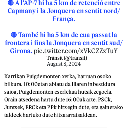
🔴 A l'AP-7 hi ha 5 km de retenció entre
Capmany i la Jonquera en sentit nord/
França.
🔴 També hi ha 5 km de cua passat la
frontera i fins la Jonquera en sentit sud/
Girona.
pic.twitter.com/xVkCZZzTuY
— Trànsit (@transit)
August 8, 2024
Karrikan Puigdemonten xerka, barruan osoko
bilkura. 10:00etan abiatu da Illaren inbestidura
saioa, Puigdemonten eserlekua hutsik zegoela.
Orain atsedena hartu dute 16:00ak arte. PSCk,
Juntsek, ERCk eta PPk hitz egin dute, eta gainerako
taldeek hartuko dute hitza arratsaldean.