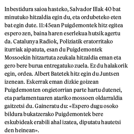
Inbestidura saioa hasteko, Salvador Illak 40 bat
minutuko hitzaldia egin du, eta ordubeteko eten
bat egin dute. 11:45ean Puigdemontek hitz egitea
espero zen, baina haren eserlekua hutsik agertu
da. Catalunya Radiok, Poliziatik eratorritako
iturriak aipatuta, esan du Puigdemontek
Mossoekin hitzartuta zeukala hitzaldia eman eta
gero bere burua entregatuko zuela. Ez du halakorik
egin, ordea. Albert Batetek hitz egin du Juntsen
izenean. Eskerrak eman dizkie goizean
Puigdemonten ongietorrian parte hartu dutenei,
eta parlamentuaren atariko mossoen oldarraldia
gaitzetsi du. Gaineratu du: «Espero dugu osoko
bildura bukatzerako Puigdemontek bere
eskubideak erabili ahal izatea, diputatu hautetsi
den heinean».