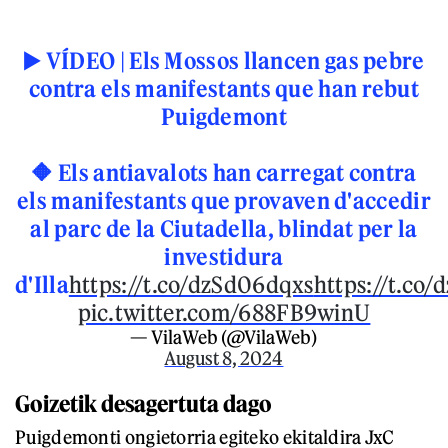
▶️ VÍDEO | Els Mossos llancen gas pebre
contra els manifestants que han rebut
Puigdemont
🔶 Els antiavalots han carregat contra
els manifestants que provaven d'accedir
al parc de la Ciutadella, blindat per la
investidura
d'Illa
https://t.co/dzSd06dqxs
https://t.co
pic.twitter.com/688FB9winU
— VilaWeb (@VilaWeb)
August 8, 2024
Goizetik desagertuta dago
Puigdemonti ongietorria egiteko ekitaldira JxC