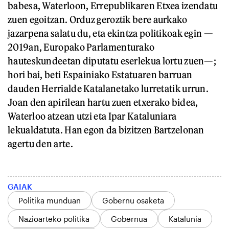
babesa, Waterloon, Errepublikaren Etxea izendatu
zuen egoitzan. Orduz geroztik bere aurkako
jazarpena salatu du, eta ekintza politikoak egin —
2019an, Europako Parlamenturako
hauteskundeetan diputatu eserlekua lortu zuen—;
hori bai, beti Espainiako Estatuaren barruan
dauden Herrialde Katalanetako lurretatik urrun.
Joan den apirilean hartu zuen etxerako bidea,
Waterloo atzean utzi eta Ipar Kataluniara
lekualdatuta. Han egon da bizitzen Bartzelonan
agertu den arte.
GAIAK
Politika munduan
Gobernu osaketa
Nazioarteko politika
Gobernua
Katalunia