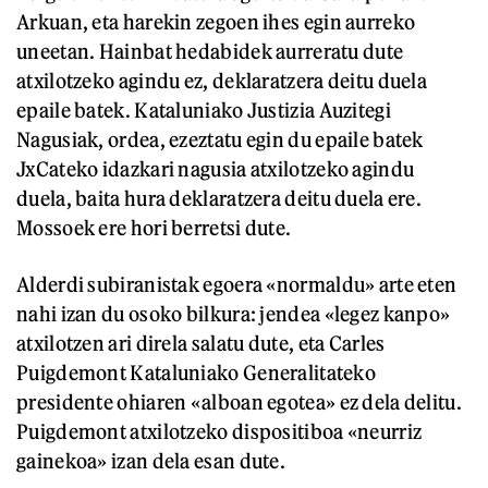
Arkuan, eta harekin zegoen ihes egin aurreko
uneetan. Hainbat hedabidek aurreratu dute
atxilotzeko agindu ez, deklaratzera deitu duela
epaile batek. Kataluniako Justizia Auzitegi
Nagusiak, ordea, ezeztatu egin du epaile batek
JxCateko idazkari nagusia atxilotzeko agindu
duela, baita hura deklaratzera deitu duela ere.
Mossoek ere hori berretsi dute.
Alderdi subiranistak egoera «normaldu» arte eten
nahi izan du osoko bilkura: jendea «legez kanpo»
atxilotzen ari direla salatu dute, eta Carles
Puigdemont Kataluniako Generalitateko
presidente ohiaren «alboan egotea» ez dela delitu.
Puigdemont atxilotzeko dispositiboa «neurriz
gainekoa» izan dela esan dute.