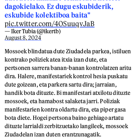
dagokielako. Ez dugu eskubiderik,
eskubide kolektiboa baita"
pic.twitter.com/4OSuuqvJaB
— Iker Tubia (@ikertb)
August 8, 2024
Mossoek blindatua dute Ziudadela parkea, istiluen
kontrako poliziek atea itxia izan dute, eta
pertsonen sarrera banan-banan kontrolatzen aritu
dira. Halere, manifestariek kontrol hesia puskatu
dute goizean, eta parkera sartu dira; jarraian,
handik bota dituzte. Bi manifestari atxilotu dituzte
mossoek, eta hamabost salaketa jarri. Poliziak
manifestarien kontra oldartu dira, eta piper gasa
bota diete. Hogei pertsona baino gehiago artatu
dituzte larrialdi zerbitzuetako langileek, mossoek
Ziudadelan izan duten erantzunagatik.