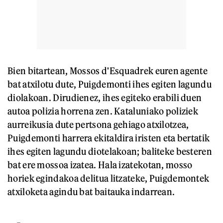
Bien bitartean, Mossos d'Esquadrek euren agente
bat atxilotu dute, Puigdemonti ihes egiten lagundu
diolakoan. Dirudienez, ihes egiteko erabili duen
autoa polizia horrena zen. Kataluniako poliziek
aurreikusia dute pertsona gehiago atxilotzea,
Puigdemonti harrera ekitaldira iristen eta bertatik
ihes egiten lagundu diotelakoan; baliteke besteren
bat ere mossoa izatea. Hala izatekotan, mosso
horiek egindakoa delitua litzateke, Puigdemontek
atxiloketa agindu bat baitauka indarrean.