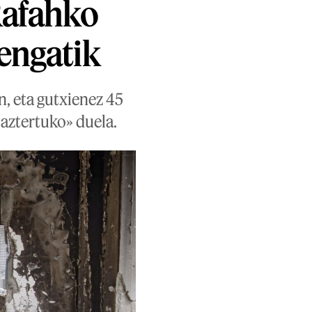
Rafahko
tengatik
, eta gutxienez 45
 aztertuko» duela.