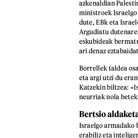
azkenaldian Palesti
ministroek Israelgo 
dute, EBk eta Israe
Argudiatu dutenaren
eskubideak bermatuk
ari denaz eztabaida
Borrellek taldea osa
eta argi utzi du era
Katzekin biltzea: «
neurriak nola betek
Bertsio aldaket
Israelgo armadako 
erabiliz eta intelig