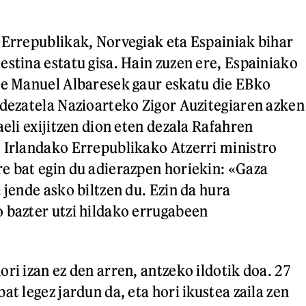
 Errepublikak, Norvegiak eta Espainiak bihar
estina estatu gisa. Hain zuzen ere, Espainiako
se Manuel Albaresek gaur eskatu die EBko
 dezatela Nazioarteko Zigor Auzitegiaren azken
aeli exijitzen dion eten dezala Rafahren
 Irlandako Errepublikako Atzerri ministro
e bat egin du adierazpen horiekin: «Gaza
 jende asko biltzen du. Ezin da hura
 bazter utzi hildako errugabeen
ri izan ez den arren, antzeko ildotik doa. 27
at legez jardun da, eta hori ikustea zaila zen