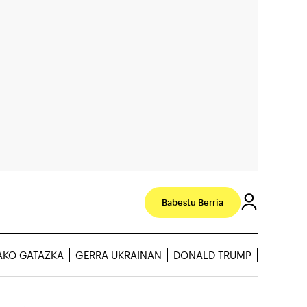
Babestu Berria
AKO GATAZKA
GERRA UKRAINAN
DONALD TRUMP