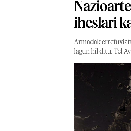
Nazioarte
iheslari 
Armadak errefuxiat
lagun hil ditu. Tel 