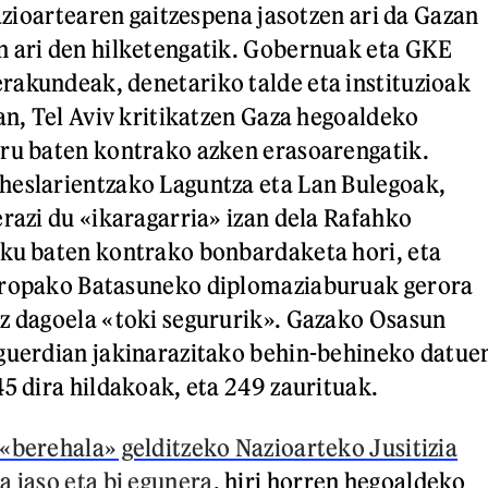
nazioartearen gaitzespena jasotzen ari da Gazan
n ari den hilketengatik. Gobernuak eta GKE
akundeak, denetariko talde eta instituzioak
oan, Tel Aviv kritikatzen Gaza hegoaldeko
rru baten kontrako azken erasoarengatik.
heslarientzako Laguntza eta Lan Bulegoak,
erazi du «ikaragarria» izan dela Rafahko
eku baten kontrako bonbardaketa hori, eta
uropako Batasuneko diplomaziaburuak gerora
z dagoela «toki segururik». Gazako Osasun
eguerdian jakinarazitako behin-behineko datue
45 dira hildakoak, eta 249 zaurituak.
«berehala» gelditzeko Nazioarteko Jusitizia
a jaso eta bi egunera
, hiri horren hegoaldeko