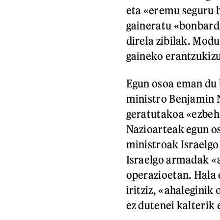
eta «eremu seguru b
gaineratu «bonbarda
direla zibilak. Modu
gaineko erantzukizu
Egun osoa eman du b
ministro Benjamin 
geratutakoa «ezbeha
Nazioarteak egun os
ministroak Israelgo
Israelgo armadak «a
operazioetan. Hala 
iritziz, «ahaleginik
ez dutenei kalterik 