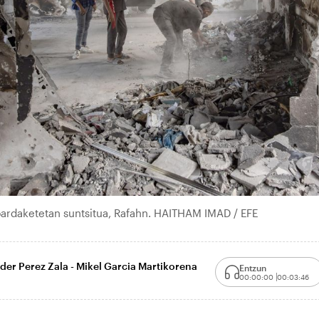
ardaketetan suntsitua, Rafahn. HAITHAM IMAD / EFE
nder Perez Zala - Mikel Garcia Martikorena
Entzun
00:00:00
00:03:46