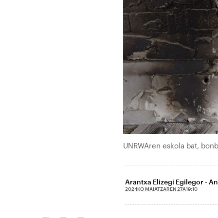
UNRWAren eskola bat, bonb
Arantxa Elizegi Egilegor - A
2024KO MAIATZAREN 27A
19:10