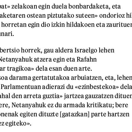
at» zelakoan egin duela bonbardaketa, eta
ketaren ostean piztutako suteen» ondorioz hi
 horretan egin dio izkin hildakoen eta zauritue
nari.
ertsio horrek, gau aldera Israelgo lehen
Netanyahuk atzera egin eta Rafahn
r tragikoa» dela esan duen arte.
oa darama gertatutakoa arbuiatzen, eta, lehe
 Parlamentuan adierazi du «ezinbestekoa» del
hal den arreta guztia» jartzea gauzatzen ditue
ere, Netanyahuk ez du armada kritikatu; bere
 onenak egiten dituzte [gatazkan] parte hartzen
ez egiteko».