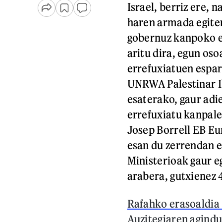
Israel, berriz ere, 
haren armada egite
gobernuz kanpoko er
aritu dira, egun os
errefuxiatuen espa
UNRWA Palestinar I
esaterako, gaur adi
errefuxiatu kanpal
Josep Borrell EB E
esan du zerrendan e
Ministerioak gaur 
arabera, gutxienez 
Rafahko erasoaldia 
Auzitegiaren agindu