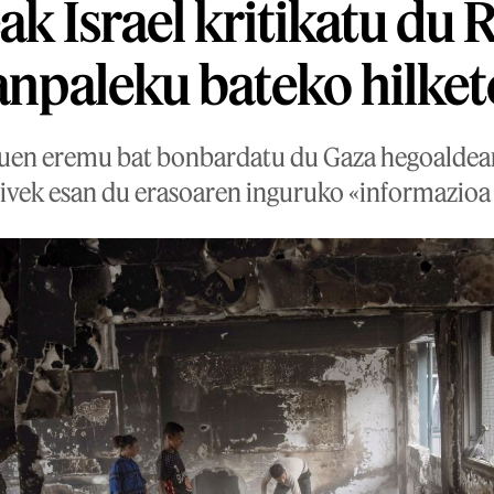
ak Israel kritikatu du 
kanpaleku bateko hilke
uen eremu bat bonbardatu du Gaza hegoaldean
Avivek esan du erasoaren inguruko «informazioa