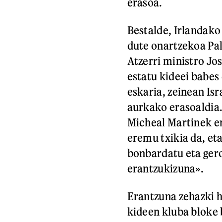
erasoa.
Bestalde, Irlandako
dute onartzekoa Pal
Atzerri ministro Jo
estatu kideei babes
eskaria, zeinean Isr
aurkako erasoaldia.
Micheal Martinek er
eremu txikia da, eta
bonbardatu eta gero
erantzukizuna».
Erantzuna zehazki ho
kideen kluba bloke b