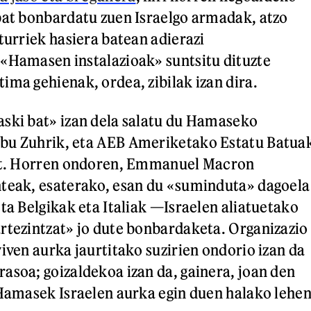
bat bonbardatu zuen Israelgo armadak, atzo
turriek hasiera batean adierazi
«Hamasen instalazioak» suntsitu dituzte
ima gehienak, ordea, zibilak izan dira.
ski bat» izan dela salatu du Hamaseko
bu Zuhrik, eta AEB Ameriketako Estatu Batua
zat. Horren ondoren, Emmanuel Macron
nteak, esaterako, esan du «suminduta» dagoela
ta Belgikak eta Italiak —Israelen aliatuetako
rtezintzat» jo dute bonbardaketa. Organizazio
iven aurka jaurtitako suzirien ondorio izan da
asoa; goizaldekoa izan da, gainera, joan den
 Hamasek Israelen aurka egin duen halako lehe