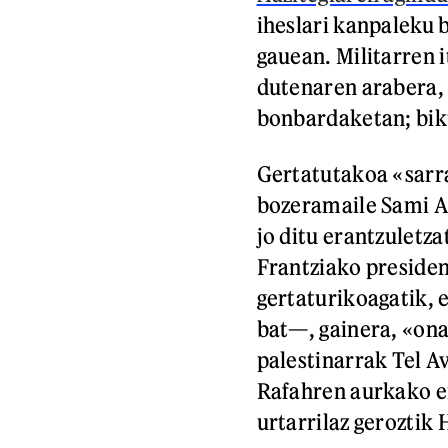
iheslari kanpaleku 
gauean. Militarren i
dutenaren arabera, 
bonbardaketan; bikt
Gertatutakoa «sarra
bozeramaile Sami A
jo ditu erantzulet
Frantziako preside
gertaturikoagatik, e
bat—, gainera, «ona
palestinarrak Tel Av
Rafahren aurkako er
urtarrilaz geroztik