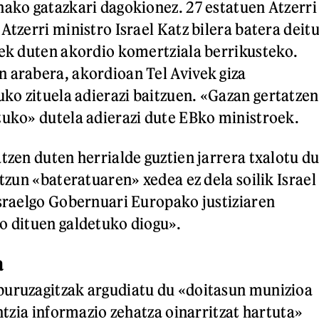
nako gatazkari dagokionez. 27 estatuen Atzerri
Atzerri ministro Israel Katz bilera batera deit
lek duten akordio komertziala berrikusteko.
 arabera, akordioan Tel Avivek giza
o zituela adierazi baitzuen. «Gazan gertatzen
tuko» dutela adierazi dute EBko ministroek.
tzen duten herrialde guztien jarrera txalotu du
ntzun «bateratuaren» xedea ez dela soilik Israel
Israelgo Gobernuari Europako justiziaren
o dituen galdetuko diogu».
a
buruzagitzak argudiatu du «doitasun munizioa
entzia informazio zehatza oinarritzat hartuta»