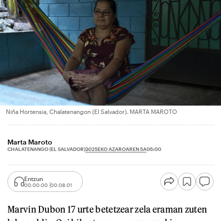
Niña Hortensia, Chalatenangon (El Salvador). MARTA MAROTO
Marta Maroto
2025EKO AZAROAREN 5A
CHALATENANGO (EL SALVADOR)
05:00
Entzun
00:00:00
00:08:01
Marvin Dubon 17 urte betetzear zela eraman zuten