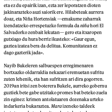
eta ez du epairik izan, ezta zer leporatzen dioten
jakinarazteko auzi saiorik ere. Hilabeteak aurrera
doaz, eta Niña Hortensiak —emakume zaharrak
izendatzeko errespetuzko formula da
niña
hori El
Salvadorko zenbait lekutan— gero eta itxaropen
gutxiago du hura berriz ikusteko: «Gaur egun,
gaztea izatea bera da delitua. Komunitatean ez
dago gazterik jada».
Nayib Bukeleren salbuespen erregimenaren
bortxazko oldarraldia nekazari eremuetan sufritu
zuten lehenik, eta han sufritzen ari dira gogorren.
2019an iritsi zen boterera Bukele, aurreko gobernu
guztiek bete gabe utzitako promes bat beteko zuela
zin eginez: krimen antolatuaren dozenaka urteko
indarkeria bukaraztea.
Mara
izeneko taldeek