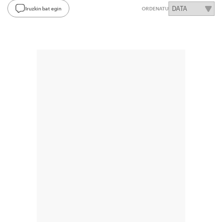
Iruzkin bat egin
ORDENATU