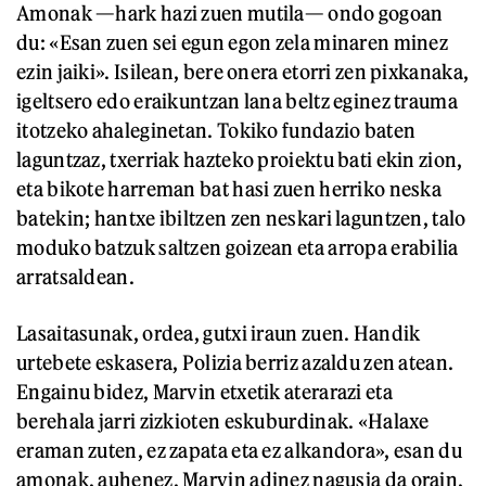
Amonak —hark hazi zuen mutila— ondo gogoan
du: «Esan zuen sei egun egon zela minaren minez
ezin jaiki». Isilean, bere onera etorri zen pixkanaka,
igeltsero edo eraikuntzan lana beltz eginez trauma
itotzeko ahaleginetan. Tokiko fundazio baten
laguntzaz, txerriak hazteko proiektu bati ekin zion,
eta bikote harreman bat hasi zuen herriko neska
batekin; hantxe ibiltzen zen neskari laguntzen, talo
moduko batzuk saltzen goizean eta arropa erabilia
arratsaldean.
Lasaitasunak, ordea, gutxi iraun zuen. Handik
urtebete eskasera, Polizia berriz azaldu zen atean.
Engainu bidez, Marvin etxetik aterarazi eta
berehala jarri zizkioten eskuburdinak. «Halaxe
eraman zuten, ez zapata eta ez alkandora», esan du
amonak, auhenez. Marvin adinez nagusia da orain,