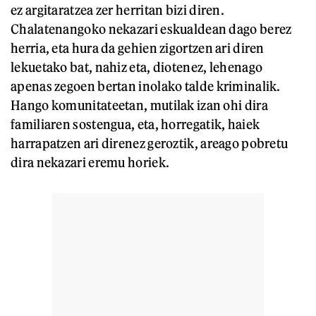
ez argitaratzea zer herritan bizi diren.
Chalatenangoko nekazari eskualdean dago berez
herria, eta hura da gehien zigortzen ari diren
lekuetako bat, nahiz eta, diotenez, lehenago
apenas zegoen bertan inolako talde kriminalik.
Hango komunitateetan, mutilak izan ohi dira
familiaren sostengua, eta, horregatik, haiek
harrapatzen ari direnez geroztik, areago pobretu
dira nekazari eremu horiek.