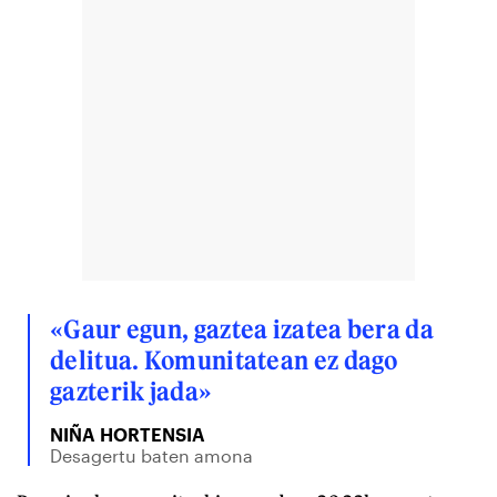
«Gaur egun, gaztea izatea bera da
delitua. Komunitatean ez dago
gazterik jada»
NIÑA HORTENSIA
Desagertu baten amona