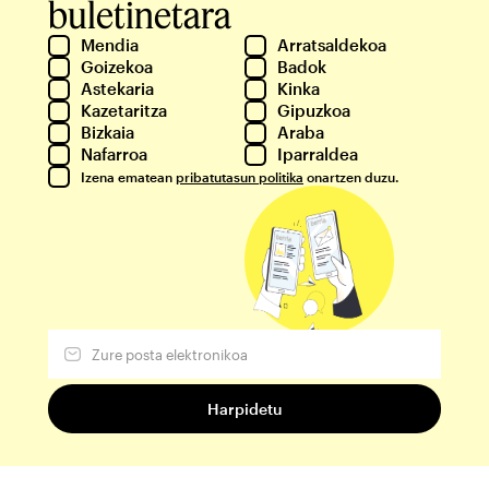
buletinetara
Mendia
Arratsaldekoa
Goizekoa
Badok
Astekaria
Kinka
Kazetaritza
Gipuzkoa
Bizkaia
Araba
Nafarroa
Iparraldea
Izena ematean
pribatutasun politika
onartzen duzu.