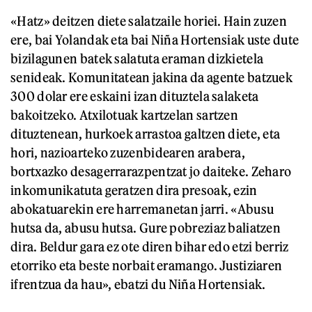
«Hatz» deitzen diete salatzaile horiei. Hain zuzen
ere, bai Yolandak eta bai Niña Hortensiak uste dute
bizilagunen batek salatuta eraman dizkietela
senideak. Komunitatean jakina da agente batzuek
300 dolar ere eskaini izan dituztela salaketa
bakoitzeko. Atxilotuak kartzelan sartzen
dituztenean, hurkoek arrastoa galtzen diete, eta
hori, nazioarteko zuzenbidearen arabera,
bortxazko desagerrarazpentzat jo daiteke. Zeharo
inkomunikatuta geratzen dira presoak, ezin
abokatuarekin ere harremanetan jarri. «Abusu
hutsa da, abusu hutsa. Gure pobreziaz baliatzen
dira. Beldur gara ez ote diren bihar edo etzi berriz
etorriko eta beste norbait eramango. Justiziaren
ifrentzua da hau», ebatzi du Niña Hortensiak.