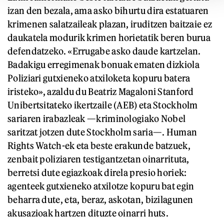
izan den bezala, ama asko bihurtu dira estatuaren
krimenen salatzaileak plazan, iruditzen baitzaie ez
daukatela modurik krimen horietatik beren burua
defendatzeko. «Errugabe asko daude kartzelan.
Badakigu erregimenak bonuak ematen dizkiola
Poliziari gutxieneko atxiloketa kopuru batera
iristeko», azaldu du Beatriz Magaloni Stanford
Unibertsitateko ikertzaile (AEB) eta Stockholm
sariaren irabazleak —kriminologiako Nobel
saritzat jotzen dute Stockholm saria—. Human
Rights Watch-ek eta beste erakunde batzuek,
zenbait poliziaren testigantzetan oinarrituta,
berretsi dute egiazkoak direla presio horiek:
agenteek gutxieneko atxilotze kopuru bat egin
beharra dute, eta, beraz, askotan, bizilagunen
akusazioak hartzen dituzte oinarri huts.