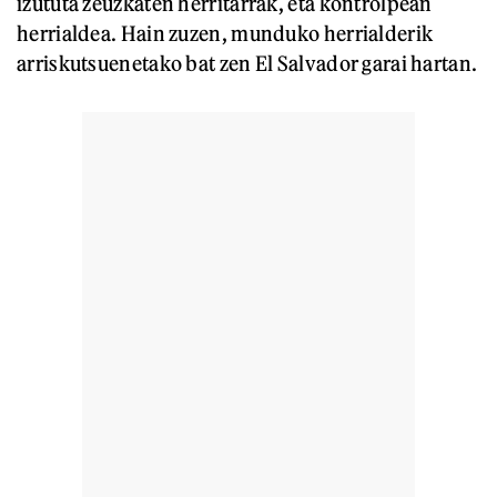
izututa zeuzkaten herritarrak, eta kontrolpean
herrialdea. Hain zuzen, munduko herrialderik
arriskutsuenetako bat zen El Salvador garai hartan.