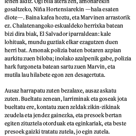
lehen aldiz. Ogi bila atera zen, amonarekin
gosaltzeko, Niña Hortensiarekin —hala esaten
diote—. Baina kafea hoztu, eta Marvinen arrastorik
ez. Chalatenangoko eskualdeko herrixka batean
bizi dira biak, El Salvador iparraldean: kale
lohituak, mundu guztiak elkar ezagutzen duen
herri bat. Amonak polizia baten botaren azpian
aurkitu zuen biloba; inolako azalpenik gabe, polizia
hark furgoneta batean sartu zuen Marvin, eta
mutila lau hilabete egon zen desagertuta.
Ausaz harrapatu zuten bezalaxe, ausaz askatu
zuten. Bueltatu zenean, larriminak eta goseak jota
bueltatu ere, kontatu zuen zeldak zikin-zikinak
zeudela eta jendez gainezka, eta presoek bertan
egiten zituztela otorduak eta eginkariak, eta beste
presoek gaizki tratatu zutela, jo egin zutela.