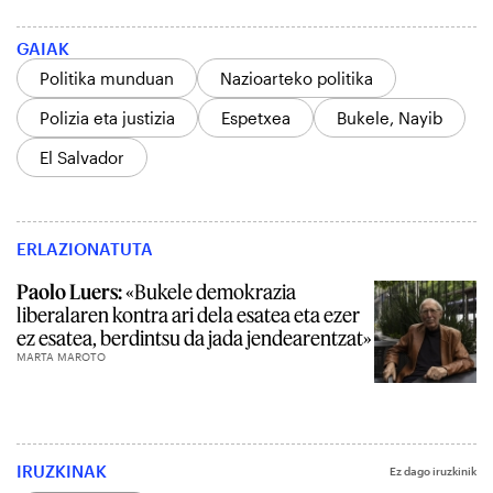
GAIAK
Politika munduan
Nazioarteko politika
Polizia eta justizia
Espetxea
Bukele, Nayib
El Salvador
ERLAZIONATUTA
Paolo Luers:
«Bukele demokrazia
liberalaren kontra ari dela esatea eta ezer
ez esatea, berdintsu da jada jendearentzat»
MARTA MAROTO
IRUZKINAK
Ez dago iruzkinik