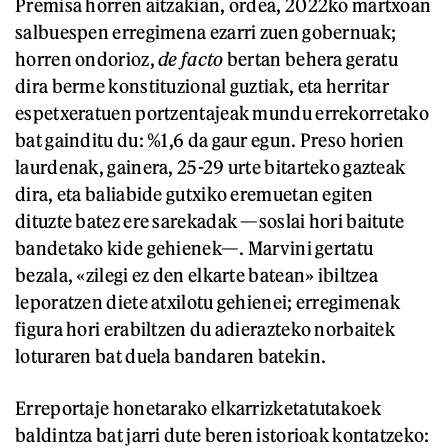
Premisa horren aitzakian, ordea, 2022ko martxoan
salbuespen erregimena ezarri zuen gobernuak;
horren ondorioz,
de facto
bertan behera geratu
dira berme konstituzional guztiak, eta herritar
espetxeratuen portzentajeak mundu errekorretako
bat gainditu du: %1,6 da gaur egun. Preso horien
laurdenak, gainera, 25-29 urte bitarteko gazteak
dira, eta baliabide gutxiko eremuetan egiten
dituzte batez ere sarekadak —soslai hori baitute
bandetako kide gehienek—. Marvini gertatu
bezala, «zilegi ez den elkarte batean» ibiltzea
leporatzen diete atxilotu gehienei; erregimenak
figura hori erabiltzen du adierazteko norbaitek
loturaren bat duela bandaren batekin.
Erreportaje honetarako elkarrizketatutakoek
baldintza bat jarri dute beren istorioak kontatzeko: