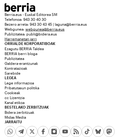
Berria.eus - Euskal Editorea SM
Telefonoa: 943 30 40 30
Bezero arreta: 943 30 43 45 | laguna@berria.eus
Webgunea:
webgunea@berria.eus
Publizitatea:
publi@bidera.eus
Harremanetan jarri
ORRIALDE KORPORATIBOAK
Ezagutu BERRIA Taldea
BERRIA berri bloga
Publizitatea
Galdera-erantzunak
Kontratazioak
Sarebide
LEGEA
Lege informazioa
Pribatutasun politika
Cookieak
cc Lizentzia
Kanal etikoa
BESTELAKO ZERBITZUAK
Bidera zerbitzuak
Midas Media
JARRAITU