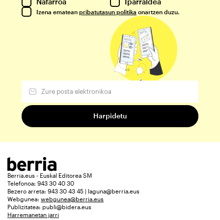
Nafarroa
Iparraldea
Izena ematean
pribatutasun politika
onartzen duzu.
Berria.eus - Euskal Editorea SM
Telefonoa: 943 30 40 30
Bezero arreta: 943 30 43 45 | laguna@berria.eus
Webgunea:
webgunea@berria.eus
Publizitatea:
publi@bidera.eus
Harremanetan jarri