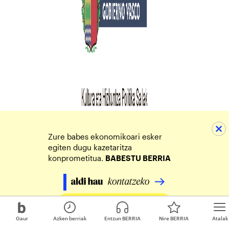
Zure babes ekonomikoari esker
egiten dugu kazetaritza
konprometitua.
BABESTU BERRIA
Egin zure ekarpena
Gaur
Azken berriak
Entzun BERRIA
Nire BERRIA
Atalak