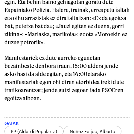
egin. Eta behin baino gehiagotan goratu dute
Espainiako Polizia. Halere, irainak, errespetu faltak
eta oihu arrazistak ez dira falta izan: «Ez da egoitza
bat, putetxe bat da»; «Jauzi egiten ez duena, gorri
zikina»; «Marlaska, marikoia»; edota «Moroekin ez
duzue potrorik».
Manifestariek ez dute aurreko egunetan
bezainbeste denbora iraun. 15:00 aldera jende
asko hasi da alde egiten, eta 16:00etarako
manifestariak egon ohi diren etorbidea ireki dute
trafikoarentzat; jende gutxi zegoen jada PSOEren
egoitza alboan.
GAIAK
PP (Alderdi Popularra)
Nuñez Feijoo, Alberto