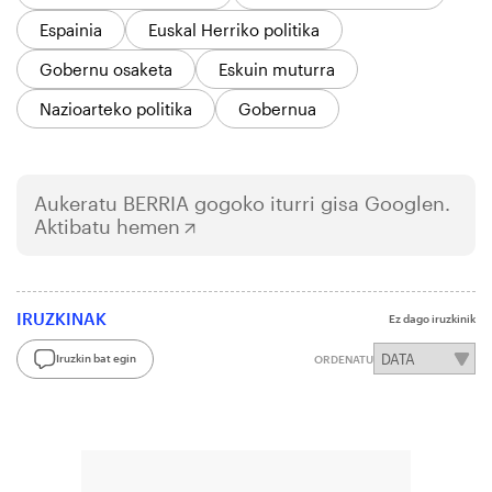
Espainia
Euskal Herriko politika
Gobernu osaketa
Eskuin muturra
Nazioarteko politika
Gobernua
Aukeratu
BERRIA
gogoko iturri gisa Googlen.
Aktibatu hemen
IRUZKINAK
Ez dago iruzkinik
Iruzkin bat egin
ORDENATU