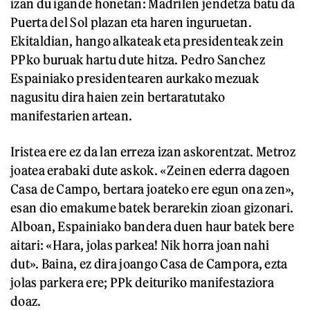
izan du igande honetan: Madrilen jendetza batu da
Puerta del Sol plazan eta haren inguruetan.
Ekitaldian, hango alkateak eta presidenteak zein
PPko buruak hartu dute hitza. Pedro Sanchez
Espainiako presidentearen aurkako mezuak
nagusitu dira haien zein bertaratutako
manifestarien artean.
Iristea ere ez da lan erreza izan askorentzat. Metroz
joatea erabaki dute askok. «Zeinen ederra dagoen
Casa de Campo, bertara joateko ere egun ona zen»,
esan dio emakume batek berarekin zioan gizonari.
Alboan, Espainiako bandera duen haur batek bere
aitari: «Hara, jolas parkea! Nik horra joan nahi
dut». Baina, ez dira joango Casa de Campora, ezta
jolas parkera ere; PPk deituriko manifestaziora
doaz.