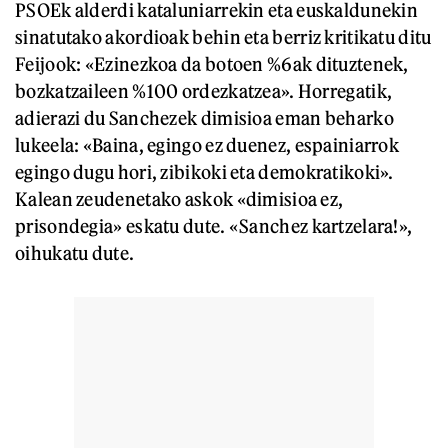
PSOEk alderdi kataluniarrekin eta euskaldunekin
sinatutako akordioak behin eta berriz kritikatu ditu
Feijook: «Ezinezkoa da botoen %6ak dituztenek,
bozkatzaileen %100 ordezkatzea». Horregatik,
adierazi du Sanchezek dimisioa eman beharko
lukeela: «Baina, egingo ez duenez, espainiarrok
egingo dugu hori, zibikoki eta demokratikoki».
Kalean zeudenetako askok «dimisioa ez,
prisondegia» eskatu dute. «Sanchez kartzelara!»,
oihukatu dute.