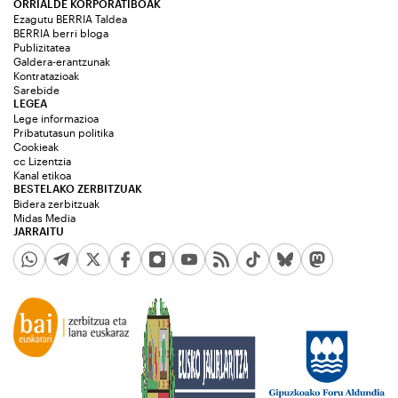
ORRIALDE KORPORATIBOAK
Ezagutu BERRIA Taldea
BERRIA berri bloga
Publizitatea
Galdera-erantzunak
Kontratazioak
Sarebide
LEGEA
Lege informazioa
Pribatutasun politika
Cookieak
cc Lizentzia
Kanal etikoa
BESTELAKO ZERBITZUAK
Bidera zerbitzuak
Midas Media
JARRAITU