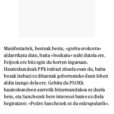
Manifestariek, besteak beste, «greba orokorra»
aldarrikatu dute, baita «bozkatu» nahi dutela ere.
Feijook ere hitz egin du horren inguruan.
Hauteskundeak PPk irabazi zituela esan du, baita
bozak irabazi ez dituenak gobernatuko duen lehen
aldia izango dela ere. Gehitu du PSOEk
hauteskundeen aurretik hitzemandakoa ez duela
bete, eta Sanchezek bere interesei baino ez diela
begiratzen: «Pedro Sanchezek ez du eskrupulurik».