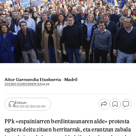
Aitor Garmendia Etxeberria - Madril
2023KO AZAROAREN 12A
14:29
Entzun
00:00:00
00:00:00
PPk «espainiarren berdintasunaren alde» protesta
egitera deitu zituen herritarrak, eta erantzun zabala