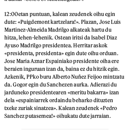
12:00etan puntuan, kalean zeudenek oihu egin
dute: «Puigdemont kartzelara!». Plazan, Jose Luis
Martinez-Almeida Madrilgo alkateak hartu du
hitza, lehen-lehenik. Ostean iritsi da Isabel Diaz
Ayuso Madrilgo presidentea. Herritar askok
«presidenta, presidenta» egin dute oihu orduan.
Jose Maria Aznar Espainiako presidente oiha ere
beraien inguruan izan da, baina ez du hitzik egin.
Azkenik, PPko buru Alberto Nuñez Feijoo mintzatu
da. Gogor egin du Sanchezen aurka. Adierazi du
jarduneko presidentearen «meritu bakarra» izan
dela «espainiarrek ordaindu beharko dituzten
txeke zuriak sinatzea». Kalean zeudenek «Pedro
Sanchez putasemea!» oihukatu dute jarraian.