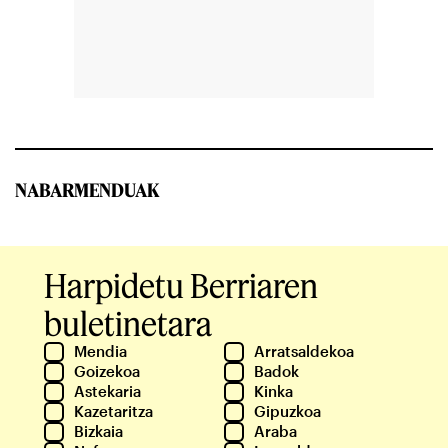
NABARMENDUAK
Harpidetu Berriaren
buletinetara
Mendia
Arratsaldekoa
Goizekoa
Badok
Astekaria
Kinka
Kazetaritza
Gipuzkoa
Bizkaia
Araba