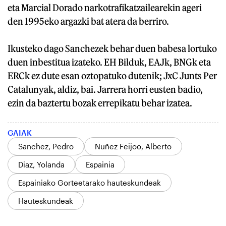
eta Marcial Dorado narkotrafikatzailearekin ageri
den 1995eko argazki bat atera da berriro.
Ikusteko dago Sanchezek behar duen babesa lortuko
duen inbestitua izateko. EH Bilduk, EAJk, BNGk eta
ERCk ez dute esan oztopatuko dutenik; JxC Junts Per
Catalunyak, aldiz, bai. Jarrera horri eusten badio,
ezin da baztertu bozak errepikatu behar izatea.
GAIAK
Sanchez, Pedro
Nuñez Feijoo, Alberto
Diaz, Yolanda
Espainia
Espainiako Gorteetarako hauteskundeak
Hauteskundeak