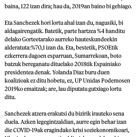
baina, 122 izan dira; hau da, 2019an baino bi gehiago.
Eta Sanchezek hori lortu ahal izan du, nagusiki, bi
aldagairengatik. Batetik, parte hartzea %4 handitu
delako Gorteetarako aurreko hauteskundeekin
alderatuta:%70,1 izan da. Eta, bestetik, PSOEtik
ezkerrera dagoen esparruan, Sumarrekoan, boto
batzuk bereganatu dituelako 2018tik Espainiako
presidentea denak. Yolanda Diaz buru duen
koalizioak ez ditu hobetu, ez, UP Unidas Podemosen
2019ko emaitzak; are, lau diputatu gutxiago lortu
ditu.
Sanchezek atzera erakutsi du bizirik irauteko sena
duela. Azken legegintzaldian, aurre egin behar izan
die COVID-19ak eragindako krisi soziekonomikoari,