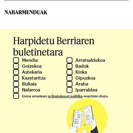
NABARMENDUAK
Harpidetu Berriaren
buletinetara
Mendia
Arratsaldekoa
Goizekoa
Badok
Astekaria
Kinka
Kazetaritza
Gipuzkoa
Bizkaia
Araba
Nafarroa
Iparraldea
Izena ematean
pribatutasun politika
onartzen duzu.