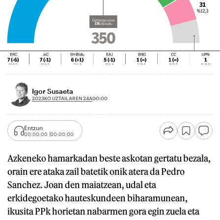
Igor Susaeta
2023KO UZTAILAREN 24A
00:00
Entzun
00:00:00
00:00:00
Azkeneko hamarkadan beste askotan gertatu bezala,
orain ere ataka zail batetik onik atera da Pedro
Sanchez. Joan den maiatzean, udal eta
erkidegoetako hauteskundeen biharamunean,
ikusita PPk horietan nabarmen gora egin zuela eta