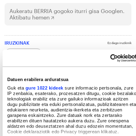
Aukeratu
BERRIA
gogoko iturri gisa Googlen.
Aktibatu hemen
IRUZKINAK
Ez dago iruzkinik
Iruzkin bat egin
ORDENATU
Datuen erabilera arduratsua
Guk eta
gure 1022 kideek
sure informacio pertsonala, zure
IP zenbakia, esaterako, prozesatzen ditugu, cookie bezalak
teknologiak erabiliz eta zure gailuko informazioak azitzen
dugu publizitate eta eduki pertsonalizatua, publizitatearen eta
edukiaren neurketa, audientzia-ikerketa eta zerbitzuen
garapena eskaintzeko. Zure datuak nork eta zertarako
erabiltzen dituen hautatzeko aukera duzu. Zure onespena
aldatzen edo deuseztatzen ahal duzu edozein momentutan,
Cookie deklaraziotik edo Privacy triggerean klikatuz.