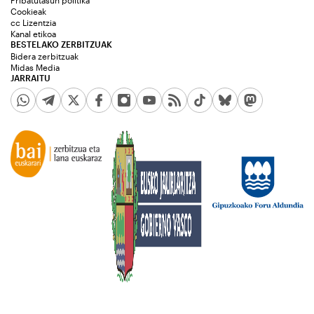
Pribatutasun politika
Cookieak
cc Lizentzia
Kanal etikoa
BESTELAKO ZERBITZUAK
Bidera zerbitzuak
Midas Media
JARRAITU