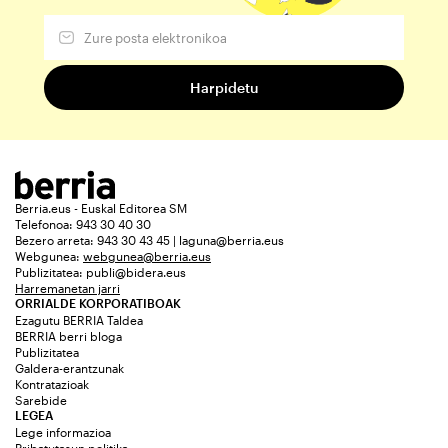
Berria.eus - Euskal Editorea SM
Telefonoa: 943 30 40 30
Bezero arreta: 943 30 43 45 | laguna@berria.eus
Webgunea:
webgunea@berria.eus
Publizitatea:
publi@bidera.eus
Harremanetan jarri
ORRIALDE KORPORATIBOAK
Ezagutu BERRIA Taldea
BERRIA berri bloga
Publizitatea
Galdera-erantzunak
Kontratazioak
Sarebide
LEGEA
Lege informazioa