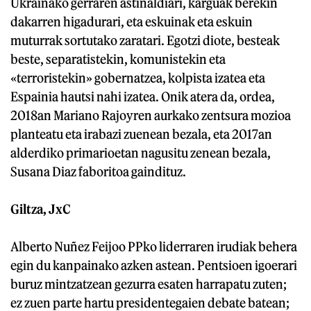
Ukrainako gerraren astinaldiari, karguak berekin
dakarren higadurari, eta eskuinak eta eskuin
muturrak sortutako zaratari. Egotzi diote, besteak
beste, separatistekin, komunistekin eta
«terroristekin» gobernatzea, kolpista izatea eta
Espainia hautsi nahi izatea. Onik atera da, ordea,
2018an Mariano Rajoyren aurkako zentsura mozioa
planteatu eta irabazi zuenean bezala, eta 2017an
alderdiko primarioetan nagusitu zenean bezala,
Susana Diaz faboritoa gaindituz.
Giltza, JxC
Alberto Nuñez Feijoo PPko liderraren irudiak behera
egin du kanpainako azken astean. Pentsioen igoerari
buruz mintzatzean gezurra esaten harrapatu zuten;
ez zuen parte hartu presidentegaien debate batean;