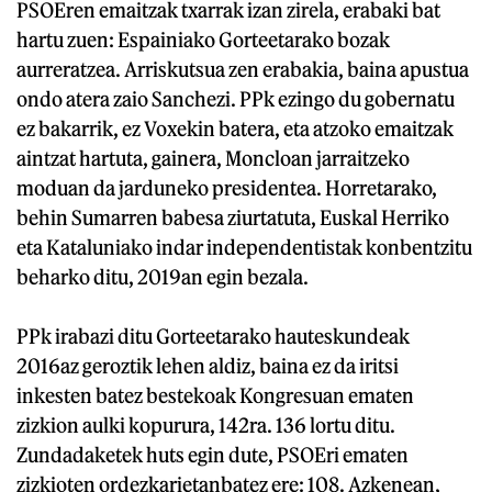
PSOEren emaitzak txarrak izan zirela, erabaki bat
hartu zuen: Espainiako Gorteetarako bozak
aurreratzea. Arriskutsua zen erabakia, baina apustua
ondo atera zaio Sanchezi. PPk ezingo du gobernatu
ez bakarrik, ez Voxekin batera, eta atzoko emaitzak
aintzat hartuta, gainera, Moncloan jarraitzeko
moduan da jarduneko presidentea. Horretarako,
behin Sumarren babesa ziurtatuta, Euskal Herriko
eta Kataluniako indar independentistak konbentzitu
beharko ditu, 2019an egin bezala.
PPk irabazi ditu Gorteetarako hauteskundeak
2016az geroztik lehen aldiz, baina ez da iritsi
inkesten batez bestekoak Kongresuan ematen
zizkion aulki kopurura, 142ra. 136 lortu ditu.
Zundadaketek huts egin dute, PSOEri ematen
zizkioten ordezkarietanbatez ere: 108. Azkenean,