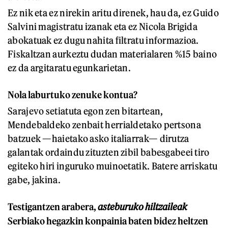
Ez nik eta ez nirekin aritu direnek, hau da, ez Guido
Salvini magistratu izanak eta ez Nicola Brigida
abokatuak ez dugu nahita filtratu informazioa.
Fiskaltzan aurkeztu dudan materialaren %15 baino
ez da argitaratu egunkarietan.
Nola laburtuko zenuke kontua?
Sarajevo setiatuta egon zen bitartean,
Mendebaldeko zenbait herrialdetako pertsona
batzuek —haietako asko italiarrak— dirutza
galantak ordaindu zituzten zibil babesgabeei tiro
egiteko hiri inguruko muinoetatik. Batere arriskatu
gabe, jakina.
Testigantzen arabera,
asteburuko hiltzaileak
Serbiako hegazkin konpainia baten bidez heltzen