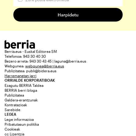
Berria.eus - Euskal Editorea SM
Telefonoa: 943 30 40 30
Bezero arreta: 943 30 43 45 | laguna@berria.eus
Webgunea:
webgunea@berria.eus
Publizitatea:
publi@bidera.eus
Harremanetan jarri
ORRIALDE KORPORATIBOAK
Ezagutu BERRIA Taldea
BERRIA berri bloga
Publizitatea
Galdera-erantzunak
Kontratazioak
Sarebide
LEGEA
Lege informazioa
Pribatutasun politika
Cookieak
cc Lizentzia