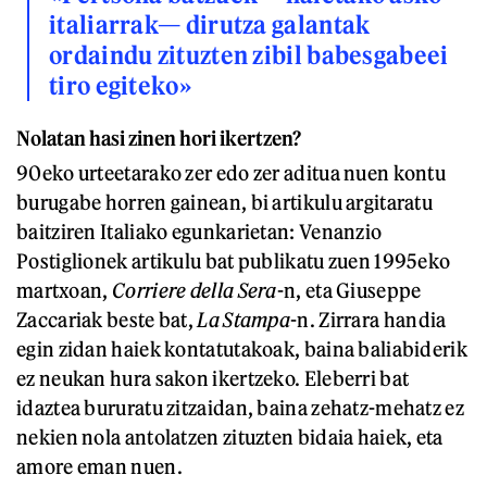
italiarrak— dirutza galantak
ordaindu zituzten zibil babesgabeei
tiro egiteko»
Nolatan hasi zinen hori ikertzen?
90eko urteetarako zer edo zer aditua nuen kontu
burugabe horren gainean, bi artikulu argitaratu
baitziren Italiako egunkarietan: Venanzio
Postiglionek artikulu bat publikatu zuen 1995eko
martxoan,
Corriere della Sera
-n, eta Giuseppe
Zaccariak beste bat,
La Stampa
-n. Zirrara handia
egin zidan haiek kontatutakoak, baina baliabiderik
ez neukan hura sakon ikertzeko. Eleberri bat
idaztea bururatu zitzaidan, baina zehatz-mehatz ez
nekien nola antolatzen zituzten bidaia haiek, eta
amore eman nuen.