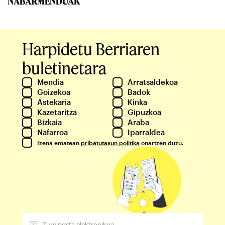
NABARMENDUAK
Harpidetu Berriaren
buletinetara
Mendia
Arratsaldekoa
Goizekoa
Badok
Astekaria
Kinka
Kazetaritza
Gipuzkoa
Bizkaia
Araba
Nafarroa
Iparraldea
Izena ematean
pribatutasun politika
onartzen duzu.