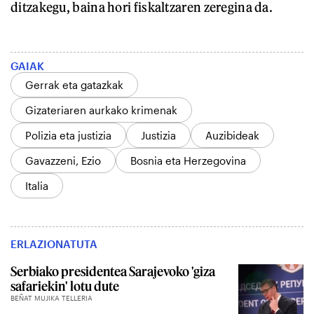
ditzakegu, baina hori fiskaltzaren zeregina da.
GAIAK
Gerrak eta gatazkak
Gizateriaren aurkako krimenak
Polizia eta justizia
Justizia
Auzibideak
Gavazzeni, Ezio
Bosnia eta Herzegovina
Italia
ERLAZIONATUTA
Serbiako presidentea Sarajevoko 'giza
safariekin' lotu dute
BEÑAT MUJIKA TELLERIA