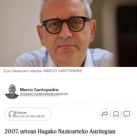
Ezio Gavazzeni idazlea. MARCO SANTOPADRE
Marco Santopadre
2025EKO AZAROAREN 21A
05:05
Entzun
00:00:00
00:06:52
2007. urtean Hagako Nazioarteko Auzitegian