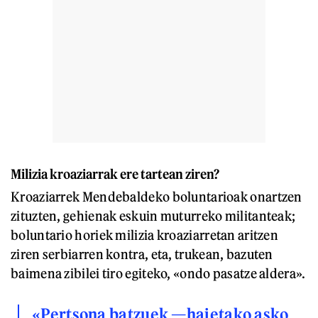
Milizia kroaziarrak ere tartean ziren?
Kroaziarrek Mendebaldeko boluntarioak onartzen
zituzten, gehienak eskuin muturreko militanteak;
boluntario horiek milizia kroaziarretan aritzen
ziren serbiarren kontra, eta, trukean, bazuten
baimena zibilei tiro egiteko, «ondo pasatze aldera».
«Pertsona batzuek —haietako asko