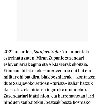
2022an, ordea,
Sarajevo Safari
dokumentala
estreinatu zuten, Miran Zupanic zuzendari
esloveniarrak egina eta Al-Jazeerak ekoitzia.
Filmean, bi lekukok —mertzenario ohi bat eta
militar ohi bat dira, biak bosniarrak— kontatzen
dute Sarajevoko setioan «turista» italiar batzuk
ikusi zituztela hiriaren inguruko muinoetan.
Zuzendariari idatzi nion, eta harremanetan jarri
ninduen zenbaitekin, besteak beste Bosniako