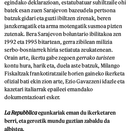
egindako deklarazioan, estatubatuar suhiltzaile ohi
batek esan zuen Sarajevon bazeudela pertsona
batzuk gidari eta guzti ibiltzen zirenak, beren
janzkeragatik eta arma motengatik susmoa pizten
zutenak. Bera Sarajevon boluntario ibilitakoa zen
1992 eta 1995 bitartean, gerra zibilean milizia
serbo-bosniarrek hiria setiatuta zeukatenean.
Orain arte, ikertu gabe zegoen
gerrako turisten
kontu hura, harik eta, duela aste batzuk, Milango
Fiskaltzak frankotiratzaile horien gaineko ikerketa
ofizial bati ekin zion arte, Ezio Gavazzeni idazle eta
kazetari italiarrak epaileei emandako
dokumentazioari esker.
La Repubblica
egunkariak eman du ikerketaren
berri, eta geroztik mundu guztian zabaldu da
albistea.