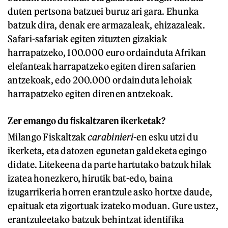
duten pertsona batzuei buruz ari gara. Ehunka
batzuk dira, denak ere armazaleak, ehizazaleak.
Safari-safariak egiten zituzten gizakiak
harrapatzeko, 100.000 euro ordainduta Afrikan
elefanteak harrapatzeko egiten diren safarien
antzekoak, edo 200.000 ordainduta lehoiak
harrapatzeko egiten direnen antzekoak.
Zer emango du fiskaltzaren ikerketak?
Milango Fiskaltzak
carabinieri
-en esku utzi du
ikerketa, eta datozen egunetan galdeketa egingo
didate. Litekeena da parte hartutako batzuk hilak
izatea honezkero, hirutik bat-edo, baina
izugarrikeria horren erantzule asko hortxe daude,
epaituak eta zigortuak izateko moduan. Gure ustez,
erantzuleetako batzuk behintzat identifika