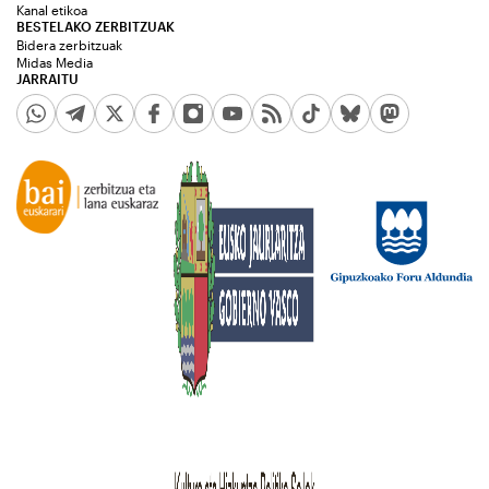
Kanal etikoa
BESTELAKO ZERBITZUAK
Bidera zerbitzuak
Midas Media
JARRAITU