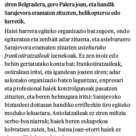
ziren Belgradera, gero Palera joan, eta handik
Sarajevora eramaten zituzten, helikopteroz edo
lurretik.
Haiei harrera egiteko organizazio bat zegoen, ondo
egituratua eta zenbait adar zituena, eta asteburuero
Sarajevora eramaten zituzten
asteburuko
frankotiratzaileak
izenekoak. Ez zen inoiz edo
behin gertatutako kontu bat: frankotiratzaileak,
ostiralean iritsi, eta igandean joaten ziren; adar
askotako organizazio baten laguntzaz, enpresari
eta profesional haiek kontrolguneak pasatzen
zituzten, eta beren helmugara iritsi: Sarajevoko
biztanleei doitasun handiko errifleekin tiro egiteko
moduko lekuetara. Antolatzaileak ez ziren milizia
serbo-bosniarrak; haiek beren eskupekoa
kobratzen zuten, bai, baina joan-etorri haiek ez