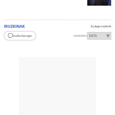
IRUZKINAK
Ez dago iruzkinik
Iruzkin bat egin
ORDENATU